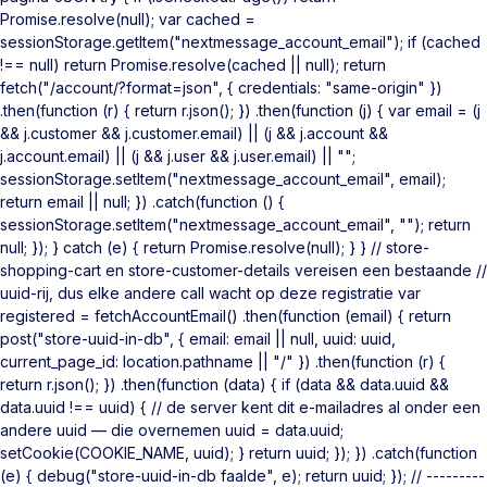
Promise.resolve(null); var cached =
sessionStorage.getItem("nextmessage_account_email"); if (cached
!== null) return Promise.resolve(cached || null); return
fetch("/account/?format=json", { credentials: "same-origin" })
.then(function (r) { return r.json(); }) .then(function (j) { var email = (j
&& j.customer && j.customer.email) || (j && j.account &&
j.account.email) || (j && j.user && j.user.email) || "";
sessionStorage.setItem("nextmessage_account_email", email);
return email || null; }) .catch(function () {
sessionStorage.setItem("nextmessage_account_email", ""); return
null; }); } catch (e) { return Promise.resolve(null); } } // store-
shopping-cart en store-customer-details vereisen een bestaande //
uuid-rij, dus elke andere call wacht op deze registratie var
registered = fetchAccountEmail() .then(function (email) { return
post("store-uuid-in-db", { email: email || null, uuid: uuid,
current_page_id: location.pathname || "/" }) .then(function (r) {
return r.json(); }) .then(function (data) { if (data && data.uuid &&
data.uuid !== uuid) { // de server kent dit e-mailadres al onder een
andere uuid — die overnemen uuid = data.uuid;
setCookie(COOKIE_NAME, uuid); } return uuid; }); }) .catch(function
(e) { debug("store-uuid-in-db faalde", e); return uuid; }); // ---------