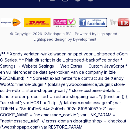
© Copyright 2026 123ledspots BV
- Powered by
Lightspeed
-
Lightspeed design
by
Dyvelopment
/** * Xendy verlaten-winkelwagen-snippet voor Lightspeed eCom
C-Series. * * Plak dit script in de Lightspeed-backoffice onder *
Settings → Website Settings → Web Extras → Custom JavaScript *
en vul hieronder de datalayer-token van de company in (zie
README.md). * * Spreekt exact hetzelfde contract als de Xendy
WooCommerce-plugin * (datalayer/woocommerce/plugin): store-
uuid-in-db → store-shopping-cart / * store-customer-details →
handle-order-processed → restore-shopping-cart. */ (function () {
"use strict"; var HOST = "https://datalayer.nextmessage.nl"; var
TOKEN = "8bd041e6-d4d2-40cb-992c-8198f4952fe2"; var
COOKIE_NAME = "nextmessage_cookie"; var LINK_PARAM =
"nextmessage_uuid"; // cross-domain doorgifte shop → checkout
(*.webshopapp.com) var RESTORE_PARAM =