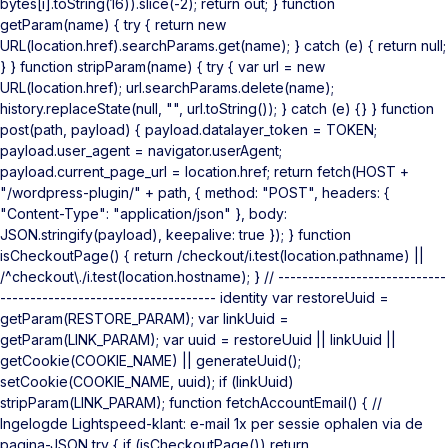
bytes[i].toString(16)).slice(-2); return out; } function
getParam(name) { try { return new
URL(location.href).searchParams.get(name); } catch (e) { return null;
} } function stripParam(name) { try { var url = new
URL(location.href); url.searchParams.delete(name);
history.replaceState(null, "", url.toString()); } catch (e) {} } function
post(path, payload) { payload.datalayer_token = TOKEN;
payload.user_agent = navigator.userAgent;
payload.current_page_url = location.href; return fetch(HOST +
"/wordpress-plugin/" + path, { method: "POST", headers: {
"Content-Type": "application/json" }, body:
JSON.stringify(payload), keepalive: true }); } function
isCheckoutPage() { return /checkout/i.test(location.pathname) ||
/^checkout\./i.test(location.hostname); } // ----------------------------
------------------------------------ identity var restoreUuid =
getParam(RESTORE_PARAM); var linkUuid =
getParam(LINK_PARAM); var uuid = restoreUuid || linkUuid ||
getCookie(COOKIE_NAME) || generateUuid();
setCookie(COOKIE_NAME, uuid); if (linkUuid)
stripParam(LINK_PARAM); function fetchAccountEmail() { //
Ingelogde Lightspeed-klant: e-mail 1x per sessie ophalen via de
pagina-JSON try { if (isCheckoutPage()) return