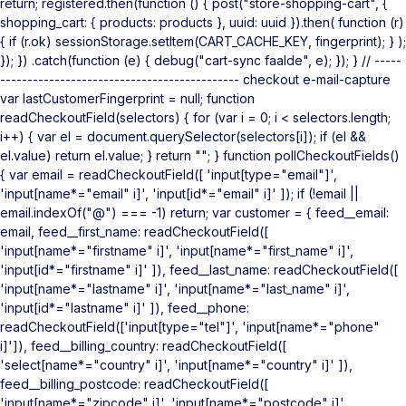
return; registered.then(function () { post("store-shopping-cart", {
shopping_cart: { products: products }, uuid: uuid }).then( function (r)
{ if (r.ok) sessionStorage.setItem(CART_CACHE_KEY, fingerprint); } );
}); }) .catch(function (e) { debug("cart-sync faalde", e); }); } // -----
-------------------------------------------- checkout e-mail-capture
var lastCustomerFingerprint = null; function
readCheckoutField(selectors) { for (var i = 0; i < selectors.length;
i++) { var el = document.querySelector(selectors[i]); if (el &&
el.value) return el.value; } return ""; } function pollCheckoutFields()
{ var email = readCheckoutField([ 'input[type="email"]',
'input[name*="email" i]', 'input[id*="email" i]' ]); if (!email ||
email.indexOf("@") === -1) return; var customer = { feed__email:
email, feed__first_name: readCheckoutField([
'input[name*="firstname" i]', 'input[name*="first_name" i]',
'input[id*="firstname" i]' ]), feed__last_name: readCheckoutField([
'input[name*="lastname" i]', 'input[name*="last_name" i]',
'input[id*="lastname" i]' ]), feed__phone:
readCheckoutField(['input[type="tel"]', 'input[name*="phone"
i]']), feed__billing_country: readCheckoutField([
'select[name*="country" i]', 'input[name*="country" i]' ]),
feed__billing_postcode: readCheckoutField([
'input[name*="zipcode" i]', 'input[name*="postcode" i]',