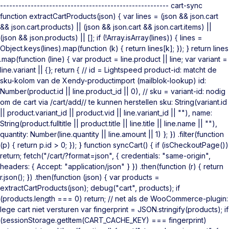
------------------------------------------------------- cart-sync
function extractCartProducts(json) { var lines = (json && json.cart
&& json.cart.products) || (json && json.cart && json.cart.items) ||
(json && json.products) || []; if (!Array.isArray(lines)) { lines =
Object.keys(lines).map(function (k) { return lines[k]; }); } return lines
.map(function (line) { var product = line.product || line; var variant =
line.variant || {}; return { // id = Lightspeed product-id: matcht de
sku-kolom van de Xendy-productimport (mailblok-lookup) id:
Number(product.id || line.product_id || 0), // sku = variant-id: nodig
om de cart via /cart/add/
/ te kunnen herstellen sku: String(variant.id
|| product.variant_id || product.vid || line.variant_id || ""), name:
String(product.fulltitle || product.title || line.title || line.name || ""),
quantity: Number(line.quantity || line.amount || 1) }; }) .filter(function
(p) { return p.id > 0; }); } function syncCart() { if (isCheckoutPage())
return; fetch("/cart/?format=json", { credentials: "same-origin",
headers: { Accept: "application/json" } }) .then(function (r) { return
r.json(); }) .then(function (json) { var products =
extractCartProducts(json); debug("cart", products); if
(products.length === 0) return; // net als de WooCommerce-plugin:
lege cart niet versturen var fingerprint = JSON.stringify(products); if
(sessionStorage.getItem(CART_CACHE_KEY) === fingerprint)