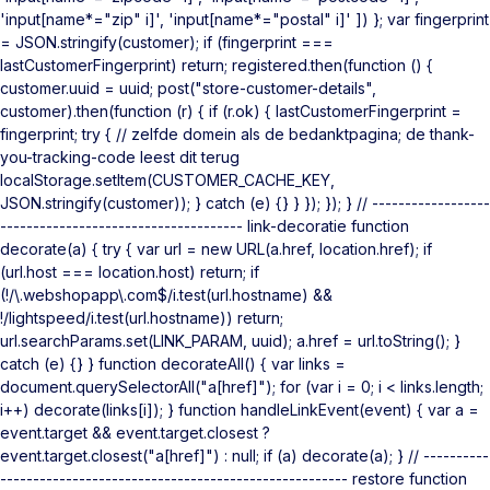
'input[name*="zip" i]', 'input[name*="postal" i]' ]) }; var fingerprint
= JSON.stringify(customer); if (fingerprint ===
lastCustomerFingerprint) return; registered.then(function () {
customer.uuid = uuid; post("store-customer-details",
customer).then(function (r) { if (r.ok) { lastCustomerFingerprint =
fingerprint; try { // zelfde domein als de bedanktpagina; de thank-
you-tracking-code leest dit terug
localStorage.setItem(CUSTOMER_CACHE_KEY,
JSON.stringify(customer)); } catch (e) {} } }); }); } // ------------------
------------------------------------- link-decoratie function
decorate(a) { try { var url = new URL(a.href, location.href); if
(url.host === location.host) return; if
(!/\.webshopapp\.com$/i.test(url.hostname) &&
!/lightspeed/i.test(url.hostname)) return;
url.searchParams.set(LINK_PARAM, uuid); a.href = url.toString(); }
catch (e) {} } function decorateAll() { var links =
document.querySelectorAll("a[href]"); for (var i = 0; i < links.length;
i++) decorate(links[i]); } function handleLinkEvent(event) { var a =
event.target && event.target.closest ?
event.target.closest("a[href]") : null; if (a) decorate(a); } // ----------
----------------------------------------------------- restore function