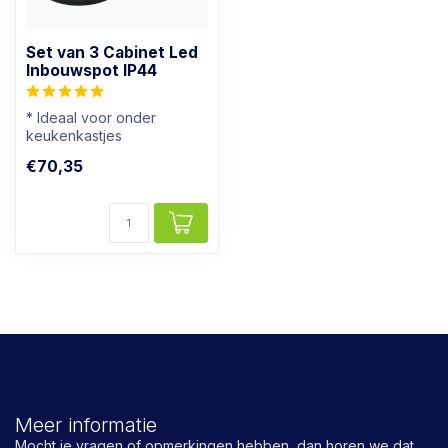
Set van 3 Cabinet Led
Inbouwspot IP44
* Ideaal voor onder
keukenkastjes
* Ook geschikt voor
€70,35
badkamers
* Lichtkleur: ...
Meer informatie
Mocht je vragen of opmerkingen hebben, dan horen we dat