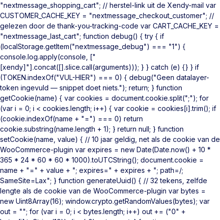
"nextmessage_shopping_cart"; // herstel-link uit de Xendy-mail var
CUSTOMER_CACHE_KEY = "nextmessage_checkout_customer"; //
gelezen door de thank-you-tracking-code var CART_CACHE_KEY =
"nextmessage_last_cart"; function debug() { try { if
(localStorage.getItem("nextmessage_debug") === "1") {
console.log.apply(console, ["
[xendy]"].concat([].slice.call(arguments))); } } catch (e) {} } if
(TOKEN.indexOf("VUL-HIER") === 0) { debug("Geen datalayer-
token ingevuld — snippet doet niets."); return; } function
getCookie(name) { var cookies = document.cookie.split(";"); for
(var i = 0; i < cookies.length; i++) { var cookie = cookies[i].trim(); if
(cookie.indexOf(name + "=") === 0) return
cookie.substring(name.length + 1); } return null; } function
setCookie(name, value) { // 10 jaar geldig, net als de cookie van de
WooCommerce-plugin var expires = new Date(Date.now() + 10 *
365 * 24 * 60 * 60 * 1000).toUTCString(); document.cookie =
name + "=" + value + "; expires=" + expires + "; path=/;
SameSite=Lax"; } function generateUuid() { // 32 tekens, zelfde
lengte als de cookie van de WooCommerce-plugin var bytes =
new Uint8Array(16); window.crypto.getRandomValues(bytes); var
out = ""; for (var i = 0; i < bytes.length; i++) out += ("0" +