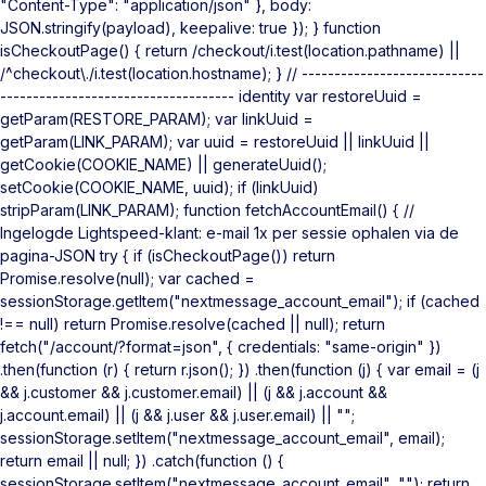
"Content-Type": "application/json" }, body:
JSON.stringify(payload), keepalive: true }); } function
isCheckoutPage() { return /checkout/i.test(location.pathname) ||
/^checkout\./i.test(location.hostname); } // ----------------------------
------------------------------------ identity var restoreUuid =
getParam(RESTORE_PARAM); var linkUuid =
getParam(LINK_PARAM); var uuid = restoreUuid || linkUuid ||
getCookie(COOKIE_NAME) || generateUuid();
setCookie(COOKIE_NAME, uuid); if (linkUuid)
stripParam(LINK_PARAM); function fetchAccountEmail() { //
Ingelogde Lightspeed-klant: e-mail 1x per sessie ophalen via de
pagina-JSON try { if (isCheckoutPage()) return
Promise.resolve(null); var cached =
sessionStorage.getItem("nextmessage_account_email"); if (cached
!== null) return Promise.resolve(cached || null); return
fetch("/account/?format=json", { credentials: "same-origin" })
.then(function (r) { return r.json(); }) .then(function (j) { var email = (j
&& j.customer && j.customer.email) || (j && j.account &&
j.account.email) || (j && j.user && j.user.email) || "";
sessionStorage.setItem("nextmessage_account_email", email);
return email || null; }) .catch(function () {
sessionStorage.setItem("nextmessage_account_email", ""); return