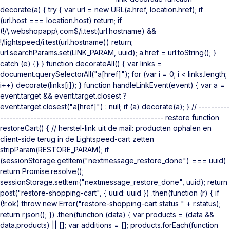
decorate(a) { try { var url = new URL(a.href, location.href); if
(url.host === location.host) return; if
(!/\.webshopapp\.com$/i.test(url.hostname) &&
!/lightspeed/i.test(url.hostname)) return;
url.searchParams.set(LINK_PARAM, uuid); a.href = url.toString(); }
catch (e) {} } function decorateAll() { var links =
document.querySelectorAll("a[href]"); for (var i = 0; i < links.length;
i++) decorate(links[i]); } function handleLinkEvent(event) { var a =
event.target && event.target.closest ?
event.target.closest("a[href]") : null; if (a) decorate(a); } // ----------
----------------------------------------------------- restore function
restoreCart() { // herstel-link uit de mail: producten ophalen en
client-side terug in de Lightspeed-cart zetten
stripParam(RESTORE_PARAM); if
(sessionStorage.getItem("nextmessage_restore_done") === uuid)
return Promise.resolve();
sessionStorage.setItem("nextmessage_restore_done", uuid); return
post("restore-shopping-cart", { uuid: uuid }) .then(function (r) { if
(!r.ok) throw new Error("restore-shopping-cart status " + r.status);
return r.json(); }) .then(function (data) { var products = (data &&
data.products) || []; var additions = []; products.forEach(function