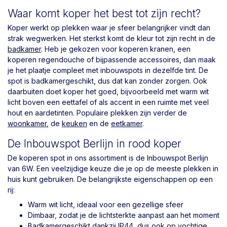
Waar komt koper het best tot zijn recht?
Koper werkt op plekken waar je sfeer belangrijker vindt dan
strak wegwerken. Het sterkst komt de kleur tot zijn recht in de
badkamer
. Heb je gekozen voor koperen kranen, een
koperen regendouche of bijpassende accessoires, dan maak
je het plaatje compleet met inbouwspots in dezelfde tint. De
spot is badkamergeschikt, dus dat kan zonder zorgen. Ook
daarbuiten doet koper het goed, bijvoorbeeld met warm wit
licht boven een eettafel of als accent in een ruimte met veel
hout en aardetinten. Populaire plekken zijn verder de
woonkamer
, de
keuken
en de
eetkamer
.
De Inbouwspot Berlijn in rood koper
De koperen spot in ons assortiment is de Inbouwspot Berlijn
van 6W. Een veelzijdige keuze die je op de meeste plekken in
huis kunt gebruiken. De belangrijkste eigenschappen op een
rij:
Warm wit licht, ideaal voor een gezellige sfeer
Dimbaar, zodat je de lichtsterkte aanpast aan het moment
Badkamergeschikt dankzij IP44, dus ook op vochtige