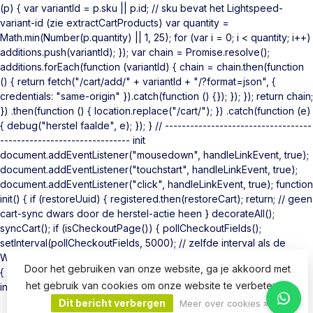
(p) { var variantId = p.sku || p.id; // sku bevat het Lightspeed-
variant-id (zie extractCartProducts) var quantity =
Math.min(Number(p.quantity) || 1, 25); for (var i = 0; i < quantity; i++)
additions.push(variantId); }); var chain = Promise.resolve();
additions.forEach(function (variantId) { chain = chain.then(function
() { return fetch("/cart/add/" + variantId + "/?format=json", {
credentials: "same-origin" }).catch(function () {}); }); }); return chain;
}) .then(function () { location.replace("/cart/"); }) .catch(function (e)
{ debug("herstel faalde", e); }); } // -----------------------------------
------------------------------- init
document.addEventListener("mousedown", handleLinkEvent, true);
document.addEventListener("touchstart", handleLinkEvent, true);
document.addEventListener("click", handleLinkEvent, true); function
init() { if (restoreUuid) { registered.then(restoreCart); return; // geen
cart-sync dwars door de herstel-actie heen } decorateAll();
syncCart(); if (isCheckoutPage()) { pollCheckoutFields();
setInterval(pollCheckoutFields, 5000); // zelfde interval als de
WooCommerce-plugin } } if (document.readyState === "loading")
Door het gebruiken van onze website, ga je akkoord met
{ document.addEventListener("DOMContentLoaded", init); } else {
het gebruik van cookies om onze website te verbeteren.
init(); } })();
Dit bericht verbergen
Meer over cookies »