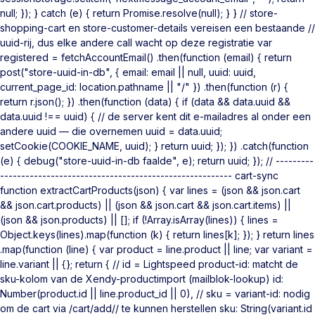
null; }); } catch (e) { return Promise.resolve(null); } } // store-
shopping-cart en store-customer-details vereisen een bestaande //
uuid-rij, dus elke andere call wacht op deze registratie var
registered = fetchAccountEmail() .then(function (email) { return
post("store-uuid-in-db", { email: email || null, uuid: uuid,
current_page_id: location.pathname || "/" }) .then(function (r) {
return r.json(); }) .then(function (data) { if (data && data.uuid &&
data.uuid !== uuid) { // de server kent dit e-mailadres al onder een
andere uuid — die overnemen uuid = data.uuid;
setCookie(COOKIE_NAME, uuid); } return uuid; }); }) .catch(function
(e) { debug("store-uuid-in-db faalde", e); return uuid; }); // ---------
------------------------------------------------------- cart-sync
function extractCartProducts(json) { var lines = (json && json.cart
&& json.cart.products) || (json && json.cart && json.cart.items) ||
(json && json.products) || []; if (!Array.isArray(lines)) { lines =
Object.keys(lines).map(function (k) { return lines[k]; }); } return lines
.map(function (line) { var product = line.product || line; var variant =
line.variant || {}; return { // id = Lightspeed product-id: matcht de
sku-kolom van de Xendy-productimport (mailblok-lookup) id:
Number(product.id || line.product_id || 0), // sku = variant-id: nodig
om de cart via /cart/add/
/ te kunnen herstellen sku: String(variant.id