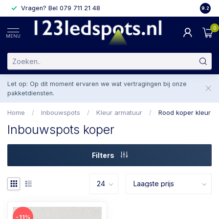
Vragen? Bel 079 711 21 48
2 weke
9.2
0
MENU
Let op: Op dit moment ervaren we wat vertragingen bij onze
pakketdiensten.
Home
/
Inbouwspots
/
Kleur armatuur
/
Rood koper kleur
Inbouwspots koper
Filters
-11%