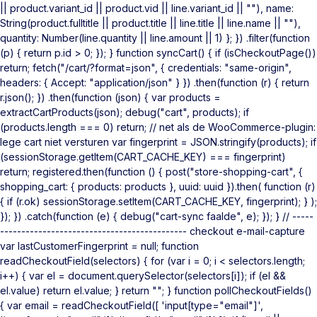
|| product.variant_id || product.vid || line.variant_id || ""), name:
String(product.fulltitle || product.title || line.title || line.name || ""),
quantity: Number(line.quantity || line.amount || 1) }; }) .filter(function
(p) { return p.id > 0; }); } function syncCart() { if (isCheckoutPage())
return; fetch("/cart/?format=json", { credentials: "same-origin",
headers: { Accept: "application/json" } }) .then(function (r) { return
r.json(); }) .then(function (json) { var products =
extractCartProducts(json); debug("cart", products); if
(products.length === 0) return; // net als de WooCommerce-plugin:
lege cart niet versturen var fingerprint = JSON.stringify(products); if
(sessionStorage.getItem(CART_CACHE_KEY) === fingerprint)
return; registered.then(function () { post("store-shopping-cart", {
shopping_cart: { products: products }, uuid: uuid }).then( function (r)
{ if (r.ok) sessionStorage.setItem(CART_CACHE_KEY, fingerprint); } );
}); }) .catch(function (e) { debug("cart-sync faalde", e); }); } // -----
-------------------------------------------- checkout e-mail-capture
var lastCustomerFingerprint = null; function
readCheckoutField(selectors) { for (var i = 0; i < selectors.length;
i++) { var el = document.querySelector(selectors[i]); if (el &&
el.value) return el.value; } return ""; } function pollCheckoutFields()
{ var email = readCheckoutField([ 'input[type="email"]',