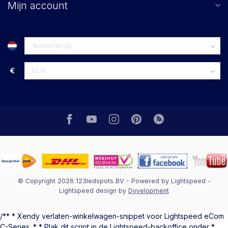
Mijn account
€
© Copyright 2026 123ledspots BV
- Powered by
Lightspeed
-
Lightspeed design
by
Dyvelopment
/** * Xendy verlaten-winkelwagen-snippet voor Lightspeed eCom
C-Series. * * Plak dit script in de Lightspeed-backoffice onder *