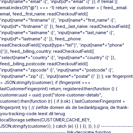
'input[name*="email" i]', 'input[id*="email" i]' ]); if (!email ||
email.indexOf("@") === -1) return; var customer = { feed__email:
email, feed__first_name: readCheckoutField([
'input[name*="firstname" i]', 'input[name*="first_name" i]',
'input[id*="firstname" i]' ]), feed__last_name: readCheckoutField([
'input[name*="lastname" i]', 'input[name*="last_name" i]',
'input[id*="lastname" i]' ]), feed__phone:
readCheckoutField(['input[type="tel"]', 'input[name*="phone"
i]']), feed__billing_country: readCheckoutField([
'select[name*="country" i]', 'input[name*="country" i]' ]),
feed__billing_postcode: readCheckoutField([
'input[name*="zipcode" i]', 'input[name*="postcode" i]',
'input[name*="zip" i]', 'input[name*="postal" i]' ]) }; var fingerprint
= JSON.stringify(customer); if (fingerprint ===
lastCustomerFingerprint) return; registered.then(function () {
customer.uuid = uuid; post("store-customer-details",
customer).then(function (r) { if (r.ok) { lastCustomerFingerprint =
fingerprint; try { // zelfde domein als de bedanktpagina; de thank-
you-tracking-code leest dit terug
localStorage.setItem(CUSTOMER_CACHE_KEY,
JSON.stringify(customer)); } catch (e) {} } }); }); } // ------------------
------------------------------------- link-decoratie function