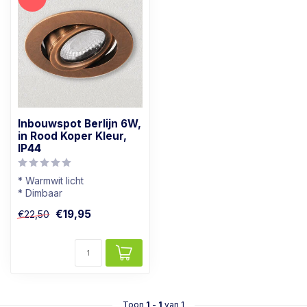
Inbouwspot Berlijn 6W,
in Rood Koper Kleur,
IP44
* Warmwit licht
* Dimbaar
* Badkamer geschikt
€19,95
€22,50
* In rood koper kleur
Toon
1
-
1
van 1