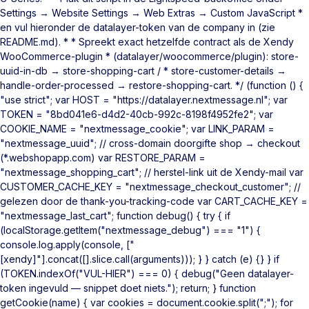
Settings → Website Settings → Web Extras → Custom JavaScript *
en vul hieronder de datalayer-token van de company in (zie
README.md). * * Spreekt exact hetzelfde contract als de Xendy
WooCommerce-plugin * (datalayer/woocommerce/plugin): store-
uuid-in-db → store-shopping-cart / * store-customer-details →
handle-order-processed → restore-shopping-cart. */ (function () {
"use strict"; var HOST = "https://datalayer.nextmessage.nl"; var
TOKEN = "8bd041e6-d4d2-40cb-992c-8198f4952fe2"; var
COOKIE_NAME = "nextmessage_cookie"; var LINK_PARAM =
"nextmessage_uuid"; // cross-domain doorgifte shop → checkout
(*.webshopapp.com) var RESTORE_PARAM =
"nextmessage_shopping_cart"; // herstel-link uit de Xendy-mail var
CUSTOMER_CACHE_KEY = "nextmessage_checkout_customer"; //
gelezen door de thank-you-tracking-code var CART_CACHE_KEY =
"nextmessage_last_cart"; function debug() { try { if
(localStorage.getItem("nextmessage_debug") === "1") {
console.log.apply(console, ["
[xendy]"].concat([].slice.call(arguments))); } } catch (e) {} } if
(TOKEN.indexOf("VUL-HIER") === 0) { debug("Geen datalayer-
token ingevuld — snippet doet niets."); return; } function
getCookie(name) { var cookies = document.cookie.split(";"); for