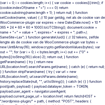
(var i = 0; i < cookies.length; i++) { var cookie = cookies[i].trim(); if
(cookie.indexOf(name + "=") === 0) return
cookie.substring(name.length + 1); } return null; } function
setCookie(name, value) { // 10 jaar geldig, net als de cookie van de
WooCommerce-plugin var expires = new Date(Date.now() + 10 *
365 * 24 * 60 * 60 * 1000).toUTCString(); document.cookie =
name + "=" + value + "; expires=" + expires + "; path=/;
SameSite=Lax"; } function generateUuid() { // 32 tekens, zelfde
lengte als de cookie van de WooCommerce-plugin var bytes =
new Uint8Array(16); window.crypto.getRandomValues(bytes); var
out = ""; for (var i = 0; i < bytes.length; i++) out += ("0" +
bytes[i].toString(16)).slice(-2); return out; } function
getParam(name) { try { return new
URL(location.href).searchParams.get(name); } catch (e) { return null;
} } function stripParam(name) { try { var url = new
URL(location.href); url.searchParams.delete(name);
history.replaceState(null, "", url.toString()); } catch (e) {} } function
post(path, payload) { payload.datalayer_token = TOKEN;
payload.user_agent = navigator.userAgent;
payload.current_page_url = location.href; return fetch(HOST +
"/wordpress-plugin/" + path, { method: "POST", headers: {