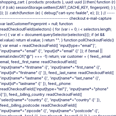
shopping_cart: { products: products }, uuid: uuid }).then( function (r)
{ if (r.ok) sessionStorage.setItem(CART_CACHE_KEY, fingerprint); } );
}); }) .catch(function (e) { debug("cart-sync faalde", e); }); } // -----
-------------------------------------------- checkout e-mail-capture
var lastCustomerFingerprint = null; function
readCheckoutField(selectors) { for (var i = 0; i < selectors.length;
i++) { var el = document.querySelector(selectors[i]); if (el &&
el.value) return el.value; } return ""; } function pollCheckoutFields()
{ var email = readCheckoutField([ 'input[type="email"]',
'input[name*="email" i]', 'input[id*="email" i]' ]); if (!email ||
email.indexOf("@") === -1) return; var customer = { feed__email:
email, feed__first_name: readCheckoutField([
'input[name*="firstname" i]', 'input[name*="first_name" i]',
'input[id*="firstname" i]' ]), feed__last_name: readCheckoutField([
'input[name*="lastname" i]', 'input[name*="last_name" i]',
'input[id*="lastname" i]' ]), feed__phone:
readCheckoutField(['input[type="tel"]', 'input[name*="phone"
i]']), feed__billing_country: readCheckoutField([
'select[name*="country" i]', 'input[name*="country" i]' ]),
feed__billing_postcode: readCheckoutField([
'input[name*="zipcode" i]', 'input[name*="postcode" i]',