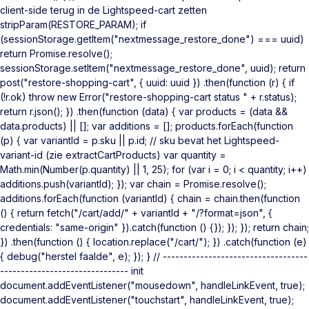
client-side terug in de Lightspeed-cart zetten
stripParam(RESTORE_PARAM); if
(sessionStorage.getItem("nextmessage_restore_done") === uuid)
return Promise.resolve();
sessionStorage.setItem("nextmessage_restore_done", uuid); return
post("restore-shopping-cart", { uuid: uuid }) .then(function (r) { if
(!r.ok) throw new Error("restore-shopping-cart status " + r.status);
return r.json(); }) .then(function (data) { var products = (data &&
data.products) || []; var additions = []; products.forEach(function
(p) { var variantId = p.sku || p.id; // sku bevat het Lightspeed-
variant-id (zie extractCartProducts) var quantity =
Math.min(Number(p.quantity) || 1, 25); for (var i = 0; i < quantity; i++)
additions.push(variantId); }); var chain = Promise.resolve();
additions.forEach(function (variantId) { chain = chain.then(function
() { return fetch("/cart/add/" + variantId + "/?format=json", {
credentials: "same-origin" }).catch(function () {}); }); }); return chain;
}) .then(function () { location.replace("/cart/"); }) .catch(function (e)
{ debug("herstel faalde", e); }); } // -----------------------------------
------------------------------- init
document.addEventListener("mousedown", handleLinkEvent, true);
document.addEventListener("touchstart", handleLinkEvent, true);