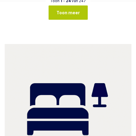
Toon
1
-
24
van 247
Toon meer