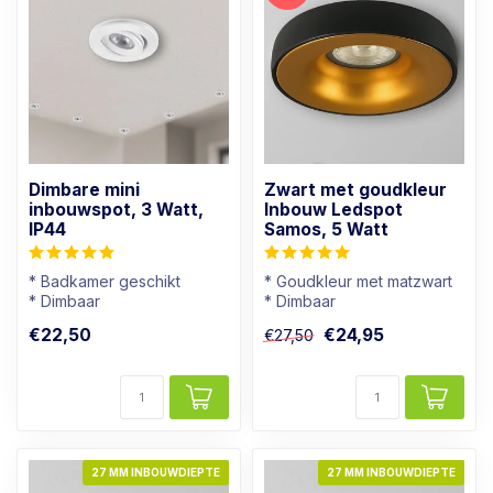
Dimbare mini
Zwart met goudkleur
inbouwspot, 3 Watt,
Inbouw Ledspot
IP44
Samos, 5 Watt
* Badkamer geschikt
* Goudkleur met matzwart
* Dimbaar
* Dimbaar
* Lichtkleur: Warm wit
* Warmwit (2700K)
€22,50
€24,95
€27,50
* Wit armatuur
* Moderne uitstraling
27 MM INBOUWDIEPTE
27 MM INBOUWDIEPTE