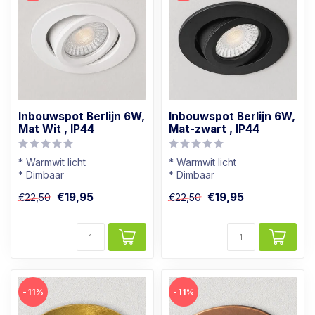
Inbouwspot Berlijn 6W,
Inbouwspot Berlijn 6W,
Mat Wit , IP44
Mat-zwart , IP44
* Warmwit licht
* Warmwit licht
* Dimbaar
* Dimbaar
* Badkamer geschikt
* Badkamer geschikt
€19,95
€19,95
€22,50
€22,50
* In mat-witte kleur
* In mat-zwarte kleur
-11%
-11%