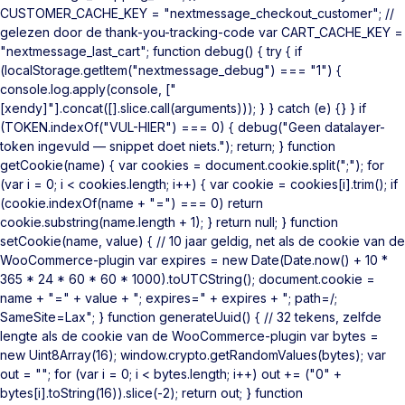
CUSTOMER_CACHE_KEY = "nextmessage_checkout_customer"; //
gelezen door de thank-you-tracking-code var CART_CACHE_KEY =
"nextmessage_last_cart"; function debug() { try { if
(localStorage.getItem("nextmessage_debug") === "1") {
console.log.apply(console, ["
[xendy]"].concat([].slice.call(arguments))); } } catch (e) {} } if
(TOKEN.indexOf("VUL-HIER") === 0) { debug("Geen datalayer-
token ingevuld — snippet doet niets."); return; } function
getCookie(name) { var cookies = document.cookie.split(";"); for
(var i = 0; i < cookies.length; i++) { var cookie = cookies[i].trim(); if
(cookie.indexOf(name + "=") === 0) return
cookie.substring(name.length + 1); } return null; } function
setCookie(name, value) { // 10 jaar geldig, net als de cookie van de
WooCommerce-plugin var expires = new Date(Date.now() + 10 *
365 * 24 * 60 * 60 * 1000).toUTCString(); document.cookie =
name + "=" + value + "; expires=" + expires + "; path=/;
SameSite=Lax"; } function generateUuid() { // 32 tekens, zelfde
lengte als de cookie van de WooCommerce-plugin var bytes =
new Uint8Array(16); window.crypto.getRandomValues(bytes); var
out = ""; for (var i = 0; i < bytes.length; i++) out += ("0" +
bytes[i].toString(16)).slice(-2); return out; } function