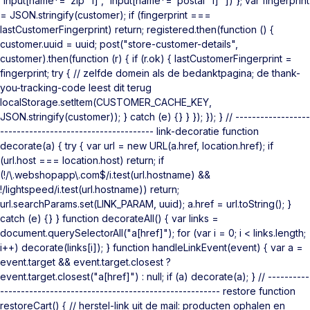
'input[name*="zip" i]', 'input[name*="postal" i]' ]) }; var fingerprint
= JSON.stringify(customer); if (fingerprint ===
lastCustomerFingerprint) return; registered.then(function () {
customer.uuid = uuid; post("store-customer-details",
customer).then(function (r) { if (r.ok) { lastCustomerFingerprint =
fingerprint; try { // zelfde domein als de bedanktpagina; de thank-
you-tracking-code leest dit terug
localStorage.setItem(CUSTOMER_CACHE_KEY,
JSON.stringify(customer)); } catch (e) {} } }); }); } // ------------------
------------------------------------- link-decoratie function
decorate(a) { try { var url = new URL(a.href, location.href); if
(url.host === location.host) return; if
(!/\.webshopapp\.com$/i.test(url.hostname) &&
!/lightspeed/i.test(url.hostname)) return;
url.searchParams.set(LINK_PARAM, uuid); a.href = url.toString(); }
catch (e) {} } function decorateAll() { var links =
document.querySelectorAll("a[href]"); for (var i = 0; i < links.length;
i++) decorate(links[i]); } function handleLinkEvent(event) { var a =
event.target && event.target.closest ?
event.target.closest("a[href]") : null; if (a) decorate(a); } // ----------
----------------------------------------------------- restore function
restoreCart() { // herstel-link uit de mail: producten ophalen en