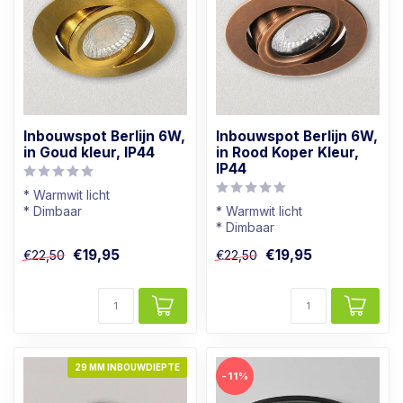
Inbouwspot Berlijn 6W,
Inbouwspot Berlijn 6W,
in Goud kleur, IP44
in Rood Koper Kleur,
IP44
* Warmwit licht
* Dimbaar
* Warmwit licht
* Badkamer geschikt
* Dimbaar
* In goud kleur
* Badkamer geschikt
€19,95
€19,95
€22,50
€22,50
* In rood koper kleur
29 MM INBOUWDIEPTE
-11%