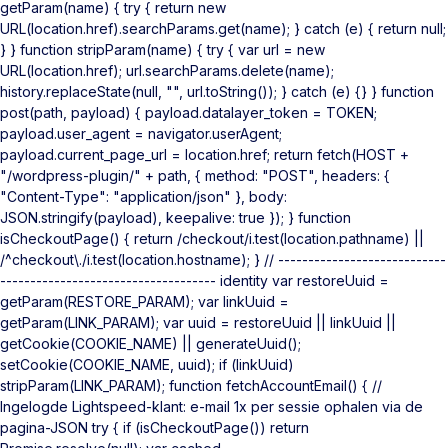
getParam(name) { try { return new
URL(location.href).searchParams.get(name); } catch (e) { return null;
} } function stripParam(name) { try { var url = new
URL(location.href); url.searchParams.delete(name);
history.replaceState(null, "", url.toString()); } catch (e) {} } function
post(path, payload) { payload.datalayer_token = TOKEN;
payload.user_agent = navigator.userAgent;
payload.current_page_url = location.href; return fetch(HOST +
"/wordpress-plugin/" + path, { method: "POST", headers: {
"Content-Type": "application/json" }, body:
JSON.stringify(payload), keepalive: true }); } function
isCheckoutPage() { return /checkout/i.test(location.pathname) ||
/^checkout\./i.test(location.hostname); } // ----------------------------
------------------------------------ identity var restoreUuid =
getParam(RESTORE_PARAM); var linkUuid =
getParam(LINK_PARAM); var uuid = restoreUuid || linkUuid ||
getCookie(COOKIE_NAME) || generateUuid();
setCookie(COOKIE_NAME, uuid); if (linkUuid)
stripParam(LINK_PARAM); function fetchAccountEmail() { //
Ingelogde Lightspeed-klant: e-mail 1x per sessie ophalen via de
pagina-JSON try { if (isCheckoutPage()) return