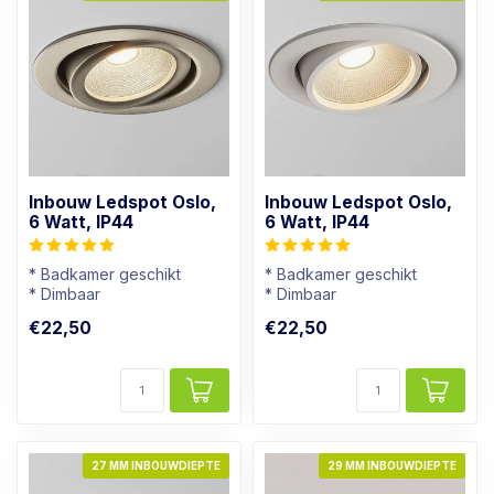
Inbouw Ledspot Oslo,
Inbouw Ledspot Oslo,
6 Watt, IP44
6 Watt, IP44
* Badkamer geschikt
* Badkamer geschikt
* Dimbaar
* Dimbaar
* Lichtkleur: Warm wit
* Lichtkleur: Warm wit
€22,50
€22,50
* Rvs kleur armatuur
* Wit Armatuur
27 MM INBOUWDIEPTE
29 MM INBOUWDIEPTE