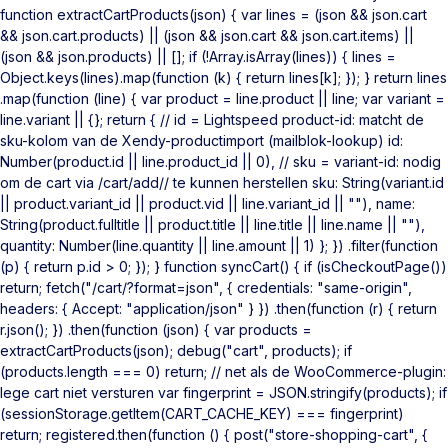
function extractCartProducts(json) { var lines = (json && json.cart
&& json.cart.products) || (json && json.cart && json.cart.items) ||
(json && json.products) || []; if (!Array.isArray(lines)) { lines =
Object.keys(lines).map(function (k) { return lines[k]; }); } return lines
.map(function (line) { var product = line.product || line; var variant =
line.variant || {}; return { // id = Lightspeed product-id: matcht de
sku-kolom van de Xendy-productimport (mailblok-lookup) id:
Number(product.id || line.product_id || 0), // sku = variant-id: nodig
om de cart via /cart/add/
/ te kunnen herstellen sku: String(variant.id
|| product.variant_id || product.vid || line.variant_id || ""), name:
String(product.fulltitle || product.title || line.title || line.name || ""),
quantity: Number(line.quantity || line.amount || 1) }; }) .filter(function
(p) { return p.id > 0; }); } function syncCart() { if (isCheckoutPage())
return; fetch("/cart/?format=json", { credentials: "same-origin",
headers: { Accept: "application/json" } }) .then(function (r) { return
r.json(); }) .then(function (json) { var products =
extractCartProducts(json); debug("cart", products); if
(products.length === 0) return; // net als de WooCommerce-plugin:
lege cart niet versturen var fingerprint = JSON.stringify(products); if
(sessionStorage.getItem(CART_CACHE_KEY) === fingerprint)
return; registered.then(function () { post("store-shopping-cart", {