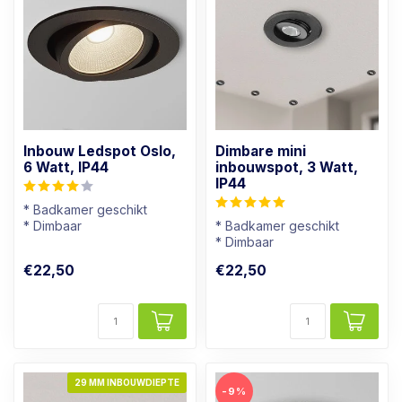
Inbouw Ledspot Oslo,
Dimbare mini
6 Watt, IP44
inbouwspot, 3 Watt,
IP44
* Badkamer geschikt
* Dimbaar
* Badkamer geschikt
* Lichtkleur: Warm wit
* Dimbaar
* Zwart armatuur
* Lichtkleur: Warm wit
€22,50
€22,50
* Zwart armatuur
29 MM INBOUWDIEPTE
-9%