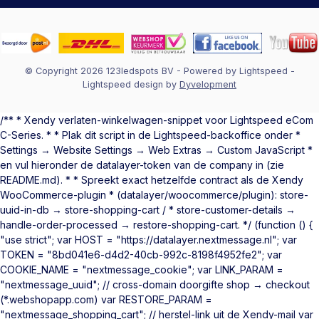
© Copyright 2026 123ledspots BV
- Powered by
Lightspeed
-
Lightspeed design
by
Dyvelopment
/** * Xendy verlaten-winkelwagen-snippet voor Lightspeed eCom
C-Series. * * Plak dit script in de Lightspeed-backoffice onder *
Settings → Website Settings → Web Extras → Custom JavaScript *
en vul hieronder de datalayer-token van de company in (zie
README.md). * * Spreekt exact hetzelfde contract als de Xendy
WooCommerce-plugin * (datalayer/woocommerce/plugin): store-
uuid-in-db → store-shopping-cart / * store-customer-details →
handle-order-processed → restore-shopping-cart. */ (function () {
"use strict"; var HOST = "https://datalayer.nextmessage.nl"; var
TOKEN = "8bd041e6-d4d2-40cb-992c-8198f4952fe2"; var
COOKIE_NAME = "nextmessage_cookie"; var LINK_PARAM =
"nextmessage_uuid"; // cross-domain doorgifte shop → checkout
(*.webshopapp.com) var RESTORE_PARAM =
"nextmessage_shopping_cart"; // herstel-link uit de Xendy-mail var