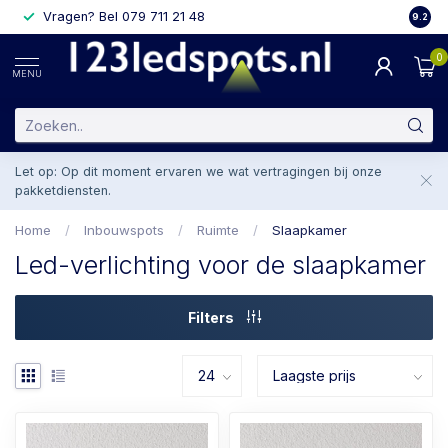
Vragen? Bel 079 711 21 48
2 weke
9.2
0
MENU
Let op: Op dit moment ervaren we wat vertragingen bij onze
pakketdiensten.
Home
/
Inbouwspots
/
Ruimte
/
Slaapkamer
Led-verlichting voor de slaapkamer
Filters