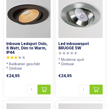
Inbouw Ledspot Oslo,
Led inbouwspot
6 Watt, Dim to Warm,
BRUGGE 5W
IP44
* Moderne spot
* Badkamer geschikt
* Dimbaar
* Dimbaar
* Lichtkleur: Warm wit
* Lichtkleur: Warm wit
* RVS Kleur
€24,95
€24,95
* Zwart armatuur