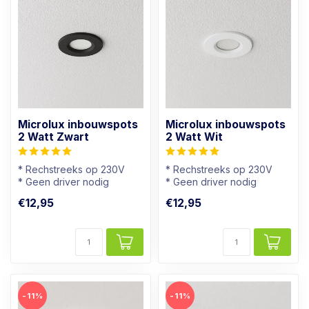
Microlux inbouwspots
Microlux inbouwspots
2 Watt Zwart
2 Watt Wit
* Rechstreeks op 230V
* Rechstreeks op 230V
* Geen driver nodig
* Geen driver nodig
* Dimbaar
* Dimbaar
€12,95
€12,95
* Mini spotje
* Mini spotje
-11%
-11%