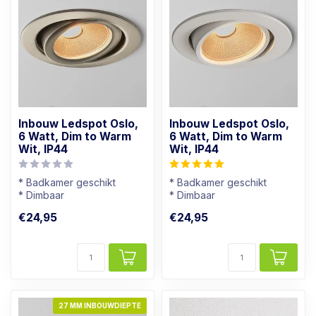
Inbouw Ledspot Oslo,
Inbouw Ledspot Oslo,
6 Watt, Dim to Warm
6 Watt, Dim to Warm
Wit, IP44
Wit, IP44
* Badkamer geschikt
* Badkamer geschikt
* Dimbaar
* Dimbaar
* Lichtkleur: Warm wit
* Lichtkleur: Warm wit
€24,95
€24,95
* Rvs kleur armatuur
* Wit armatuur
27 MM INBOUWDIEPTE