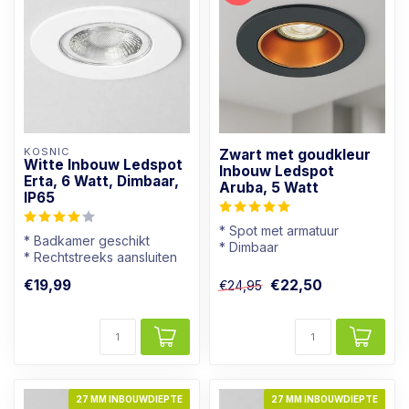
KOSNIC
Zwart met goudkleur
Witte Inbouw Ledspot
Inbouw Ledspot
Erta, 6 Watt, Dimbaar,
Aruba, 5 Watt
IP65
* Spot met armatuur
* Badkamer geschikt
* Dimbaar
* Rechtstreeks aansluiten
* Lichtkleur: Warm wit
op 230V
* Zwart met goudkleur
€19,99
€22,50
€24,95
* Goed dimbaar
* Warmwi...
27 MM INBOUWDIEPTE
27 MM INBOUWDIEPTE