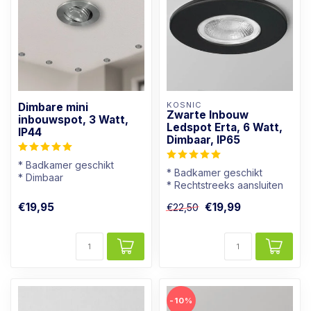
KOSNIC
Dimbare mini
Zwarte Inbouw
inbouwspot, 3 Watt,
Ledspot Erta, 6 Watt,
IP44
Dimbaar, IP65
* Badkamer geschikt
* Badkamer geschikt
* Dimbaar
* Rechtstreeks aansluiten
* Lichtkleur: Warm wit
op 230V
* Aluminium kleur
€19,95
€19,99
€22,50
* Goed dimbaar
* Warmwi...
-10%