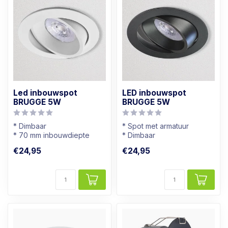
Led inbouwspot
LED inbouwspot
BRUGGE 5W
BRUGGE 5W
* Dimbaar
* Spot met armatuur
* 70 mm inbouwdiepte
* Dimbaar
* Richtbaar
* Kantelbaar
€24,95
€24,95
* Wit armatuur
* Zwart armatuur