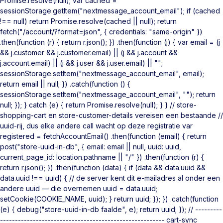
Promise.resolve(null); var cached =
sessionStorage.getItem("nextmessage_account_email"); if (cached
!== null) return Promise.resolve(cached || null); return
fetch("/account/?format=json", { credentials: "same-origin" })
.then(function (r) { return r.json(); }) .then(function (j) { var email = (j
&& j.customer && j.customer.email) || (j && j.account &&
j.account.email) || (j && j.user && j.user.email) || "";
sessionStorage.setItem("nextmessage_account_email", email);
return email || null; }) .catch(function () {
sessionStorage.setItem("nextmessage_account_email", ""); return
null; }); } catch (e) { return Promise.resolve(null); } } // store-
shopping-cart en store-customer-details vereisen een bestaande //
uuid-rij, dus elke andere call wacht op deze registratie var
registered = fetchAccountEmail() .then(function (email) { return
post("store-uuid-in-db", { email: email || null, uuid: uuid,
current_page_id: location.pathname || "/" }) .then(function (r) {
return r.json(); }) .then(function (data) { if (data && data.uuid &&
data.uuid !== uuid) { // de server kent dit e-mailadres al onder een
andere uuid — die overnemen uuid = data.uuid;
setCookie(COOKIE_NAME, uuid); } return uuid; }); }) .catch(function
(e) { debug("store-uuid-in-db faalde", e); return uuid; }); // ---------
------------------------------------------------------- cart-sync