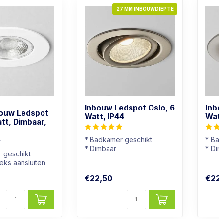
27 MM INBOUWDIEPTE
Inbouw Ledspot Oslo, 6
Inb
bouw Ledspot
Watt, IP44
Wat
att, Dimbaar,
* Badkamer geschikt
* B
* Dimbaar
* D
 geschikt
* Lichtkleur: Warm wit
* Li
eks aansluiten
* Rvs kleur armatuur
* Wi
€22,50
€2
baar