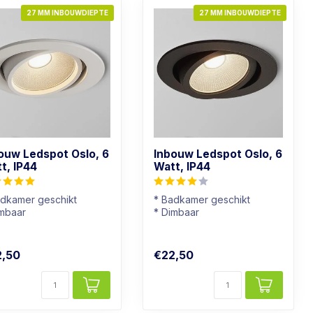
27 MM INBOUWDIEPTE
27 MM INBOUWDIEPTE
ouw Ledspot Oslo, 6
Inbouw Ledspot Oslo, 6
t, IP44
Watt, IP44
adkamer geschikt
* Badkamer geschikt
imbaar
* Dimbaar
chtkleur: Warm wit
* Lichtkleur: Warm wit
t Armatuur
* Zwart armatuur
2,50
€22,50