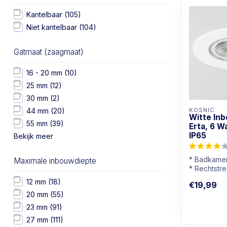
Kantelbaar
(105)
Niet kantelbaar
(104)
Gatmaat (zaagmaat)
16 - 20 mm
(10)
25 mm
(12)
30 mm
(2)
44 mm
(20)
KOSNIC
Witte In
55 mm
(39)
Erta, 6 W
IP65
Bekijk meer
* Badkamer
Maximale inbouwdiepte
* Rechtstre
op 230V
12 mm
(18)
€19,99
* Goed dim
20 mm
(55)
* Warmwi...
23 mm
(91)
27 mm
(111)