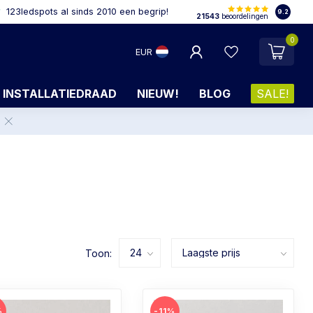
123ledspots al sinds 2010 een begrip!
9.2
21543
beoordelingen
0
EUR
INSTALLATIEDRAAD
NIEUW!
BLOG
SALE!
.
Toon:
%
-11%