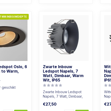
7 MM INBOUWDIEPTE
edspot Oslo, 6
Zwarte Inbouw
Wit
m to Warm,
Ledspot Napels, 7
Nap
Watt, Dimbaar, Warm
Dim
Wit, IP65
IP6
 geschikt
Zwarte Inbouw Ledspot
Wit
r: Warm wit
Napels, 7 Watt, Dimbaar,
Nape
atuur
Warm Wit, IP65
War
€27,50
€27