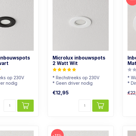
 inbouwspots
Microlux inbouwspots
Inb
wart
2 Watt Wit
Mat
eks op 230V
* Rechstreeks op 230V
* Wa
ver nodig
* Geen driver nodig
* D
* Dimbaar
* B
€12,95
€22
je
* Mini spotje
* In
-11%