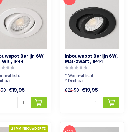
ouwspot Berlijn 6W,
Inbouwspot Berlijn 6W,
 Wit , IP44
Mat-zwart , IP44
rmwit licht
* Warmwit licht
imbaar
* Dimbaar
adkamer geschikt
* Badkamer geschikt
€19,95
€19,95
,50
€22,50
 mat-witte kleur
* In mat-zwarte kleur
29 MM INBOUWDIEPTE
-11%