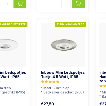
2 MM INBOUWDIEPTE
12 MM INBOUWDIEPTE
ini Ledspotjes
Inbouw Mini Ledspotjes
Inb
5 Watt, IP65
Turijn 4,5 Watt, IP65
Ham
to 
mm diep
* Maar 12 mm diep
 geschikt (IP65)
* Badkamer geschikt (IP65)
* M
r: Dim to warm
* Lichtkleur: Dim to warm
* B
* Dimb...
* Li
€27,50
€27
* RV