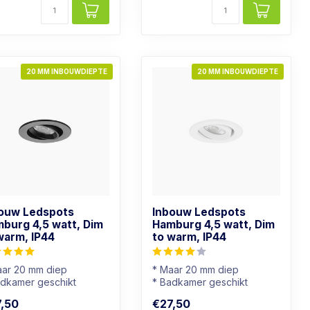
20 MM INBOUWDIEPTE
20 MM INBOUWDIEPTE
ouw Ledspots
Inbouw Ledspots
burg 4,5 watt, Dim
Hamburg 4,5 watt, Dim
warm, IP44
to warm, IP44
aar 20 mm diep
* Maar 20 mm diep
adkamer geschikt
* Badkamer geschikt
chtkleur: Dim to warm
* Lichtkleur: Dim to warm
,50
€27,50
S Kleur
* RVS Kleur