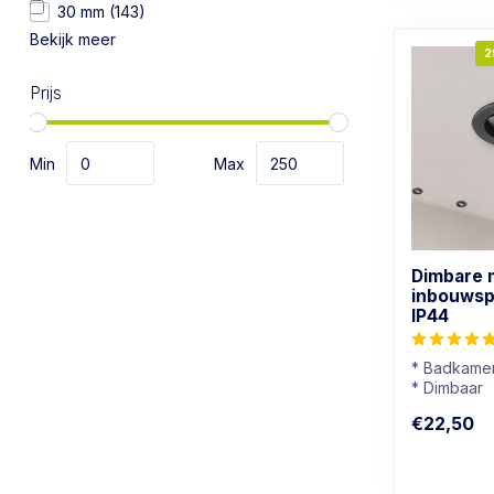
30 mm
(143)
Bekijk meer
2
Prijs
Min
Max
Dimbare 
inbouwsp
IP44
* Badkamer
* Dimbaar
* Lichtkleu
€22,50
* Zwart arm