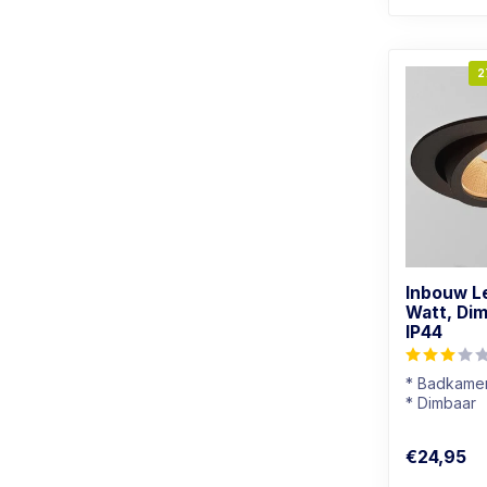
2
Inbouw L
Watt, Di
IP44
* Badkamer
* Dimbaar
* Lichtkleu
* Zwart arm
€24,95