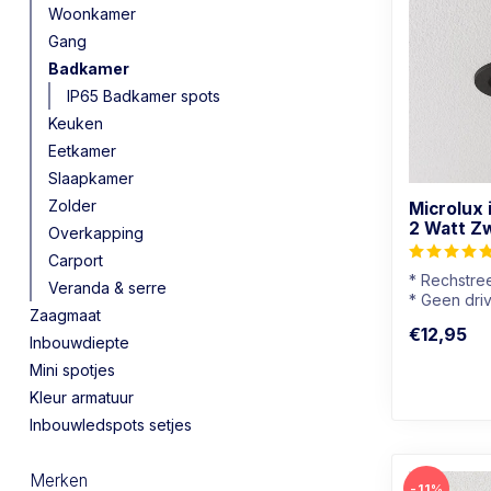
Woonkamer
Gang
Badkamer
IP65 Badkamer spots
Keuken
Eetkamer
Slaapkamer
Zolder
Microlux
2 Watt Z
Overkapping
Carport
* Rechstre
Veranda & serre
* Geen dri
Zaagmaat
* Dimbaar
€12,95
* Mini spot
Inbouwdiepte
Mini spotjes
Kleur armatuur
Inbouwledspots setjes
Merken
-11%