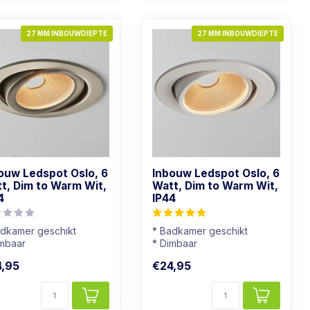
27 MM INBOUWDIEPTE
27 MM INBOUWDIEPTE
ouw Ledspot Oslo, 6
Inbouw Ledspot Oslo, 6
t, Dim to Warm Wit,
Watt, Dim to Warm Wit,
4
IP44
adkamer geschikt
* Badkamer geschikt
imbaar
* Dimbaar
chtkleur: Warm wit
* Lichtkleur: Warm wit
,95
€24,95
s kleur armatuur
* Wit armatuur