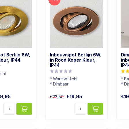
t Berlijn 6W,
Inbouwspot Berlijn 6W,
Dim
leur, IP44
in Rood Koper Kleur,
inb
IP44
IP4
icht
* Warmwit licht
* B
 geschikt
* Dimbaar
* D
leur
* Badkamer geschikt
* Li
* In rood koper kleur
* Al
19,95
€19,95
€19
€22,50