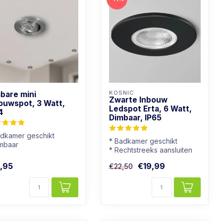
KOSNIC
bare mini
Zwarte Inbouw
ouwspot, 3 Watt,
Ledspot Erta, 6 Watt,
4
Dimbaar, IP65
adkamer geschikt
* Badkamer geschikt
imbaar
* Rechtstreeks aansluiten
chtkleur: Warm wit
op 230V
uminium kleur
,95
€19,99
€22,50
* Goed dimbaar
* Warmwi...