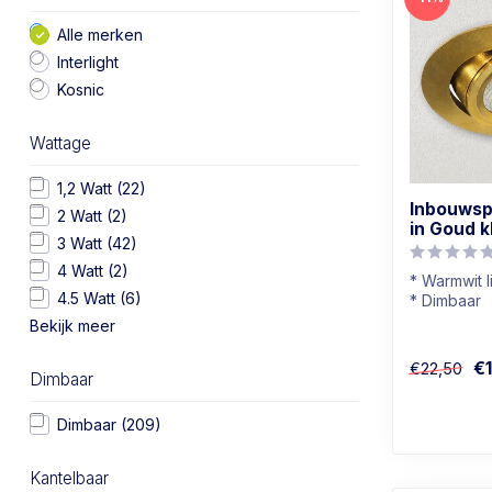
Alle merken
Interlight
Kosnic
Wattage
1,2 Watt
(22)
Inbouwspo
2 Watt
(2)
in Goud k
3 Watt
(42)
4 Watt
(2)
* Warmwit l
4.5 Watt
(6)
* Dimbaar
* Badkamer
Bekijk meer
* In goud k
€
€22,50
Dimbaar
Dimbaar
(209)
Kantelbaar