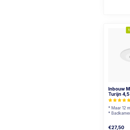
1
Inbouw M
Turijn 4,
* Maar 12 
* Badkamer
* Lichtkleu
* Dimbaar
€27,50