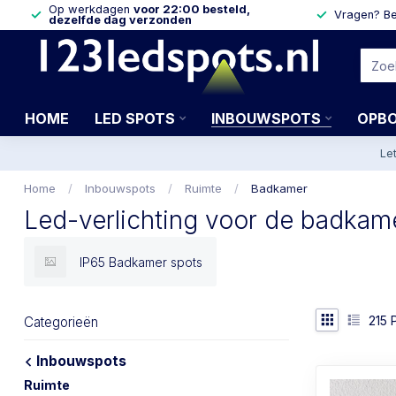
Op werkdagen
voor 22:00 besteld,
Vragen? Be
dezelfde dag verzonden
HOME
LED SPOTS
INBOUWSPOTS
OPB
Le
Home
/
Inbouwspots
/
Ruimte
/
Badkamer
Led-verlichting voor de badkam
IP65 Badkamer spots
215
P
Categorieën
Inbouwspots
Ruimte