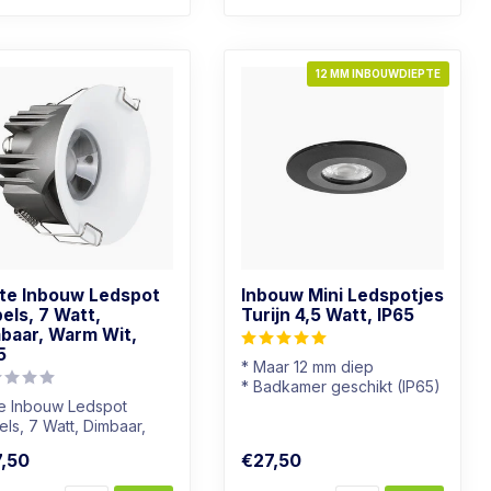
12 MM INBOUWDIEPTE
te Inbouw Ledspot
Inbouw Mini Ledspotjes
els, 7 Watt,
Turijn 4,5 Watt, IP65
baar, Warm Wit,
5
* Maar 12 mm diep
* Badkamer geschikt (IP65)
te Inbouw Ledspot
* Lichtkleur: Dim to warm
ls, 7 Watt, Dimbaar,
* Dimbaar
m Wit, IP65
,50
€27,50