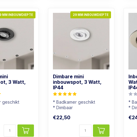
9 MM INBOUWDIEPTE
29 MM INBOUWDIEPTE
mini
Dimbare mini
Inb
ot, 3 Watt,
inbouwspot, 3 Watt,
Wat
IP44
IP4
 geschikt
* Badkamer geschikt
* B
* Dimbaar
* D
r: Warm wit
* Lichtkleur: Warm wit
* Li
€22,50
€24
atuur
* Wit armatuur
* Rv