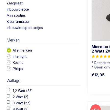
Zaagmaat
Inbouwdiepte
Mini spotjes
Kleur armatuur
Inbouwledspots setjes
Merken
Microlux
Alle merken
2 Watt Z
Interlight
Kosnic
* Rechstre
* Geen dri
Philips
* Dimbaar
€12,95
* Mini spot
Wattage
1,2 Watt
(22)
2 Watt
(2)
3 Watt
(27)
4 Watt
(3)
-11%