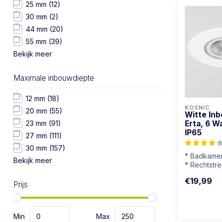
25 mm
(12)
30 mm
(2)
44 mm
(20)
55 mm
(39)
Bekijk meer
Maximale inbouwdiepte
12 mm
(18)
KOSNIC
20 mm
(55)
Witte In
23 mm
(91)
Erta, 6 W
IP65
27 mm
(111)
30 mm
(157)
* Badkamer
Bekijk meer
* Rechtstre
op 230V
€19,99
* Goed dim
Prijs
* Warmwi...
Min
Max