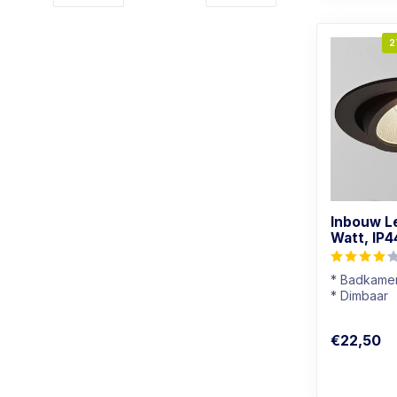
2
Inbouw L
Watt, IP4
* Badkamer
* Dimbaar
* Lichtkleu
* Zwart arm
€22,50