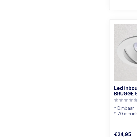
Led inbo
BRUGGE 
* Dimbaar
* 70 mm in
* Richtbaar
* Wit armat
€24,95