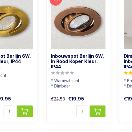
t Berlijn 6W,
Inbouwspot Berlijn 6W,
Dim
leur, IP44
in Rood Koper Kleur,
inb
IP44
IP4
icht
* Warmwit licht
* B
 geschikt
* Dimbaar
* D
leur
* Badkamer geschikt
* Li
* In rood koper kleur
* Al
19,95
€19,95
€19
€22,50