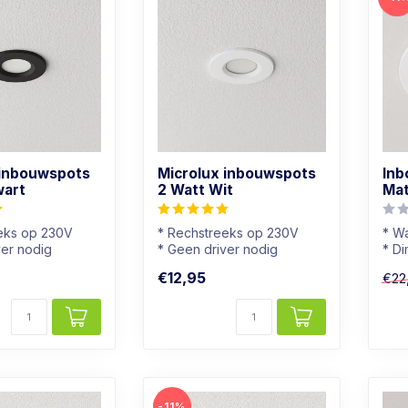
 inbouwspots
Microlux inbouwspots
Inb
wart
2 Watt Wit
Mat
eks op 230V
* Rechstreeks op 230V
* Wa
ver nodig
* Geen driver nodig
* D
* Dimbaar
* B
€12,95
€22
je
* Mini spotje
* In
-11%