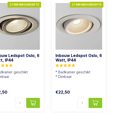
27 MM INBOUWDIEPTE
27 MM INBOUWDIEPTE
ouw Ledspot Oslo, 6
Inbouw Ledspot Oslo, 6
t, IP44
Watt, IP44
adkamer geschikt
* Badkamer geschikt
imbaar
* Dimbaar
chtkleur: Warm wit
* Lichtkleur: Warm wit
s kleur armatuur
* Wit Armatuur
2,50
€22,50