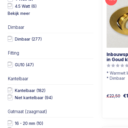
4.5 Watt
(6)
Bekijk meer
Dimbaar
Dimbaar
(277)
Fitting
Inbouwspo
in Goud k
GU10
(47)
* Warmwit l
* Dimbaar
Kantelbaar
* Badkamer
* In goud k
Kantelbaar
(182)
€
€22,50
Niet kantelbaar
(94)
Gatmaat (zaagmaat)
16 - 20 mm
(10)