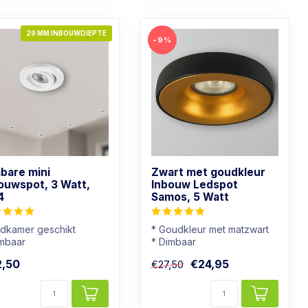
29 MM INBOUWDIEPTE
-9%
bare mini
Zwart met goudkleur
ouwspot, 3 Watt,
Inbouw Ledspot
4
Samos, 5 Watt
adkamer geschikt
* Goudkleur met matzwart
imbaar
* Dimbaar
chtkleur: Warm wit
* Warmwit (2700K)
2,50
€24,95
€27,50
t armatuur
* Moderne uitstraling