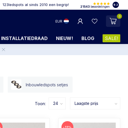
123ledspots al sinds 2010 een begrip!
9.2
21543
beoordelingen
0
EUR
INSTALLATIEDRAAD
NIEUW!
BLOG
SALE!
.
Inbouwledspots setjes
Toon:
%
-11%