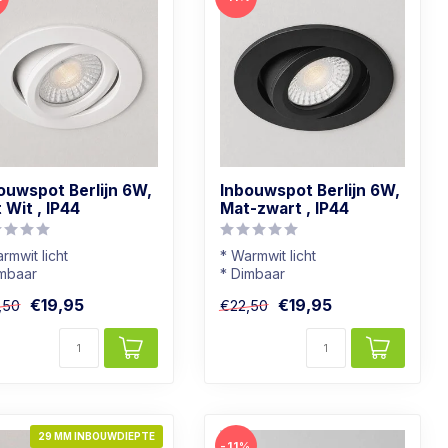
ouwspot Berlijn 6W,
Inbouwspot Berlijn 6W,
 Wit , IP44
Mat-zwart , IP44
rmwit licht
* Warmwit licht
imbaar
* Dimbaar
adkamer geschikt
* Badkamer geschikt
€19,95
€19,95
,50
€22,50
 mat-witte kleur
* In mat-zwarte kleur
29 MM INBOUWDIEPTE
-11%