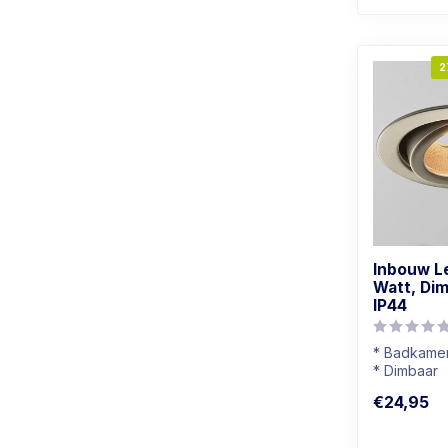
2
Inbouw L
Watt, Dim
IP44
* Badkamer
* Dimbaar
* Lichtkleu
€24,95
* Rvs kleur