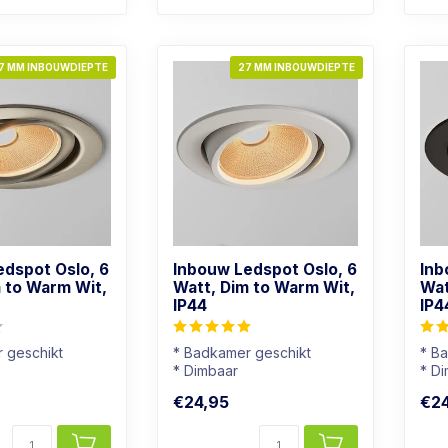
7 MM INBOUWDIEPTE
27 MM INBOUWDIEPTE
edspot Oslo, 6
Inbouw Ledspot Oslo, 6
Inb
 to Warm Wit,
Watt, Dim to Warm Wit,
Wat
IP44
IP4
 geschikt
* Badkamer geschikt
* B
* Dimbaar
* D
r: Warm wit
* Lichtkleur: Warm wit
* Li
€24,95
€24
 armatuur
* Wit armatuur
* Zw