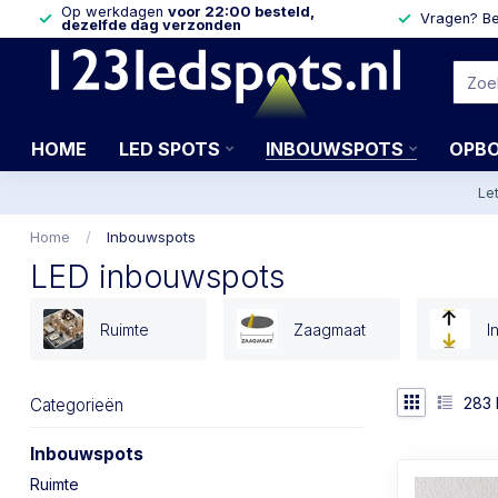
Op werkdagen
voor 22:00 besteld,
Vragen? Be
dezelfde dag verzonden
HOME
LED SPOTS
INBOUWSPOTS
OPB
Le
Home
/
Inbouwspots
LED inbouwspots
Ruimte
Zaagmaat
I
283
Categorieën
Inbouwspots
Ruimte