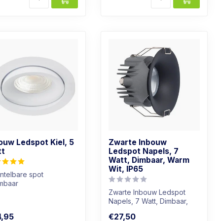
ouw Ledspot Kiel, 5
Zwarte Inbouw
tt
Ledspot Napels, 7
Watt, Dimbaar, Warm
Wit, IP65
ntelbare spot
imbaar
chtkleur: Warm wit
Zwarte Inbouw Ledspot
t armatuur
Napels, 7 Watt, Dimbaar,
Warm Wit, IP65
,95
€27,50