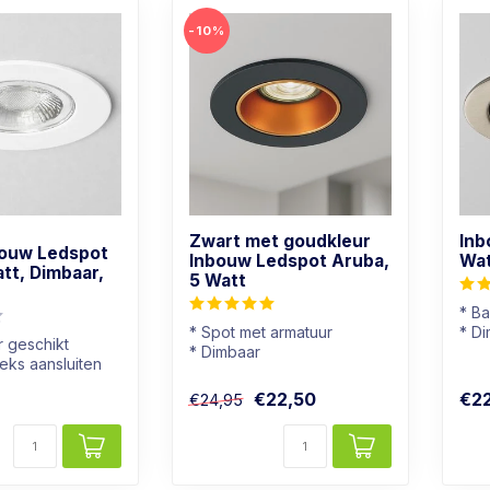
-10%
Zwart met goudkleur
Inb
bouw Ledspot
Inbouw Ledspot Aruba,
Wat
att, Dimbaar,
5 Watt
* B
* Spot met armatuur
* D
 geschikt
* Dimbaar
* Li
eks aansluiten
* Lichtkleur: Warm wit
* Rv
* Zwart met goudkleur
€22,50
€2
€24,95
baar