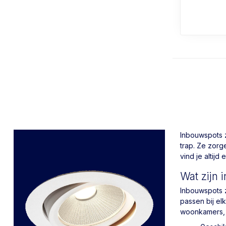
Inbouwspots z
trap. Ze zorg
vind je altij
Wat zijn
Inbouwspots z
passen bij el
woonkamers, 