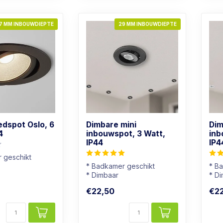
7 MM INBOUWDIEPTE
29 MM INBOUWDIEPTE
edspot Oslo, 6
Dimbare mini
Dim
4
inbouwspot, 3 Watt,
inb
IP44
IP4
 geschikt
* Badkamer geschikt
* B
r: Warm wit
* Dimbaar
* D
atuur
* Lichtkleur: Warm wit
* Li
€22,50
€2
* Zwart armatuur
* Wi