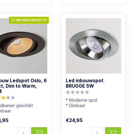
27 MM INBOUWDIEPTE
ouw Ledspot Oslo, 6
Led inbouwspot
t, Dim to Warm,
BRUGGE 5W
4
* Moderne spot
adkamer geschikt
* Dimbaar
imbaar
* Lichtkleur: Warm wit
chtkleur: Warm wit
* RVS Kleur
,95
€24,95
art armatuur