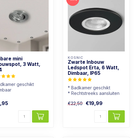
KOSNIC
bare mini
Zwarte Inbouw
ouwspot, 3 Watt,
Ledspot Erta, 6 Watt,
4
Dimbaar, IP65
adkamer geschikt
* Badkamer geschikt
imbaar
* Rechtstreeks aansluiten
chtkleur: Warm wit
op 230V
uminium kleur
,95
€19,99
€22,50
* Goed dimbaar
* Warmwi...