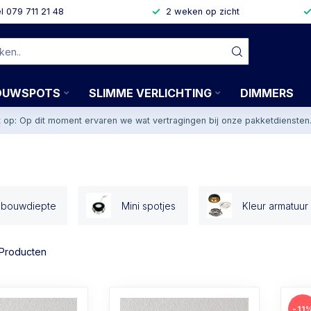
l 079 711 21 48
2 weken op zicht
OUWSPOTS
SLIMME VERLICHTING
DIMMERS
t op: Op dit moment ervaren we wat vertragingen bij onze pakketdiensten
nbouwdiepte
Mini spotjes
Kleur armatuur
Producten
-11