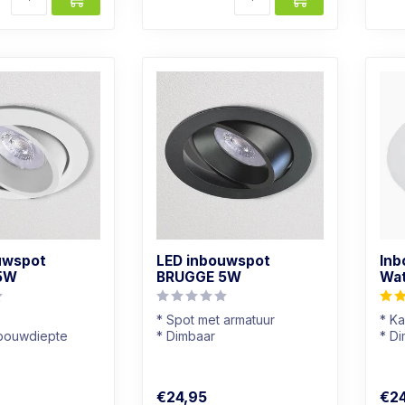
uwspot
LED inbouwspot
Inb
5W
BRUGGE 5W
Wa
* Spot met armatuur
* Ka
bouwdiepte
* Dimbaar
* D
* Kantelbaar
* Li
uur
* Zwart armatuur
* Wi
€24,95
€24