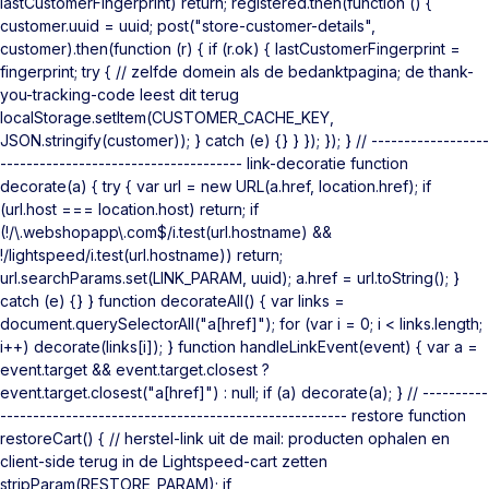
lastCustomerFingerprint) return; registered.then(function () {
customer.uuid = uuid; post("store-customer-details",
customer).then(function (r) { if (r.ok) { lastCustomerFingerprint =
fingerprint; try { // zelfde domein als de bedanktpagina; de thank-
you-tracking-code leest dit terug
localStorage.setItem(CUSTOMER_CACHE_KEY,
JSON.stringify(customer)); } catch (e) {} } }); }); } // ------------------
------------------------------------- link-decoratie function
decorate(a) { try { var url = new URL(a.href, location.href); if
(url.host === location.host) return; if
(!/\.webshopapp\.com$/i.test(url.hostname) &&
!/lightspeed/i.test(url.hostname)) return;
url.searchParams.set(LINK_PARAM, uuid); a.href = url.toString(); }
catch (e) {} } function decorateAll() { var links =
document.querySelectorAll("a[href]"); for (var i = 0; i < links.length;
i++) decorate(links[i]); } function handleLinkEvent(event) { var a =
event.target && event.target.closest ?
event.target.closest("a[href]") : null; if (a) decorate(a); } // ----------
----------------------------------------------------- restore function
restoreCart() { // herstel-link uit de mail: producten ophalen en
client-side terug in de Lightspeed-cart zetten
stripParam(RESTORE_PARAM); if