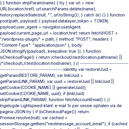
} } function stripParam(name) { try { var url = new
URL(location.href); url.searchParams.delete(name);
history.replaceState(null, "", url.toString()); } catch (e) {} } function
post(path, payload) { payload.datalayer_token = TOKEN;
payload.user_agent = navigator.userAgent;
payload.current_page_url = location.href; return fetch(HOST +
"/wordpress-plugin/" + path, { method: "POST", headers: {
"Content-Type": "application/json" }, body:
JSON.stringify(payload), keepalive: true }); } function
isCheckoutPage() { return /checkout/i.test(location.pathname) ||
/^checkout\./i.test(location.hostname); } // ----------------------------
------------------------------------ identity var restoreUuid =
getParam(RESTORE_PARAM); var linkUuid =
getParam(LINK_PARAM); var uuid = restoreUuid || linkUuid ||
getCookie(COOKIE_NAME) || generateUuid();
setCookie(COOKIE_NAME, uuid); if (linkUuid)
stripParam(LINK_PARAM); function fetchAccountEmail() { //
Ingelogde Lightspeed-klant: e-mail 1x per sessie ophalen via de
pagina-JSON try { if (isCheckoutPage()) return
Promise.resolve(null); var cached =
sessionStorage.getItem("nextmessage_account_email"); if (cached