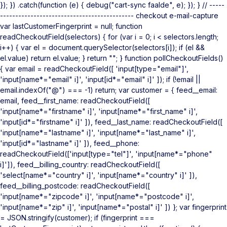
}); }) .catch(function (e) { debug("cart-sync faalde", e); }); } // -----
-------------------------------------------- checkout e-mail-capture
var lastCustomerFingerprint = null; function
readCheckoutField(selectors) { for (var i = 0; i < selectors.length;
i++) { var el = document.querySelector(selectors[i]); if (el &&
el.value) return el.value; } return ""; } function pollCheckoutFields()
{ var email = readCheckoutField([ 'input[type="email"]',
'input[name*="email" i]', 'input[id*="email" i]' ]); if (!email ||
email.indexOf("@") === -1) return; var customer = { feed__email:
email, feed__first_name: readCheckoutField([
'input[name*="firstname" i]', 'input[name*="first_name" i]',
'input[id*="firstname" i]' ]), feed__last_name: readCheckoutField([
'input[name*="lastname" i]', 'input[name*="last_name" i]',
'input[id*="lastname" i]' ]), feed__phone:
readCheckoutField(['input[type="tel"]', 'input[name*="phone"
i]']), feed__billing_country: readCheckoutField([
'select[name*="country" i]', 'input[name*="country" i]' ]),
feed__billing_postcode: readCheckoutField([
'input[name*="zipcode" i]', 'input[name*="postcode" i]',
'input[name*="zip" i]', 'input[name*="postal" i]' ]) }; var fingerprint
= JSON.stringify(customer); if (fingerprint ===