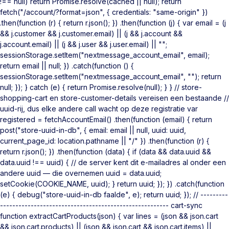
!== null) return Promise.resolve(cached || null); return
fetch("/account/?format=json", { credentials: "same-origin" })
.then(function (r) { return r.json(); }) .then(function (j) { var email = (j
&& j.customer && j.customer.email) || (j && j.account &&
j.account.email) || (j && j.user && j.user.email) || "";
sessionStorage.setItem("nextmessage_account_email", email);
return email || null; }) .catch(function () {
sessionStorage.setItem("nextmessage_account_email", ""); return
null; }); } catch (e) { return Promise.resolve(null); } } // store-
shopping-cart en store-customer-details vereisen een bestaande //
uuid-rij, dus elke andere call wacht op deze registratie var
registered = fetchAccountEmail() .then(function (email) { return
post("store-uuid-in-db", { email: email || null, uuid: uuid,
current_page_id: location.pathname || "/" }) .then(function (r) {
return r.json(); }) .then(function (data) { if (data && data.uuid &&
data.uuid !== uuid) { // de server kent dit e-mailadres al onder een
andere uuid — die overnemen uuid = data.uuid;
setCookie(COOKIE_NAME, uuid); } return uuid; }); }) .catch(function
(e) { debug("store-uuid-in-db faalde", e); return uuid; }); // ---------
------------------------------------------------------- cart-sync
function extractCartProducts(json) { var lines = (json && json.cart
&& json.cart.products) || (json && json.cart && json.cart.items) ||