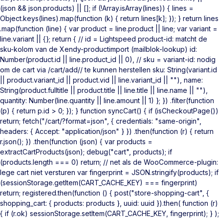
(json && json.products) || []; if (!Array.isArray(lines)) { lines =
Object.keys(lines).map(function (k) { return lines[k]; }); } return lines
.map(function (line) { var product = line.product || line; var variant =
line.variant || {}; return { // id = Lightspeed product-id: matcht de
sku-kolom van de Xendy-productimport (mailblok-lookup) id:
Number(product.id || line.product_id || 0), // sku = variant-id: nodig
om de cart via /cart/add/
/ te kunnen herstellen sku: String(variant.id
|| product.variant_id || product.vid || line.variant_id || ""), name:
String(product.fulltitle || product.title || line.title || line.name || ""),
quantity: Number(line.quantity || line.amount || 1) }; }) .filter(function
(p) { return p.id > 0; }); } function syncCart() { if (isCheckoutPage())
return; fetch("/cart/?format=json", { credentials: "same-origin",
headers: { Accept: "application/json" } }) .then(function (r) { return
r.json(); }) .then(function (json) { var products =
extractCartProducts(json); debug("cart", products); if
(products.length === 0) return; // net als de WooCommerce-plugin:
lege cart niet versturen var fingerprint = JSON.stringify(products); if
(sessionStorage.getItem(CART_CACHE_KEY) === fingerprint)
return; registered.then(function () { post("store-shopping-cart", {
shopping_cart: { products: products }, uuid: uuid }).then( function (r)
{ if (r.ok) sessionStorage.setItem(CART_CACHE_KEY, fingerprint); } );