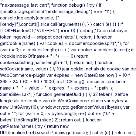
"nextmessage_last_cart"; function debug() { try { if
(localStorage.getItem("nextmessage_debug") === "1") {
console.log.apply(console, ["
[xendy]"].concat([].slice.call(arguments))); } } catch (e) {} } if
(TOKEN.indexOf("VUL-HIER") === 0) { debug("Geen datalayer-
token ingevuld — snippet doet niets."); return; } function
getCookie(name) { var cookies = document.cookie.split(";"); for
(var i = 0; i < cookies.length; i++) { var cookie = cookies[i].trim(); if
(cookie.indexOf(name + "=") === 0) return
cookie.substring(name.length + 1); } return null; } function
setCookie(name, value) { // 10 jaar geldig, net als de cookie van de
WooCommerce-plugin var expires = new Date(Date.now() + 10 *
365 * 24 * 60 * 60 * 1000).toUTCString(); document.cookie =
name + "=" + value + "; expires=" + expires + "; path=/;
SameSite=Lax"; } function generateUuid() { // 32 tekens, zelfde
lengte als de cookie van de WooCommerce-plugin var bytes =
new Uint8Array(16); window.crypto.getRandomValues(bytes); var
out = ""; for (var i = 0; i < bytes.length; i++) out += ("0" +
bytes[i].toString(16)).slice(-2); return out; } function
getParam(name) { try { return new
URL(location.href).searchParams.get(name); } catch (e) { return null;