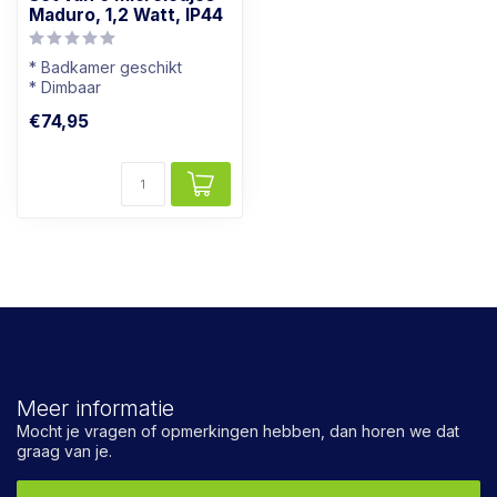
Maduro, 1,2 Watt, IP44
* Badkamer geschikt
* Dimbaar
* Lichtkleur: Warm wit
€74,95
* Klein spotje!
Meer informatie
Mocht je vragen of opmerkingen hebben, dan horen we dat
graag van je.