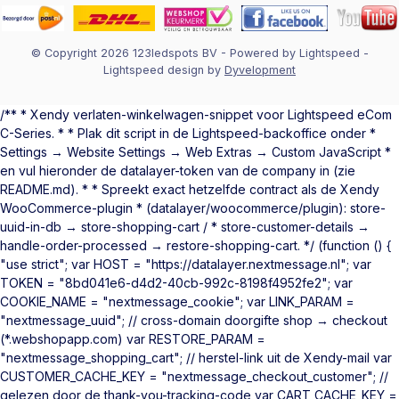
© Copyright 2026 123ledspots BV
- Powered by
Lightspeed
-
Lightspeed design
by
Dyvelopment
/** * Xendy verlaten-winkelwagen-snippet voor Lightspeed eCom
C-Series. * * Plak dit script in de Lightspeed-backoffice onder *
Settings → Website Settings → Web Extras → Custom JavaScript *
en vul hieronder de datalayer-token van de company in (zie
README.md). * * Spreekt exact hetzelfde contract als de Xendy
WooCommerce-plugin * (datalayer/woocommerce/plugin): store-
uuid-in-db → store-shopping-cart / * store-customer-details →
handle-order-processed → restore-shopping-cart. */ (function () {
"use strict"; var HOST = "https://datalayer.nextmessage.nl"; var
TOKEN = "8bd041e6-d4d2-40cb-992c-8198f4952fe2"; var
COOKIE_NAME = "nextmessage_cookie"; var LINK_PARAM =
"nextmessage_uuid"; // cross-domain doorgifte shop → checkout
(*.webshopapp.com) var RESTORE_PARAM =
"nextmessage_shopping_cart"; // herstel-link uit de Xendy-mail var
CUSTOMER_CACHE_KEY = "nextmessage_checkout_customer"; //
gelezen door de thank-you-tracking-code var CART_CACHE_KEY =