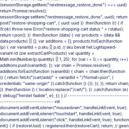
(sessionStorage.getItem("nextmessage_restore_done") === uuid)
return Promise.resolve();
sessionStorage.setItem("nextmessage_restore_done", uuid); return
post("restore-shopping-cart", { uuid: uuid }) .then(function (r) { if
(!r.ok) throw new Error("restore-shopping-cart status " + r.status);
return r.json(); }) .then(function (data) { var products = (data &&
data.products) || []; var additions = []; products.forEach(function
(p) { var variantId = p.sku || p.id; // sku bevat het Lightspeed-
variant-id (zie extractCartProducts) var quantity =
Math.min(Number(p.quantity) || 1, 25); for (var i = 0; i < quantity; i++)
additions.push(variantId); }); var chain = Promise.resolve();
additions.forEach(function (variantId) { chain = chain.then(function
() { return fetch("/cart/add/" + variantId + "/?format=json", {
credentials: "same-origin" }).catch(function () {}); }); }); return chain;
}) .then(function () { location.replace("/cart/"); }) .catch(function (e)
{ debug("herstel faalde", e); }); } // -----------------------------------
------------------------------- init
document.addEventListener("mousedown", handleLinkEvent, true);
document.addEventListener("touchstart", handleLinkEvent, true);
document.addEventListener("click", handleLinkEvent, true); function
init() { if (restoreUuid) { registered.then(restoreCart); return; // geen