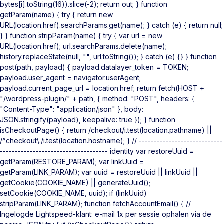
bytes[i].toString(16)).slice(-2); return out; } function
getParam(name) { try { return new
URL(location.href).searchParams.get(name); } catch (e) { return null;
} } function stripParam(name) { try { var url = new
URL(location.href); url.searchParams.delete(name);
history.replaceState(null, "", url.toString()); } catch (e) {} } function
post(path, payload) { payload.datalayer_token = TOKEN;
payload.user_agent = navigator.userAgent;
payload.current_page_url = location.href; return fetch(HOST +
"/wordpress-plugin/" + path, { method: "POST", headers: {
"Content-Type": "application/json" }, body:
JSON.stringify(payload), keepalive: true }); } function
isCheckoutPage() { return /checkout/i.test(location.pathname) ||
/^checkout\./i.test(location.hostname); } // ----------------------------
------------------------------------ identity var restoreUuid =
getParam(RESTORE_PARAM); var linkUuid =
getParam(LINK_PARAM); var uuid = restoreUuid || linkUuid ||
getCookie(COOKIE_NAME) || generateUuid();
setCookie(COOKIE_NAME, uuid); if (linkUuid)
stripParam(LINK_PARAM); function fetchAccountEmail() { //
Ingelogde Lightspeed-klant: e-mail 1x per sessie ophalen via de