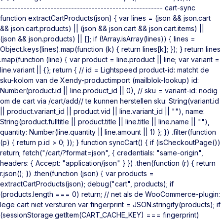
------------------------------------------------------- cart-sync
function extractCartProducts(json) { var lines = (json && json.cart
&& json.cart.products) || (json && json.cart && json.cart.items) ||
(json && json.products) || []; if (!Array.isArray(lines)) { lines =
Object.keys(lines).map(function (k) { return lines[k]; }); } return lines
.map(function (line) { var product = line.product || line; var variant =
line.variant || {}; return { // id = Lightspeed product-id: matcht de
sku-kolom van de Xendy-productimport (mailblok-lookup) id:
Number(product.id || line.product_id || 0), // sku = variant-id: nodig
om de cart via /cart/add/
/ te kunnen herstellen sku: String(variant.id
|| product.variant_id || product.vid || line.variant_id || ""), name:
String(product.fulltitle || product.title || line.title || line.name || ""),
quantity: Number(line.quantity || line.amount || 1) }; }) .filter(function
(p) { return p.id > 0; }); } function syncCart() { if (isCheckoutPage())
return; fetch("/cart/?format=json", { credentials: "same-origin",
headers: { Accept: "application/json" } }) .then(function (r) { return
r.json(); }) .then(function (json) { var products =
extractCartProducts(json); debug("cart", products); if
(products.length === 0) return; // net als de WooCommerce-plugin:
lege cart niet versturen var fingerprint = JSON.stringify(products); if
(sessionStorage.getItem(CART_CACHE_KEY) === fingerprint)