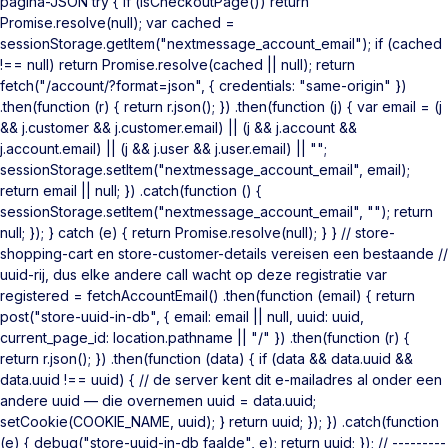
pagina-JSON try { if (isCheckoutPage()) return
Promise.resolve(null); var cached =
sessionStorage.getItem("nextmessage_account_email"); if (cached
!== null) return Promise.resolve(cached || null); return
fetch("/account/?format=json", { credentials: "same-origin" })
.then(function (r) { return r.json(); }) .then(function (j) { var email = (j
&& j.customer && j.customer.email) || (j && j.account &&
j.account.email) || (j && j.user && j.user.email) || "";
sessionStorage.setItem("nextmessage_account_email", email);
return email || null; }) .catch(function () {
sessionStorage.setItem("nextmessage_account_email", ""); return
null; }); } catch (e) { return Promise.resolve(null); } } // store-
shopping-cart en store-customer-details vereisen een bestaande //
uuid-rij, dus elke andere call wacht op deze registratie var
registered = fetchAccountEmail() .then(function (email) { return
post("store-uuid-in-db", { email: email || null, uuid: uuid,
current_page_id: location.pathname || "/" }) .then(function (r) {
return r.json(); }) .then(function (data) { if (data && data.uuid &&
data.uuid !== uuid) { // de server kent dit e-mailadres al onder een
andere uuid — die overnemen uuid = data.uuid;
setCookie(COOKIE_NAME, uuid); } return uuid; }); }) .catch(function
(e) { debug("store-uuid-in-db faalde", e); return uuid; }); // ---------