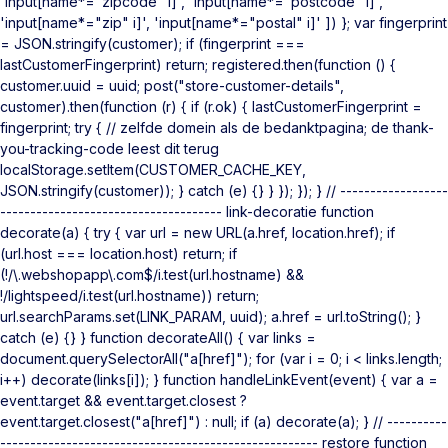
'input[name*="zipcode" i]', 'input[name*="postcode" i]',
'input[name*="zip" i]', 'input[name*="postal" i]' ]) }; var fingerprint
= JSON.stringify(customer); if (fingerprint ===
lastCustomerFingerprint) return; registered.then(function () {
customer.uuid = uuid; post("store-customer-details",
customer).then(function (r) { if (r.ok) { lastCustomerFingerprint =
fingerprint; try { // zelfde domein als de bedanktpagina; de thank-
you-tracking-code leest dit terug
localStorage.setItem(CUSTOMER_CACHE_KEY,
JSON.stringify(customer)); } catch (e) {} } }); }); } // ------------------
------------------------------------- link-decoratie function
decorate(a) { try { var url = new URL(a.href, location.href); if
(url.host === location.host) return; if
(!/\.webshopapp\.com$/i.test(url.hostname) &&
!/lightspeed/i.test(url.hostname)) return;
url.searchParams.set(LINK_PARAM, uuid); a.href = url.toString(); }
catch (e) {} } function decorateAll() { var links =
document.querySelectorAll("a[href]"); for (var i = 0; i < links.length;
i++) decorate(links[i]); } function handleLinkEvent(event) { var a =
event.target && event.target.closest ?
event.target.closest("a[href]") : null; if (a) decorate(a); } // ----------
----------------------------------------------------- restore function