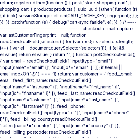
return; registered.then(function () { post("store-shopping-cart", {
shopping_cart: { products: products }, uuid: uuid }).then( function (r)
{ if (r.ok) sessionStorage.setItem(CART_CACHE_KEY, fingerprint); } );
}); }) .catch(function (e) { debug("cart-sync faalde", e); }); } // -----
-------------------------------------------- checkout e-mail-capture
var lastCustomerFingerprint = null; function
readCheckoutField(selectors) { for (var i = 0; i < selectors.length;
i++) { var el = document.querySelector(selectors[i]); if (el &&
el.value) return el.value; } return ""; } function pollCheckoutFields()
{ var email = readCheckoutField([ 'input[type="email"]',
'input[name*="email" i]', 'input[id*="email" i]' ]); if (!email ||
email.indexOf("@") === -1) return; var customer = { feed__email:
email, feed__first_name: readCheckoutField([
'input[name*="firstname" i]', 'input[name*="first_name" i]',
'input[id*="firstname" i]' ]), feed__last_name: readCheckoutField([
'input[name*="lastname" i]', 'input[name*="last_name" i]',
'input[id*="lastname" i]' ]), feed__phone:
readCheckoutField(['input[type="tel"]', 'input[name*="phone"
i]']), feed__billing_country: readCheckoutField([
'select[name*="country" i]', 'input[name*="country" i]' ]),
feed__billing_postcode: readCheckoutField([