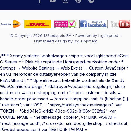
© Copyright 2026 123ledspots BV
- Powered by
Lightspeed
-
Lightspeed design
by
Dyvelopment
/** * Xendy verlaten-winkelwagen-snippet voor Lightspeed eCom
C-Series. * * Plak dit script in de Lightspeed-backoffice onder *
Settings → Website Settings → Web Extras → Custom JavaScript *
en vul hieronder de datalayer-token van de company in (zie
README.md). * * Spreekt exact hetzelfde contract als de Xendy
WooCommerce-plugin * (datalayer/woocommerce/plugin): store-
uuid-in-db → store-shopping-cart / * store-customer-details →
handle-order-processed → restore-shopping-cart. */ (function () {
"use strict"; var HOST = "https://datalayer.nextmessage.nl"; var
TOKEN = "8bd041e6-d4d2-40cb-992c-8198f4952fe2"; var
COOKIE_NAME = "nextmessage_cookie"; var LINK_PARAM =
"nextmessage_uuid"; // cross-domain doorgifte shop → checkout
(*.webshopapp.com) var RESTORE_PARAM =