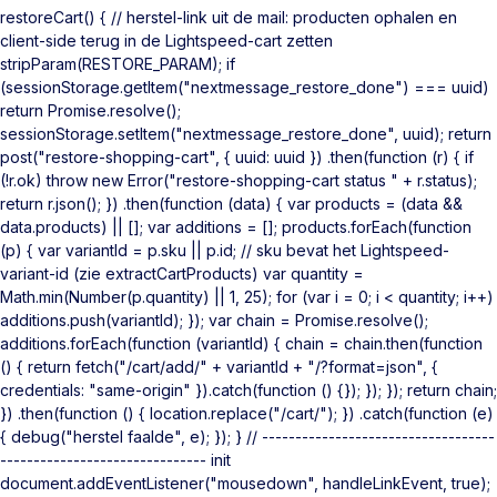
restoreCart() { // herstel-link uit de mail: producten ophalen en
client-side terug in de Lightspeed-cart zetten
stripParam(RESTORE_PARAM); if
(sessionStorage.getItem("nextmessage_restore_done") === uuid)
return Promise.resolve();
sessionStorage.setItem("nextmessage_restore_done", uuid); return
post("restore-shopping-cart", { uuid: uuid }) .then(function (r) { if
(!r.ok) throw new Error("restore-shopping-cart status " + r.status);
return r.json(); }) .then(function (data) { var products = (data &&
data.products) || []; var additions = []; products.forEach(function
(p) { var variantId = p.sku || p.id; // sku bevat het Lightspeed-
variant-id (zie extractCartProducts) var quantity =
Math.min(Number(p.quantity) || 1, 25); for (var i = 0; i < quantity; i++)
additions.push(variantId); }); var chain = Promise.resolve();
additions.forEach(function (variantId) { chain = chain.then(function
() { return fetch("/cart/add/" + variantId + "/?format=json", {
credentials: "same-origin" }).catch(function () {}); }); }); return chain;
}) .then(function () { location.replace("/cart/"); }) .catch(function (e)
{ debug("herstel faalde", e); }); } // -----------------------------------
------------------------------- init
document.addEventListener("mousedown", handleLinkEvent, true);