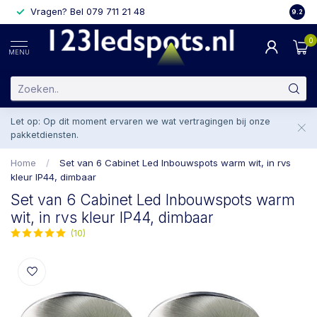
Vragen? Bel 079 711 21 48
2 weke
9.2
0
MENU
Let op: Op dit moment ervaren we wat vertragingen bij onze
pakketdiensten.
Home
/
Set van 6 Cabinet Led Inbouwspots warm wit, in rvs
kleur IP44, dimbaar
Set van 6 Cabinet Led Inbouwspots warm
wit, in rvs kleur IP44, dimbaar
(10)