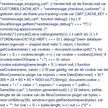
"nextmessage_shopping_cart"; // herstel-link uit de Xendy-mail var
CUSTOMER_CACHE_KEY = "nextmessage_checkout_customer"; //
gelezen door de thank-you-tracking-code var CART_CACHE_KEY =
"nextmessage_last_cart"; function debug() { try { if
(localStorage.getItem("nextmessage_debug") === "1") {
console.log.apply(console, ["
[xendy]"].concat([].slice.call(arguments))); } } catch (e) {} } if
(TOKEN.indexOf("VUL-HIER") === 0) { debug("Geen datalayer-
token ingevuld — snippet doet niets."); return; } function
getCookie(name) { var cookies = document.cookie.split(";"); for
(var i = 0; i < cookies.length; i++) { var cookie = cookies[i].trim(); if
(cookie.indexOf(name + "=") === 0) return
cookie.substring(name.length + 1); } return null; } function
setCookie(name, value) { // 10 jaar geldig, net als de cookie van de
WooCommerce-plugin var expires = new Date(Date.now() + 10 *
365 * 24 * 60 * 60 * 1000).toUTCString(); document.cookie =
name + "=" + value + "; expires=" + expires + "; path=/;
SameSite=Lax"; } function generateUuid() { // 32 tekens, zelfde
lengte als de cookie van de WooCommerce-plugin var bytes =
new Uint8Array(16); window.crypto.getRandomValues(bytes); var
out = ""; for (var i = 0; i < bytes.length; i++) out += ("0" +