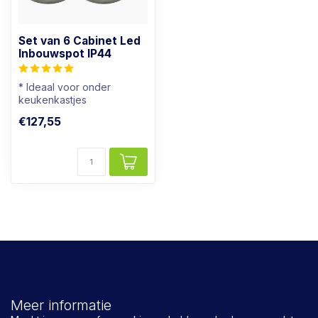
Set van 6 Cabinet Led
Inbouwspot IP44
* Ideaal voor onder
keukenkastjes
* Ook geschikt voor
€127,55
badkamers
* Lichtkleur: ...
Meer informatie