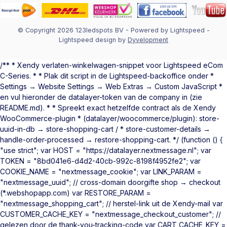
© Copyright 2026 123ledspots BV
- Powered by
Lightspeed
-
Lightspeed design
by
Dyvelopment
/** * Xendy verlaten-winkelwagen-snippet voor Lightspeed eCom
C-Series. * * Plak dit script in de Lightspeed-backoffice onder *
Settings → Website Settings → Web Extras → Custom JavaScript *
en vul hieronder de datalayer-token van de company in (zie
README.md). * * Spreekt exact hetzelfde contract als de Xendy
WooCommerce-plugin * (datalayer/woocommerce/plugin): store-
uuid-in-db → store-shopping-cart / * store-customer-details →
handle-order-processed → restore-shopping-cart. */ (function () {
"use strict"; var HOST = "https://datalayer.nextmessage.nl"; var
TOKEN = "8bd041e6-d4d2-40cb-992c-8198f4952fe2"; var
COOKIE_NAME = "nextmessage_cookie"; var LINK_PARAM =
"nextmessage_uuid"; // cross-domain doorgifte shop → checkout
(*.webshopapp.com) var RESTORE_PARAM =
"nextmessage_shopping_cart"; // herstel-link uit de Xendy-mail var
CUSTOMER_CACHE_KEY = "nextmessage_checkout_customer"; //
gelezen door de thank-you-tracking-code var CART_CACHE_KEY =