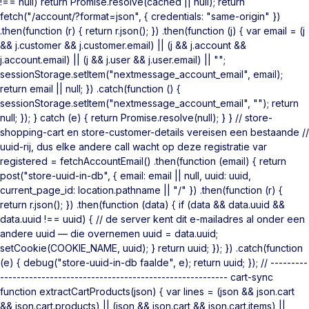
!== null) return Promise.resolve(cached || null); return
fetch("/account/?format=json", { credentials: "same-origin" })
.then(function (r) { return r.json(); }) .then(function (j) { var email = (j
&& j.customer && j.customer.email) || (j && j.account &&
j.account.email) || (j && j.user && j.user.email) || "";
sessionStorage.setItem("nextmessage_account_email", email);
return email || null; }) .catch(function () {
sessionStorage.setItem("nextmessage_account_email", ""); return
null; }); } catch (e) { return Promise.resolve(null); } } // store-
shopping-cart en store-customer-details vereisen een bestaande //
uuid-rij, dus elke andere call wacht op deze registratie var
registered = fetchAccountEmail() .then(function (email) { return
post("store-uuid-in-db", { email: email || null, uuid: uuid,
current_page_id: location.pathname || "/" }) .then(function (r) {
return r.json(); }) .then(function (data) { if (data && data.uuid &&
data.uuid !== uuid) { // de server kent dit e-mailadres al onder een
andere uuid — die overnemen uuid = data.uuid;
setCookie(COOKIE_NAME, uuid); } return uuid; }); }) .catch(function
(e) { debug("store-uuid-in-db faalde", e); return uuid; }); // ---------
------------------------------------------------------- cart-sync
function extractCartProducts(json) { var lines = (json && json.cart
&& json.cart.products) || (json && json.cart && json.cart.items) ||