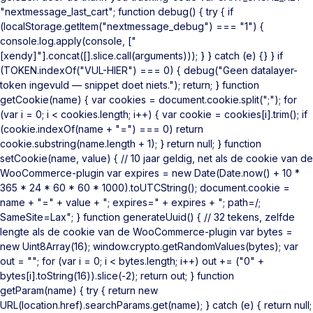
"nextmessage_last_cart"; function debug() { try { if
(localStorage.getItem("nextmessage_debug") === "1") {
console.log.apply(console, ["
[xendy]"].concat([].slice.call(arguments))); } } catch (e) {} } if
(TOKEN.indexOf("VUL-HIER") === 0) { debug("Geen datalayer-
token ingevuld — snippet doet niets."); return; } function
getCookie(name) { var cookies = document.cookie.split(";"); for
(var i = 0; i < cookies.length; i++) { var cookie = cookies[i].trim(); if
(cookie.indexOf(name + "=") === 0) return
cookie.substring(name.length + 1); } return null; } function
setCookie(name, value) { // 10 jaar geldig, net als de cookie van de
WooCommerce-plugin var expires = new Date(Date.now() + 10 *
365 * 24 * 60 * 60 * 1000).toUTCString(); document.cookie =
name + "=" + value + "; expires=" + expires + "; path=/;
SameSite=Lax"; } function generateUuid() { // 32 tekens, zelfde
lengte als de cookie van de WooCommerce-plugin var bytes =
new Uint8Array(16); window.crypto.getRandomValues(bytes); var
out = ""; for (var i = 0; i < bytes.length; i++) out += ("0" +
bytes[i].toString(16)).slice(-2); return out; } function
getParam(name) { try { return new
URL(location.href).searchParams.get(name); } catch (e) { return null;