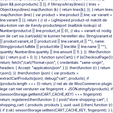
(json && json.products) || []; if (!Array.isArray(lines)) { lines =
Object.keys(lines).map(function (k) { return lines[k]; }); } return lines
.map(function (line) { var product = line.product || line; var variant =
line.variant || {}; return { // id = Lightspeed product-id: matcht de
sku-kolom van de Xendy-productimport (mailblok-lookup) id:
Number(product.id || line.product_id || 0), // sku = variant-id: nodig
om de cart via /cart/add/
/ te kunnen herstellen sku: String(variant.id
|| product.variant_id || product.vid || line.variant_id || ""), name:
String(product.fulltitle || product.title || line.title || line.name || ""),
quantity: Number(line.quantity || line.amount || 1) }; }) .filter(function
(p) { return p.id > 0; }); } function syncCart() { if (isCheckoutPage())
return; fetch("/cart/?format=json", { credentials: "same-origin",
headers: { Accept: "application/json" } }) .then(function (r) { return
r.json(); }) .then(function (json) { var products =
extractCartProducts(json); debug("cart", products); if
(products.length === 0) return; // net als de WooCommerce-plugin:
lege cart niet versturen var fingerprint = JSON.stringify(products); if
(sessionStorage.getItem(CART_CACHE_KEY) === fingerprint)
return; registered.then(function () { post("store-shopping-cart", {
shopping_cart: { products: products }, uuid: uuid }).then( function (r)
{ if (r.ok) sessionStorage.setItem(CART_CACHE_KEY, fingerprint); } );