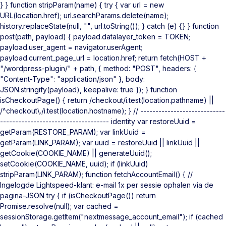
} } function stripParam(name) { try { var url = new
URL(location.href); url.searchParams.delete(name);
history.replaceState(null, "", url.toString()); } catch (e) {} } function
post(path, payload) { payload.datalayer_token = TOKEN;
payload.user_agent = navigator.userAgent;
payload.current_page_url = location.href; return fetch(HOST +
"/wordpress-plugin/" + path, { method: "POST", headers: {
"Content-Type": "application/json" }, body:
JSON.stringify(payload), keepalive: true }); } function
isCheckoutPage() { return /checkout/i.test(location.pathname) ||
/^checkout\./i.test(location.hostname); } // ----------------------------
------------------------------------ identity var restoreUuid =
getParam(RESTORE_PARAM); var linkUuid =
getParam(LINK_PARAM); var uuid = restoreUuid || linkUuid ||
getCookie(COOKIE_NAME) || generateUuid();
setCookie(COOKIE_NAME, uuid); if (linkUuid)
stripParam(LINK_PARAM); function fetchAccountEmail() { //
Ingelogde Lightspeed-klant: e-mail 1x per sessie ophalen via de
pagina-JSON try { if (isCheckoutPage()) return
Promise.resolve(null); var cached =
sessionStorage.getItem("nextmessage_account_email"); if (cached