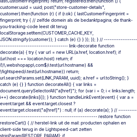
lastCustomerFingerprint) return; registered.then(function () {
customer.uuid = uuid; post("store-customer-details",
customer).then(function (r) { if (r.ok) { lastCustomerFingerprint =
fingerprint; try { // zelfde domein als de bedanktpagina; de thank-
you-tracking-code leest dit terug
localStorage.setItem(CUSTOMER_CACHE_KEY,
JSON.stringify(customer)); } catch (e) {} } }); }); } // ------------------
------------------------------------- link-decoratie function
decorate(a) { try { var url = new URL(a.href, location.href); if
(url.host === location.host) return; if
(!/\.webshopapp\.com$/i.test(url.hostname) &&
!/lightspeed/i.test(url.hostname)) return;
url.searchParams.set(LINK_PARAM, uuid); a.href = url.toString(); }
catch (e) {} } function decorateAll() { var links =
document.querySelectorAll("a[href]"); for (var i = 0; i < links.length;
i++) decorate(links[i]); } function handleLinkEvent(event) { var a =
event.target && event.target.closest ?
event.target.closest("a[href]") : null; if (a) decorate(a); } // ----------
----------------------------------------------------- restore function
restoreCart() { // herstel-link uit de mail: producten ophalen en
client-side terug in de Lightspeed-cart zetten
stripParam(RESTORE_PARAM); if