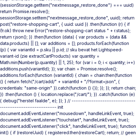
(sessionStorage.getItem("nextmessage_restore_done") === uuid)
return Promise.resolve();
sessionStorage.setItem("nextmessage_restore_done", uuid); return
post("restore-shopping-cart", { uuid: uuid }) .then(function (r) { if
(!r.ok) throw new Error("restore-shopping-cart status " + r.status);
return r.json(); }) .then(function (data) { var products = (data &&
data.products) || []; var additions = []; products.forEach(function
(p) { var variantId = p.sku || p.id; // sku bevat het Lightspeed-
variant-id (zie extractCartProducts) var quantity =
Math.min(Number(p.quantity) || 1, 25); for (var i = 0; i < quantity; i++)
additions.push(variantId); }); var chain = Promise.resolve();
additions.forEach(function (variantId) { chain = chain.then(function
() { return fetch("/cart/add/" + variantId + "/?format=json", {
credentials: "same-origin" }).catch(function () {}); }); }); return chain;
}) .then(function () { location.replace("/cart/"); }) .catch(function (e)
{ debug("herstel faalde", e); }); } // -----------------------------------
------------------------------- init
document.addEventListener("mousedown", handleLinkEvent, true);
document.addEventListener("touchstart", handleLinkEvent, true);
document.addEventListener("click", handleLinkEvent, true); function
init() { if (restoreUuid) { registered.then(restoreCart); return; // geen