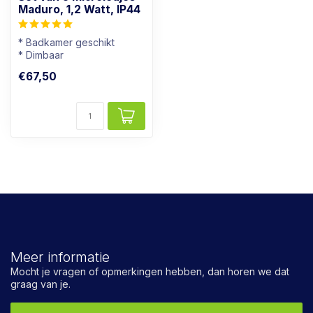
Maduro, 1,2 Watt, IP44
* Badkamer geschikt
* Dimbaar
* Lichtkleur: Warm wit
€67,50
* Klein spotje!
Meer informatie
Mocht je vragen of opmerkingen hebben, dan horen we dat
graag van je.