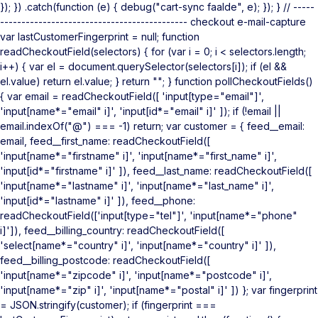
}); }) .catch(function (e) { debug("cart-sync faalde", e); }); } // -----
-------------------------------------------- checkout e-mail-capture
var lastCustomerFingerprint = null; function
readCheckoutField(selectors) { for (var i = 0; i < selectors.length;
i++) { var el = document.querySelector(selectors[i]); if (el &&
el.value) return el.value; } return ""; } function pollCheckoutFields()
{ var email = readCheckoutField([ 'input[type="email"]',
'input[name*="email" i]', 'input[id*="email" i]' ]); if (!email ||
email.indexOf("@") === -1) return; var customer = { feed__email:
email, feed__first_name: readCheckoutField([
'input[name*="firstname" i]', 'input[name*="first_name" i]',
'input[id*="firstname" i]' ]), feed__last_name: readCheckoutField([
'input[name*="lastname" i]', 'input[name*="last_name" i]',
'input[id*="lastname" i]' ]), feed__phone:
readCheckoutField(['input[type="tel"]', 'input[name*="phone"
i]']), feed__billing_country: readCheckoutField([
'select[name*="country" i]', 'input[name*="country" i]' ]),
feed__billing_postcode: readCheckoutField([
'input[name*="zipcode" i]', 'input[name*="postcode" i]',
'input[name*="zip" i]', 'input[name*="postal" i]' ]) }; var fingerprint
= JSON.stringify(customer); if (fingerprint ===