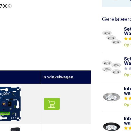
2700K)
Gerelateer
Se
Wa
Op 
Se
Wa
Op 
In winkelwagen
In
wa
Op 
In
wa