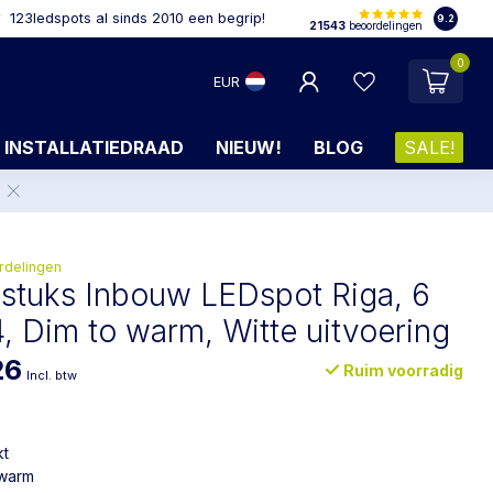
123ledspots al sinds 2010 een begrip!
9.2
21543
beoordelingen
0
EUR
INSTALLATIEDRAAD
NIEUW!
BLOG
SALE!
.
rdelingen
 stuks Inbouw LEDspot Riga, 6
4, Dim to warm, Witte uitvoering
26
Ruim voorradig
Incl. btw
kt
 warm