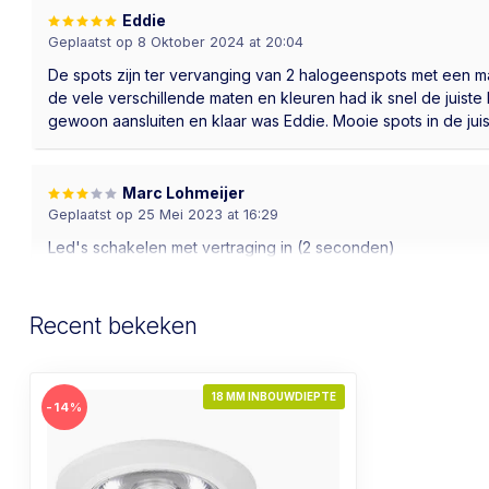
Eddie
Geplaatst op 8 Oktober 2024 at 20:04
De spots zijn ter vervanging van 2 halogeenspots met een ma
de vele verschillende maten en kleuren had ik snel de juist
gewoon aansluiten en klaar was Eddie. Mooie spots in de juist
Marc Lohmeijer
Geplaatst op 25 Mei 2023 at 16:29
Led's schakelen met vertraging in (2 seconden)
Voor de rest ziet het er degelijk uit.
Maar pas in mijn bezit...
Recent bekeken
J. S.
Geplaatst op 21 Oktober 2022 at 09:15
18 MM INBOUWDIEPTE
-14%
Product snel verzonden. Zoals omschreven, mooi warmlicht.