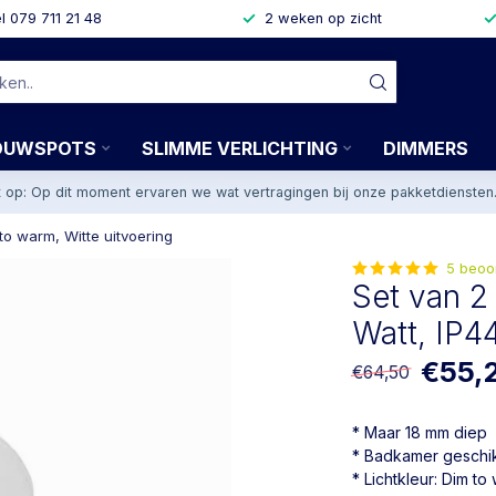
l 079 711 21 48
2 weken op zicht
OUWSPOTS
SLIMME VERLICHTING
DIMMERS
t op: Op dit moment ervaren we wat vertragingen bij onze pakketdiensten
to warm, Witte uitvoering
5 beoo
Set van 2
Watt, IP4
€55,
€64,50
* Maar 18 mm diep
* Badkamer geschi
* Lichtkleur: Dim to