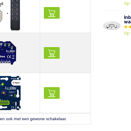
Op 
In
wa
Op 
ken ook met een gewone schakelaar.