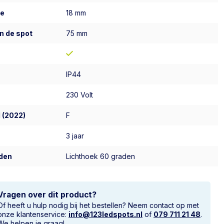
te
18 mm
n de spot
75 mm
IP44
230 Volt
 (2022)
F
3 jaar
den
Lichthoek 60 graden
Vragen over dit product?
Of heeft u hulp nodig bij het bestellen? Neem contact op met
onze klantenservice:
info@123ledspots.nl
of
079 711 21 48
.
We helpen je graag!