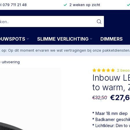
l 079 711 21 48
2 weken op zicht
OUWSPOTS
SLIMME VERLICHTING
DIMMERS
t op: Op dit moment ervaren we wat vertragingen bij onze pakketdiensten
 uitvoering
2 beoo
Inbouw LE
to warm, 
€27,
€32,50
* Maar 18 mm diep
* Badkamer geschi
* Lichtkleur: Dim to