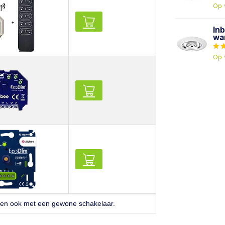
Op 
In
wa
Op 
ken ook met een gewone schakelaar.