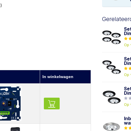
)
Gerelateer
Se
Di
Op 
Se
Di
Op 
In winkelwagen
Se
Di
Op 
In
wa