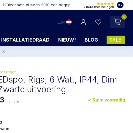
123ledspots al sinds 2010 een begrip!
9.2
21543
beoordelingen
0
EUR
INSTALLATIEDRAAD
NIEUW!
BLOG
SALE!
.
rdelingen
Dspot Riga, 6 Watt, IP44, Dim
Zwarte uitvoering
63
Ruim voorradig
Incl. btw
kt
 warm