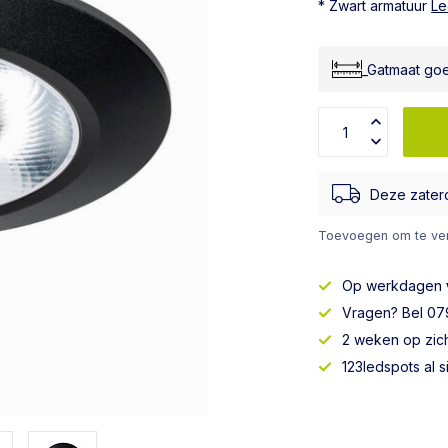
* Zwart armatuur
Le
_Gatmaat go
Deze zater
Toevoegen om te ver
Op werkdagen
Vragen? Bel 079
2 weken op zic
123ledspots al 