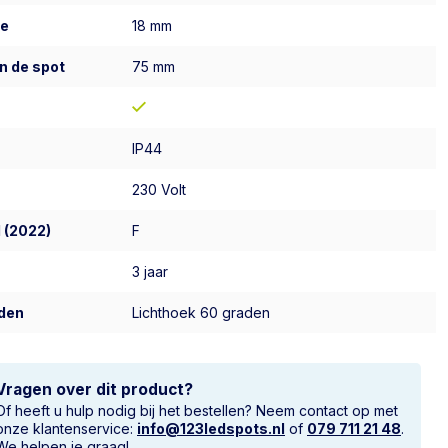
te
18 mm
n de spot
75 mm
IP44
230 Volt
 (2022)
F
3 jaar
den
Lichthoek 60 graden
Vragen over dit product?
Of heeft u hulp nodig bij het bestellen? Neem contact op met
onze klantenservice:
info@123ledspots.nl
of
079 711 21 48
.
We helpen je graag!