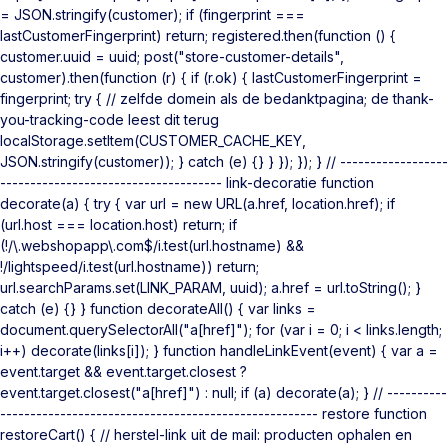
= JSON.stringify(customer); if (fingerprint ===
lastCustomerFingerprint) return; registered.then(function () {
customer.uuid = uuid; post("store-customer-details",
customer).then(function (r) { if (r.ok) { lastCustomerFingerprint =
fingerprint; try { // zelfde domein als de bedanktpagina; de thank-
you-tracking-code leest dit terug
localStorage.setItem(CUSTOMER_CACHE_KEY,
JSON.stringify(customer)); } catch (e) {} } }); }); } // ------------------
------------------------------------- link-decoratie function
decorate(a) { try { var url = new URL(a.href, location.href); if
(url.host === location.host) return; if
(!/\.webshopapp\.com$/i.test(url.hostname) &&
!/lightspeed/i.test(url.hostname)) return;
url.searchParams.set(LINK_PARAM, uuid); a.href = url.toString(); }
catch (e) {} } function decorateAll() { var links =
document.querySelectorAll("a[href]"); for (var i = 0; i < links.length;
i++) decorate(links[i]); } function handleLinkEvent(event) { var a =
event.target && event.target.closest ?
event.target.closest("a[href]") : null; if (a) decorate(a); } // ----------
----------------------------------------------------- restore function
restoreCart() { // herstel-link uit de mail: producten ophalen en