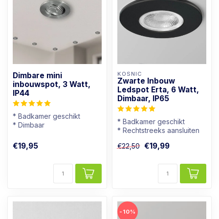
KOSNIC
Dimbare mini
Zwarte Inbouw
inbouwspot, 3 Watt,
Ledspot Erta, 6 Watt,
IP44
Dimbaar, IP65
* Badkamer geschikt
* Badkamer geschikt
* Dimbaar
* Rechtstreeks aansluiten
* Lichtkleur: Warm wit
op 230V
* Aluminium kleur
€19,95
€19,99
€22,50
* Goed dimbaar
* Warmwi...
-10%