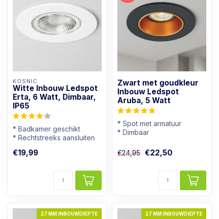
KOSNIC
Zwart met goudkleur
Witte Inbouw Ledspot
Inbouw Ledspot
Erta, 6 Watt, Dimbaar,
Aruba, 5 Watt
IP65
* Spot met armatuur
* Badkamer geschikt
* Dimbaar
* Rechtstreeks aansluiten
* Lichtkleur: Warm wit
op 230V
* Zwart met goudkleur
€19,99
€22,50
€24,95
* Goed dimbaar
* Warmwi...
27 MM INBOUWDIEPTE
27 MM INBOUWDIEPTE