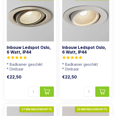
Inbouw Ledspot Oslo,
Inbouw Ledspot Oslo,
6 Watt, IP44
6 Watt, IP44
* Badkamer geschikt
* Badkamer geschikt
* Dimbaar
* Dimbaar
* Lichtkleur: Warm wit
* Lichtkleur: Warm wit
€22,50
€22,50
* Rvs kleur armatuur
* Wit Armatuur
27 MM INBOUWDIEPTE
29 MM INBOUWDIEPTE