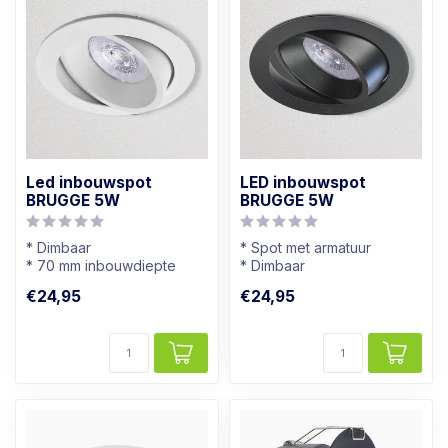
Led inbouwspot
LED inbouwspot
BRUGGE 5W
BRUGGE 5W
* Dimbaar
* Spot met armatuur
* 70 mm inbouwdiepte
* Dimbaar
* Richtbaar
* Kantelbaar
€24,95
€24,95
* Wit armatuur
* Zwart armatuur