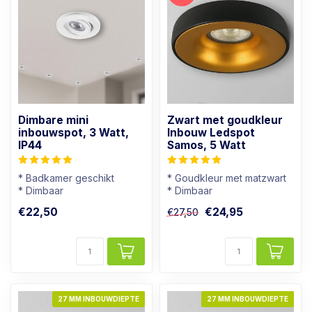
Dimbare mini
Zwart met goudkleur
inbouwspot, 3 Watt,
Inbouw Ledspot
IP44
Samos, 5 Watt
* Badkamer geschikt
* Goudkleur met matzwart
* Dimbaar
* Dimbaar
* Lichtkleur: Warm wit
* Warmwit (2700K)
€22,50
€24,95
€27,50
* Wit armatuur
* Moderne uitstraling
27 MM INBOUWDIEPTE
27 MM INBOUWDIEPTE