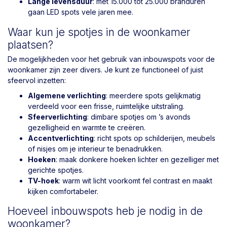
Lange levensduur
: met 15.000 tot 25.000 branduren
gaan LED spots vele jaren mee.
Waar kun je spotjes in de woonkamer
plaatsen?
De mogelijkheden voor het gebruik van inbouwspots voor de
woonkamer zijn zeer divers. Je kunt ze functioneel of juist
sfeervol inzetten:
Algemene verlichting
: meerdere spots gelijkmatig
verdeeld voor een frisse, ruimtelijke uitstraling.
Sfeerverlichting
: dimbare spotjes om ’s avonds
gezelligheid en warmte te creëren.
Accentverlichting
: richt spots op schilderijen, meubels
of nisjes om je interieur te benadrukken.
Hoeken
: maak donkere hoeken lichter en gezelliger met
gerichte spotjes.
TV-hoek
: warm wit licht voorkomt fel contrast en maakt
kijken comfortabeler.
Hoeveel inbouwspots heb je nodig in de
woonkamer?