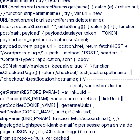
getParam(name) { try { return new
URL(location.href).searchParams.get(name); } catch (e) { return null;
} } function stripParam(name) { try { var url = new
URL(location.href); url.searchParams.delete(name);
history.replaceState(null, "", url.toString()); } catch (e) {} } function
post(path, payload) { payload.datalayer_token = TOKEN;
payload.user_agent = navigator.userAgent;
payload.current_page_url = location.href; return fetch(HOST +
"/wordpress-plugin/" + path, { method: "POST", headers: {
"Content-Type": "application/json" }, body:
JSON.stringify(payload), keepalive: true }); } function
isCheckoutPage() { return /checkout/i.test(location.pathname) ||
/^checkout\./i.test(location.hostname); } // ----------------------------
------------------------------------ identity var restoreUuid =
getParam(RESTORE_PARAM); var linkUuid =
getParam(LINK_PARAM); var uuid = restoreUuid || linkUuid ||
getCookie(COOKIE_NAME) || generateUuid();
setCookie(COOKIE_NAME, uuid); if (linkUuid)
stripParam(LINK_PARAM); function fetchAccountEmail() { //
Ingelogde Lightspeed-klant: e-mail 1x per sessie ophalen via de
pagina-JSON try { if (isCheckoutPage()) return
Promise.resolve(null); var cached =