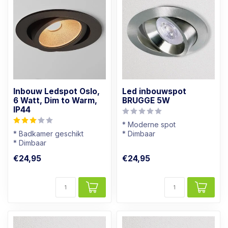
Inbouw Ledspot Oslo,
Led inbouwspot
6 Watt, Dim to Warm,
BRUGGE 5W
IP44
* Moderne spot
* Badkamer geschikt
* Dimbaar
* Dimbaar
* Lichtkleur: Warm wit
* Lichtkleur: Warm wit
* RVS Kleur
€24,95
€24,95
* Zwart armatuur