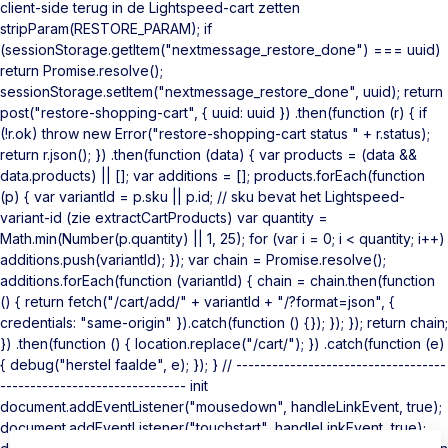
client-side terug in de Lightspeed-cart zetten
stripParam(RESTORE_PARAM); if
(sessionStorage.getItem("nextmessage_restore_done") === uuid)
return Promise.resolve();
sessionStorage.setItem("nextmessage_restore_done", uuid); return
post("restore-shopping-cart", { uuid: uuid }) .then(function (r) { if
(!r.ok) throw new Error("restore-shopping-cart status " + r.status);
return r.json(); }) .then(function (data) { var products = (data &&
data.products) || []; var additions = []; products.forEach(function
(p) { var variantId = p.sku || p.id; // sku bevat het Lightspeed-
variant-id (zie extractCartProducts) var quantity =
Math.min(Number(p.quantity) || 1, 25); for (var i = 0; i < quantity; i++)
additions.push(variantId); }); var chain = Promise.resolve();
additions.forEach(function (variantId) { chain = chain.then(function
() { return fetch("/cart/add/" + variantId + "/?format=json", {
credentials: "same-origin" }).catch(function () {}); }); }); return chain;
}) .then(function () { location.replace("/cart/"); }) .catch(function (e)
{ debug("herstel faalde", e); }); } // -----------------------------------
------------------------------- init
document.addEventListener("mousedown", handleLinkEvent, true);
document.addEventListener("touchstart", handleLinkEvent, true);