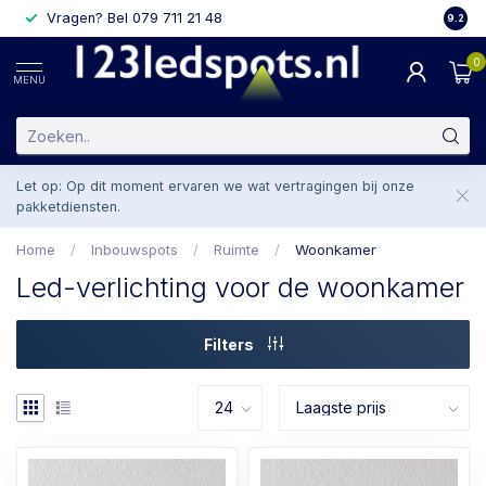
Vragen? Bel 079 711 21 48
2 weke
9.2
0
MENU
Let op: Op dit moment ervaren we wat vertragingen bij onze
pakketdiensten.
Home
/
Inbouwspots
/
Ruimte
/
Woonkamer
Led-verlichting voor de woonkamer
Filters