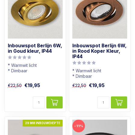
Inbouwspot Berlijn 6W,
Inbouwspot Berlijn 6W,
in Goud kleur, IP44
in Rood Koper Kleur,
IP44
* Warmwit licht
* Dimbaar
* Warmwit licht
* Badkamer geschikt
* Dimbaar
* In goud kleur
* Badkamer geschikt
€19,95
€19,95
€22,50
€22,50
* In rood koper kleur
29 MM INBOUWDIEPTE
-11%