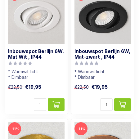
Inbouwspot Berlijn 6W,
Inbouwspot Berlijn 6W,
Mat Wit , IP44
Mat-zwart , IP44
* Warmwit licht
* Warmwit licht
* Dimbaar
* Dimbaar
* Badkamer geschikt
* Badkamer geschikt
€19,95
€19,95
€22,50
€22,50
* In mat-witte kleur
* In mat-zwarte kleur
-11%
-11%