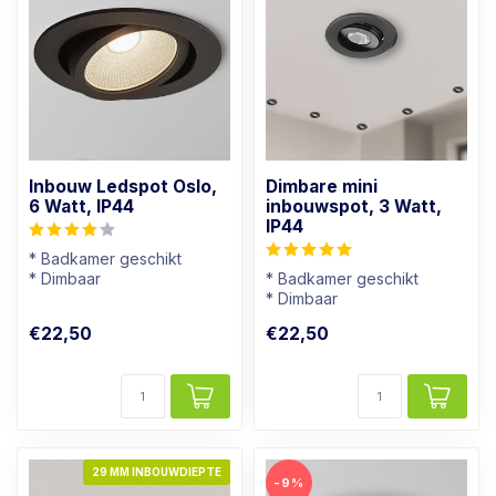
Inbouw Ledspot Oslo,
Dimbare mini
6 Watt, IP44
inbouwspot, 3 Watt,
IP44
* Badkamer geschikt
* Dimbaar
* Badkamer geschikt
* Lichtkleur: Warm wit
* Dimbaar
* Zwart armatuur
* Lichtkleur: Warm wit
€22,50
€22,50
* Zwart armatuur
29 MM INBOUWDIEPTE
-9%