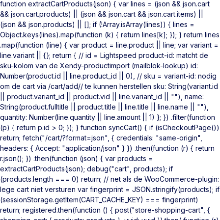
function extractCartProducts(json) { var lines = (json && json.cart
&& json.cart.products) || (json && json.cart && json.cart.items) ||
(json && json.products) || []; if (!Array.isArray(lines)) { lines =
Object.keys(lines).map(function (k) { return lines[k]; }); } return lines
.map(function (line) { var product = line.product || line; var variant =
line.variant || {}; return { // id = Lightspeed product-id: matcht de
sku-kolom van de Xendy-productimport (mailblok-lookup) id:
Number(product.id || line.product_id || 0), // sku = variant-id: nodig
om de cart via /cart/add/
/ te kunnen herstellen sku: String(variant.id
|| product.variant_id || product.vid || line.variant_id || ""), name:
String(product.fulltitle || product.title || line.title || line.name || ""),
quantity: Number(line.quantity || line.amount || 1) }; }) .filter(function
(p) { return p.id > 0; }); } function syncCart() { if (isCheckoutPage())
return; fetch("/cart/?format=json", { credentials: "same-origin",
headers: { Accept: "application/json" } }) .then(function (r) { return
r.json(); }) .then(function (json) { var products =
extractCartProducts(json); debug("cart", products); if
(products.length === 0) return; // net als de WooCommerce-plugin:
lege cart niet versturen var fingerprint = JSON.stringify(products); if
(sessionStorage.getItem(CART_CACHE_KEY) === fingerprint)
return; registered.then(function () { post("store-shopping-cart", {