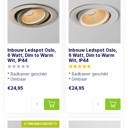
Inbouw Ledspot Oslo,
Inbouw Ledspot Oslo,
6 Watt, Dim to Warm
6 Watt, Dim to Warm
Wit, IP44
Wit, IP44
* Badkamer geschikt
* Badkamer geschikt
* Dimbaar
* Dimbaar
* Lichtkleur: Warm wit
* Lichtkleur: Warm wit
€24,95
€24,95
* Rvs kleur armatuur
* Wit armatuur
27 MM INBOUWDIEPTE