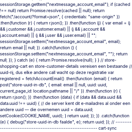
sessionStorage.getItem("nextmessage_account_email"); if (cached
!== null) return Promise.resolve(cached || null); return
fetch("/account/?format=json", { credentials: "same-origin" })
.then(function (r) { return r.json(); }) .then(function (j) { var email = (j
&& j.customer && j.customer.email) || (j && j.account &&
j.account.email) || (j && j.user && j.user.email) || "";
sessionStorage.setItem("nextmessage_account_email", email);
return email || null; }) .catch(function () {
sessionStorage.setItem("nextmessage_account_email", ""); return
null; }); } catch (e) { return Promise.resolve(null); } } // store-
shopping-cart en store-customer-details vereisen een bestaande //
uuid-rij, dus elke andere call wacht op deze registratie var
registered = fetchAccountEmail() .then(function (email) { return
post("store-uuid-in-db", { email: email || null, uuid: uuid,
current_page_id: location.pathname || "/" }) .then(function (r) {
return r.json(); }) .then(function (data) { if (data && data.uuid &&
data.uuid !== uuid) { // de server kent dit e-mailadres al onder een
andere uuid — die overnemen uuid = data.uuid;
setCookie(COOKIE_NAME, uuid); } return uuid; }); }) .catch(function
(e) { debug("store-uuid-in-db faalde", e); return uuid; }); // ---------
------------------------------------------------------- cart-sync