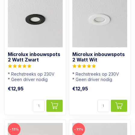
Microlux inbouwspots
Microlux inbouwspots
2 Watt Zwart
2 Watt Wit
* Rechstreeks op 230V
* Rechstreeks op 230V
* Geen driver nodig
* Geen driver nodig
* Dimbaar
* Dimbaar
€12,95
€12,95
* Mini spotje
* Mini spotje
-11%
-11%