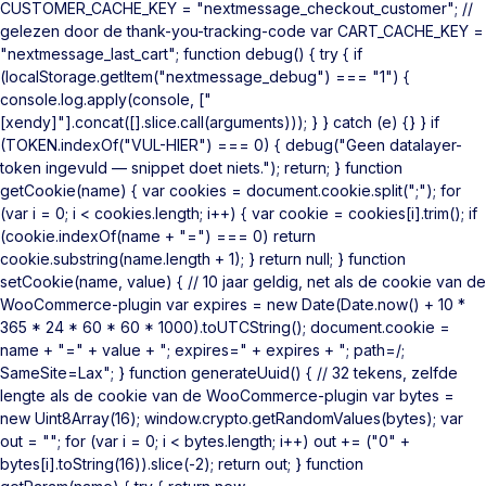
CUSTOMER_CACHE_KEY = "nextmessage_checkout_customer"; //
gelezen door de thank-you-tracking-code var CART_CACHE_KEY =
"nextmessage_last_cart"; function debug() { try { if
(localStorage.getItem("nextmessage_debug") === "1") {
console.log.apply(console, ["
[xendy]"].concat([].slice.call(arguments))); } } catch (e) {} } if
(TOKEN.indexOf("VUL-HIER") === 0) { debug("Geen datalayer-
token ingevuld — snippet doet niets."); return; } function
getCookie(name) { var cookies = document.cookie.split(";"); for
(var i = 0; i < cookies.length; i++) { var cookie = cookies[i].trim(); if
(cookie.indexOf(name + "=") === 0) return
cookie.substring(name.length + 1); } return null; } function
setCookie(name, value) { // 10 jaar geldig, net als de cookie van de
WooCommerce-plugin var expires = new Date(Date.now() + 10 *
365 * 24 * 60 * 60 * 1000).toUTCString(); document.cookie =
name + "=" + value + "; expires=" + expires + "; path=/;
SameSite=Lax"; } function generateUuid() { // 32 tekens, zelfde
lengte als de cookie van de WooCommerce-plugin var bytes =
new Uint8Array(16); window.crypto.getRandomValues(bytes); var
out = ""; for (var i = 0; i < bytes.length; i++) out += ("0" +
bytes[i].toString(16)).slice(-2); return out; } function