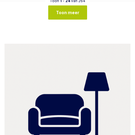
Toon
1
-
24
van 264
Toon meer