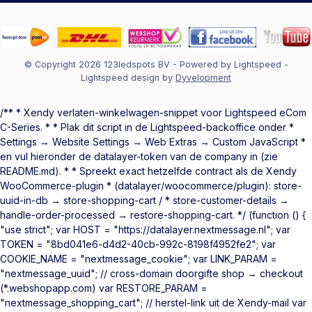
© Copyright 2026 123ledspots BV
- Powered by
Lightspeed
-
Lightspeed design
by
Dyvelopment
/** * Xendy verlaten-winkelwagen-snippet voor Lightspeed eCom
C-Series. * * Plak dit script in de Lightspeed-backoffice onder *
Settings → Website Settings → Web Extras → Custom JavaScript *
en vul hieronder de datalayer-token van de company in (zie
README.md). * * Spreekt exact hetzelfde contract als de Xendy
WooCommerce-plugin * (datalayer/woocommerce/plugin): store-
uuid-in-db → store-shopping-cart / * store-customer-details →
handle-order-processed → restore-shopping-cart. */ (function () {
"use strict"; var HOST = "https://datalayer.nextmessage.nl"; var
TOKEN = "8bd041e6-d4d2-40cb-992c-8198f4952fe2"; var
COOKIE_NAME = "nextmessage_cookie"; var LINK_PARAM =
"nextmessage_uuid"; // cross-domain doorgifte shop → checkout
(*.webshopapp.com) var RESTORE_PARAM =
"nextmessage_shopping_cart"; // herstel-link uit de Xendy-mail var