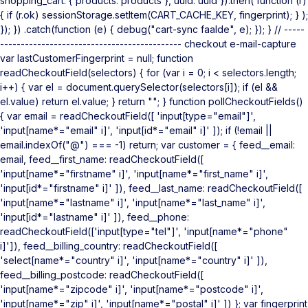
shopping_cart: { products: products }, uuid: uuid }).then( function (r)
{ if (r.ok) sessionStorage.setItem(CART_CACHE_KEY, fingerprint); } );
}); }) .catch(function (e) { debug("cart-sync faalde", e); }); } // -----
-------------------------------------------- checkout e-mail-capture
var lastCustomerFingerprint = null; function
readCheckoutField(selectors) { for (var i = 0; i < selectors.length;
i++) { var el = document.querySelector(selectors[i]); if (el &&
el.value) return el.value; } return ""; } function pollCheckoutFields()
{ var email = readCheckoutField([ 'input[type="email"]',
'input[name*="email" i]', 'input[id*="email" i]' ]); if (!email ||
email.indexOf("@") === -1) return; var customer = { feed__email:
email, feed__first_name: readCheckoutField([
'input[name*="firstname" i]', 'input[name*="first_name" i]',
'input[id*="firstname" i]' ]), feed__last_name: readCheckoutField([
'input[name*="lastname" i]', 'input[name*="last_name" i]',
'input[id*="lastname" i]' ]), feed__phone:
readCheckoutField(['input[type="tel"]', 'input[name*="phone"
i]']), feed__billing_country: readCheckoutField([
'select[name*="country" i]', 'input[name*="country" i]' ]),
feed__billing_postcode: readCheckoutField([
'input[name*="zipcode" i]', 'input[name*="postcode" i]',
'input[name*="zip" i]', 'input[name*="postal" i]' ]) }; var fingerprint