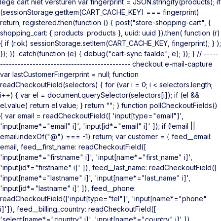
lege cart niet versturen var fingerprint = JSON.stringify(products); if
(sessionStorage.getItem(CART_CACHE_KEY) === fingerprint)
return; registered.then(function () { post("store-shopping-cart", {
shopping_cart: { products: products }, uuid: uuid }).then( function (r)
{ if (r.ok) sessionStorage.setItem(CART_CACHE_KEY, fingerprint); } );
}); }) .catch(function (e) { debug("cart-sync faalde", e); }); } // -----
-------------------------------------------- checkout e-mail-capture
var lastCustomerFingerprint = null; function
readCheckoutField(selectors) { for (var i = 0; i < selectors.length;
i++) { var el = document.querySelector(selectors[i]); if (el &&
el.value) return el.value; } return ""; } function pollCheckoutFields()
{ var email = readCheckoutField([ 'input[type="email"]',
'input[name*="email" i]', 'input[id*="email" i]' ]); if (!email ||
email.indexOf("@") === -1) return; var customer = { feed__email:
email, feed__first_name: readCheckoutField([
'input[name*="firstname" i]', 'input[name*="first_name" i]',
'input[id*="firstname" i]' ]), feed__last_name: readCheckoutField([
'input[name*="lastname" i]', 'input[name*="last_name" i]',
'input[id*="lastname" i]' ]), feed__phone:
readCheckoutField(['input[type="tel"]', 'input[name*="phone"
i]']), feed__billing_country: readCheckoutField([
'select[name*="country" i]', 'input[name*="country" i]' ]),