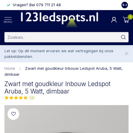
Vragen? Bel 079 711 21 48
2 weke
9.2
0
MENU
Let op: Op dit moment ervaren we wat vertragingen bij onze
pakketdiensten.
Home
/
Zwart met goudkleur Inbouw Ledspot Aruba, 5 Watt,
dimbaar
Zwart met goudkleur Inbouw Ledspot
Aruba, 5 Watt, dimbaar
(2)