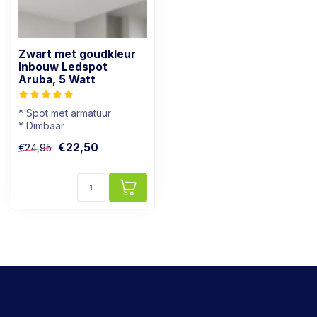
Zwart met goudkleur
Inbouw Ledspot
Aruba, 5 Watt
* Spot met armatuur
* Dimbaar
* Lichtkleur: Warm wit
€22,50
€24,95
* Zwart met goudkleur