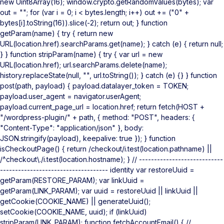
new Uint8Array(16); window.crypto.getRandomValues(bytes); var
out = ""; for (var i = 0; i < bytes.length; i++) out += ("0" +
bytes[i].toString(16)).slice(-2); return out; } function
getParam(name) { try { return new
URL(location.href).searchParams.get(name); } catch (e) { return null;
} } function stripParam(name) { try { var url = new
URL(location.href); url.searchParams.delete(name);
history.replaceState(null, "", url.toString()); } catch (e) {} } function
post(path, payload) { payload.datalayer_token = TOKEN;
payload.user_agent = navigator.userAgent;
payload.current_page_url = location.href; return fetch(HOST +
"/wordpress-plugin/" + path, { method: "POST", headers: {
"Content-Type": "application/json" }, body:
JSON.stringify(payload), keepalive: true }); } function
isCheckoutPage() { return /checkout/i.test(location.pathname) ||
/^checkout\./i.test(location.hostname); } // ----------------------------
------------------------------------ identity var restoreUuid =
getParam(RESTORE_PARAM); var linkUuid =
getParam(LINK_PARAM); var uuid = restoreUuid || linkUuid ||
getCookie(COOKIE_NAME) || generateUuid();
setCookie(COOKIE_NAME, uuid); if (linkUuid)
stripParam(LINK_PARAM); function fetchAccountEmail() { //