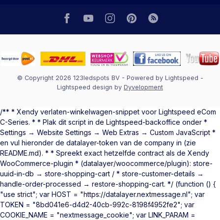
© Copyright 2026 123ledspots BV
- Powered by
Lightspeed
-
Lightspeed design
by
Dyvelopment
/** * Xendy verlaten-winkelwagen-snippet voor Lightspeed eCom
C-Series. * * Plak dit script in de Lightspeed-backoffice onder *
Settings → Website Settings → Web Extras → Custom JavaScript *
en vul hieronder de datalayer-token van de company in (zie
README.md). * * Spreekt exact hetzelfde contract als de Xendy
WooCommerce-plugin * (datalayer/woocommerce/plugin): store-
uuid-in-db → store-shopping-cart / * store-customer-details →
handle-order-processed → restore-shopping-cart. */ (function () {
"use strict"; var HOST = "https://datalayer.nextmessage.nl"; var
TOKEN = "8bd041e6-d4d2-40cb-992c-8198f4952fe2"; var
COOKIE_NAME = "nextmessage_cookie"; var LINK_PARAM =