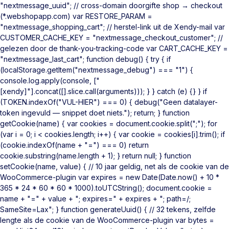
"nextmessage_uuid"; // cross-domain doorgifte shop → checkout
(*.webshopapp.com) var RESTORE_PARAM =
"nextmessage_shopping_cart"; // herstel-link uit de Xendy-mail var
CUSTOMER_CACHE_KEY = "nextmessage_checkout_customer"; //
gelezen door de thank-you-tracking-code var CART_CACHE_KEY =
"nextmessage_last_cart"; function debug() { try { if
(localStorage.getItem("nextmessage_debug") === "1") {
console.log.apply(console, ["
[xendy]"].concat([].slice.call(arguments))); } } catch (e) {} } if
(TOKEN.indexOf("VUL-HIER") === 0) { debug("Geen datalayer-
token ingevuld — snippet doet niets."); return; } function
getCookie(name) { var cookies = document.cookie.split(";"); for
(var i = 0; i < cookies.length; i++) { var cookie = cookies[i].trim(); if
(cookie.indexOf(name + "=") === 0) return
cookie.substring(name.length + 1); } return null; } function
setCookie(name, value) { // 10 jaar geldig, net als de cookie van de
WooCommerce-plugin var expires = new Date(Date.now() + 10 *
365 * 24 * 60 * 60 * 1000).toUTCString(); document.cookie =
name + "=" + value + "; expires=" + expires + "; path=/;
SameSite=Lax"; } function generateUuid() { // 32 tekens, zelfde
lengte als de cookie van de WooCommerce-plugin var bytes =