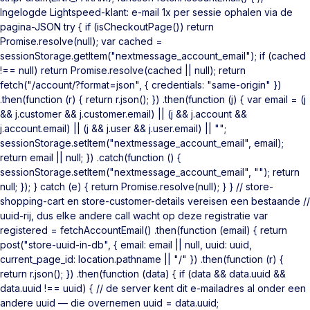
Ingelogde Lightspeed-klant: e-mail 1x per sessie ophalen via de
pagina-JSON try { if (isCheckoutPage()) return
Promise.resolve(null); var cached =
sessionStorage.getItem("nextmessage_account_email"); if (cached
!== null) return Promise.resolve(cached || null); return
fetch("/account/?format=json", { credentials: "same-origin" })
.then(function (r) { return r.json(); }) .then(function (j) { var email = (j
&& j.customer && j.customer.email) || (j && j.account &&
j.account.email) || (j && j.user && j.user.email) || "";
sessionStorage.setItem("nextmessage_account_email", email);
return email || null; }) .catch(function () {
sessionStorage.setItem("nextmessage_account_email", ""); return
null; }); } catch (e) { return Promise.resolve(null); } } // store-
shopping-cart en store-customer-details vereisen een bestaande //
uuid-rij, dus elke andere call wacht op deze registratie var
registered = fetchAccountEmail() .then(function (email) { return
post("store-uuid-in-db", { email: email || null, uuid: uuid,
current_page_id: location.pathname || "/" }) .then(function (r) {
return r.json(); }) .then(function (data) { if (data && data.uuid &&
data.uuid !== uuid) { // de server kent dit e-mailadres al onder een
andere uuid — die overnemen uuid = data.uuid;