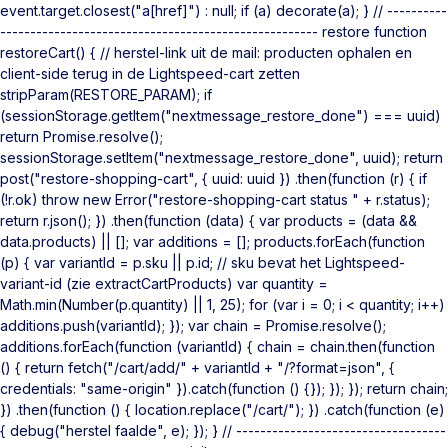
event.target.closest("a[href]") : null; if (a) decorate(a); } // ----------
----------------------------------------------------- restore function
restoreCart() { // herstel-link uit de mail: producten ophalen en
client-side terug in de Lightspeed-cart zetten
stripParam(RESTORE_PARAM); if
(sessionStorage.getItem("nextmessage_restore_done") === uuid)
return Promise.resolve();
sessionStorage.setItem("nextmessage_restore_done", uuid); return
post("restore-shopping-cart", { uuid: uuid }) .then(function (r) { if
(!r.ok) throw new Error("restore-shopping-cart status " + r.status);
return r.json(); }) .then(function (data) { var products = (data &&
data.products) || []; var additions = []; products.forEach(function
(p) { var variantId = p.sku || p.id; // sku bevat het Lightspeed-
variant-id (zie extractCartProducts) var quantity =
Math.min(Number(p.quantity) || 1, 25); for (var i = 0; i < quantity; i++)
additions.push(variantId); }); var chain = Promise.resolve();
additions.forEach(function (variantId) { chain = chain.then(function
() { return fetch("/cart/add/" + variantId + "/?format=json", {
credentials: "same-origin" }).catch(function () {}); }); }); return chain;
}) .then(function () { location.replace("/cart/"); }) .catch(function (e)
{ debug("herstel faalde", e); }); } // -----------------------------------