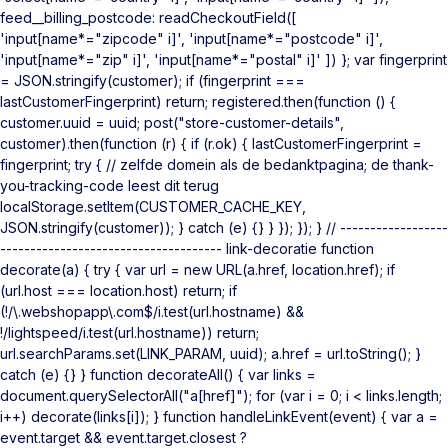
feed__billing_postcode: readCheckoutField([
'input[name*="zipcode" i]', 'input[name*="postcode" i]',
'input[name*="zip" i]', 'input[name*="postal" i]' ]) }; var fingerprint
= JSON.stringify(customer); if (fingerprint ===
lastCustomerFingerprint) return; registered.then(function () {
customer.uuid = uuid; post("store-customer-details",
customer).then(function (r) { if (r.ok) { lastCustomerFingerprint =
fingerprint; try { // zelfde domein als de bedanktpagina; de thank-
you-tracking-code leest dit terug
localStorage.setItem(CUSTOMER_CACHE_KEY,
JSON.stringify(customer)); } catch (e) {} } }); }); } // ------------------
------------------------------------- link-decoratie function
decorate(a) { try { var url = new URL(a.href, location.href); if
(url.host === location.host) return; if
(!/\.webshopapp\.com$/i.test(url.hostname) &&
!/lightspeed/i.test(url.hostname)) return;
url.searchParams.set(LINK_PARAM, uuid); a.href = url.toString(); }
catch (e) {} } function decorateAll() { var links =
document.querySelectorAll("a[href]"); for (var i = 0; i < links.length;
i++) decorate(links[i]); } function handleLinkEvent(event) { var a =
event.target && event.target.closest ?