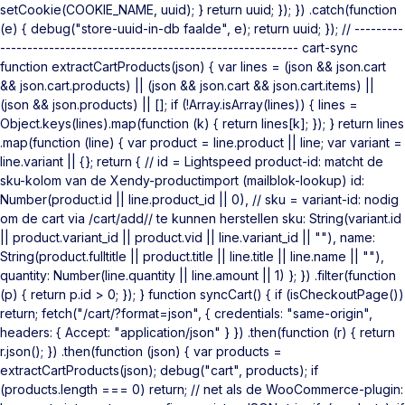
setCookie(COOKIE_NAME, uuid); } return uuid; }); }) .catch(function
(e) { debug("store-uuid-in-db faalde", e); return uuid; }); // ---------
------------------------------------------------------- cart-sync
function extractCartProducts(json) { var lines = (json && json.cart
&& json.cart.products) || (json && json.cart && json.cart.items) ||
(json && json.products) || []; if (!Array.isArray(lines)) { lines =
Object.keys(lines).map(function (k) { return lines[k]; }); } return lines
.map(function (line) { var product = line.product || line; var variant =
line.variant || {}; return { // id = Lightspeed product-id: matcht de
sku-kolom van de Xendy-productimport (mailblok-lookup) id:
Number(product.id || line.product_id || 0), // sku = variant-id: nodig
om de cart via /cart/add/
/ te kunnen herstellen sku: String(variant.id
|| product.variant_id || product.vid || line.variant_id || ""), name:
String(product.fulltitle || product.title || line.title || line.name || ""),
quantity: Number(line.quantity || line.amount || 1) }; }) .filter(function
(p) { return p.id > 0; }); } function syncCart() { if (isCheckoutPage())
return; fetch("/cart/?format=json", { credentials: "same-origin",
headers: { Accept: "application/json" } }) .then(function (r) { return
r.json(); }) .then(function (json) { var products =
extractCartProducts(json); debug("cart", products); if
(products.length === 0) return; // net als de WooCommerce-plugin: