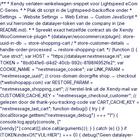
/** * Xendy verlaten-winkelwagen-snippet voor Lightspeed eCom
C-Series. * * Plak dit script in de Lightspeed-backoffice onder *
Settings → Website Settings → Web Extras → Custom JavaScript *
en vul hieronder de datalayer-token van de company in (zie
README.md). * * Spreekt exact hetzelfde contract als de Xendy
WooCommerce-plugin * (datalayer/woocommerce/plugin): store-
uuid-in-db → store-shopping-cart / * store-customer-details →
handle-order-processed → restore-shopping-cart. */ (function () {
"use strict"; var HOST = "https://datalayer.nextmessage.nl"; var
TOKEN = "8bd041e6-d4d2-40cb-992c-8198f4952fe2"; var
COOKIE_NAME = "nextmessage_cookie"; var LINK_PARAM =
"nextmessage_uuid"; // cross-domain doorgifte shop → checkout
(*.webshopapp.com) var RESTORE_PARAM =
"nextmessage_shopping_cart"; // herstel-link uit de Xendy-mail var
CUSTOMER_CACHE_KEY = "nextmessage_checkout_customer"; //
gelezen door de thank-you-tracking-code var CART_CACHE_KEY =
"nextmessage_last_cart"; function debug() { try { if
(localStorage.getItem("nextmessage_debug") === "1") {
console.log.apply(console, ["
[xendy]"].concat([].slice.call(arguments))); } } catch (e) {} } if
(TOKEN.indexOf("VUL-HIER") === 0) { debug("Geen datalayer-