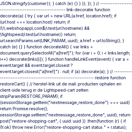
JSON.stringify(customer)); } catch (e) {} } }); }); } // ------------------
------------------------------------- link-decoratie function
decorate(a) { try { var url = new URL(a.href, location.href); if
(url.host === location.host) return; if
(!/\.webshopapp\.com$/i.test(url.hostname) &&
!/lightspeed/i.test(url.hostname)) return;
url.searchParams.set(LINK_PARAM, uuid); a.href = url.toString(); }
catch (e) {} } function decorateAll() { var links =
document.querySelectorAll("a[href]"); for (var i = 0; i < links.length;
i++) decorate(links[i]); } function handleLinkEvent(event) { var a =
event.target && event.target.closest ?
event.target.closest("a[href]") : null; if (a) decorate(a); } // ----------
----------------------------------------------------- restore function
restoreCart() { // herstel-link uit de mail: producten ophalen en
client-side terug in de Lightspeed-cart zetten
stripParam(RESTORE_PARAM); if
(sessionStorage.getItem("nextmessage_restore_done") === uuid)
return Promise.resolve();
sessionStorage.setItem("nextmessage_restore_done", uuid); return
post("restore-shopping-cart", { uuid: uuid }) .then(function (r) { if
(!r.ok) throw new Error("restore-shopping-cart status " + r.status);