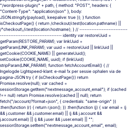
"/wordpress-plugin/" + path, { method: "POST", headers: {
"Content-Type": "application/json" }, body:
JSON.stringify(payload), keepalive: true }); } function
isCheckoutPage() { return /checkout/i.test(location.pathname) ||
/^checkout\./i.test(location.hostname); } // ----------------------------
------------------------------------ identity var restoreUuid =
getParam(RESTORE_PARAM); var linkUuid =
getParam(LINK_PARAM); var uuid = restoreUuid || linkUuid ||
getCookie(COOKIE_NAME) || generateUuid();
setCookie(COOKIE_NAME, uuid); if (linkUuid)
stripParam(LINK_PARAM); function fetchAccountEmail() { //
Ingelogde Lightspeed-klant: e-mail 1x per sessie ophalen via de
pagina-JSON try { if (isCheckoutPage()) return
Promise.resolve(null); var cached =
sessionStorage.getItem("nextmessage_account_email"); if (cached
!== null) return Promise.resolve(cached || null); return
fetch("/account/?format=json", { credentials: "same-origin" })
.then(function (r) { return r.json(); }) .then(function (j) { var email = (j
&& j.customer && j.customer.email) || (j && j.account &&
j.account.email) || (j && j.user && j.user.email) || "";
sessionStorage.setItem("nextmessage_account_email", email);