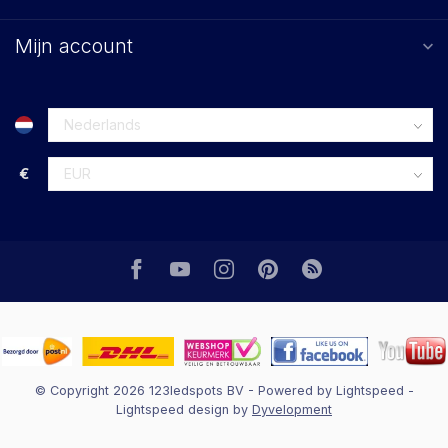
Mijn account
€
© Copyright 2026 123ledspots BV
- Powered by
Lightspeed
-
Lightspeed design
by
Dyvelopment