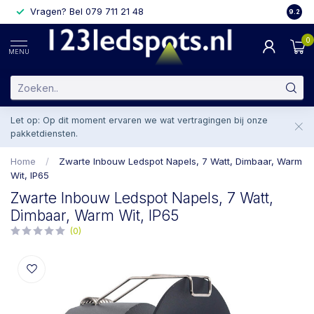
Vragen? Bel 079 711 21 48
2 weke
9.2
0
MENU
Let op: Op dit moment ervaren we wat vertragingen bij onze
pakketdiensten.
Home
/
Zwarte Inbouw Ledspot Napels, 7 Watt, Dimbaar, Warm
Wit, IP65
Zwarte Inbouw Ledspot Napels, 7 Watt,
Dimbaar, Warm Wit, IP65
(0)