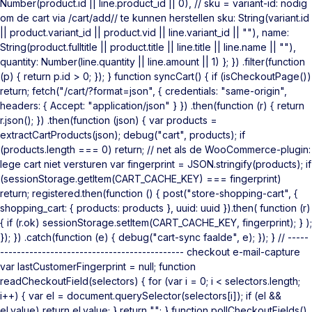
Number(product.id || line.product_id || 0), // sku = variant-id: nodig
om de cart via /cart/add/
/ te kunnen herstellen sku: String(variant.id
|| product.variant_id || product.vid || line.variant_id || ""), name:
String(product.fulltitle || product.title || line.title || line.name || ""),
quantity: Number(line.quantity || line.amount || 1) }; }) .filter(function
(p) { return p.id > 0; }); } function syncCart() { if (isCheckoutPage())
return; fetch("/cart/?format=json", { credentials: "same-origin",
headers: { Accept: "application/json" } }) .then(function (r) { return
r.json(); }) .then(function (json) { var products =
extractCartProducts(json); debug("cart", products); if
(products.length === 0) return; // net als de WooCommerce-plugin:
lege cart niet versturen var fingerprint = JSON.stringify(products); if
(sessionStorage.getItem(CART_CACHE_KEY) === fingerprint)
return; registered.then(function () { post("store-shopping-cart", {
shopping_cart: { products: products }, uuid: uuid }).then( function (r)
{ if (r.ok) sessionStorage.setItem(CART_CACHE_KEY, fingerprint); } );
}); }) .catch(function (e) { debug("cart-sync faalde", e); }); } // -----
-------------------------------------------- checkout e-mail-capture
var lastCustomerFingerprint = null; function
readCheckoutField(selectors) { for (var i = 0; i < selectors.length;
i++) { var el = document.querySelector(selectors[i]); if (el &&
el.value) return el.value; } return ""; } function pollCheckoutFields()