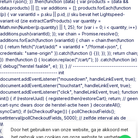
return r.json(); }) .then(function (data) { var products = (data &&
data.products) || []; var additions = []; products.forEach(function
(p) { var variantId = p.sku || p.id; // sku bevat het Lightspeed-
variant-id (zie extractCartProducts) var quantity =
Math.min(Number(p.quantity) || 1, 25); for (var i = 0; i < quantity; i++)
additions.push(variantId); }); var chain = Promise.resolve();
additions.forEach(function (variantId) { chain = chain.then(function
() { return fetch("/cart/add/" + variantId + "/?format=json", {
credentials: "same-origin" }).catch(function () {}); }); }); return chain;
}) .then(function () { location.replace("/cart/"); }) .catch(function (e)
{ debug("herstel faalde", e); }); } // -----------------------------------
------------------------------- init
document.addEventListener("mousedown", handleLinkEvent, true);
document.addEventListener("touchstart", handleLinkEvent, true);
document.addEventListener("click", handleLinkEvent, true); function
init() { if (restoreUuid) { registered.then(restoreCart); return; // geen
cart-sync dwars door de herstel-actie heen } decorateAll();
syncCart(); if (isCheckoutPage()) { pollCheckoutFields();
setInterval(pollCheckoutFields, 5000); // zelfde interval als de
WooCommerce-plugin } } if (document.readyState === "loading")
Door het gebruiken van onze website, ga je akkoord met
{ document.addEventListener("DOMContentLoaded", init); } else {
het gebruik van cookies om onze website te verbeteren.
init(); } })();