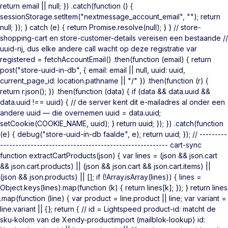
return email || null; }) .catch(function () {
sessionStorage.setItem("nextmessage_account_email", ""); return
null; }); } catch (e) { return Promise.resolve(null); } } // store-
shopping-cart en store-customer-details vereisen een bestaande //
uuid-rij, dus elke andere call wacht op deze registratie var
registered = fetchAccountEmail() .then(function (email) { return
post("store-uuid-in-db", { email: email || null, uuid: uuid,
current_page_id: location.pathname || "/" }) .then(function (r) {
return r.json(); }) .then(function (data) { if (data && data.uuid &&
data.uuid !== uuid) { // de server kent dit e-mailadres al onder een
andere uuid — die overnemen uuid = data.uuid;
setCookie(COOKIE_NAME, uuid); } return uuid; }); }) .catch(function
(e) { debug("store-uuid-in-db faalde", e); return uuid; }); // ---------
------------------------------------------------------- cart-sync
function extractCartProducts(json) { var lines = (json && json.cart
&& json.cart.products) || (json && json.cart && json.cart.items) ||
(json && json.products) || []; if (!Array.isArray(lines)) { lines =
Object.keys(lines).map(function (k) { return lines[k]; }); } return lines
.map(function (line) { var product = line.product || line; var variant =
line.variant || {}; return { // id = Lightspeed product-id: matcht de
sku-kolom van de Xendy-productimport (mailblok-lookup) id: