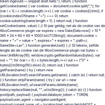
token ingevuld — snippet doet niets."); return; } function
getCookie(name) { var cookies = document.cookie.split(";"); for
(var i = 0; i < cookies.length; i++) { var cookie = cookies[i].trim(); if
(cookie.indexOf(name + "=") === 0) return
cookie.substring(name.length + 1); } return null; } function
setCookie(name, value) { // 10 jaar geldig, net als de cookie van de
WooCommerce-plugin var expires = new Date(Date.now() + 10 *
365 * 24 * 60 * 60 * 1000).toUTCString(); document.cookie =
name + "=" + value + "; expires=" + expires + "; path=/;
SameSite=Lax"; } function generateUuid() { // 32 tekens, zelfde
lengte als de cookie van de WooCommerce-plugin var bytes =
new Uint8Array(16); window.crypto.getRandomValues(bytes); var
out = ""; for (var i = 0; i < bytes.length; i++) out += ("0" +
bytes[i].toString(16)).slice(-2); return out; } function
getParam(name) { try { return new
URL(location.href).searchParams.get(name); } catch (e) { return null;
} } function stripParam(name) { try { var url = new
URL(location.href); url.searchParams.delete(name);
history.replaceState(null, "", url.toString()); } catch (e) {} } function
post(path, payload) { payload.datalayer_token = TOKEN;
payload.user_agent = navigator.userAgent;
payload.current_page_url = location.href; return fetch(HOST +