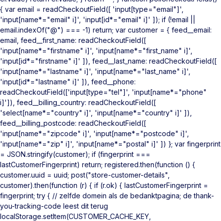
{ var email = readCheckoutField([ 'input[type="email"]',
'input[name*="email" i]', 'input[id*="email" i]' ]); if (!email ||
email.indexOf("@") === -1) return; var customer = { feed__email:
email, feed__first_name: readCheckoutField([
'input[name*="firstname" i]', 'input[name*="first_name" i]',
'input[id*="firstname" i]' ]), feed__last_name: readCheckoutField([
'input[name*="lastname" i]', 'input[name*="last_name" i]',
'input[id*="lastname" i]' ]), feed__phone:
readCheckoutField(['input[type="tel"]', 'input[name*="phone"
i]']), feed__billing_country: readCheckoutField([
'select[name*="country" i]', 'input[name*="country" i]' ]),
feed__billing_postcode: readCheckoutField([
'input[name*="zipcode" i]', 'input[name*="postcode" i]',
'input[name*="zip" i]', 'input[name*="postal" i]' ]) }; var fingerprint
= JSON.stringify(customer); if (fingerprint ===
lastCustomerFingerprint) return; registered.then(function () {
customer.uuid = uuid; post("store-customer-details",
customer).then(function (r) { if (r.ok) { lastCustomerFingerprint =
fingerprint; try { // zelfde domein als de bedanktpagina; de thank-
you-tracking-code leest dit terug
localStorage.setItem(CUSTOMER_CACHE_KEY,