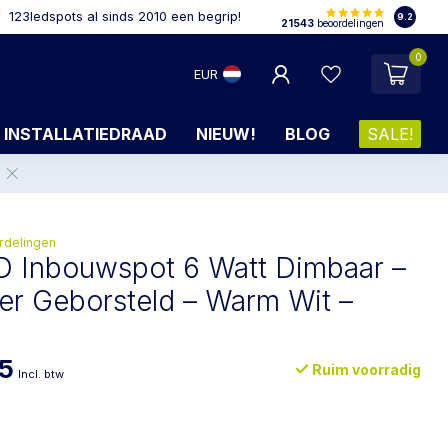
123ledspots al sinds 2010 een begrip!
9.2
21543
beoordelingen
0
EUR
INSTALLATIEDRAAD
NIEUW!
BLOG
SALE!
.
rdelingen
ED Inbouwspot 6 Watt Dimbaar –
r Geborsteld – Warm Wit –
95
Ruim voorradig
Incl. btw