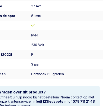
te
27 mm
n de spot
81 mm
IP44
230 Volt
 (2022)
F
3 jaar
den
Lichthoek 60 graden
Vragen over dit product?
Of heeft u hulp nodig bij het bestellen? Neem contact op met
onze klantenservice:
info@123ledspots.nl
of
079 711 21 48
.
We helpen je graag!