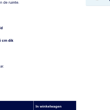
n de ruimte.
ld
5 cm dik
ar.
In winkelwagen