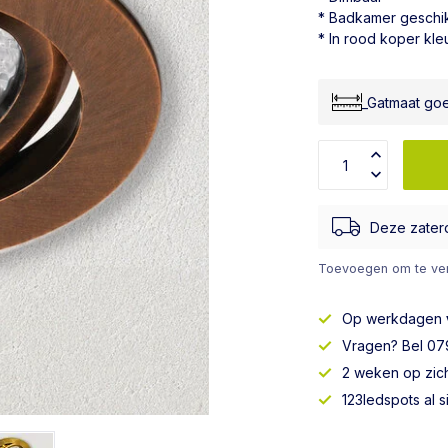
* Badkamer geschi
* In rood koper kle
_Gatmaat go
Deze zater
Toevoegen om te ver
Op werkdagen
Vragen? Bel 079
2 weken op zic
123ledspots al 