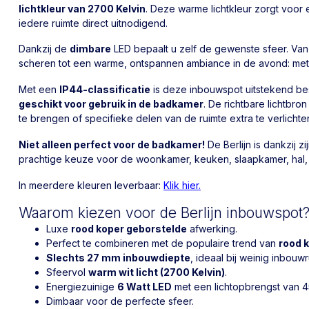
lichtkleur van 2700 Kelvin
. Deze warme lichtkleur zorgt voor 
iedere ruimte direct uitnodigend.
Dankzij de
dimbare
LED bepaalt u zelf de gewenste sfeer. Van h
scheren tot een warme, ontspannen ambiance in de avond: met de B
Met een
IP44-classificatie
is deze inbouwspot uitstekend b
geschikt voor gebruik in de badkamer
. De richtbare lichtbr
te brengen of specifieke delen van de ruimte extra te verlichte
Niet alleen perfect voor de badkamer!
De Berlijn is dankzij z
prachtige keuze voor de woonkamer, keuken, slaapkamer, hal, to
In meerdere kleuren leverbaar:
Klik hier.
Waarom kiezen voor de Berlijn inbouwspot
Luxe
rood koper geborstelde
afwerking.
Perfect te combineren met de populaire trend van
rood k
Slechts 27 mm inbouwdiepte
, ideaal bij weinig inbouwr
Sfeervol
warm wit licht (2700 Kelvin)
.
Energiezuinige
6 Watt LED
met een lichtopbrengst van 4
Dimbaar voor de perfecte sfeer.