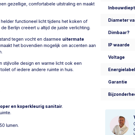
een gezellige, comfortabele uitstraling en maakt
Inbouwdiep
Diameter va
elder functioneel licht tijdens het koken of
erlijn creëert u altijd de juiste verlichting.
Dimbaar?
estand tegen vocht en daarmee
uitermate
IP waarde
on maakt het bovendien mogelijk om accenten aan
n.
Voltage
ijn stijlvolle design en warme licht ook een
ilet of iedere andere ruimte in huis.
Energielabel
Garantie
?
Bijzonderhe
oper en koperkleurig sanitair
.
uimte.
50 lumen.