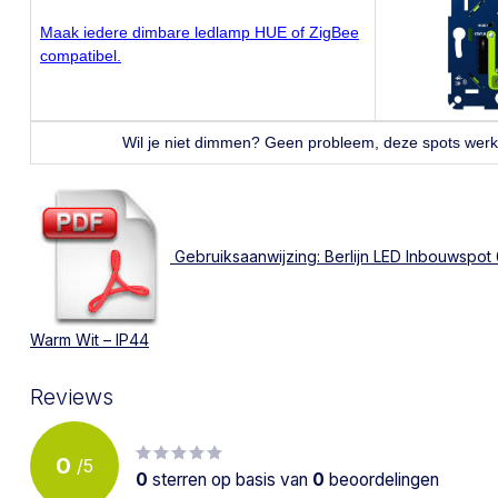
Maak iedere dimbare ledlamp HUE of ZigBee
compatibel.
Wil je niet dimmen? Geen probleem, deze spots wer
Gebruiksaanwijzing: Berlijn LED Inbouwspot
Warm Wit – IP44
Reviews
0
/
5
0
sterren op basis van
0
beoordelingen