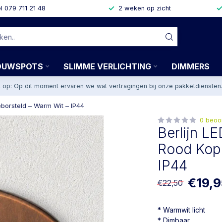
l 079 711 21 48
2 weken op zicht
OUWSPOTS
SLIMME VERLICHTING
DIMMERS
t op: Op dit moment ervaren we wat vertragingen bij onze pakketdiensten
borsteld – Warm Wit – IP44
0 beoo
Berlijn L
Rood Kope
IP44
€19,
€22,50
* Warmwit licht
* Dimbaar