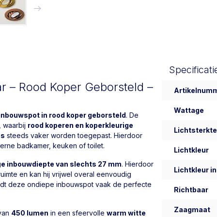
Specificati
ar – Rood Koper Geborsteld –
Artikelnum
Wattage
 inbouwspot in rood koper geborsteld
. De
, waarbij
rood koperen en koperkleurige
Lichtsterkte
es
steeds vaker worden toegepast. Hierdoor
rne badkamer, keuken of toilet.
Lichtkleur
ge inbouwdiepte van slechts 27 mm
. Hierdoor
Lichtkleur in
imte en kan hij vrijwel overal eenvoudig
iedt deze ondiepe inbouwspot vaak de perfecte
Richtbaar
Zaagmaat
 van
450 lumen
in een sfeervolle
warm witte