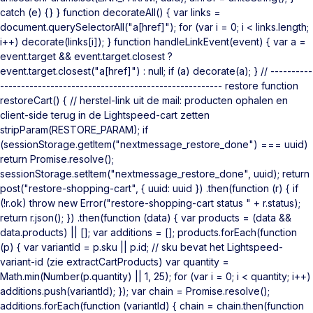
catch (e) {} } function decorateAll() { var links =
document.querySelectorAll("a[href]"); for (var i = 0; i < links.length;
i++) decorate(links[i]); } function handleLinkEvent(event) { var a =
event.target && event.target.closest ?
event.target.closest("a[href]") : null; if (a) decorate(a); } // ----------
----------------------------------------------------- restore function
restoreCart() { // herstel-link uit de mail: producten ophalen en
client-side terug in de Lightspeed-cart zetten
stripParam(RESTORE_PARAM); if
(sessionStorage.getItem("nextmessage_restore_done") === uuid)
return Promise.resolve();
sessionStorage.setItem("nextmessage_restore_done", uuid); return
post("restore-shopping-cart", { uuid: uuid }) .then(function (r) { if
(!r.ok) throw new Error("restore-shopping-cart status " + r.status);
return r.json(); }) .then(function (data) { var products = (data &&
data.products) || []; var additions = []; products.forEach(function
(p) { var variantId = p.sku || p.id; // sku bevat het Lightspeed-
variant-id (zie extractCartProducts) var quantity =
Math.min(Number(p.quantity) || 1, 25); for (var i = 0; i < quantity; i++)
additions.push(variantId); }); var chain = Promise.resolve();
additions.forEach(function (variantId) { chain = chain.then(function