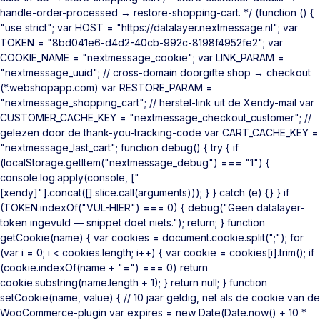
handle-order-processed → restore-shopping-cart. */ (function () {
"use strict"; var HOST = "https://datalayer.nextmessage.nl"; var
TOKEN = "8bd041e6-d4d2-40cb-992c-8198f4952fe2"; var
COOKIE_NAME = "nextmessage_cookie"; var LINK_PARAM =
"nextmessage_uuid"; // cross-domain doorgifte shop → checkout
(*.webshopapp.com) var RESTORE_PARAM =
"nextmessage_shopping_cart"; // herstel-link uit de Xendy-mail var
CUSTOMER_CACHE_KEY = "nextmessage_checkout_customer"; //
gelezen door de thank-you-tracking-code var CART_CACHE_KEY =
"nextmessage_last_cart"; function debug() { try { if
(localStorage.getItem("nextmessage_debug") === "1") {
console.log.apply(console, ["
[xendy]"].concat([].slice.call(arguments))); } } catch (e) {} } if
(TOKEN.indexOf("VUL-HIER") === 0) { debug("Geen datalayer-
token ingevuld — snippet doet niets."); return; } function
getCookie(name) { var cookies = document.cookie.split(";"); for
(var i = 0; i < cookies.length; i++) { var cookie = cookies[i].trim(); if
(cookie.indexOf(name + "=") === 0) return
cookie.substring(name.length + 1); } return null; } function
setCookie(name, value) { // 10 jaar geldig, net als de cookie van de
WooCommerce-plugin var expires = new Date(Date.now() + 10 *