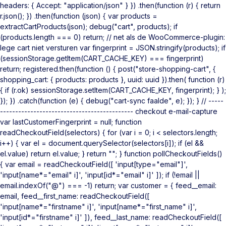
headers: { Accept: "application/json" } }) .then(function (r) { return
r.json(); }) .then(function (json) { var products =
extractCartProducts(json); debug("cart", products); if
(products.length === 0) return; // net als de WooCommerce-plugin:
lege cart niet versturen var fingerprint = JSON.stringify(products); if
(sessionStorage.getItem(CART_CACHE_KEY) === fingerprint)
return; registered.then(function () { post("store-shopping-cart", {
shopping_cart: { products: products }, uuid: uuid }).then( function (r)
{ if (r.ok) sessionStorage.setItem(CART_CACHE_KEY, fingerprint); } );
}); }) .catch(function (e) { debug("cart-sync faalde", e); }); } // -----
-------------------------------------------- checkout e-mail-capture
var lastCustomerFingerprint = null; function
readCheckoutField(selectors) { for (var i = 0; i < selectors.length;
i++) { var el = document.querySelector(selectors[i]); if (el &&
el.value) return el.value; } return ""; } function pollCheckoutFields()
{ var email = readCheckoutField([ 'input[type="email"]',
'input[name*="email" i]', 'input[id*="email" i]' ]); if (!email ||
email.indexOf("@") === -1) return; var customer = { feed__email:
email, feed__first_name: readCheckoutField([
'input[name*="firstname" i]', 'input[name*="first_name" i]',
'input[id*="firstname" i]' ]), feed__last_name: readCheckoutField([