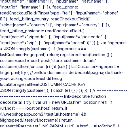
'input[name*="lastname" i]', 'input[name*="last_name" i]',
'input[id*="lastname" i]' ]), feed__phone:
readCheckoutField(['input[type="tel"]', 'input[name*="phone"
i]']), feed__billing_country: readCheckoutField([
'select[name*="country" i]', 'input[name*="country" i]' ]),
feed__billing_postcode: readCheckoutField([
'input[name*="zipcode" i]', 'input[name*="postcode" i]',
'input[name*="zip" i]', 'input[name*="postal" i]' ]) }; var fingerprint
= JSON.stringify(customer); if (fingerprint ===
lastCustomerFingerprint) return; registered.then(function () {
customer.uuid = uuid; post("store-customer-details",
customer).then(function (r) { if (r.ok) { lastCustomerFingerprint =
fingerprint; try { // zelfde domein als de bedanktpagina; de thank-
you-tracking-code leest dit terug
localStorage.setItem(CUSTOMER_CACHE_KEY,
JSON.stringify(customer)); } catch (e) {} } }); }); } // ------------------
------------------------------------- link-decoratie function
decorate(a) { try { var url = new URL(a.href, location.href); if
(url.host === location.host) return; if
(!/\.webshopapp\.com$/i.test(url.hostname) &&
!/lightspeed/i.test(url.hostname)) return;
url.searchParams.set(LINK_PARAM, uuid); a.href = url.toString(); }