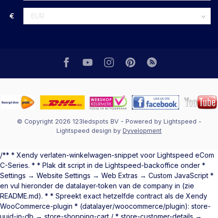
€
© Copyright 2026 123ledspots BV
- Powered by
Lightspeed
-
Lightspeed design
by
Dyvelopment
/** * Xendy verlaten-winkelwagen-snippet voor Lightspeed eCom
C-Series. * * Plak dit script in de Lightspeed-backoffice onder *
Settings → Website Settings → Web Extras → Custom JavaScript *
en vul hieronder de datalayer-token van de company in (zie
README.md). * * Spreekt exact hetzelfde contract als de Xendy
WooCommerce-plugin * (datalayer/woocommerce/plugin): store-
uuid-in-db → store-shopping-cart / * store-customer-details →