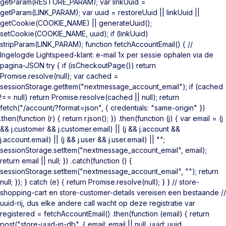
getParam(RESTORE_PARAM); var linkUuid =
getParam(LINK_PARAM); var uuid = restoreUuid || linkUuid ||
getCookie(COOKIE_NAME) || generateUuid();
setCookie(COOKIE_NAME, uuid); if (linkUuid)
stripParam(LINK_PARAM); function fetchAccountEmail() { //
Ingelogde Lightspeed-klant: e-mail 1x per sessie ophalen via de
pagina-JSON try { if (isCheckoutPage()) return
Promise.resolve(null); var cached =
sessionStorage.getItem("nextmessage_account_email"); if (cached
!== null) return Promise.resolve(cached || null); return
fetch("/account/?format=json", { credentials: "same-origin" })
.then(function (r) { return r.json(); }) .then(function (j) { var email = (j
&& j.customer && j.customer.email) || (j && j.account &&
j.account.email) || (j && j.user && j.user.email) || "";
sessionStorage.setItem("nextmessage_account_email", email);
return email || null; }) .catch(function () {
sessionStorage.setItem("nextmessage_account_email", ""); return
null; }); } catch (e) { return Promise.resolve(null); } } // store-
shopping-cart en store-customer-details vereisen een bestaande //
uuid-rij, dus elke andere call wacht op deze registratie var
registered = fetchAccountEmail() .then(function (email) { return
post("store-uuid-in-db", { email: email || null, uuid: uuid,