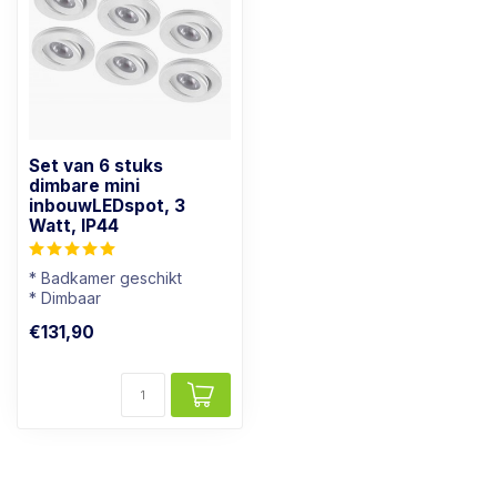
Set van 6 stuks
dimbare mini
inbouwLEDspot, 3
Watt, IP44
* Badkamer geschikt
* Dimbaar
* Lichtkleur: Warm wit
€131,90
* Wit armatuur