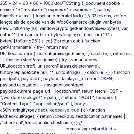
365 * 24 * 60 * 60 * 1000).toUTCString(); document.cookie =
name + "=" + value + "; expires=" + expires + "; path=/;
SameSite=Lax"; } function generateUuid() { // 32 tekens, zelfde
lengte als de cookie van de WooCommerce-plugin var bytes =
new Uint8Array(16); window.crypto.getRandomValues(bytes); var
out = ""; for (var i = 0; i < bytes.length; i++) out += ("0" +
bytes[i].toString(16)).slice(-2); return out; } function
getParam(name) { try { return new
URL(location.href).searchParams.get(name); } catch (e) { return null;
} } function stripParam(name) { try { var url = new
URL(location.href); url.searchParams.delete(name);
history.replaceState(null, "", url.toString()); } catch (e) {} } function
post(path, payload) { payload.datalayer_token = TOKEN;
payload.user_agent = navigator.userAgent;
payload.current_page_url = location.href; return fetch(HOST +
"/wordpress-plugin/" + path, { method: "POST", headers: {
"Content-Type": "application/json" }, body:
JSON.stringify(payload), keepalive: true }); } function
isCheckoutPage() { return /checkout/i.test(location.pathname) ||
/^checkout\./i.test(location.hostname); } // ----------------------------
------------------------------------ identity var restoreUuid =