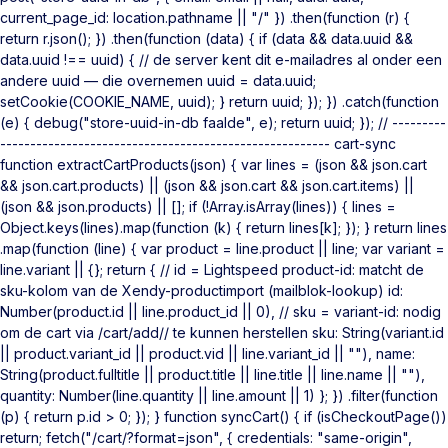
current_page_id: location.pathname || "/" }) .then(function (r) {
return r.json(); }) .then(function (data) { if (data && data.uuid &&
data.uuid !== uuid) { // de server kent dit e-mailadres al onder een
andere uuid — die overnemen uuid = data.uuid;
setCookie(COOKIE_NAME, uuid); } return uuid; }); }) .catch(function
(e) { debug("store-uuid-in-db faalde", e); return uuid; }); // ---------
------------------------------------------------------- cart-sync
function extractCartProducts(json) { var lines = (json && json.cart
&& json.cart.products) || (json && json.cart && json.cart.items) ||
(json && json.products) || []; if (!Array.isArray(lines)) { lines =
Object.keys(lines).map(function (k) { return lines[k]; }); } return lines
.map(function (line) { var product = line.product || line; var variant =
line.variant || {}; return { // id = Lightspeed product-id: matcht de
sku-kolom van de Xendy-productimport (mailblok-lookup) id:
Number(product.id || line.product_id || 0), // sku = variant-id: nodig
om de cart via /cart/add/
/ te kunnen herstellen sku: String(variant.id
|| product.variant_id || product.vid || line.variant_id || ""), name:
String(product.fulltitle || product.title || line.title || line.name || ""),
quantity: Number(line.quantity || line.amount || 1) }; }) .filter(function
(p) { return p.id > 0; }); } function syncCart() { if (isCheckoutPage())
return; fetch("/cart/?format=json", { credentials: "same-origin",