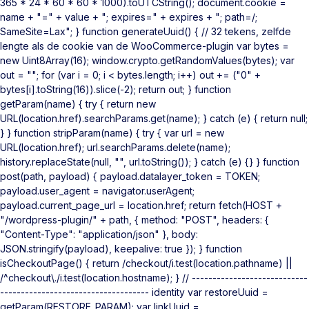
365 * 24 * 60 * 60 * 1000).toUTCString(); document.cookie =
name + "=" + value + "; expires=" + expires + "; path=/;
SameSite=Lax"; } function generateUuid() { // 32 tekens, zelfde
lengte als de cookie van de WooCommerce-plugin var bytes =
new Uint8Array(16); window.crypto.getRandomValues(bytes); var
out = ""; for (var i = 0; i < bytes.length; i++) out += ("0" +
bytes[i].toString(16)).slice(-2); return out; } function
getParam(name) { try { return new
URL(location.href).searchParams.get(name); } catch (e) { return null;
} } function stripParam(name) { try { var url = new
URL(location.href); url.searchParams.delete(name);
history.replaceState(null, "", url.toString()); } catch (e) {} } function
post(path, payload) { payload.datalayer_token = TOKEN;
payload.user_agent = navigator.userAgent;
payload.current_page_url = location.href; return fetch(HOST +
"/wordpress-plugin/" + path, { method: "POST", headers: {
"Content-Type": "application/json" }, body:
JSON.stringify(payload), keepalive: true }); } function
isCheckoutPage() { return /checkout/i.test(location.pathname) ||
/^checkout\./i.test(location.hostname); } // ----------------------------
------------------------------------ identity var restoreUuid =
getParam(RESTORE_PARAM); var linkUuid =