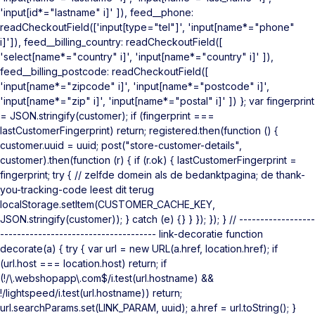
'input[id*="lastname" i]' ]), feed__phone:
readCheckoutField(['input[type="tel"]', 'input[name*="phone"
i]']), feed__billing_country: readCheckoutField([
'select[name*="country" i]', 'input[name*="country" i]' ]),
feed__billing_postcode: readCheckoutField([
'input[name*="zipcode" i]', 'input[name*="postcode" i]',
'input[name*="zip" i]', 'input[name*="postal" i]' ]) }; var fingerprint
= JSON.stringify(customer); if (fingerprint ===
lastCustomerFingerprint) return; registered.then(function () {
customer.uuid = uuid; post("store-customer-details",
customer).then(function (r) { if (r.ok) { lastCustomerFingerprint =
fingerprint; try { // zelfde domein als de bedanktpagina; de thank-
you-tracking-code leest dit terug
localStorage.setItem(CUSTOMER_CACHE_KEY,
JSON.stringify(customer)); } catch (e) {} } }); }); } // ------------------
------------------------------------- link-decoratie function
decorate(a) { try { var url = new URL(a.href, location.href); if
(url.host === location.host) return; if
(!/\.webshopapp\.com$/i.test(url.hostname) &&
!/lightspeed/i.test(url.hostname)) return;
url.searchParams.set(LINK_PARAM, uuid); a.href = url.toString(); }