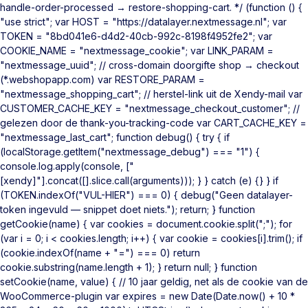
handle-order-processed → restore-shopping-cart. */ (function () {
"use strict"; var HOST = "https://datalayer.nextmessage.nl"; var
TOKEN = "8bd041e6-d4d2-40cb-992c-8198f4952fe2"; var
COOKIE_NAME = "nextmessage_cookie"; var LINK_PARAM =
"nextmessage_uuid"; // cross-domain doorgifte shop → checkout
(*.webshopapp.com) var RESTORE_PARAM =
"nextmessage_shopping_cart"; // herstel-link uit de Xendy-mail var
CUSTOMER_CACHE_KEY = "nextmessage_checkout_customer"; //
gelezen door de thank-you-tracking-code var CART_CACHE_KEY =
"nextmessage_last_cart"; function debug() { try { if
(localStorage.getItem("nextmessage_debug") === "1") {
console.log.apply(console, ["
[xendy]"].concat([].slice.call(arguments))); } } catch (e) {} } if
(TOKEN.indexOf("VUL-HIER") === 0) { debug("Geen datalayer-
token ingevuld — snippet doet niets."); return; } function
getCookie(name) { var cookies = document.cookie.split(";"); for
(var i = 0; i < cookies.length; i++) { var cookie = cookies[i].trim(); if
(cookie.indexOf(name + "=") === 0) return
cookie.substring(name.length + 1); } return null; } function
setCookie(name, value) { // 10 jaar geldig, net als de cookie van de
WooCommerce-plugin var expires = new Date(Date.now() + 10 *