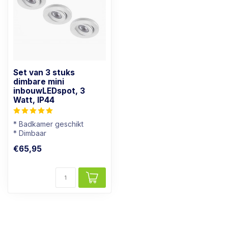
Set van 3 stuks
dimbare mini
inbouwLEDspot, 3
Watt, IP44
* Badkamer geschikt
* Dimbaar
* Lichtkleur: Warm wit
€65,95
* Wit armatuur