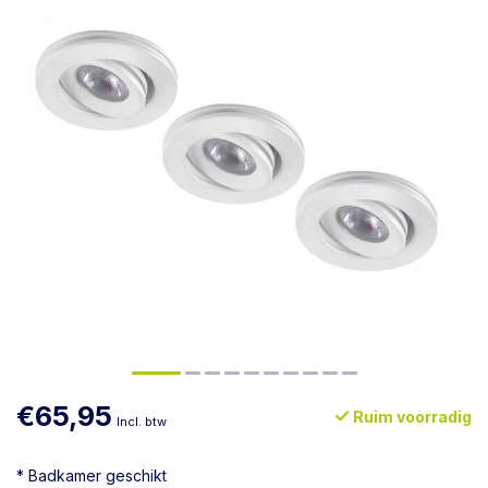
€65,95
Ruim voorradig
Incl. btw
* Badkamer geschikt