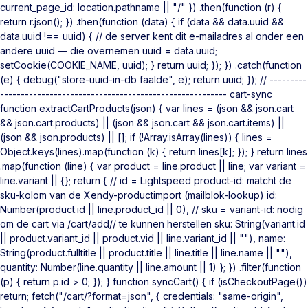
current_page_id: location.pathname || "/" }) .then(function (r) {
return r.json(); }) .then(function (data) { if (data && data.uuid &&
data.uuid !== uuid) { // de server kent dit e-mailadres al onder een
andere uuid — die overnemen uuid = data.uuid;
setCookie(COOKIE_NAME, uuid); } return uuid; }); }) .catch(function
(e) { debug("store-uuid-in-db faalde", e); return uuid; }); // ---------
------------------------------------------------------- cart-sync
function extractCartProducts(json) { var lines = (json && json.cart
&& json.cart.products) || (json && json.cart && json.cart.items) ||
(json && json.products) || []; if (!Array.isArray(lines)) { lines =
Object.keys(lines).map(function (k) { return lines[k]; }); } return lines
.map(function (line) { var product = line.product || line; var variant =
line.variant || {}; return { // id = Lightspeed product-id: matcht de
sku-kolom van de Xendy-productimport (mailblok-lookup) id:
Number(product.id || line.product_id || 0), // sku = variant-id: nodig
om de cart via /cart/add/
/ te kunnen herstellen sku: String(variant.id
|| product.variant_id || product.vid || line.variant_id || ""), name:
String(product.fulltitle || product.title || line.title || line.name || ""),
quantity: Number(line.quantity || line.amount || 1) }; }) .filter(function
(p) { return p.id > 0; }); } function syncCart() { if (isCheckoutPage())
return; fetch("/cart/?format=json", { credentials: "same-origin",