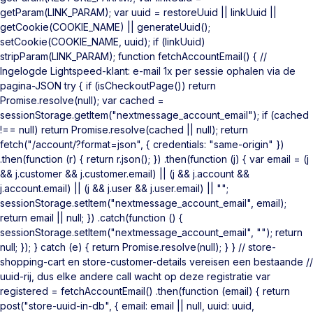
getParam(LINK_PARAM); var uuid = restoreUuid || linkUuid ||
getCookie(COOKIE_NAME) || generateUuid();
setCookie(COOKIE_NAME, uuid); if (linkUuid)
stripParam(LINK_PARAM); function fetchAccountEmail() { //
Ingelogde Lightspeed-klant: e-mail 1x per sessie ophalen via de
pagina-JSON try { if (isCheckoutPage()) return
Promise.resolve(null); var cached =
sessionStorage.getItem("nextmessage_account_email"); if (cached
!== null) return Promise.resolve(cached || null); return
fetch("/account/?format=json", { credentials: "same-origin" })
.then(function (r) { return r.json(); }) .then(function (j) { var email = (j
&& j.customer && j.customer.email) || (j && j.account &&
j.account.email) || (j && j.user && j.user.email) || "";
sessionStorage.setItem("nextmessage_account_email", email);
return email || null; }) .catch(function () {
sessionStorage.setItem("nextmessage_account_email", ""); return
null; }); } catch (e) { return Promise.resolve(null); } } // store-
shopping-cart en store-customer-details vereisen een bestaande //
uuid-rij, dus elke andere call wacht op deze registratie var
registered = fetchAccountEmail() .then(function (email) { return
post("store-uuid-in-db", { email: email || null, uuid: uuid,