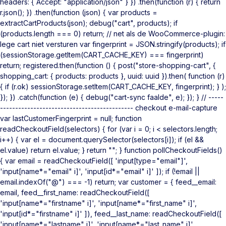
headers: { Accept: "application/json" } }) .then(function (r) { return
r.json(); }) .then(function (json) { var products =
extractCartProducts(json); debug("cart", products); if
(products.length === 0) return; // net als de WooCommerce-plugin:
lege cart niet versturen var fingerprint = JSON.stringify(products); if
(sessionStorage.getItem(CART_CACHE_KEY) === fingerprint)
return; registered.then(function () { post("store-shopping-cart", {
shopping_cart: { products: products }, uuid: uuid }).then( function (r)
{ if (r.ok) sessionStorage.setItem(CART_CACHE_KEY, fingerprint); } );
}); }) .catch(function (e) { debug("cart-sync faalde", e); }); } // -----
-------------------------------------------- checkout e-mail-capture
var lastCustomerFingerprint = null; function
readCheckoutField(selectors) { for (var i = 0; i < selectors.length;
i++) { var el = document.querySelector(selectors[i]); if (el &&
el.value) return el.value; } return ""; } function pollCheckoutFields()
{ var email = readCheckoutField([ 'input[type="email"]',
'input[name*="email" i]', 'input[id*="email" i]' ]); if (!email ||
email.indexOf("@") === -1) return; var customer = { feed__email:
email, feed__first_name: readCheckoutField([
'input[name*="firstname" i]', 'input[name*="first_name" i]',
'input[id*="firstname" i]' ]), feed__last_name: readCheckoutField([
'input[name*="lastname" i]', 'input[name*="last_name" i]',