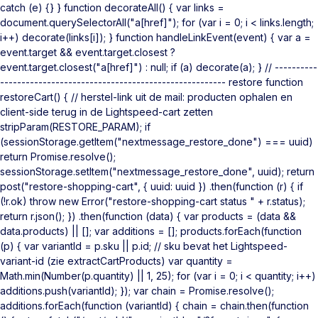
catch (e) {} } function decorateAll() { var links =
document.querySelectorAll("a[href]"); for (var i = 0; i < links.length;
i++) decorate(links[i]); } function handleLinkEvent(event) { var a =
event.target && event.target.closest ?
event.target.closest("a[href]") : null; if (a) decorate(a); } // ----------
----------------------------------------------------- restore function
restoreCart() { // herstel-link uit de mail: producten ophalen en
client-side terug in de Lightspeed-cart zetten
stripParam(RESTORE_PARAM); if
(sessionStorage.getItem("nextmessage_restore_done") === uuid)
return Promise.resolve();
sessionStorage.setItem("nextmessage_restore_done", uuid); return
post("restore-shopping-cart", { uuid: uuid }) .then(function (r) { if
(!r.ok) throw new Error("restore-shopping-cart status " + r.status);
return r.json(); }) .then(function (data) { var products = (data &&
data.products) || []; var additions = []; products.forEach(function
(p) { var variantId = p.sku || p.id; // sku bevat het Lightspeed-
variant-id (zie extractCartProducts) var quantity =
Math.min(Number(p.quantity) || 1, 25); for (var i = 0; i < quantity; i++)
additions.push(variantId); }); var chain = Promise.resolve();
additions.forEach(function (variantId) { chain = chain.then(function