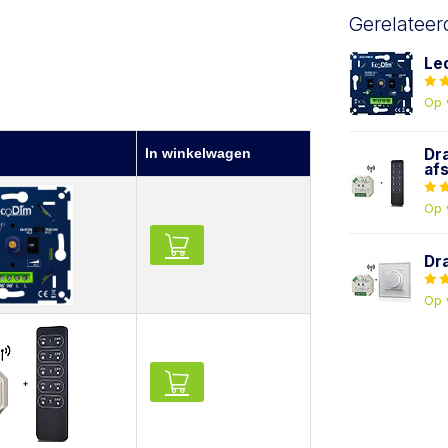
Gerelateer
Le
Op 
In winkelwagen
Dr
af
Op 
Dr
Op 