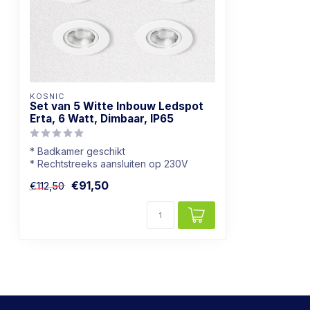
KOSNIC
Set van 5 Witte Inbouw Ledspot
Erta, 6 Watt, Dimbaar, IP65
* Badkamer geschikt
* Rechtstreeks aansluiten op 230V
* Goed dimbaar
€91,50
€112,50
* Warmwi...