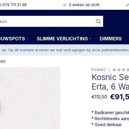
l 079 711 21 48
2 weken op zicht
OUWSPOTS
SLIMME VERLICHTING
DIMMERS
t op: Op dit moment ervaren we wat vertragingen bij onze pakketdiensten
P65
KOSNIC
Kosnic Se
Erta, 6 Wa
€91,
€112,50
* Badkamer geschi
* Rechtstreeks aan
* Goed dimbaar