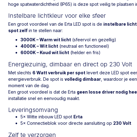
hoge spatwaterdichtheid (IP65) is deze spot veilig te plaatsen 
Instelbare lichtkleur voor elke sfeer
Een groot voordeel van de Erta LED spot is de
instelbare lich
spot zelf
in te stellen naar:
3000K – Warm wit licht
(sfeervol en gezellig)
4000K – Wit licht
(neutraal en functioneel)
6000K – Koud wit licht
(helder en fris)
Energiezuinig, dimbaar en direct op 230 Volt
Met slechts
6 Watt verbruik per spot
levert deze LED spot een
energieverbruik. De spot is
volledig dimbaar
, waardoor je eenv
moment van de dag.
Een groot voordeel is dat de Erta
geen losse driver nodig hee
installatie snel en eenvoudig maakt.
Leveringsomvang
5× Witte inbouw LED spot
Erta
5× Connectieblok voor directe aansluiting op
230 Volt
Zelf te verzorgen