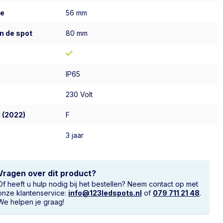
te
56 mm
n de spot
80 mm
IP65
230 Volt
 (2022)
F
3 jaar
Vragen over dit product?
Of heeft u hulp nodig bij het bestellen? Neem contact op met
onze klantenservice:
info@123ledspots.nl
of
079 711 21 48
.
We helpen je graag!