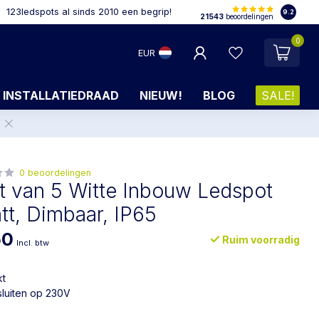
123ledspots al sinds 2010 een begrip!
9.2
21543
beoordelingen
0
EUR
INSTALLATIEDRAAD
NIEUW!
BLOG
SALE!
.
0 beoordelingen
t van 5 Witte Inbouw Ledspot
tt, Dimbaar, IP65
50
Ruim voorradig
Incl. btw
kt
sluiten op 230V