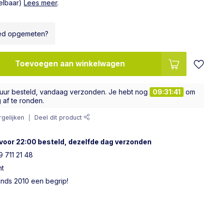
telbaar)
Lees meer
.
ed opgemeten?
Toevoegen aan winkelwagen
 uur besteld, vandaag verzonden. Je hebt nog
09:31:40
ling af te ronden.
gelijken
Deel dit product
voor 22:00 besteld, dezelfde dag verzonden
 711 21 48
ht
sinds 2010 een begrip!