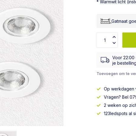
* Warmwit licht (ins
_Gatmaat go
Voor 22:00
om je bestel
Toevoegen om te ver
Op werkdagen
Vragen? Bel 079
2 weken op zic
123ledspots al 