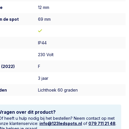
te
12 mm
n de spot
69 mm
IP44
230 Volt
 (2022)
F
3 jaar
den
Lichthoek 60 graden
Vragen over dit product?
Of heeft u hulp nodig bij het bestellen? Neem contact op met
onze klantenservice:
info@123ledspots.nl
of
079 711 21 48
.
We helpen je graag!