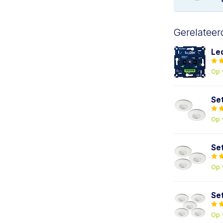
Gerelateer
Le
Op 
Se
Op 
Se
Op 
Se
Op 