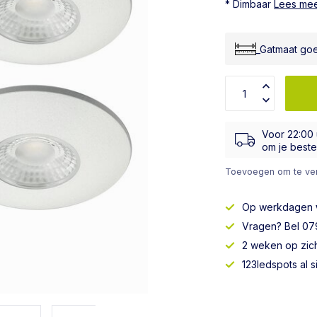
* Dimbaar
Lees me
_Gatmaat go
Voor 22:00
om je bestel
Toevoegen om te ver
Op werkdagen
Vragen? Bel 079
2 weken op zic
123ledspots al 