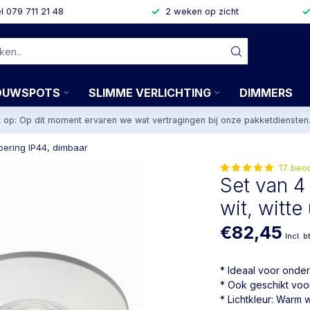
l 079 711 21 48
2 weken op zicht
OUWSPOTS
SLIMME VERLICHTING
DIMMERS
t op: Op dit moment ervaren we wat vertragingen bij onze pakketdiensten
oering IP44, dimbaar
17 beo
Set van 4
wit, witte
€82,45
Incl. b
* Ideaal voor onde
* Ook geschikt vo
* Lichtkleur: Warm w