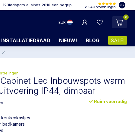
123ledspots al sinds 2010 een begrip!
9.2
21543
beoordelingen
0
EUR
INSTALLATIEDRAAD
NIEUW!
BLOG
SALE!
.
ordelingen
 Cabinet Led Inbouwspots warm
 uitvoering IP44, dimbaar
Ruim voorradig
tw
r keukenkastjes
or badkamers
it