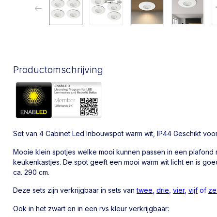
Productomschrijving
Set van 4 Cabinet Led Inbouwspot warm wit, IP44 Geschikt vo
Mooie klein spotjes welke mooi kunnen passen in een plafond
keukenkastjes. De spot geeft een mooi warm wit licht en is goe
ca. 290 cm.
Deze sets zijn verkrijgbaar in sets van
twee
,
drie
,
vier
,
vijf
of
ze
Ook in het zwart en in een rvs kleur verkrijgbaar: