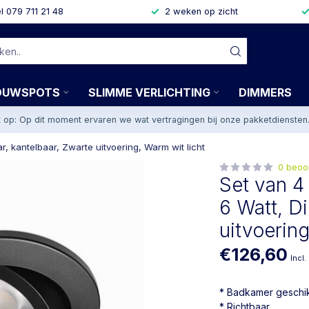
l 079 711 21 48
2 weken op zicht
OUWSPOTS
SLIMME VERLICHTING
DIMMERS
t op: Op dit moment ervaren we wat vertragingen bij onze pakketdiensten
 kantelbaar, Zwarte uitvoering, Warm wit licht
0 beoo
Set van 
6 Watt, D
uitvoering
€126,60
Incl.
* Badkamer geschik
* Richtbaar