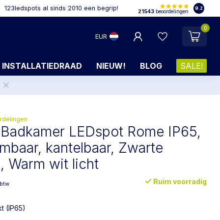
123ledspots al sinds 2010 een begrip!
9.2
21543
beoordelingen
0
EUR
INSTALLATIEDRAAD
NIEUW!
BLOG
SALE!
.
rdelingen
4 Badkamer LEDspot Rome IP65,
imbaar, kantelbaar, Zwarte
, Warm wit licht
Ruim voorradig
 btw
t (IP65)