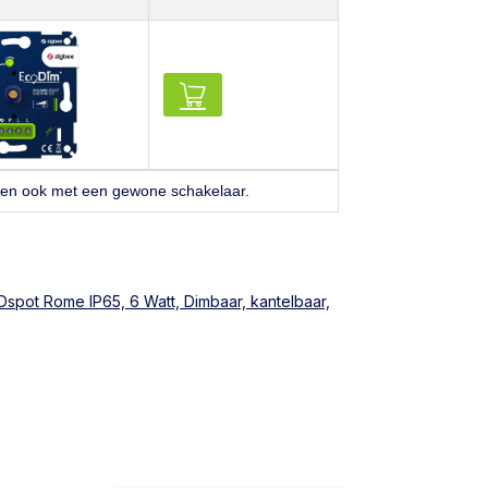
ken ook met een gewone schakelaar.
spot Rome IP65, 6 Watt, Dimbaar, kantelbaar,