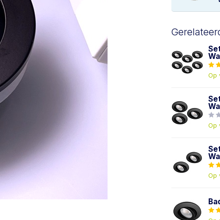
Gerelateer
Se
Wa
Op 
Se
Wa
Op 
Se
Wa
Op 
Ba