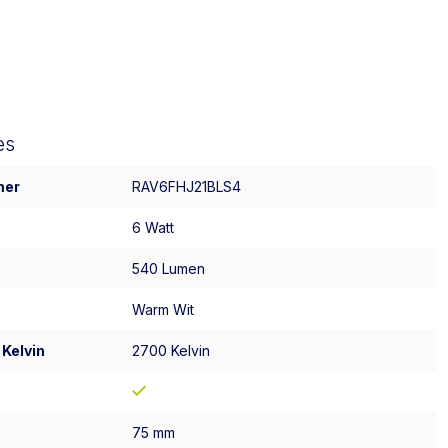
es
mer
RAV6FHJ21BLS4
6 Watt
540 Lumen
Warm Wit
 Kelvin
2700 Kelvin
75 mm