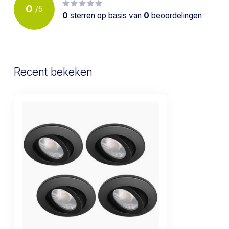
0
/
5
0
sterren op basis van
0
beoordelingen
Recent bekeken