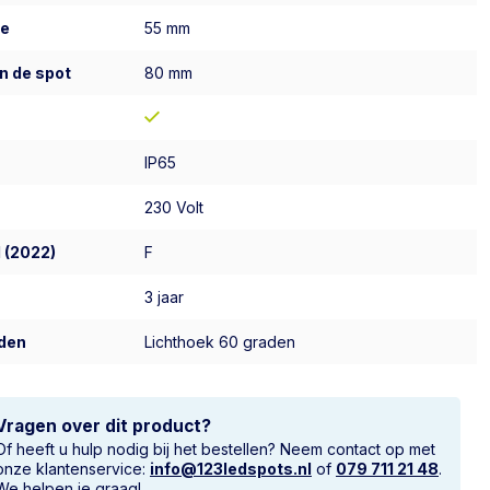
te
55 mm
n de spot
80 mm
IP65
230 Volt
 (2022)
F
3 jaar
den
Lichthoek 60 graden
Vragen over dit product?
Of heeft u hulp nodig bij het bestellen? Neem contact op met
onze klantenservice:
info@123ledspots.nl
of
079 711 21 48
.
We helpen je graag!