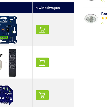
Op 
In winkelwagen
Ba
Op 