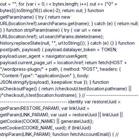
out = ""; for (var i = 0; i < bytes.length; i++) out += ("0" +
bytes[i].toString(16)).slice(-2); return out; } function
getParam(name) { try { return new
URL(location.href).searchParams.get(name); } catch (e) { return null;
} } function stripParam(name) { try { var url = new
URL(location.href); url.searchParams.delete(name);
history.replaceState(null, "", url.toString()); } catch (e) {} } function
post(path, payload) { payload.datalayer_token = TOKEN;
payload.user_agent = navigator.userAgent;
payload.current_page_url = location.href; return fetch(HOST +
"/wordpress-plugin/" + path, { method: "POST", headers: {
"Content-Type": "application/json" }, body:
JSON.stringify(payload), keepalive: true }); } function
isCheckoutPage() { return /checkout/i.test(location.pathname) ||
/^checkout\./i.test(location.hostname); } // ----------------------------
------------------------------------ identity var restoreUuid =
getParam(RESTORE_PARAM); var linkUuid =
getParam(LINK_PARAM); var uuid = restoreUuid || linkUuid ||
getCookie(COOKIE_NAME) || generateUuid();
setCookie(COOKIE_NAME, uuid); if (linkUuid)
stripParam(LINK_PARAM); function fetchAccountEmail() { //