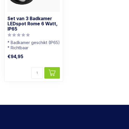
Set van 3 Badkamer
LEDspot Rome 6 Watt,
IP65
* Badkamer geschikt (IP65)
* Richtbaar
* Dimbaar
€94,95
* Zwart armatuur