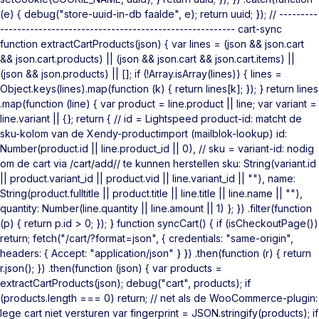
(e) { debug("store-uuid-in-db faalde", e); return uuid; }); // ---------
------------------------------------------------------- cart-sync
function extractCartProducts(json) { var lines = (json && json.cart
&& json.cart.products) || (json && json.cart && json.cart.items) ||
(json && json.products) || []; if (!Array.isArray(lines)) { lines =
Object.keys(lines).map(function (k) { return lines[k]; }); } return lines
.map(function (line) { var product = line.product || line; var variant =
line.variant || {}; return { // id = Lightspeed product-id: matcht de
sku-kolom van de Xendy-productimport (mailblok-lookup) id:
Number(product.id || line.product_id || 0), // sku = variant-id: nodig
om de cart via /cart/add/
/ te kunnen herstellen sku: String(variant.id
|| product.variant_id || product.vid || line.variant_id || ""), name:
String(product.fulltitle || product.title || line.title || line.name || ""),
quantity: Number(line.quantity || line.amount || 1) }; }) .filter(function
(p) { return p.id > 0; }); } function syncCart() { if (isCheckoutPage())
return; fetch("/cart/?format=json", { credentials: "same-origin",
headers: { Accept: "application/json" } }) .then(function (r) { return
r.json(); }) .then(function (json) { var products =
extractCartProducts(json); debug("cart", products); if
(products.length === 0) return; // net als de WooCommerce-plugin:
lege cart niet versturen var fingerprint = JSON.stringify(products); if