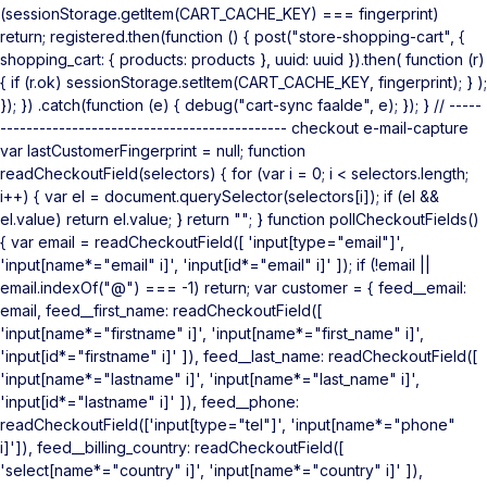
(sessionStorage.getItem(CART_CACHE_KEY) === fingerprint)
return; registered.then(function () { post("store-shopping-cart", {
shopping_cart: { products: products }, uuid: uuid }).then( function (r)
{ if (r.ok) sessionStorage.setItem(CART_CACHE_KEY, fingerprint); } );
}); }) .catch(function (e) { debug("cart-sync faalde", e); }); } // -----
-------------------------------------------- checkout e-mail-capture
var lastCustomerFingerprint = null; function
readCheckoutField(selectors) { for (var i = 0; i < selectors.length;
i++) { var el = document.querySelector(selectors[i]); if (el &&
el.value) return el.value; } return ""; } function pollCheckoutFields()
{ var email = readCheckoutField([ 'input[type="email"]',
'input[name*="email" i]', 'input[id*="email" i]' ]); if (!email ||
email.indexOf("@") === -1) return; var customer = { feed__email:
email, feed__first_name: readCheckoutField([
'input[name*="firstname" i]', 'input[name*="first_name" i]',
'input[id*="firstname" i]' ]), feed__last_name: readCheckoutField([
'input[name*="lastname" i]', 'input[name*="last_name" i]',
'input[id*="lastname" i]' ]), feed__phone:
readCheckoutField(['input[type="tel"]', 'input[name*="phone"
i]']), feed__billing_country: readCheckoutField([
'select[name*="country" i]', 'input[name*="country" i]' ]),