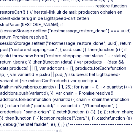
----------------------------------------------------- restore function
restoreCart() { // herstel-link uit de mail: producten ophalen en
client-side terug in de Lightspeed-cart zetten
stripParam(RESTORE_PARAM); if
(sessionStorage.getItem("nextmessage_restore_done") === uuid)
return Promise.resolve();
sessionStorage.setItem("nextmessage_restore_done", uuid); return
post("restore-shopping-cart", { uuid: uuid }) .then(function (r) { if
(!r.ok) throw new Error("restore-shopping-cart status " + r.status);
return r.json(); }) .then(function (data) { var products = (data &&
data.products) || []; var additions = []; products.forEach(function
(p) { var variantId = p.sku || p.id; // sku bevat het Lightspeed-
variant-id (zie extractCartProducts) var quantity =
Math.min(Number(p.quantity) || 1, 25); for (var i = 0; i < quantity; i++)
additions.push(variantId); }); var chain = Promise.resolve();
additions.forEach(function (variantId) { chain = chain.then(function
() { return fetch("/cart/add/" + variantId + "/?format=json", {
credentials: "same-origin" }).catch(function () {}); }); }); return chain;
}) .then(function () { location.replace("/cart/"); }) .catch(function (e)
{ debug("herstel faalde", e); }); } // -----------------------------------
------------------------------- init