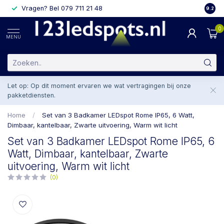
Vragen? Bel 079 711 21 48
2 weke
9.2
0
MENU
Let op: Op dit moment ervaren we wat vertragingen bij onze
pakketdiensten.
Home
/
Set van 3 Badkamer LEDspot Rome IP65, 6 Watt,
Dimbaar, kantelbaar, Zwarte uitvoering, Warm wit licht
Set van 3 Badkamer LEDspot Rome IP65, 6
Watt, Dimbaar, kantelbaar, Zwarte
uitvoering, Warm wit licht
(0)