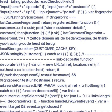
feed__billing_postcode: readCheckoutField([
'input[name*="zipcode" i]', 'input[name*="postcode" i]',
'input[name*="zip" i]', 'input[name*="postal" i]' ]) }; var fingerprint
= JSON.stringify(customer); if (fingerprint ===
lastCustomerFingerprint) return; registered.then(function () {
customer.uuid = uuid; post("store-customer-details",
customer).then(function (r) { if (r.ok) { lastCustomerFingerprint =
fingerprint; try { // zelfde domein als de bedanktpagina; de thank-
you-tracking-code leest dit terug
localStorage.setItem(CUSTOMER_CACHE_KEY,
JSON.stringify(customer)); } catch (e) {} } }); }); } // ------------------
------------------------------------- link-decoratie function
decorate(a) { try { var url = new URL(a.href, location.href); if
(url.host === location.host) return; if
(!/\.webshopapp\.com$/i.test(url.hostname) &&
!/lightspeed/i.test(url.hostname)) return;
url.searchParams.set(LINK_PARAM, uuid); a.href = url.toString(); }
catch (e) {} } function decorateAll() { var links =
document.querySelectorAll("a[href]"); for (var i = 0; i < links.length;
i++) decorate(links[i]); } function handleLinkEvent(event) { var a =
event.target && event.target.closest ?
event.target.closest("a[href]") : null; if (a) decorate(a); } // ----------