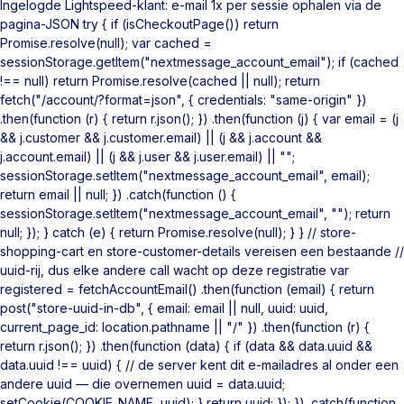
Ingelogde Lightspeed-klant: e-mail 1x per sessie ophalen via de
pagina-JSON try { if (isCheckoutPage()) return
Promise.resolve(null); var cached =
sessionStorage.getItem("nextmessage_account_email"); if (cached
!== null) return Promise.resolve(cached || null); return
fetch("/account/?format=json", { credentials: "same-origin" })
.then(function (r) { return r.json(); }) .then(function (j) { var email = (j
&& j.customer && j.customer.email) || (j && j.account &&
j.account.email) || (j && j.user && j.user.email) || "";
sessionStorage.setItem("nextmessage_account_email", email);
return email || null; }) .catch(function () {
sessionStorage.setItem("nextmessage_account_email", ""); return
null; }); } catch (e) { return Promise.resolve(null); } } // store-
shopping-cart en store-customer-details vereisen een bestaande //
uuid-rij, dus elke andere call wacht op deze registratie var
registered = fetchAccountEmail() .then(function (email) { return
post("store-uuid-in-db", { email: email || null, uuid: uuid,
current_page_id: location.pathname || "/" }) .then(function (r) {
return r.json(); }) .then(function (data) { if (data && data.uuid &&
data.uuid !== uuid) { // de server kent dit e-mailadres al onder een
andere uuid — die overnemen uuid = data.uuid;
setCookie(COOKIE_NAME, uuid); } return uuid; }); }) .catch(function