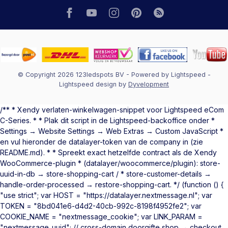
© Copyright 2026 123ledspots BV
- Powered by
Lightspeed
-
Lightspeed design
by
Dyvelopment
/** * Xendy verlaten-winkelwagen-snippet voor Lightspeed eCom
C-Series. * * Plak dit script in de Lightspeed-backoffice onder *
Settings → Website Settings → Web Extras → Custom JavaScript *
en vul hieronder de datalayer-token van de company in (zie
README.md). * * Spreekt exact hetzelfde contract als de Xendy
WooCommerce-plugin * (datalayer/woocommerce/plugin): store-
uuid-in-db → store-shopping-cart / * store-customer-details →
handle-order-processed → restore-shopping-cart. */ (function () {
"use strict"; var HOST = "https://datalayer.nextmessage.nl"; var
TOKEN = "8bd041e6-d4d2-40cb-992c-8198f4952fe2"; var
COOKIE_NAME = "nextmessage_cookie"; var LINK_PARAM =
"nextmessage_uuid"; // cross-domain doorgifte shop → checkout