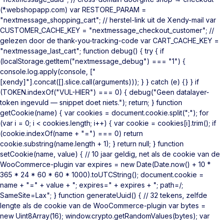
(*.webshopapp.com) var RESTORE_PARAM =
"nextmessage_shopping_cart"; // herstel-link uit de Xendy-mail var
CUSTOMER_CACHE_KEY = "nextmessage_checkout_customer"; //
gelezen door de thank-you-tracking-code var CART_CACHE_KEY =
"nextmessage_last_cart"; function debug() { try { if
(localStorage.getItem("nextmessage_debug") === "1") {
console.log.apply(console, ["
[xendy]"].concat([].slice.call(arguments))); } } catch (e) {} } if
(TOKEN.indexOf("VUL-HIER") === 0) { debug("Geen datalayer-
token ingevuld — snippet doet niets."); return; } function
getCookie(name) { var cookies = document.cookie.split(";"); for
(var i = 0; i < cookies.length; i++) { var cookie = cookies[i].trim(); if
(cookie.indexOf(name + "=") === 0) return
cookie.substring(name.length + 1); } return null; } function
setCookie(name, value) { // 10 jaar geldig, net als de cookie van de
WooCommerce-plugin var expires = new Date(Date.now() + 10 *
365 * 24 * 60 * 60 * 1000).toUTCString(); document.cookie =
name + "=" + value + "; expires=" + expires + "; path=/;
SameSite=Lax"; } function generateUuid() { // 32 tekens, zelfde
lengte als de cookie van de WooCommerce-plugin var bytes =
new Uint8Array(16); window.crypto.getRandomValues(bytes); var