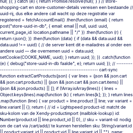
null; }); } catch (e) { return Promise.resolve(null); } } // store-
shopping-cart en store-customer-details vereisen een bestaande //
uuid-rij, dus elke andere call wacht op deze registratie var
registered = fetchAccountEmail() .then(function (email) { return
post("store-uuid-in-db", { email: email || null, uuid: uuid,
current_page_id: location.pathname || "/" }) .then(function (r) {
return r.json(); }) .then(function (data) { if (data && data.uuid &&
data.uuid !== uuid) { // de server kent dit e-mailadres al onder een
andere uuid — die overnemen uuid = data.uuid;
setCookie(COOKIE_NAME, uuid); } return uuid; }); }) .catch(function
(e) { debug("store-uuid-in-db faalde", e); return uuid; }); // ---------
------------------------------------------------------- cart-sync
function extractCartProducts(json) { var lines = (json && json.cart
&& json.cart.products) || (json && json.cart && json.cart.items) ||
(json && json.products) || []; if (!Array.isArray(lines)) { lines =
Object.keys(lines).map(function (k) { return lines[k]; }); } return lines
.map(function (line) { var product = line.product || line; var variant =
line.variant || {}; return { // id = Lightspeed product-id: matcht de
sku-kolom van de Xendy-productimport (mailblok-lookup) id:
Number(product.id || line.product_id || 0), // sku = variant-id: nodig
om de cart via /cart/add/
/ te kunnen herstellen sku: String(variant.id
|| product.variant_id || product.vid || line.variant_id || ""), name: