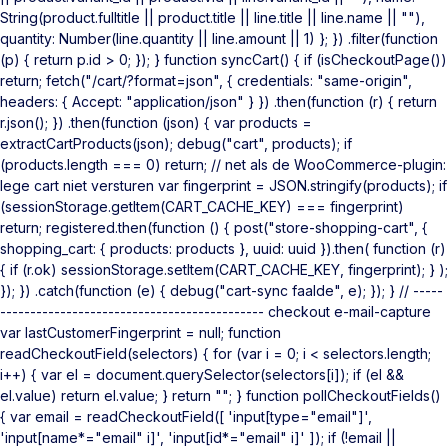
String(product.fulltitle || product.title || line.title || line.name || ""),
quantity: Number(line.quantity || line.amount || 1) }; }) .filter(function
(p) { return p.id > 0; }); } function syncCart() { if (isCheckoutPage())
return; fetch("/cart/?format=json", { credentials: "same-origin",
headers: { Accept: "application/json" } }) .then(function (r) { return
r.json(); }) .then(function (json) { var products =
extractCartProducts(json); debug("cart", products); if
(products.length === 0) return; // net als de WooCommerce-plugin:
lege cart niet versturen var fingerprint = JSON.stringify(products); if
(sessionStorage.getItem(CART_CACHE_KEY) === fingerprint)
return; registered.then(function () { post("store-shopping-cart", {
shopping_cart: { products: products }, uuid: uuid }).then( function (r)
{ if (r.ok) sessionStorage.setItem(CART_CACHE_KEY, fingerprint); } );
}); }) .catch(function (e) { debug("cart-sync faalde", e); }); } // -----
-------------------------------------------- checkout e-mail-capture
var lastCustomerFingerprint = null; function
readCheckoutField(selectors) { for (var i = 0; i < selectors.length;
i++) { var el = document.querySelector(selectors[i]); if (el &&
el.value) return el.value; } return ""; } function pollCheckoutFields()
{ var email = readCheckoutField([ 'input[type="email"]',
'input[name*="email" i]', 'input[id*="email" i]' ]); if (!email ||