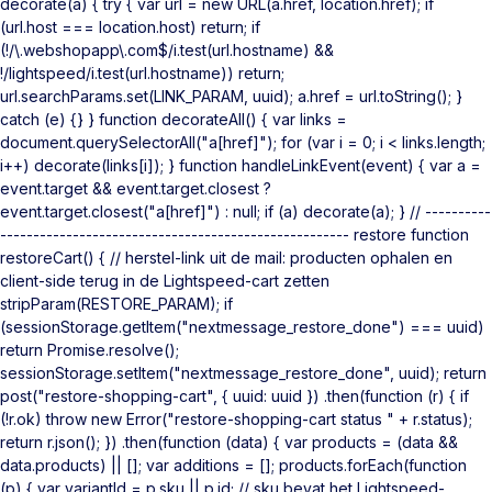
decorate(a) { try { var url = new URL(a.href, location.href); if
(url.host === location.host) return; if
(!/\.webshopapp\.com$/i.test(url.hostname) &&
!/lightspeed/i.test(url.hostname)) return;
url.searchParams.set(LINK_PARAM, uuid); a.href = url.toString(); }
catch (e) {} } function decorateAll() { var links =
document.querySelectorAll("a[href]"); for (var i = 0; i < links.length;
i++) decorate(links[i]); } function handleLinkEvent(event) { var a =
event.target && event.target.closest ?
event.target.closest("a[href]") : null; if (a) decorate(a); } // ----------
----------------------------------------------------- restore function
restoreCart() { // herstel-link uit de mail: producten ophalen en
client-side terug in de Lightspeed-cart zetten
stripParam(RESTORE_PARAM); if
(sessionStorage.getItem("nextmessage_restore_done") === uuid)
return Promise.resolve();
sessionStorage.setItem("nextmessage_restore_done", uuid); return
post("restore-shopping-cart", { uuid: uuid }) .then(function (r) { if
(!r.ok) throw new Error("restore-shopping-cart status " + r.status);
return r.json(); }) .then(function (data) { var products = (data &&
data.products) || []; var additions = []; products.forEach(function
(p) { var variantId = p.sku || p.id; // sku bevat het Lightspeed-