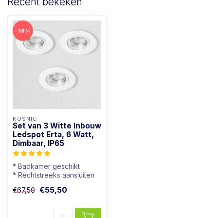
Recent bekeken
-18%
KOSNIC
Set van 3 Witte Inbouw
Ledspot Erta, 6 Watt,
Dimbaar, IP65
* Badkamer geschikt
* Rechtstreeks aansluiten
op 230V
€55,50
€67,50
* Goed dimbaar
* Warmwi...