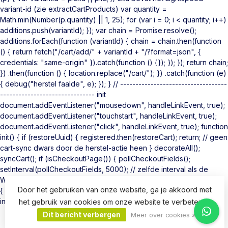
variant-id (zie extractCartProducts) var quantity =
Math.min(Number(p.quantity) || 1, 25); for (var i = 0; i < quantity; i++)
additions.push(variantId); }); var chain = Promise.resolve();
additions.forEach(function (variantId) { chain = chain.then(function
() { return fetch("/cart/add/" + variantId + "/?format=json", {
credentials: "same-origin" }).catch(function () {}); }); }); return chain;
}) .then(function () { location.replace("/cart/"); }) .catch(function (e)
{ debug("herstel faalde", e); }); } // -----------------------------------
------------------------------- init
document.addEventListener("mousedown", handleLinkEvent, true);
document.addEventListener("touchstart", handleLinkEvent, true);
document.addEventListener("click", handleLinkEvent, true); function
init() { if (restoreUuid) { registered.then(restoreCart); return; // geen
cart-sync dwars door de herstel-actie heen } decorateAll();
syncCart(); if (isCheckoutPage()) { pollCheckoutFields();
setInterval(pollCheckoutFields, 5000); // zelfde interval als de
WooCommerce-plugin } } if (document.readyState === "loading")
Door het gebruiken van onze website, ga je akkoord met
{ document.addEventListener("DOMContentLoaded", init); } else {
init(); } })();
het gebruik van cookies om onze website te verbeteren.
Dit bericht verbergen
Meer over cookies »