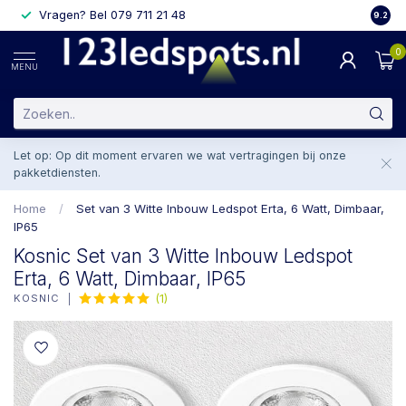
Vragen? Bel 079 711 21 48
2 weke
9.2
0
MENU
Let op: Op dit moment ervaren we wat vertragingen bij onze
pakketdiensten.
Home
/
Set van 3 Witte Inbouw Ledspot Erta, 6 Watt, Dimbaar,
IP65
Kosnic Set van 3 Witte Inbouw Ledspot
Erta, 6 Watt, Dimbaar, IP65
KOSNIC
(1)