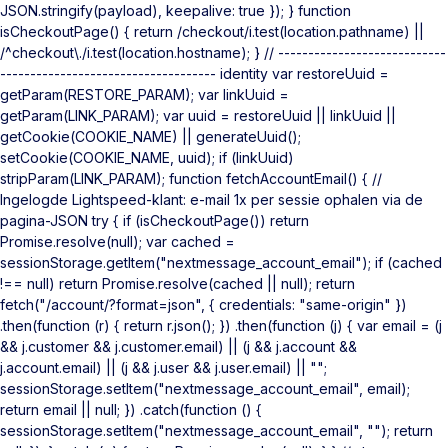
JSON.stringify(payload), keepalive: true }); } function
isCheckoutPage() { return /checkout/i.test(location.pathname) ||
/^checkout\./i.test(location.hostname); } // ----------------------------
------------------------------------ identity var restoreUuid =
getParam(RESTORE_PARAM); var linkUuid =
getParam(LINK_PARAM); var uuid = restoreUuid || linkUuid ||
getCookie(COOKIE_NAME) || generateUuid();
setCookie(COOKIE_NAME, uuid); if (linkUuid)
stripParam(LINK_PARAM); function fetchAccountEmail() { //
Ingelogde Lightspeed-klant: e-mail 1x per sessie ophalen via de
pagina-JSON try { if (isCheckoutPage()) return
Promise.resolve(null); var cached =
sessionStorage.getItem("nextmessage_account_email"); if (cached
!== null) return Promise.resolve(cached || null); return
fetch("/account/?format=json", { credentials: "same-origin" })
.then(function (r) { return r.json(); }) .then(function (j) { var email = (j
&& j.customer && j.customer.email) || (j && j.account &&
j.account.email) || (j && j.user && j.user.email) || "";
sessionStorage.setItem("nextmessage_account_email", email);
return email || null; }) .catch(function () {
sessionStorage.setItem("nextmessage_account_email", ""); return