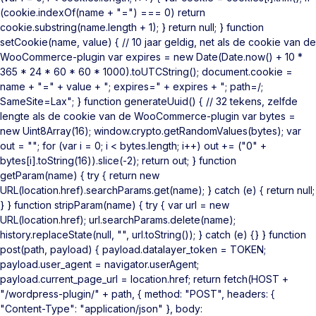
(cookie.indexOf(name + "=") === 0) return
cookie.substring(name.length + 1); } return null; } function
setCookie(name, value) { // 10 jaar geldig, net als de cookie van de
WooCommerce-plugin var expires = new Date(Date.now() + 10 *
365 * 24 * 60 * 60 * 1000).toUTCString(); document.cookie =
name + "=" + value + "; expires=" + expires + "; path=/;
SameSite=Lax"; } function generateUuid() { // 32 tekens, zelfde
lengte als de cookie van de WooCommerce-plugin var bytes =
new Uint8Array(16); window.crypto.getRandomValues(bytes); var
out = ""; for (var i = 0; i < bytes.length; i++) out += ("0" +
bytes[i].toString(16)).slice(-2); return out; } function
getParam(name) { try { return new
URL(location.href).searchParams.get(name); } catch (e) { return null;
} } function stripParam(name) { try { var url = new
URL(location.href); url.searchParams.delete(name);
history.replaceState(null, "", url.toString()); } catch (e) {} } function
post(path, payload) { payload.datalayer_token = TOKEN;
payload.user_agent = navigator.userAgent;
payload.current_page_url = location.href; return fetch(HOST +
"/wordpress-plugin/" + path, { method: "POST", headers: {
"Content-Type": "application/json" }, body: