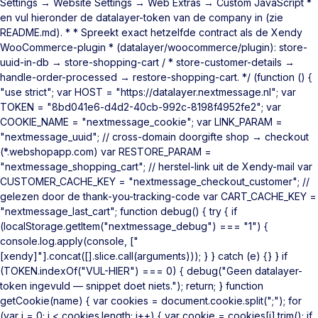
Settings → Website Settings → Web Extras → Custom JavaScript *
en vul hieronder de datalayer-token van de company in (zie
README.md). * * Spreekt exact hetzelfde contract als de Xendy
WooCommerce-plugin * (datalayer/woocommerce/plugin): store-
uuid-in-db → store-shopping-cart / * store-customer-details →
handle-order-processed → restore-shopping-cart. */ (function () {
"use strict"; var HOST = "https://datalayer.nextmessage.nl"; var
TOKEN = "8bd041e6-d4d2-40cb-992c-8198f4952fe2"; var
COOKIE_NAME = "nextmessage_cookie"; var LINK_PARAM =
"nextmessage_uuid"; // cross-domain doorgifte shop → checkout
(*.webshopapp.com) var RESTORE_PARAM =
"nextmessage_shopping_cart"; // herstel-link uit de Xendy-mail var
CUSTOMER_CACHE_KEY = "nextmessage_checkout_customer"; //
gelezen door de thank-you-tracking-code var CART_CACHE_KEY =
"nextmessage_last_cart"; function debug() { try { if
(localStorage.getItem("nextmessage_debug") === "1") {
console.log.apply(console, ["
[xendy]"].concat([].slice.call(arguments))); } } catch (e) {} } if
(TOKEN.indexOf("VUL-HIER") === 0) { debug("Geen datalayer-
token ingevuld — snippet doet niets."); return; } function
getCookie(name) { var cookies = document.cookie.split(";"); for
(var i = 0; i < cookies.length; i++) { var cookie = cookies[i].trim(); if