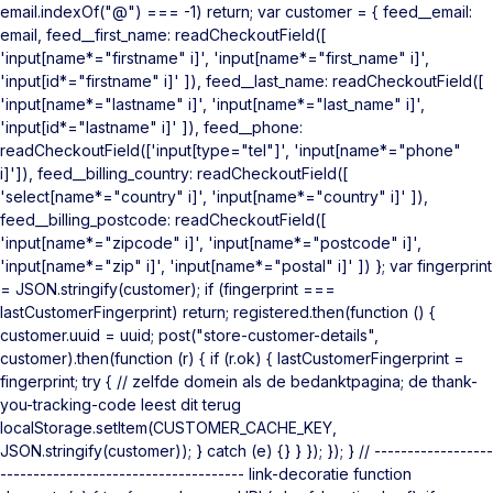
email.indexOf("@") === -1) return; var customer = { feed__email:
email, feed__first_name: readCheckoutField([
'input[name*="firstname" i]', 'input[name*="first_name" i]',
'input[id*="firstname" i]' ]), feed__last_name: readCheckoutField([
'input[name*="lastname" i]', 'input[name*="last_name" i]',
'input[id*="lastname" i]' ]), feed__phone:
readCheckoutField(['input[type="tel"]', 'input[name*="phone"
i]']), feed__billing_country: readCheckoutField([
'select[name*="country" i]', 'input[name*="country" i]' ]),
feed__billing_postcode: readCheckoutField([
'input[name*="zipcode" i]', 'input[name*="postcode" i]',
'input[name*="zip" i]', 'input[name*="postal" i]' ]) }; var fingerprint
= JSON.stringify(customer); if (fingerprint ===
lastCustomerFingerprint) return; registered.then(function () {
customer.uuid = uuid; post("store-customer-details",
customer).then(function (r) { if (r.ok) { lastCustomerFingerprint =
fingerprint; try { // zelfde domein als de bedanktpagina; de thank-
you-tracking-code leest dit terug
localStorage.setItem(CUSTOMER_CACHE_KEY,
JSON.stringify(customer)); } catch (e) {} } }); }); } // ------------------
------------------------------------- link-decoratie function