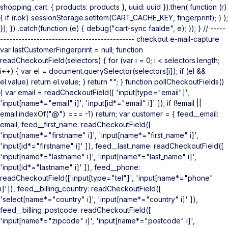
shopping_cart: { products: products }, uuid: uuid }).then( function (r)
{ if (r.ok) sessionStorage.setItem(CART_CACHE_KEY, fingerprint); } );
}); }) .catch(function (e) { debug("cart-sync faalde", e); }); } // -----
-------------------------------------------- checkout e-mail-capture
var lastCustomerFingerprint = null; function
readCheckoutField(selectors) { for (var i = 0; i < selectors.length;
i++) { var el = document.querySelector(selectors[i]); if (el &&
el.value) return el.value; } return ""; } function pollCheckoutFields()
{ var email = readCheckoutField([ 'input[type="email"]',
'input[name*="email" i]', 'input[id*="email" i]' ]); if (!email ||
email.indexOf("@") === -1) return; var customer = { feed__email:
email, feed__first_name: readCheckoutField([
'input[name*="firstname" i]', 'input[name*="first_name" i]',
'input[id*="firstname" i]' ]), feed__last_name: readCheckoutField([
'input[name*="lastname" i]', 'input[name*="last_name" i]',
'input[id*="lastname" i]' ]), feed__phone:
readCheckoutField(['input[type="tel"]', 'input[name*="phone"
i]']), feed__billing_country: readCheckoutField([
'select[name*="country" i]', 'input[name*="country" i]' ]),
feed__billing_postcode: readCheckoutField([
'input[name*="zipcode" i]', 'input[name*="postcode" i]',