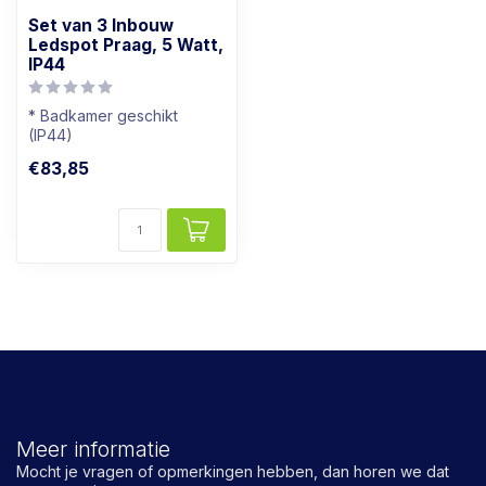
Set van 3 Inbouw
Ledspot Praag, 5 Watt,
IP44
* Badkamer geschikt
(IP44)
* Dimbaar
€83,85
* Ingebouwde driver
* Rechstreeks op 230...
Meer informatie
Mocht je vragen of opmerkingen hebben, dan horen we dat