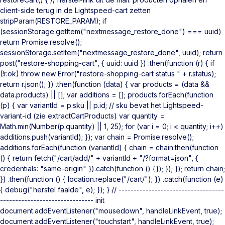
client-side terug in de Lightspeed-cart zetten
stripParam(RESTORE_PARAM); if
(sessionStorage.getItem("nextmessage_restore_done") === uuid)
return Promise.resolve();
sessionStorage.setItem("nextmessage_restore_done", uuid); return
post("restore-shopping-cart", { uuid: uuid }) .then(function (r) { if
(!r.ok) throw new Error("restore-shopping-cart status " + r.status);
return r.json(); }) .then(function (data) { var products = (data &&
data.products) || []; var additions = []; products.forEach(function
(p) { var variantId = p.sku || p.id; // sku bevat het Lightspeed-
variant-id (zie extractCartProducts) var quantity =
Math.min(Number(p.quantity) || 1, 25); for (var i = 0; i < quantity; i++)
additions.push(variantId); }); var chain = Promise.resolve();
additions.forEach(function (variantId) { chain = chain.then(function
() { return fetch("/cart/add/" + variantId + "/?format=json", {
credentials: "same-origin" }).catch(function () {}); }); }); return chain;
}) .then(function () { location.replace("/cart/"); }) .catch(function (e)
{ debug("herstel faalde", e); }); } // -----------------------------------
------------------------------- init
document.addEventListener("mousedown", handleLinkEvent, true);
document.addEventListener("touchstart", handleLinkEvent, true);