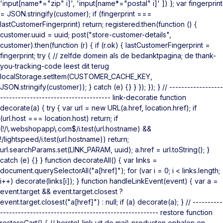
'input[name*="zip" i]', 'input[name*="postal" i]' ]) }; var fingerprint
= JSON.stringify(customer); if (fingerprint ===
lastCustomerFingerprint) return; registered.then(function () {
customer.uuid = uuid; post("store-customer-details",
customer).then(function (r) { if (r.ok) { lastCustomerFingerprint =
fingerprint; try { // zelfde domein als de bedanktpagina; de thank-
you-tracking-code leest dit terug
localStorage.setItem(CUSTOMER_CACHE_KEY,
JSON.stringify(customer)); } catch (e) {} } }); }); } // ------------------
------------------------------------- link-decoratie function
decorate(a) { try { var url = new URL(a.href, location.href); if
(url.host === location.host) return; if
(!/\.webshopapp\.com$/i.test(url.hostname) &&
!/lightspeed/i.test(url.hostname)) return;
url.searchParams.set(LINK_PARAM, uuid); a.href = url.toString(); }
catch (e) {} } function decorateAll() { var links =
document.querySelectorAll("a[href]"); for (var i = 0; i < links.length;
i++) decorate(links[i]); } function handleLinkEvent(event) { var a =
event.target && event.target.closest ?
event.target.closest("a[href]") : null; if (a) decorate(a); } // ----------
----------------------------------------------------- restore function
restoreCart() { // herstel-link uit de mail: producten ophalen en