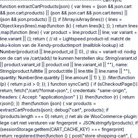
function extractCartProducts(json) { var lines = (json && json.cart
&& json.cart.products) || (json && json.cart && json.cart.items) ||
(json && json.products) || []; if (!Array.isArray(lines)) { lines =
Object.keys(lines).map(function (k) { return lines[k]; }); } return lines
.map(function (line) { var product = line.product || line; var variant =
line.variant || {}; return { // id = Lightspeed product-id: matcht de
sku-kolom van de Xendy-productimport (mailblok-lookup) id:
Number(product.id || line.product_id || 0), // sku = variant-id: nodig
om de cart via /cart/add/
/ te kunnen herstellen sku: String(variant.id
|| product.variant_id || product.vid || line.variant_id || ""), name:
String(product.fulltitle || product.title || line.title || line.name || ""),
quantity: Number(line.quantity || line.amount || 1) }; }) .filter(function
(p) { return p.id > 0; }); } function syncCart() { if (isCheckoutPage())
return; fetch("/cart/?format=json", { credentials: "same-origin",
headers: { Accept: "application/json" } }) .then(function (r) { return
r.json(); }) .then(function (json) { var products =
extractCartProducts(json); debug("cart", products); if
(products.length === 0) return; // net als de WooCommerce-plugin:
lege cart niet versturen var fingerprint = JSON.stringify(products); if
(sessionStorage.getItem(CART_CACHE_KEY) === fingerprint)
return; registered.then(function () { post("store-shopping-cart", {