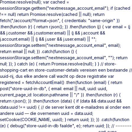
Promise.resolve(null); var cached =
sessionStorage.getItem("nextmessage_account_email"); if (cached
!== null) return Promise.resolve(cached || null); return
fetch("/account/?format=json", { credentials: "same-origin" })
.then(function (r) { return r.json(); }) .then(function (j) { var email = (j
&& j.customer && j.customer.email) || (j && j.account &&
j.account.email) || (j && j.user && j.user.email) || "";
sessionStorage.setItem("nextmessage_account_email", email);
return email || null; }) .catch(function () {
sessionStorage.setItem("nextmessage_account_email", ""); return
null; }); } catch (e) { return Promise.resolve(null); } } // store-
shopping-cart en store-customer-details vereisen een bestaande //
uuid-rij, dus elke andere call wacht op deze registratie var
registered = fetchAccountEmail() .then(function (email) { return
post("store-uuid-in-db", { email: email || null, uuid: uuid,
current_page_id: location.pathname || "/" }) .then(function (r) {
return r.json(); }) .then(function (data) { if (data && data.uuid &&
data.uuid !== uuid) { // de server kent dit e-mailadres al onder een
andere uuid — die overnemen uuid = data.uuid;
setCookie(COOKIE_NAME, uuid); } return uuid; }); }) .catch(function
(e) { debug("store-uuid-in-db faalde", e); return uuid; }); // ---------
------------------------------------------------------- cart-sync