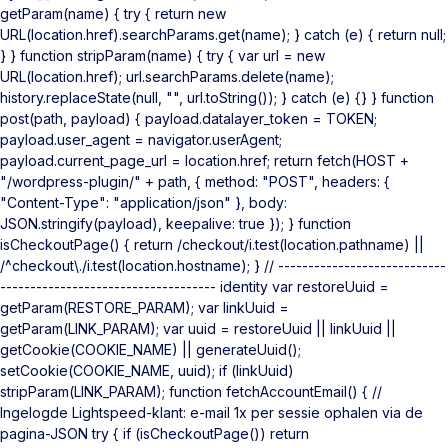
getParam(name) { try { return new
URL(location.href).searchParams.get(name); } catch (e) { return null;
} } function stripParam(name) { try { var url = new
URL(location.href); url.searchParams.delete(name);
history.replaceState(null, "", url.toString()); } catch (e) {} } function
post(path, payload) { payload.datalayer_token = TOKEN;
payload.user_agent = navigator.userAgent;
payload.current_page_url = location.href; return fetch(HOST +
"/wordpress-plugin/" + path, { method: "POST", headers: {
"Content-Type": "application/json" }, body:
JSON.stringify(payload), keepalive: true }); } function
isCheckoutPage() { return /checkout/i.test(location.pathname) ||
/^checkout\./i.test(location.hostname); } // ----------------------------
------------------------------------ identity var restoreUuid =
getParam(RESTORE_PARAM); var linkUuid =
getParam(LINK_PARAM); var uuid = restoreUuid || linkUuid ||
getCookie(COOKIE_NAME) || generateUuid();
setCookie(COOKIE_NAME, uuid); if (linkUuid)
stripParam(LINK_PARAM); function fetchAccountEmail() { //
Ingelogde Lightspeed-klant: e-mail 1x per sessie ophalen via de
pagina-JSON try { if (isCheckoutPage()) return