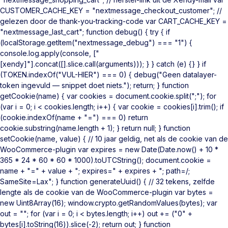
CUSTOMER_CACHE_KEY = "nextmessage_checkout_customer"; //
gelezen door de thank-you-tracking-code var CART_CACHE_KEY =
"nextmessage_last_cart"; function debug() { try { if
(localStorage.getItem("nextmessage_debug") === "1") {
console.log.apply(console, ["
[xendy]"].concat([].slice.call(arguments))); } } catch (e) {} } if
(TOKEN.indexOf("VUL-HIER") === 0) { debug("Geen datalayer-
token ingevuld — snippet doet niets."); return; } function
getCookie(name) { var cookies = document.cookie.split(";"); for
(var i = 0; i < cookies.length; i++) { var cookie = cookies[i].trim(); if
(cookie.indexOf(name + "=") === 0) return
cookie.substring(name.length + 1); } return null; } function
setCookie(name, value) { // 10 jaar geldig, net als de cookie van de
WooCommerce-plugin var expires = new Date(Date.now() + 10 *
365 * 24 * 60 * 60 * 1000).toUTCString(); document.cookie =
name + "=" + value + "; expires=" + expires + "; path=/;
SameSite=Lax"; } function generateUuid() { // 32 tekens, zelfde
lengte als de cookie van de WooCommerce-plugin var bytes =
new Uint8Array(16); window.crypto.getRandomValues(bytes); var
out = ""; for (var i = 0; i < bytes.length; i++) out += ("0" +
bytes[i].toString(16)).slice(-2); return out; } function