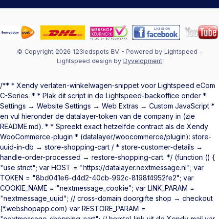
© Copyright 2026 123ledspots BV
- Powered by
Lightspeed
-
Lightspeed design
by
Dyvelopment
/** * Xendy verlaten-winkelwagen-snippet voor Lightspeed eCom
C-Series. * * Plak dit script in de Lightspeed-backoffice onder *
Settings → Website Settings → Web Extras → Custom JavaScript *
en vul hieronder de datalayer-token van de company in (zie
README.md). * * Spreekt exact hetzelfde contract als de Xendy
WooCommerce-plugin * (datalayer/woocommerce/plugin): store-
uuid-in-db → store-shopping-cart / * store-customer-details →
handle-order-processed → restore-shopping-cart. */ (function () {
"use strict"; var HOST = "https://datalayer.nextmessage.nl"; var
TOKEN = "8bd041e6-d4d2-40cb-992c-8198f4952fe2"; var
COOKIE_NAME = "nextmessage_cookie"; var LINK_PARAM =
"nextmessage_uuid"; // cross-domain doorgifte shop → checkout
(*.webshopapp.com) var RESTORE_PARAM =
"nextmessage_shopping_cart"; // herstel-link uit de Xendy-mail var