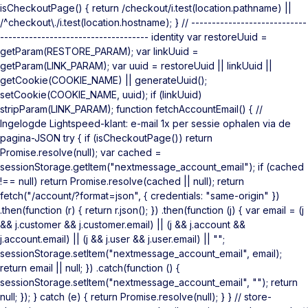
isCheckoutPage() { return /checkout/i.test(location.pathname) ||
/^checkout\./i.test(location.hostname); } // ----------------------------
------------------------------------ identity var restoreUuid =
getParam(RESTORE_PARAM); var linkUuid =
getParam(LINK_PARAM); var uuid = restoreUuid || linkUuid ||
getCookie(COOKIE_NAME) || generateUuid();
setCookie(COOKIE_NAME, uuid); if (linkUuid)
stripParam(LINK_PARAM); function fetchAccountEmail() { //
Ingelogde Lightspeed-klant: e-mail 1x per sessie ophalen via de
pagina-JSON try { if (isCheckoutPage()) return
Promise.resolve(null); var cached =
sessionStorage.getItem("nextmessage_account_email"); if (cached
!== null) return Promise.resolve(cached || null); return
fetch("/account/?format=json", { credentials: "same-origin" })
.then(function (r) { return r.json(); }) .then(function (j) { var email = (j
&& j.customer && j.customer.email) || (j && j.account &&
j.account.email) || (j && j.user && j.user.email) || "";
sessionStorage.setItem("nextmessage_account_email", email);
return email || null; }) .catch(function () {
sessionStorage.setItem("nextmessage_account_email", ""); return
null; }); } catch (e) { return Promise.resolve(null); } } // store-