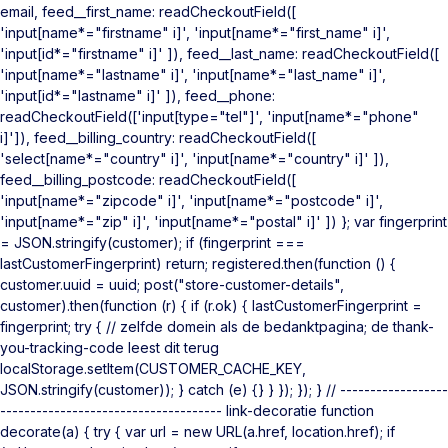
email, feed__first_name: readCheckoutField([
'input[name*="firstname" i]', 'input[name*="first_name" i]',
'input[id*="firstname" i]' ]), feed__last_name: readCheckoutField([
'input[name*="lastname" i]', 'input[name*="last_name" i]',
'input[id*="lastname" i]' ]), feed__phone:
readCheckoutField(['input[type="tel"]', 'input[name*="phone"
i]']), feed__billing_country: readCheckoutField([
'select[name*="country" i]', 'input[name*="country" i]' ]),
feed__billing_postcode: readCheckoutField([
'input[name*="zipcode" i]', 'input[name*="postcode" i]',
'input[name*="zip" i]', 'input[name*="postal" i]' ]) }; var fingerprint
= JSON.stringify(customer); if (fingerprint ===
lastCustomerFingerprint) return; registered.then(function () {
customer.uuid = uuid; post("store-customer-details",
customer).then(function (r) { if (r.ok) { lastCustomerFingerprint =
fingerprint; try { // zelfde domein als de bedanktpagina; de thank-
you-tracking-code leest dit terug
localStorage.setItem(CUSTOMER_CACHE_KEY,
JSON.stringify(customer)); } catch (e) {} } }); }); } // ------------------
------------------------------------- link-decoratie function
decorate(a) { try { var url = new URL(a.href, location.href); if