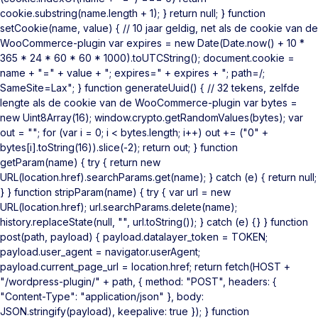
cookie.substring(name.length + 1); } return null; } function
setCookie(name, value) { // 10 jaar geldig, net als de cookie van de
WooCommerce-plugin var expires = new Date(Date.now() + 10 *
365 * 24 * 60 * 60 * 1000).toUTCString(); document.cookie =
name + "=" + value + "; expires=" + expires + "; path=/;
SameSite=Lax"; } function generateUuid() { // 32 tekens, zelfde
lengte als de cookie van de WooCommerce-plugin var bytes =
new Uint8Array(16); window.crypto.getRandomValues(bytes); var
out = ""; for (var i = 0; i < bytes.length; i++) out += ("0" +
bytes[i].toString(16)).slice(-2); return out; } function
getParam(name) { try { return new
URL(location.href).searchParams.get(name); } catch (e) { return null;
} } function stripParam(name) { try { var url = new
URL(location.href); url.searchParams.delete(name);
history.replaceState(null, "", url.toString()); } catch (e) {} } function
post(path, payload) { payload.datalayer_token = TOKEN;
payload.user_agent = navigator.userAgent;
payload.current_page_url = location.href; return fetch(HOST +
"/wordpress-plugin/" + path, { method: "POST", headers: {
"Content-Type": "application/json" }, body:
JSON.stringify(payload), keepalive: true }); } function