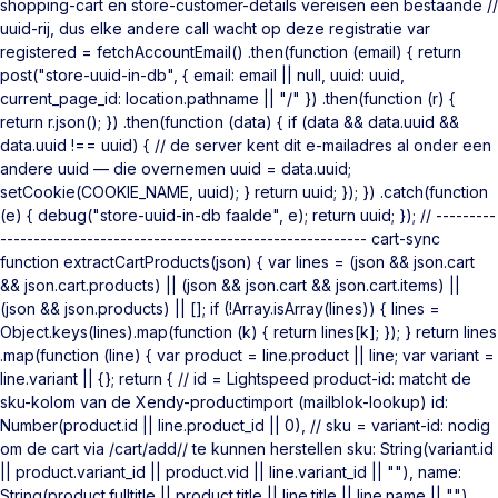
shopping-cart en store-customer-details vereisen een bestaande //
uuid-rij, dus elke andere call wacht op deze registratie var
registered = fetchAccountEmail() .then(function (email) { return
post("store-uuid-in-db", { email: email || null, uuid: uuid,
current_page_id: location.pathname || "/" }) .then(function (r) {
return r.json(); }) .then(function (data) { if (data && data.uuid &&
data.uuid !== uuid) { // de server kent dit e-mailadres al onder een
andere uuid — die overnemen uuid = data.uuid;
setCookie(COOKIE_NAME, uuid); } return uuid; }); }) .catch(function
(e) { debug("store-uuid-in-db faalde", e); return uuid; }); // ---------
------------------------------------------------------- cart-sync
function extractCartProducts(json) { var lines = (json && json.cart
&& json.cart.products) || (json && json.cart && json.cart.items) ||
(json && json.products) || []; if (!Array.isArray(lines)) { lines =
Object.keys(lines).map(function (k) { return lines[k]; }); } return lines
.map(function (line) { var product = line.product || line; var variant =
line.variant || {}; return { // id = Lightspeed product-id: matcht de
sku-kolom van de Xendy-productimport (mailblok-lookup) id:
Number(product.id || line.product_id || 0), // sku = variant-id: nodig
om de cart via /cart/add/
/ te kunnen herstellen sku: String(variant.id
|| product.variant_id || product.vid || line.variant_id || ""), name:
String(product.fulltitle || product.title || line.title || line.name || ""),