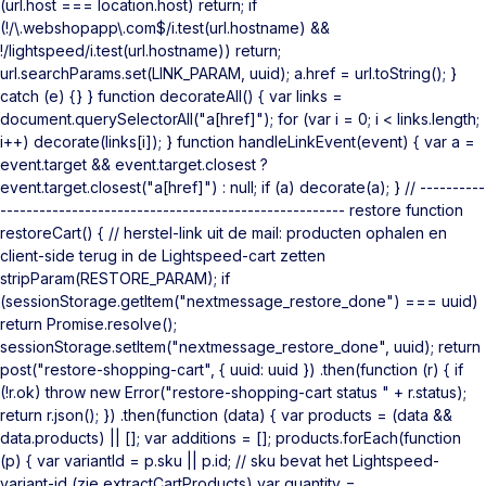
(url.host === location.host) return; if
(!/\.webshopapp\.com$/i.test(url.hostname) &&
!/lightspeed/i.test(url.hostname)) return;
url.searchParams.set(LINK_PARAM, uuid); a.href = url.toString(); }
catch (e) {} } function decorateAll() { var links =
document.querySelectorAll("a[href]"); for (var i = 0; i < links.length;
i++) decorate(links[i]); } function handleLinkEvent(event) { var a =
event.target && event.target.closest ?
event.target.closest("a[href]") : null; if (a) decorate(a); } // ----------
----------------------------------------------------- restore function
restoreCart() { // herstel-link uit de mail: producten ophalen en
client-side terug in de Lightspeed-cart zetten
stripParam(RESTORE_PARAM); if
(sessionStorage.getItem("nextmessage_restore_done") === uuid)
return Promise.resolve();
sessionStorage.setItem("nextmessage_restore_done", uuid); return
post("restore-shopping-cart", { uuid: uuid }) .then(function (r) { if
(!r.ok) throw new Error("restore-shopping-cart status " + r.status);
return r.json(); }) .then(function (data) { var products = (data &&
data.products) || []; var additions = []; products.forEach(function
(p) { var variantId = p.sku || p.id; // sku bevat het Lightspeed-
variant-id (zie extractCartProducts) var quantity =