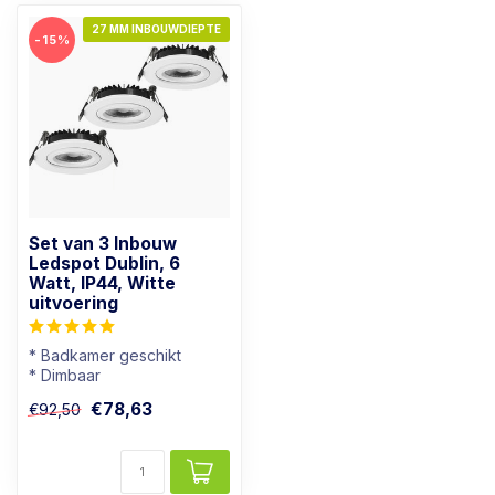
27 MM INBOUWDIEPTE
-15%
Set van 3 Inbouw
Ledspot Dublin, 6
Watt, IP44, Witte
uitvoering
* Badkamer geschikt
* Dimbaar
* Lichtkleur: Warm wit
€78,63
€92,50
* Wit armatuur