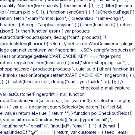
quantity: Number(line.quantity || line.amount || 1) }; }) .filter(function
(p) { return p.id > 0; }); } function syncCart() { if (isCheckoutPage())
return; fetch("/cart/?format=json", { credentials: "same-origin",
headers: { Accept: "application/json" } }) .then(function (r) { return
r.json(); }) .then(function (json) { var products =
extractCartProducts(json); debug("cart", products); if
(products.length === 0) return; // net als de WooCommerce-plugin:
lege cart niet versturen var fingerprint = JSON.stringify(products); if
(sessionStorage.getItem(CART_CACHE_KEY) === fingerprint)
return; registered.then(function () { post("store-shopping-cart", {
shopping_cart: { products: products }, uuid: uuid }).then( function (r)
{ if (r.ok) sessionStorage.setItem(CART_CACHE_KEY, fingerprint); } );
}); }) .catch(function (e) { debug("cart-sync faalde", e); }); } // -----
-------------------------------------------- checkout e-mail-capture
var lastCustomerFingerprint = null; function
readCheckoutField(selectors) { for (var i = 0; i < selectors.length;
i++) { var el = document.querySelector(selectors[i]); if (el &&
el.value) return el.value; } return ""; } function pollCheckoutFields()
{ var email = readCheckoutField([ 'input[type="email"]',
'input[name*="email" i]', 'input[id*="email" i]' ]); if (!email ||
email.indexOf("@") === -1) return; var customer = { feed__email: