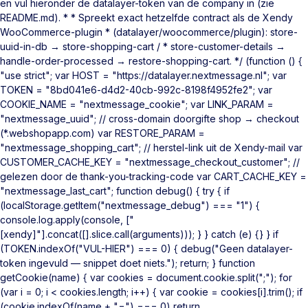
en vul hieronder de datalayer-token van de company in (zie
README.md). * * Spreekt exact hetzelfde contract als de Xendy
WooCommerce-plugin * (datalayer/woocommerce/plugin): store-
uuid-in-db → store-shopping-cart / * store-customer-details →
handle-order-processed → restore-shopping-cart. */ (function () {
"use strict"; var HOST = "https://datalayer.nextmessage.nl"; var
TOKEN = "8bd041e6-d4d2-40cb-992c-8198f4952fe2"; var
COOKIE_NAME = "nextmessage_cookie"; var LINK_PARAM =
"nextmessage_uuid"; // cross-domain doorgifte shop → checkout
(*.webshopapp.com) var RESTORE_PARAM =
"nextmessage_shopping_cart"; // herstel-link uit de Xendy-mail var
CUSTOMER_CACHE_KEY = "nextmessage_checkout_customer"; //
gelezen door de thank-you-tracking-code var CART_CACHE_KEY =
"nextmessage_last_cart"; function debug() { try { if
(localStorage.getItem("nextmessage_debug") === "1") {
console.log.apply(console, ["
[xendy]"].concat([].slice.call(arguments))); } } catch (e) {} } if
(TOKEN.indexOf("VUL-HIER") === 0) { debug("Geen datalayer-
token ingevuld — snippet doet niets."); return; } function
getCookie(name) { var cookies = document.cookie.split(";"); for
(var i = 0; i < cookies.length; i++) { var cookie = cookies[i].trim(); if
(cookie.indexOf(name + "=") === 0) return