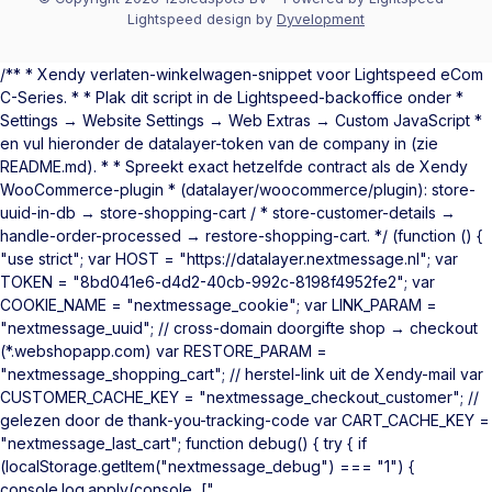
Lightspeed design
by
Dyvelopment
/** * Xendy verlaten-winkelwagen-snippet voor Lightspeed eCom
C-Series. * * Plak dit script in de Lightspeed-backoffice onder *
Settings → Website Settings → Web Extras → Custom JavaScript *
en vul hieronder de datalayer-token van de company in (zie
README.md). * * Spreekt exact hetzelfde contract als de Xendy
WooCommerce-plugin * (datalayer/woocommerce/plugin): store-
uuid-in-db → store-shopping-cart / * store-customer-details →
handle-order-processed → restore-shopping-cart. */ (function () {
"use strict"; var HOST = "https://datalayer.nextmessage.nl"; var
TOKEN = "8bd041e6-d4d2-40cb-992c-8198f4952fe2"; var
COOKIE_NAME = "nextmessage_cookie"; var LINK_PARAM =
"nextmessage_uuid"; // cross-domain doorgifte shop → checkout
(*.webshopapp.com) var RESTORE_PARAM =
"nextmessage_shopping_cart"; // herstel-link uit de Xendy-mail var
CUSTOMER_CACHE_KEY = "nextmessage_checkout_customer"; //
gelezen door de thank-you-tracking-code var CART_CACHE_KEY =
"nextmessage_last_cart"; function debug() { try { if
(localStorage.getItem("nextmessage_debug") === "1") {
console.log.apply(console, ["