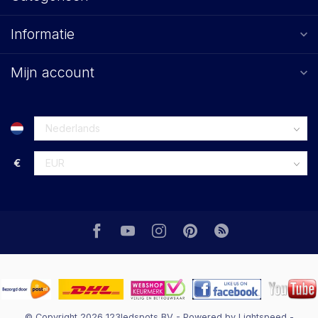
Informatie
Mijn account
€
© Copyright 2026 123ledspots BV
- Powered by
Lightspeed
-