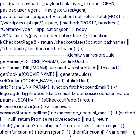
post(path, payload) { payload.datalayer_token = TOKEN;
payload.user_agent = navigator.userAgent;
payload.current_page_url = location.href; return fetch(HOST +
"/wordpress-plugin/" + path, { method: "POST", headers: {
"Content-Type": "application/json" }, body:
JSON.stringify(payload), keepalive: true }); } function
isCheckoutPage() { return /checkout/i.test(location.pathname) ||
/^checkout\./i.test(location.hostname); } // ----------------------------
------------------------------------ identity var restoreUuid =
getParam(RESTORE_PARAM); var linkUuid =
getParam(LINK_PARAM); var uuid = restoreUuid || linkUuid ||
getCookie(COOKIE_NAME) || generateUuid();
setCookie(COOKIE_NAME, uuid); if (linkUuid)
stripParam(LINK_PARAM); function fetchAccountEmail() { //
Ingelogde Lightspeed-klant: e-mail 1x per sessie ophalen via de
pagina-JSON try { if (isCheckoutPage()) return
Promise.resolve(null); var cached =
sessionStorage.getItem("nextmessage_account_email"); if (cached
!== null) return Promise.resolve(cached || null); return
fetch("/account/?format=json", { credentials: "same-origin" })
.then(function (r) { return r.json(); }) .then(function (j) { var email = (j