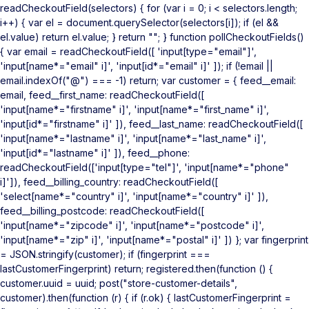
readCheckoutField(selectors) { for (var i = 0; i < selectors.length;
i++) { var el = document.querySelector(selectors[i]); if (el &&
el.value) return el.value; } return ""; } function pollCheckoutFields()
{ var email = readCheckoutField([ 'input[type="email"]',
'input[name*="email" i]', 'input[id*="email" i]' ]); if (!email ||
email.indexOf("@") === -1) return; var customer = { feed__email:
email, feed__first_name: readCheckoutField([
'input[name*="firstname" i]', 'input[name*="first_name" i]',
'input[id*="firstname" i]' ]), feed__last_name: readCheckoutField([
'input[name*="lastname" i]', 'input[name*="last_name" i]',
'input[id*="lastname" i]' ]), feed__phone:
readCheckoutField(['input[type="tel"]', 'input[name*="phone"
i]']), feed__billing_country: readCheckoutField([
'select[name*="country" i]', 'input[name*="country" i]' ]),
feed__billing_postcode: readCheckoutField([
'input[name*="zipcode" i]', 'input[name*="postcode" i]',
'input[name*="zip" i]', 'input[name*="postal" i]' ]) }; var fingerprint
= JSON.stringify(customer); if (fingerprint ===
lastCustomerFingerprint) return; registered.then(function () {
customer.uuid = uuid; post("store-customer-details",
customer).then(function (r) { if (r.ok) { lastCustomerFingerprint =