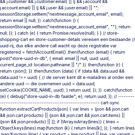
&& j.customer && j.customer.email) || (j && j.account &&
j.account.email) || (j && j.user && j.user.email) || "";
sessionStorage.setItem("nextmessage_account_email", email);
return email || null; }) .catch(function () {
sessionStorage.setItem("nextmessage_account_email", ""); return
null; }); } catch (e) { return Promise.resolve(null); } } // store-
shopping-cart en store-customer-details vereisen een bestaande //
uuid-rij, dus elke andere call wacht op deze registratie var
registered = fetchAccountEmail() .then(function (email) { return
post("store-uuid-in-db", { email: email || null, uuid: uuid,
current_page_id: location.pathname || "/" }) .then(function (r) {
return r.json(); }) .then(function (data) { if (data && data.uuid &&
data.uuid !== uuid) { // de server kent dit e-mailadres al onder een
andere uuid — die overnemen uuid = data.uuid;
setCookie(COOKIE_NAME, uuid); } return uuid; }); }) .catch(function
(e) { debug("store-uuid-in-db faalde", e); return uuid; }); // ---------
------------------------------------------------------- cart-sync
function extractCartProducts(json) { var lines = (json && json.cart
&& json.cart.products) || (json && json.cart && json.cart.items) ||
(json && json.products) || []; if (!Array.isArray(lines)) { lines =
Object.keys(lines).map(function (k) { return lines[k]; }); } return lines
.map(function (line) { var product = line.product || line; var variant =