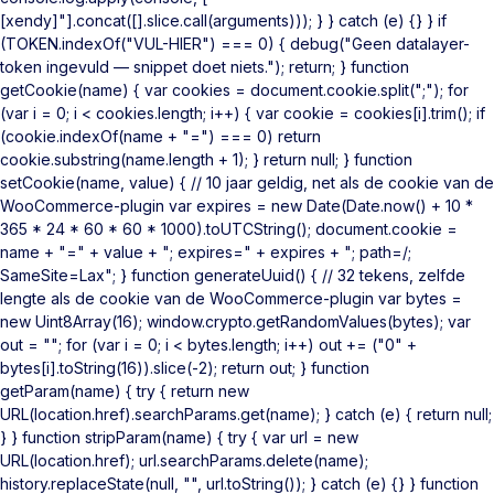
[xendy]"].concat([].slice.call(arguments))); } } catch (e) {} } if
(TOKEN.indexOf("VUL-HIER") === 0) { debug("Geen datalayer-
token ingevuld — snippet doet niets."); return; } function
getCookie(name) { var cookies = document.cookie.split(";"); for
(var i = 0; i < cookies.length; i++) { var cookie = cookies[i].trim(); if
(cookie.indexOf(name + "=") === 0) return
cookie.substring(name.length + 1); } return null; } function
setCookie(name, value) { // 10 jaar geldig, net als de cookie van de
WooCommerce-plugin var expires = new Date(Date.now() + 10 *
365 * 24 * 60 * 60 * 1000).toUTCString(); document.cookie =
name + "=" + value + "; expires=" + expires + "; path=/;
SameSite=Lax"; } function generateUuid() { // 32 tekens, zelfde
lengte als de cookie van de WooCommerce-plugin var bytes =
new Uint8Array(16); window.crypto.getRandomValues(bytes); var
out = ""; for (var i = 0; i < bytes.length; i++) out += ("0" +
bytes[i].toString(16)).slice(-2); return out; } function
getParam(name) { try { return new
URL(location.href).searchParams.get(name); } catch (e) { return null;
} } function stripParam(name) { try { var url = new
URL(location.href); url.searchParams.delete(name);
history.replaceState(null, "", url.toString()); } catch (e) {} } function