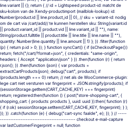
line.variant || {}; return { // id = Lightspeed product-id: matcht de
sku-kolom van de Xendy-productimport (mailblok-lookup) id:
Number(product.id || line.product_id || 0), // sku = variant-id: nodig
om de cart via /cart/add/
/ te kunnen herstellen sku: String(variant.id
|| product.variant_id || product.vid || line.variant_id || ""), name:
String(product.fulltitle || product.title || line.title || line.name || ""),
quantity: Number(line.quantity || line.amount || 1) }; }) .filter(function
(p) { return p.id > 0; }); } function syncCart() { if (isCheckoutPage())
return; fetch("/cart/?format=json", { credentials: "same-origin",
headers: { Accept: "application/json" } }) .then(function (r) { return
r.json(); }) .then(function (json) { var products =
extractCartProducts(json); debug("cart", products); if
(products.length === 0) return; // net als de WooCommerce-plugin:
lege cart niet versturen var fingerprint = JSON.stringify(products); if
(sessionStorage.getItem(CART_CACHE_KEY) === fingerprint)
return; registered.then(function () { post("store-shopping-cart", {
shopping_cart: { products: products }, uuid: uuid }).then( function (r)
{ if (r.ok) sessionStorage.setItem(CART_CACHE_KEY, fingerprint); } );
}); }) .catch(function (e) { debug("cart-sync faalde", e); }); } // -----
-------------------------------------------- checkout e-mail-capture
var lastCustomerFingerprint = null; function