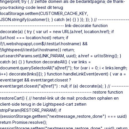
fingerprint; try { // zelfde domein als de bedanktpagina; de thank-
you-tracking-code leest dit terug
localStorage.setItem(CUSTOMER_CACHE_KEY,
JSON.stringify(customer)); } catch (e) {} } }); }); } // ------------------
------------------------------------- link-decoratie function
decorate(a) { try { var url = new URL(a.href, location.href); if
(url.host === location.host) return; if
(!/\.webshopapp\.com$/i.test(url.hostname) &&
!/lightspeed/i.test(url.hostname)) return;
url.searchParams.set(LINK_PARAM, uuid); a.href = url.toString(); }
catch (e) {} } function decorateAll() { var links =
document.querySelectorAll("a[href]"); for (var i = 0; i < links.length;
i++) decorate(links[i]); } function handleLinkEvent(event) { var a =
event.target && event.target.closest ?
event.target.closest("a[href]") : null; if (a) decorate(a); } // ----------
----------------------------------------------------- restore function
restoreCart() { // herstel-link uit de mail: producten ophalen en
client-side terug in de Lightspeed-cart zetten
stripParam(RESTORE_PARAM); if
(sessionStorage.getItem("nextmessage_restore_done") === uuid)
return Promise.resolve();
sessionStorage.setItem("nextmessage_restore_done", uuid); return