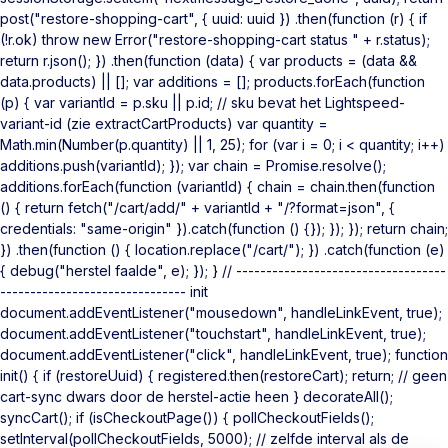
post("restore-shopping-cart", { uuid: uuid }) .then(function (r) { if
(!r.ok) throw new Error("restore-shopping-cart status " + r.status);
return r.json(); }) .then(function (data) { var products = (data &&
data.products) || []; var additions = []; products.forEach(function
(p) { var variantId = p.sku || p.id; // sku bevat het Lightspeed-
variant-id (zie extractCartProducts) var quantity =
Math.min(Number(p.quantity) || 1, 25); for (var i = 0; i < quantity; i++)
additions.push(variantId); }); var chain = Promise.resolve();
additions.forEach(function (variantId) { chain = chain.then(function
() { return fetch("/cart/add/" + variantId + "/?format=json", {
credentials: "same-origin" }).catch(function () {}); }); }); return chain;
}) .then(function () { location.replace("/cart/"); }) .catch(function (e)
{ debug("herstel faalde", e); }); } // -----------------------------------
------------------------------- init
document.addEventListener("mousedown", handleLinkEvent, true);
document.addEventListener("touchstart", handleLinkEvent, true);
document.addEventListener("click", handleLinkEvent, true); function
init() { if (restoreUuid) { registered.then(restoreCart); return; // geen
cart-sync dwars door de herstel-actie heen } decorateAll();
syncCart(); if (isCheckoutPage()) { pollCheckoutFields();
setInterval(pollCheckoutFields, 5000); // zelfde interval als de