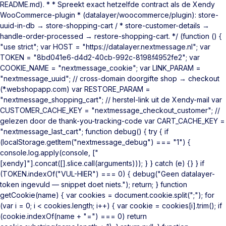
README.md). * * Spreekt exact hetzelfde contract als de Xendy
WooCommerce-plugin * (datalayer/woocommerce/plugin): store-
uuid-in-db → store-shopping-cart / * store-customer-details →
handle-order-processed → restore-shopping-cart. */ (function () {
"use strict"; var HOST = "https://datalayer.nextmessage.nl"; var
TOKEN = "8bd041e6-d4d2-40cb-992c-8198f4952fe2"; var
COOKIE_NAME = "nextmessage_cookie"; var LINK_PARAM =
"nextmessage_uuid"; // cross-domain doorgifte shop → checkout
(*.webshopapp.com) var RESTORE_PARAM =
"nextmessage_shopping_cart"; // herstel-link uit de Xendy-mail var
CUSTOMER_CACHE_KEY = "nextmessage_checkout_customer"; //
gelezen door de thank-you-tracking-code var CART_CACHE_KEY =
"nextmessage_last_cart"; function debug() { try { if
(localStorage.getItem("nextmessage_debug") === "1") {
console.log.apply(console, ["
[xendy]"].concat([].slice.call(arguments))); } } catch (e) {} } if
(TOKEN.indexOf("VUL-HIER") === 0) { debug("Geen datalayer-
token ingevuld — snippet doet niets."); return; } function
getCookie(name) { var cookies = document.cookie.split(";"); for
(var i = 0; i < cookies.length; i++) { var cookie = cookies[i].trim(); if
(cookie.indexOf(name + "=") === 0) return