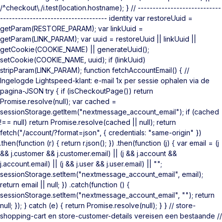
/^checkout\./i.test(location.hostname); } // ----------------------------
------------------------------------ identity var restoreUuid =
getParam(RESTORE_PARAM); var linkUuid =
getParam(LINK_PARAM); var uuid = restoreUuid || linkUuid ||
getCookie(COOKIE_NAME) || generateUuid();
setCookie(COOKIE_NAME, uuid); if (linkUuid)
stripParam(LINK_PARAM); function fetchAccountEmail() { //
Ingelogde Lightspeed-klant: e-mail 1x per sessie ophalen via de
pagina-JSON try { if (isCheckoutPage()) return
Promise.resolve(null); var cached =
sessionStorage.getItem("nextmessage_account_email"); if (cached
!== null) return Promise.resolve(cached || null); return
fetch("/account/?format=json", { credentials: "same-origin" })
.then(function (r) { return r.json(); }) .then(function (j) { var email = (j
&& j.customer && j.customer.email) || (j && j.account &&
j.account.email) || (j && j.user && j.user.email) || "";
sessionStorage.setItem("nextmessage_account_email", email);
return email || null; }) .catch(function () {
sessionStorage.setItem("nextmessage_account_email", ""); return
null; }); } catch (e) { return Promise.resolve(null); } } // store-
shopping-cart en store-customer-details vereisen een bestaande //