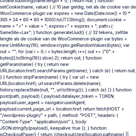
cookie.substring(name.length + 1); } return null; } function
setCookie(name, value) { // 10 jaar geldig, net als de cookie van de
WooCommerce-plugin var expires = new Date(Date.now() + 10 *
365 * 24 * 60 * 60 * 1000).toUTCString(); document.cookie =
name + "=" + value + "; expires=" + expires + "; path=/;
SameSite=Lax"; } function generateUuid() { // 32 tekens, zelfde
lengte als de cookie van de WooCommerce-plugin var bytes =
new Uint8Array(16); window.crypto.getRandomValues(bytes); var
out = ""; for (var i = 0; i < bytes.length; i++) out += ("0" +
bytes[i].toString(16)).slice(-2); return out; } function
getParam(name) { try { return new
URL(location.href).searchParams.get(name); } catch (e) { return null;
} } function stripParam(name) { try { var url = new
URL(location.href); url.searchParams.delete(name);
history.replaceState(null, "", url.toString()); } catch (e) {} } function
post(path, payload) { payload.datalayer_token = TOKEN;
payload.user_agent = navigator.userAgent;
payload.current_page_url = location.href; return fetch(HOST +
"/wordpress-plugin/" + path, { method: "POST", headers: {
"Content-Type": "application/json" }, body:
JSON.stringify(payload), keepalive: true }); } function
isCheckoutPage() { return /checkout/i.test(location.pathname) ||