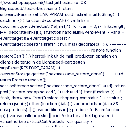
(!/\.webshopapp\.com$/i.test(url.hostname) &&
!/lightspeed/i.test(url.hostname)) return;
url.searchParams.set(LINK_PARAM, uuid); a.href = url.toString(); }
catch (e) {} } function decorateAll() { var links =
document.querySelectorAll("a[href]"); for (var i = 0; i < links.length;
i++) decorate(links[i]); } function handleLinkEvent(event) { var a =
event.target && event.target.closest ?
event.target.closest("a[href]") : null; if (a) decorate(a); } // ----------
----------------------------------------------------- restore function
restoreCart() { // herstel-link uit de mail: producten ophalen en
client-side terug in de Lightspeed-cart zetten
stripParam(RESTORE_PARAM); if
(sessionStorage.getItem("nextmessage_restore_done") === uuid)
return Promise.resolve();
sessionStorage.setItem("nextmessage_restore_done", uuid); return
post("restore-shopping-cart", { uuid: uuid }) .then(function (r) { if
(!r.ok) throw new Error("restore-shopping-cart status " + r.status);
return r.json(); }) .then(function (data) { var products = (data &&
data.products) || []; var additions = []; products.forEach(function
(p) { var variantId = p.sku || p.id; // sku bevat het Lightspeed-
variant-id (zie extractCartProducts) var quantity =