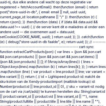
uuid-rij, dus elke andere call wacht op deze registratie var
registered = fetchAccountEmail() .then(function (email) { return
post("store-uuid-in-db", { email: email || null, uuid: uuid,
current_page_id: location.pathname || "/" }) .then(function (r) {
return r.json(); }) .then(function (data) { if (data && data.uuid &&
data.uuid !== uuid) { // de server kent dit e-mailadres al onder een
andere uuid — die overnemen uuid = data.uuid;
setCookie(COOKIE_NAME, uuid); } return uuid; }); }) .catch(function
(e) { debug("store-uuid-in-db faalde", e); return uuid; }); // ---------
------------------------------------------------------- cart-sync
function extractCartProducts(json) { var lines = (json && json.cart
&& json.cart.products) || (json && json.cart && json.cart.items) ||
(json && json.products) || []; if (!Array.isArray(lines)) { lines =
Object.keys(lines).map(function (k) { return lines[k]; }); } return lines
.map(function (line) { var product = line.product || line; var variant =
line.variant || {}; return { // id = Lightspeed product-id: matcht de
sku-kolom van de Xendy-productimport (mailblok-lookup) id:
Number(product.id || line.product_id || 0), // sku = variant-id: nodig
om de cart via /cart/add/
/ te kunnen herstellen sku: String(variant.id
|| product.variant_id || product.vid || line.variant_id || ""), name:
String(product.fulltitle || product.title || line.title || line.name || ""),