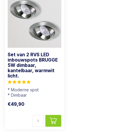
Set van 2 RVS LED
inbouwspots BRUGGE
5W dimbaar,
kantelbaar, warmwit
licht.
* Moderne spot
* Dimbaar
* Lichtkleur: Warm wit
€49,90
* RVS Kleur