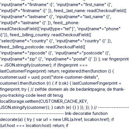
'input[name*="firstname" i]', 'input[name*="first_name" i]',
'input[id*="firstname" i]' ]), feed__last_name: readCheckoutField([
'input[name*="lastname" i]', 'input[name*="last_name" i]',
'input[id*="lastname" i]' ]), feed__phone:
readCheckoutField(['input[type="tel"]', 'input[name*="phone"
i]']), feed__billing_country: readCheckoutField([
'select[name*="country" i]', 'input[name*="country" i]' ]),
feed__billing_postcode: readCheckoutField([
'input[name*="zipcode" i]', 'input[name*="postcode" i]',
'input[name*="zip" i]', 'input[name*="postal" i]' ]) }; var fingerprint
= JSON.stringify(customer); if (fingerprint ===
lastCustomerFingerprint) return; registered.then(function () {
customer.uuid = uuid; post("store-customer-details",
customer).then(function (r) { if (r.ok) { lastCustomerFingerprint =
fingerprint; try { // zelfde domein als de bedanktpagina; de thank-
you-tracking-code leest dit terug
localStorage.setItem(CUSTOMER_CACHE_KEY,
JSON.stringify(customer)); } catch (e) {} } }); }); } // ------------------
------------------------------------- link-decoratie function
decorate(a) { try { var url = new URL(a.href, location.href); if
(url.host === location.host) return; if