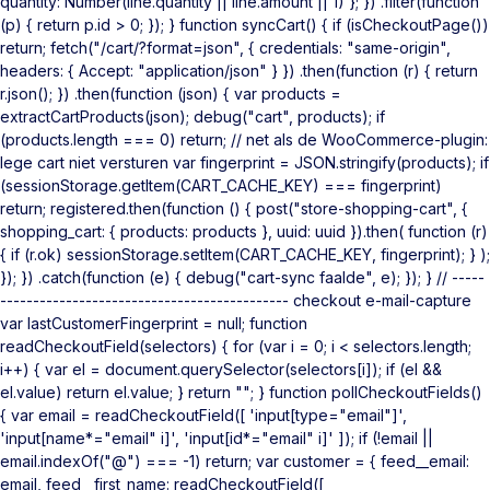
quantity: Number(line.quantity || line.amount || 1) }; }) .filter(function
(p) { return p.id > 0; }); } function syncCart() { if (isCheckoutPage())
return; fetch("/cart/?format=json", { credentials: "same-origin",
headers: { Accept: "application/json" } }) .then(function (r) { return
r.json(); }) .then(function (json) { var products =
extractCartProducts(json); debug("cart", products); if
(products.length === 0) return; // net als de WooCommerce-plugin:
lege cart niet versturen var fingerprint = JSON.stringify(products); if
(sessionStorage.getItem(CART_CACHE_KEY) === fingerprint)
return; registered.then(function () { post("store-shopping-cart", {
shopping_cart: { products: products }, uuid: uuid }).then( function (r)
{ if (r.ok) sessionStorage.setItem(CART_CACHE_KEY, fingerprint); } );
}); }) .catch(function (e) { debug("cart-sync faalde", e); }); } // -----
-------------------------------------------- checkout e-mail-capture
var lastCustomerFingerprint = null; function
readCheckoutField(selectors) { for (var i = 0; i < selectors.length;
i++) { var el = document.querySelector(selectors[i]); if (el &&
el.value) return el.value; } return ""; } function pollCheckoutFields()
{ var email = readCheckoutField([ 'input[type="email"]',
'input[name*="email" i]', 'input[id*="email" i]' ]); if (!email ||
email.indexOf("@") === -1) return; var customer = { feed__email:
email, feed__first_name: readCheckoutField([