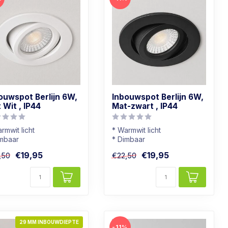
ouwspot Berlijn 6W,
Inbouwspot Berlijn 6W,
 Wit , IP44
Mat-zwart , IP44
rmwit licht
* Warmwit licht
imbaar
* Dimbaar
adkamer geschikt
* Badkamer geschikt
€19,95
€19,95
,50
€22,50
 mat-witte kleur
* In mat-zwarte kleur
29 MM INBOUWDIEPTE
-11%