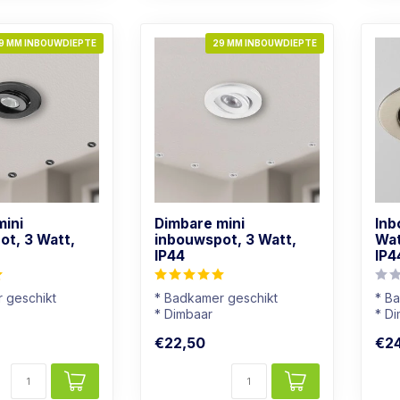
9 MM INBOUWDIEPTE
29 MM INBOUWDIEPTE
mini
Dimbare mini
Inb
ot, 3 Watt,
inbouwspot, 3 Watt,
Wat
IP44
IP4
 geschikt
* Badkamer geschikt
* B
* Dimbaar
* D
r: Warm wit
* Lichtkleur: Warm wit
* Li
€22,50
€24
atuur
* Wit armatuur
* Rv