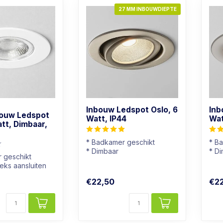
27 MM INBOUWDIEPTE
Inbouw Ledspot Oslo, 6
Inb
bouw Ledspot
Watt, IP44
Wat
att, Dimbaar,
* Badkamer geschikt
* B
* Dimbaar
* D
 geschikt
* Lichtkleur: Warm wit
* Li
eks aansluiten
* Rvs kleur armatuur
* Wi
€22,50
€2
baar