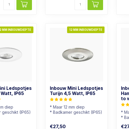
2 MM INBOUWDIEPTE
12 MM INBOUWDIEPTE
ini Ledspotjes
Inbouw Mini Ledspotjes
Inb
5 Watt, IP65
Turijn 4,5 Watt, IP65
Ham
to 
mm diep
* Maar 12 mm diep
 geschikt (IP65)
* Badkamer geschikt (IP65)
* M
r: Dim to warm
* Lichtkleur: Dim to warm
* B
* Dimb...
* Li
€27,50
€27
* RV