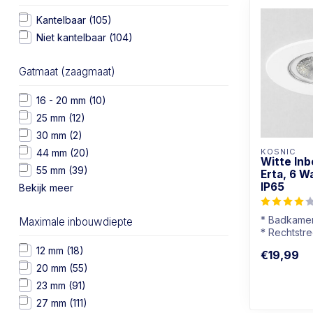
Kantelbaar
(105)
Niet kantelbaar
(104)
Gatmaat (zaagmaat)
16 - 20 mm
(10)
25 mm
(12)
30 mm
(2)
44 mm
(20)
KOSNIC
Witte In
55 mm
(39)
Erta, 6 W
IP65
Bekijk meer
* Badkamer
Maximale inbouwdiepte
* Rechtstre
op 230V
12 mm
(18)
€19,99
* Goed dim
20 mm
(55)
* Warmwi...
23 mm
(91)
27 mm
(111)