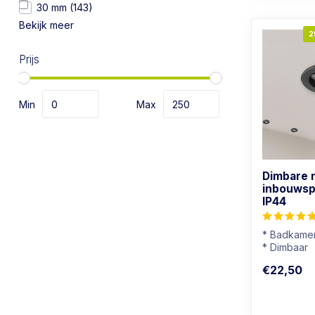
30 mm
(143)
Bekijk meer
2
Prijs
Min
Max
Dimbare 
inbouwsp
IP44
* Badkamer
* Dimbaar
* Lichtkleu
€22,50
* Zwart arm