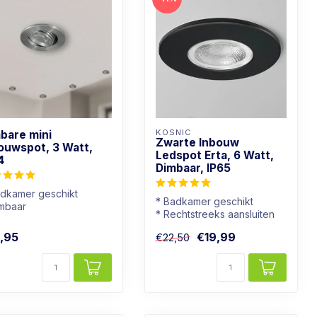
KOSNIC
bare mini
Zwarte Inbouw
ouwspot, 3 Watt,
Ledspot Erta, 6 Watt,
4
Dimbaar, IP65
adkamer geschikt
* Badkamer geschikt
imbaar
* Rechtstreeks aansluiten
chtkleur: Warm wit
op 230V
uminium kleur
,95
€19,99
€22,50
* Goed dimbaar
* Warmwi...