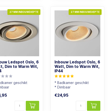
27 MM INBOUWDIEPTE
27 MM INBOUWDIEPTE
ouw Ledspot Oslo, 6
Inbouw Ledspot Oslo, 6
t, Dim to Warm Wit,
Watt, Dim to Warm Wit,
4
IP44
adkamer geschikt
* Badkamer geschikt
imbaar
* Dimbaar
chtkleur: Warm wit
* Lichtkleur: Warm wit
,95
€24,95
s kleur armatuur
* Wit armatuur