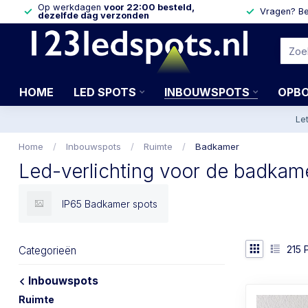
Op werkdagen
voor 22:00 besteld,
Vragen? Be
dezelfde dag verzonden
HOME
LED SPOTS
INBOUWSPOTS
OPB
Le
Home
/
Inbouwspots
/
Ruimte
/
Badkamer
Led-verlichting voor de badkam
IP65 Badkamer spots
215
P
Categorieën
Inbouwspots
Ruimte