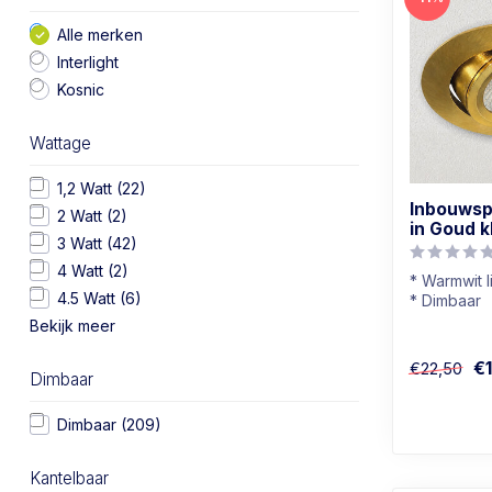
Alle merken
Interlight
Kosnic
Wattage
1,2 Watt
(22)
Inbouwspo
2 Watt
(2)
in Goud k
3 Watt
(42)
4 Watt
(2)
* Warmwit l
4.5 Watt
(6)
* Dimbaar
* Badkamer
Bekijk meer
* In goud k
€
€22,50
Dimbaar
Dimbaar
(209)
Kantelbaar