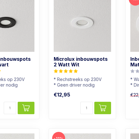
 inbouwspots
Microlux inbouwspots
Inb
wart
2 Watt Wit
Mat
eks op 230V
* Rechstreeks op 230V
* Wa
ver nodig
* Geen driver nodig
* D
* Dimbaar
* B
€12,95
€22
je
* Mini spotje
* In
-11%