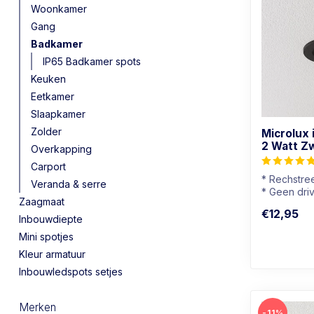
Woonkamer
Gang
Badkamer
IP65 Badkamer spots
Keuken
Eetkamer
Slaapkamer
Zolder
Microlux
2 Watt Z
Overkapping
Carport
* Rechstre
Veranda & serre
* Geen dri
Zaagmaat
* Dimbaar
€12,95
* Mini spot
Inbouwdiepte
Mini spotjes
Kleur armatuur
Inbouwledspots setjes
Merken
-11%