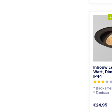
2
Inbouw L
Watt, Di
IP44
* Badkamer
* Dimbaar
* Lichtkleu
* Zwart arm
€24,95