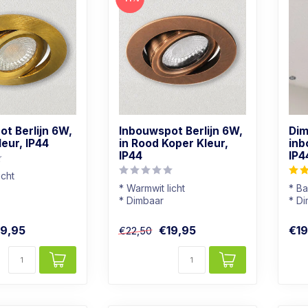
t Berlijn 6W,
Inbouwspot Berlijn 6W,
Dim
leur, IP44
in Rood Koper Kleur,
inb
IP44
IP4
icht
* Warmwit licht
* B
 geschikt
* Dimbaar
* D
leur
* Badkamer geschikt
* Li
* In rood koper kleur
* Al
19,95
€19,95
€19
€22,50