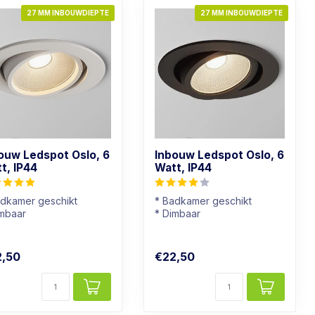
27 MM INBOUWDIEPTE
27 MM INBOUWDIEPTE
ouw Ledspot Oslo, 6
Inbouw Ledspot Oslo, 6
t, IP44
Watt, IP44
adkamer geschikt
* Badkamer geschikt
imbaar
* Dimbaar
chtkleur: Warm wit
* Lichtkleur: Warm wit
t Armatuur
* Zwart armatuur
2,50
€22,50