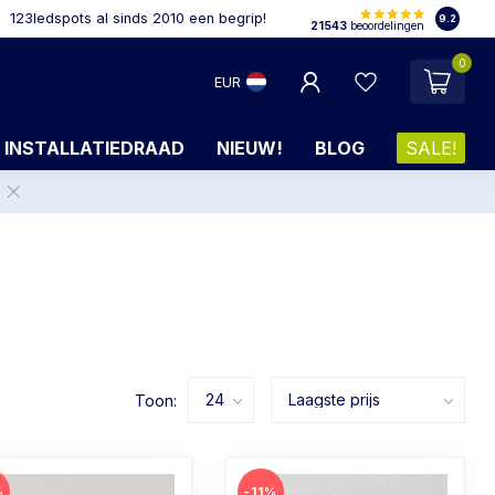
123ledspots al sinds 2010 een begrip!
9.2
21543
beoordelingen
0
EUR
INSTALLATIEDRAAD
NIEUW!
BLOG
SALE!
.
Toon:
%
-11%