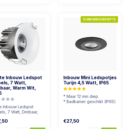
12 MM INBOUWDIEPTE
te Inbouw Ledspot
Inbouw Mini Ledspotjes
els, 7 Watt,
Turijn 4,5 Watt, IP65
baar, Warm Wit,
5
* Maar 12 mm diep
* Badkamer geschikt (IP65)
te Inbouw Ledspot
* Lichtkleur: Dim to warm
ls, 7 Watt, Dimbaar,
* Dimbaar
m Wit, IP65
,50
€27,50