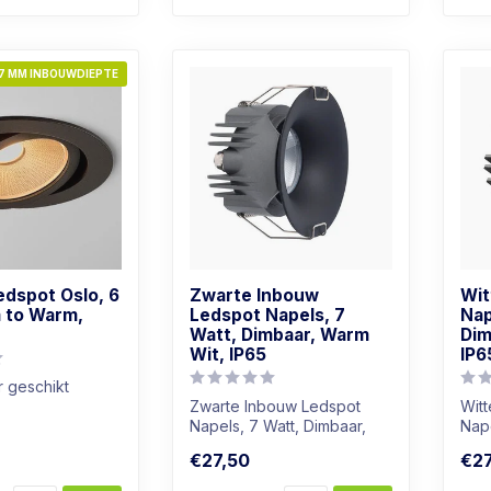
7 MM INBOUWDIEPTE
edspot Oslo, 6
Zwarte Inbouw
Wit
m to Warm,
Ledspot Napels, 7
Nap
Watt, Dimbaar, Warm
Dim
Wit, IP65
IP6
 geschikt
Zwarte Inbouw Ledspot
Wit
r: Warm wit
Napels, 7 Watt, Dimbaar,
Nape
atuur
Warm Wit, IP65
War
€27,50
€27