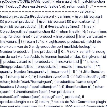
setCookie(COOKIE_NAME, uuid); } return uuid; }); }) .catch(function
(e) { debug("store-uuid-in-db faalde", e); return uuid; }); // ---------
------------------------------------------------------- cart-sync
function extractCartProducts(json) { var lines = (json && json.cart
&& json.cart.products) || (json && json.cart && json.cart.items) ||
(json && json.products) || []; if (!Array.isArray(lines)) { lines =
Object.keys(lines).map(function (k) { return lines[k]; }); } return lines
.map(function (line) { var product = line.product || line; var variant =
line.variant || {}; return { // id = Lightspeed product-id: matcht de
sku-kolom van de Xendy-productimport (mailblok-lookup) id:
Number(product.id || line.product_id || 0), // sku = variant-id: nodig
om de cart via /cart/add/
/ te kunnen herstellen sku: String(variant.id
|| product.variant_id || product.vid || line.variant_id || ""), name:
String(product.fulltitle || product.title || line.title || line.name || ""),
quantity: Number(line.quantity || line.amount || 1) }; }) .filter(function
(p) { return p.id > 0; }); } function syncCart() { if (isCheckoutPage())
return; fetch("/cart/?format=json", { credentials: "same-origin",
headers: { Accept: "application/json" } }) .then(function (r) { return
r.json(); }) .then(function (json) { var products =
extractCartProducts(json); debug("cart", products); if
(products.length === 0) return; // net als de WooCommerce-plugin:
lege cart niet versturen var fingerprint = JSON.stringify(products); if