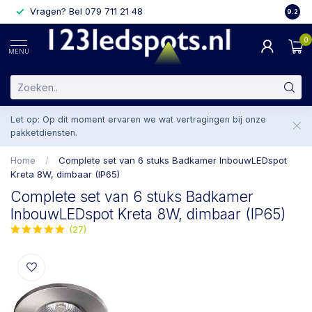
Vragen? Bel 079 711 21 48
2 weke
9.2
0
MENU
Let op: Op dit moment ervaren we wat vertragingen bij onze
pakketdiensten.
Home
/
Complete set van 6 stuks Badkamer InbouwLEDspot
Kreta 8W, dimbaar (IP65)
Complete set van 6 stuks Badkamer
InbouwLEDspot Kreta 8W, dimbaar (IP65)
(27)