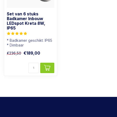
Set van 6 stuks
Badkamer Inbouw
LEDspot Kreta 8W,
IP65
* Badkamer geschikt: IP65
* Dimbaar
* Lichtkleur: Warm wit
€189,00
€236,50
* Rvs kleur armatu...