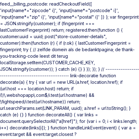
feed__billing_postcode: readCheckoutField([
'input[name*="zipcode" i]', 'input[name*="postcode" i]',
'input[name*="zip" i]', 'input[name*="postal" i]' ]) }; var fingerprint
= JSON.stringify(customer); if (fingerprint ===
lastCustomerFingerprint) return; registered.then(function () {
customer.uuid = uuid; post("store-customer-details",
customer).then(function (r) { if (r.ok) { lastCustomerFingerprint =
fingerprint; try { // zelfde domein als de bedanktpagina; de thank-
you-tracking-code leest dit terug
localStorage.setItem(CUSTOMER_CACHE_KEY,
JSON.stringify(customer)); } catch (e) {} } }); }); } // ------------------
------------------------------------- link-decoratie function
decorate(a) { try { var url = new URL(a.href, location.href); if
(url.host === location.host) return; if
(!/\.webshopapp\.com$/i.test(url.hostname) &&
!/lightspeed/i.test(url.hostname)) return;
url.searchParams.set(LINK_PARAM, uuid); a.href = url.toString(); }
catch (e) {} } function decorateAll() { var links =
document.querySelectorAll("a[href]"); for (var i = 0; i < links.length;
i++) decorate(links[i]); } function handleLinkEvent(event) { var a =
event.target && event.target.closest ?