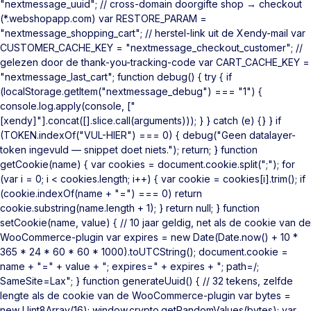
"nextmessage_uuid"; // cross-domain doorgifte shop → checkout
(*.webshopapp.com) var RESTORE_PARAM =
"nextmessage_shopping_cart"; // herstel-link uit de Xendy-mail var
CUSTOMER_CACHE_KEY = "nextmessage_checkout_customer"; //
gelezen door de thank-you-tracking-code var CART_CACHE_KEY =
"nextmessage_last_cart"; function debug() { try { if
(localStorage.getItem("nextmessage_debug") === "1") {
console.log.apply(console, ["
[xendy]"].concat([].slice.call(arguments))); } } catch (e) {} } if
(TOKEN.indexOf("VUL-HIER") === 0) { debug("Geen datalayer-
token ingevuld — snippet doet niets."); return; } function
getCookie(name) { var cookies = document.cookie.split(";"); for
(var i = 0; i < cookies.length; i++) { var cookie = cookies[i].trim(); if
(cookie.indexOf(name + "=") === 0) return
cookie.substring(name.length + 1); } return null; } function
setCookie(name, value) { // 10 jaar geldig, net als de cookie van de
WooCommerce-plugin var expires = new Date(Date.now() + 10 *
365 * 24 * 60 * 60 * 1000).toUTCString(); document.cookie =
name + "=" + value + "; expires=" + expires + "; path=/;
SameSite=Lax"; } function generateUuid() { // 32 tekens, zelfde
lengte als de cookie van de WooCommerce-plugin var bytes =
new Uint8Array(16); window.crypto.getRandomValues(bytes); var