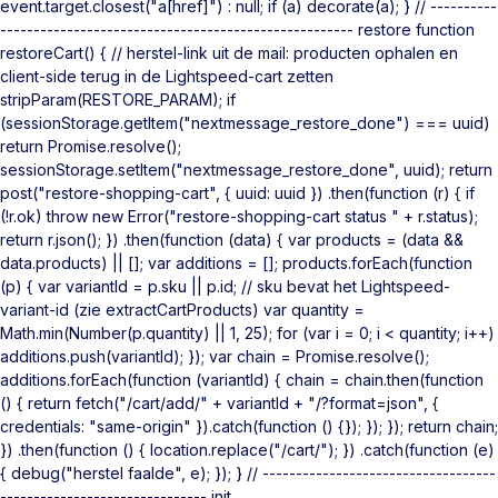
event.target.closest("a[href]") : null; if (a) decorate(a); } // ----------
----------------------------------------------------- restore function
restoreCart() { // herstel-link uit de mail: producten ophalen en
client-side terug in de Lightspeed-cart zetten
stripParam(RESTORE_PARAM); if
(sessionStorage.getItem("nextmessage_restore_done") === uuid)
return Promise.resolve();
sessionStorage.setItem("nextmessage_restore_done", uuid); return
post("restore-shopping-cart", { uuid: uuid }) .then(function (r) { if
(!r.ok) throw new Error("restore-shopping-cart status " + r.status);
return r.json(); }) .then(function (data) { var products = (data &&
data.products) || []; var additions = []; products.forEach(function
(p) { var variantId = p.sku || p.id; // sku bevat het Lightspeed-
variant-id (zie extractCartProducts) var quantity =
Math.min(Number(p.quantity) || 1, 25); for (var i = 0; i < quantity; i++)
additions.push(variantId); }); var chain = Promise.resolve();
additions.forEach(function (variantId) { chain = chain.then(function
() { return fetch("/cart/add/" + variantId + "/?format=json", {
credentials: "same-origin" }).catch(function () {}); }); }); return chain;
}) .then(function () { location.replace("/cart/"); }) .catch(function (e)
{ debug("herstel faalde", e); }); } // -----------------------------------
------------------------------- init