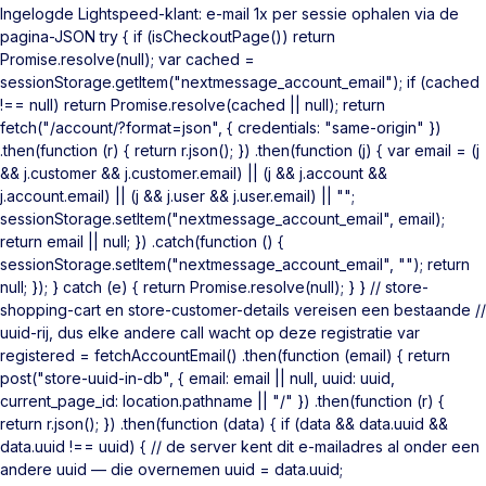
Ingelogde Lightspeed-klant: e-mail 1x per sessie ophalen via de
pagina-JSON try { if (isCheckoutPage()) return
Promise.resolve(null); var cached =
sessionStorage.getItem("nextmessage_account_email"); if (cached
!== null) return Promise.resolve(cached || null); return
fetch("/account/?format=json", { credentials: "same-origin" })
.then(function (r) { return r.json(); }) .then(function (j) { var email = (j
&& j.customer && j.customer.email) || (j && j.account &&
j.account.email) || (j && j.user && j.user.email) || "";
sessionStorage.setItem("nextmessage_account_email", email);
return email || null; }) .catch(function () {
sessionStorage.setItem("nextmessage_account_email", ""); return
null; }); } catch (e) { return Promise.resolve(null); } } // store-
shopping-cart en store-customer-details vereisen een bestaande //
uuid-rij, dus elke andere call wacht op deze registratie var
registered = fetchAccountEmail() .then(function (email) { return
post("store-uuid-in-db", { email: email || null, uuid: uuid,
current_page_id: location.pathname || "/" }) .then(function (r) {
return r.json(); }) .then(function (data) { if (data && data.uuid &&
data.uuid !== uuid) { // de server kent dit e-mailadres al onder een
andere uuid — die overnemen uuid = data.uuid;