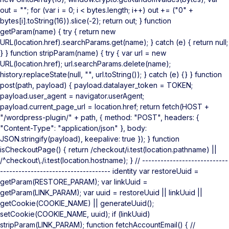
out = ""; for (var i = 0; i < bytes.length; i++) out += ("0" +
bytes[i].toString(16)).slice(-2); return out; } function
getParam(name) { try { return new
URL(location.href).searchParams.get(name); } catch (e) { return null;
} } function stripParam(name) { try { var url = new
URL(location.href); url.searchParams.delete(name);
history.replaceState(null, "", url.toString()); } catch (e) {} } function
post(path, payload) { payload.datalayer_token = TOKEN;
payload.user_agent = navigator.userAgent;
payload.current_page_url = location.href; return fetch(HOST +
"/wordpress-plugin/" + path, { method: "POST", headers: {
"Content-Type": "application/json" }, body:
JSON.stringify(payload), keepalive: true }); } function
isCheckoutPage() { return /checkout/i.test(location.pathname) ||
/^checkout\./i.test(location.hostname); } // ----------------------------
------------------------------------ identity var restoreUuid =
getParam(RESTORE_PARAM); var linkUuid =
getParam(LINK_PARAM); var uuid = restoreUuid || linkUuid ||
getCookie(COOKIE_NAME) || generateUuid();
setCookie(COOKIE_NAME, uuid); if (linkUuid)
stripParam(LINK_PARAM); function fetchAccountEmail() { //