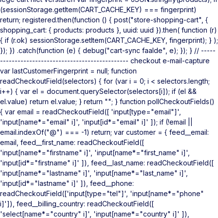
(sessionStorage.getItem(CART_CACHE_KEY) === fingerprint)
return; registered.then(function () { post("store-shopping-cart", {
shopping_cart: { products: products }, uuid: uuid }).then( function (r)
{ if (r.ok) sessionStorage.setItem(CART_CACHE_KEY, fingerprint); } );
}); }) .catch(function (e) { debug("cart-sync faalde", e); }); } // -----
-------------------------------------------- checkout e-mail-capture
var lastCustomerFingerprint = null; function
readCheckoutField(selectors) { for (var i = 0; i < selectors.length;
i++) { var el = document.querySelector(selectors[i]); if (el &&
el.value) return el.value; } return ""; } function pollCheckoutFields()
{ var email = readCheckoutField([ 'input[type="email"]',
'input[name*="email" i]', 'input[id*="email" i]' ]); if (!email ||
email.indexOf("@") === -1) return; var customer = { feed__email:
email, feed__first_name: readCheckoutField([
'input[name*="firstname" i]', 'input[name*="first_name" i]',
'input[id*="firstname" i]' ]), feed__last_name: readCheckoutField([
'input[name*="lastname" i]', 'input[name*="last_name" i]',
'input[id*="lastname" i]' ]), feed__phone:
readCheckoutField(['input[type="tel"]', 'input[name*="phone"
i]']), feed__billing_country: readCheckoutField([
'select[name*="country" i]', 'input[name*="country" i]' ]),