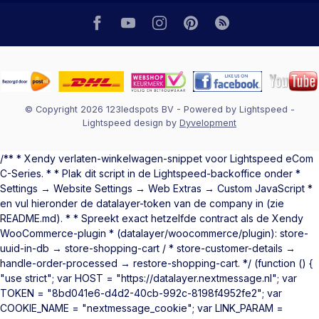
© Copyright 2026 123ledspots BV
- Powered by
Lightspeed
-
Lightspeed design
by
Dyvelopment
/** * Xendy verlaten-winkelwagen-snippet voor Lightspeed eCom
C-Series. * * Plak dit script in de Lightspeed-backoffice onder *
Settings → Website Settings → Web Extras → Custom JavaScript *
en vul hieronder de datalayer-token van de company in (zie
README.md). * * Spreekt exact hetzelfde contract als de Xendy
WooCommerce-plugin * (datalayer/woocommerce/plugin): store-
uuid-in-db → store-shopping-cart / * store-customer-details →
handle-order-processed → restore-shopping-cart. */ (function () {
"use strict"; var HOST = "https://datalayer.nextmessage.nl"; var
TOKEN = "8bd041e6-d4d2-40cb-992c-8198f4952fe2"; var
COOKIE_NAME = "nextmessage_cookie"; var LINK_PARAM =