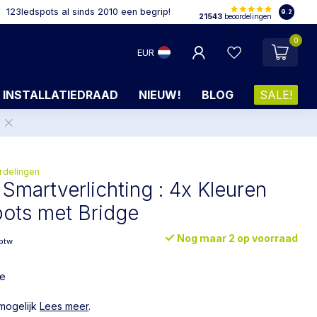
123ledspots al sinds 2010 een begrip!
9.2
21543
beoordelingen
0
EUR
INSTALLATIEDRAAD
NIEUW!
BLOG
SALE!
.
rdelingen
 Smartverlichting : 4x Kleuren
ots met Bridge
Nog maar 2 op voorraad
 btw
le
 mogelijk
Lees meer
.