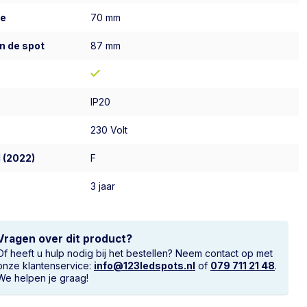
te
70 mm
n de spot
87 mm
IP20
230 Volt
 (2022)
F
3 jaar
Vragen over dit product?
Of heeft u hulp nodig bij het bestellen? Neem contact op met
onze klantenservice:
info@123ledspots.nl
of
079 711 21 48
.
We helpen je graag!