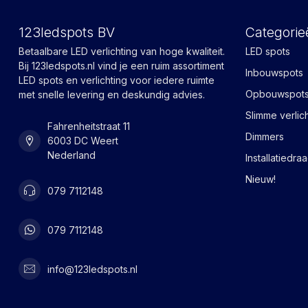
123ledspots BV
Categorie
Betaalbare LED verlichting van hoge kwaliteit.
LED spots
Bij 123ledspots.nl vind je een ruim assortiment
Inbouwspots
LED spots en verlichting voor iedere ruimte
Opbouwspot
met snelle levering en deskundig advies.
Slimme verlic
Fahrenheitstraat 11
Dimmers
6003 DC Weert
Nederland
Installatiedra
Nieuw!
079 7112148
079 7112148
info@123ledspots.nl