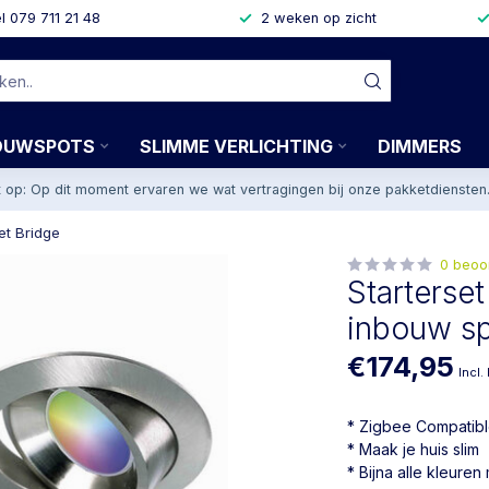
l 079 711 21 48
2 weken op zicht
OUWSPOTS
SLIMME VERLICHTING
DIMMERS
t op: Op dit moment ervaren we wat vertragingen bij onze pakketdiensten
et Bridge
0 beoo
Starterset
inbouw sp
€174,95
Incl.
* Zigbee Compatib
* Maak je huis slim
* Bijna alle kleuren