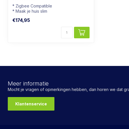
* Zigbee Compatible
* Maak je huis slim
* Bijna alle kleuren mogelijk
€174,95
Meer informatie
Mocht je vragen of opmerkingen hebben, dan horen we dat gra
Klantenservice