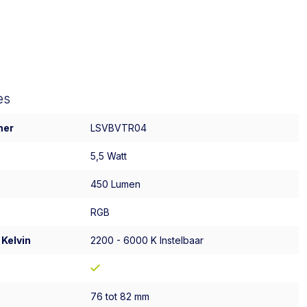
es
mer
LSVBVTR04
5,5 Watt
450 Lumen
RGB
 Kelvin
2200 - 6000 K Instelbaar
76 tot 82 mm