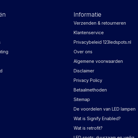
ën
Informatie
Verzenden & retourneren
Klantenservice
s
Privacybeleid 123ledspots.nl
hting
Over ons
Algemene voorwaarden
ad
Disclaimer
Privacy Policy
Betaalmethoden
Sitemap
De voordelen van LED lampen
Wat is Signify Enabled?
Wat is retrofit?
LED spots: duurzaam en veilig