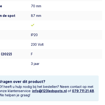
te
70 mm
n de spot
87 mm
IP20
230 Volt
 (2022)
F
3 jaar
Vragen over dit product?
Of heeft u hulp nodig bij het bestellen? Neem contact op met
onze klantenservice:
info@123ledspots.nl
of
079 711 21 48
.
We helpen je graag!