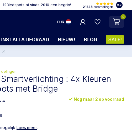
123ledspots al sinds 2010 een begrip!
9.2
21543
beoordelingen
0
EUR
INSTALLATIEDRAAD
NIEUW!
BLOG
SALE!
.
rdelingen
 Smartverlichting : 4x Kleuren
ots met Bridge
Nog maar 2 op voorraad
 btw
le
 mogelijk
Lees meer
.