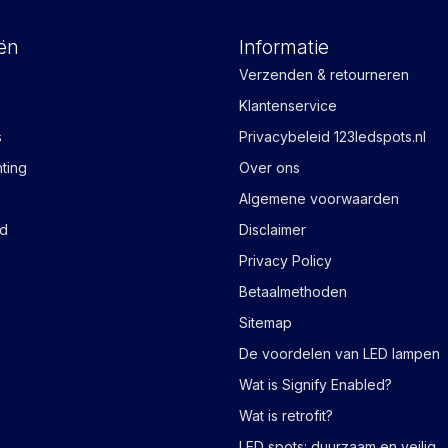
ën
Informatie
Verzenden & retourneren
Klantenservice
s
Privacybeleid 123ledspots.nl
hting
Over ons
Algemene voorwaarden
ad
Disclaimer
Privacy Policy
Betaalmethoden
Sitemap
De voordelen van LED lampen
Wat is Signify Enabled?
Wat is retrofit?
LED spots: duurzaam en veilig