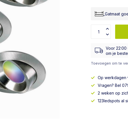
_Gatmaat go
Voor 22:00
om je bestel
Toevoegen om te ver
Op werkdagen
Vragen? Bel 079
2 weken op zic
123ledspots al 