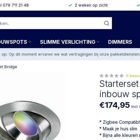
l 079 711 21 48
2 weken op zicht
OUWSPOTS
SLIMME VERLICHTING
DIMMERS
t op: Op dit moment ervaren we wat vertragingen bij onze pakketdiensten
et Bridge
0 beoo
Starterset
inbouw sp
€174,95
Incl.
* Zigbee Compatib
* Maak je huis slim
* Bijna alle kleuren