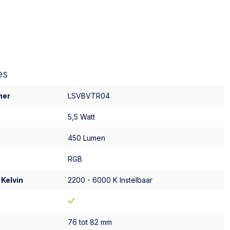
es
mer
LSVBVTR04
5,5 Watt
450 Lumen
RGB
 Kelvin
2200 - 6000 K Instelbaar
76 tot 82 mm