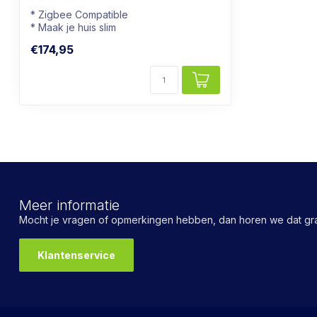
* Zigbee Compatible
* Maak je huis slim
* Bijna alle kleuren mogelijk
€174,95
Meer informatie
Mocht je vragen of opmerkingen hebben, dan horen we dat gra
Klantenservice