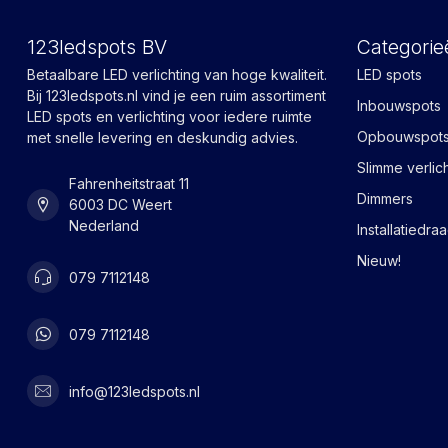
123ledspots BV
Categorie
Betaalbare LED verlichting van hoge kwaliteit.
LED spots
Bij 123ledspots.nl vind je een ruim assortiment
Inbouwspots
LED spots en verlichting voor iedere ruimte
Opbouwspot
met snelle levering en deskundig advies.
Slimme verlic
Fahrenheitstraat 11
Dimmers
6003 DC Weert
Nederland
Installatiedra
Nieuw!
079 7112148
079 7112148
info@123ledspots.nl