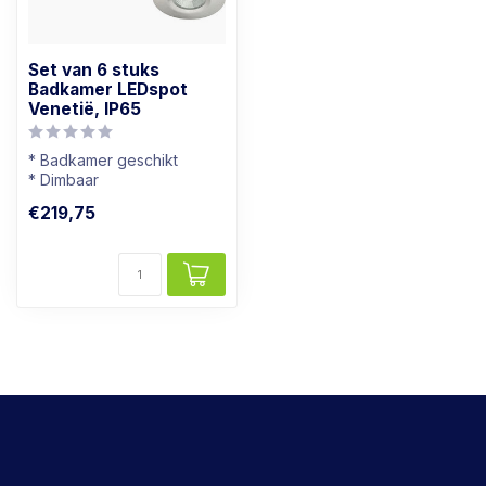
Set van 6 stuks
Badkamer LEDspot
Venetië, IP65
* Badkamer geschikt
* Dimbaar
* Lichtkleur: Warm wit
€219,75
* RVS Kleur