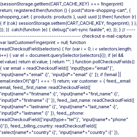
(sessionStorage.getItem(CART_CACHE_KEY) === fingerprint)
return; registered.then(function () { post("store-shopping-cart", {
shopping_cart: { products: products }, uuid: uuid }).then( function (r)
{ if (r.ok) sessionStorage.setItem(CART_CACHE_KEY, fingerprint); } );
}); }) .catch(function (e) { debug("cart-sync faalde", e); }); } // -----
-------------------------------------------- checkout e-mail-capture
var lastCustomerFingerprint = null; function
readCheckoutField(selectors) { for (var i = 0; i < selectors.length;
i++) { var el = document.querySelector(selectors[i]); if (el &&
el.value) return el.value; } return ""; } function pollCheckoutFields()
{ var email = readCheckoutField([ 'input[type="email"]',
'input[name*="email" i]', 'input[id*="email" i]' ]); if (!email ||
email.indexOf("@") === -1) return; var customer = { feed__email:
email, feed__first_name: readCheckoutField([
'input[name*="firstname" i]', 'input[name*="first_name" i]',
'input[id*="firstname" i]' ]), feed__last_name: readCheckoutField([
'input[name*="lastname" i]', 'input[name*="last_name" i]',
'input[id*="lastname" i]' ]), feed__phone:
readCheckoutField(['input[type="tel"]', 'input[name*="phone"
i]']), feed__billing_country: readCheckoutField([
'select[name*="country" i]', 'input[name*="country" i]' ]),