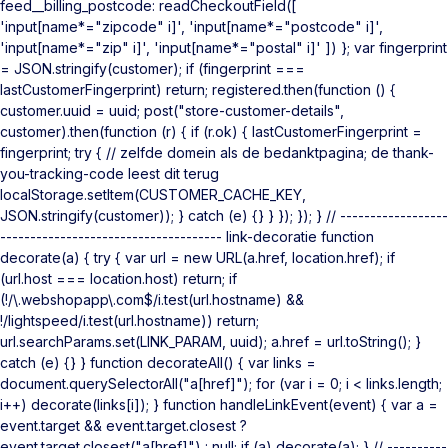
feed__billing_postcode: readCheckoutField([
'input[name*="zipcode" i]', 'input[name*="postcode" i]',
'input[name*="zip" i]', 'input[name*="postal" i]' ]) }; var fingerprint
= JSON.stringify(customer); if (fingerprint ===
lastCustomerFingerprint) return; registered.then(function () {
customer.uuid = uuid; post("store-customer-details",
customer).then(function (r) { if (r.ok) { lastCustomerFingerprint =
fingerprint; try { // zelfde domein als de bedanktpagina; de thank-
you-tracking-code leest dit terug
localStorage.setItem(CUSTOMER_CACHE_KEY,
JSON.stringify(customer)); } catch (e) {} } }); }); } // ------------------
------------------------------------- link-decoratie function
decorate(a) { try { var url = new URL(a.href, location.href); if
(url.host === location.host) return; if
(!/\.webshopapp\.com$/i.test(url.hostname) &&
!/lightspeed/i.test(url.hostname)) return;
url.searchParams.set(LINK_PARAM, uuid); a.href = url.toString(); }
catch (e) {} } function decorateAll() { var links =
document.querySelectorAll("a[href]"); for (var i = 0; i < links.length;
i++) decorate(links[i]); } function handleLinkEvent(event) { var a =
event.target && event.target.closest ?
event.target.closest("a[href]") : null; if (a) decorate(a); } // ----------