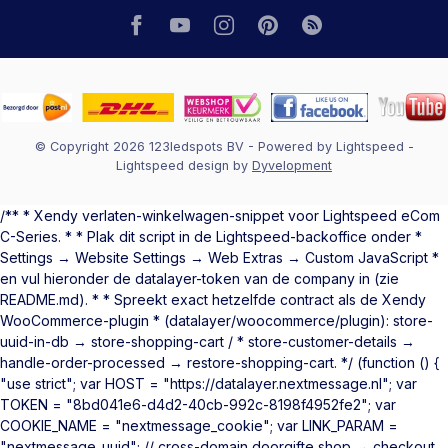
© Copyright 2026 123ledspots BV
- Powered by
Lightspeed
-
Lightspeed design
by
Dyvelopment
/** * Xendy verlaten-winkelwagen-snippet voor Lightspeed eCom
C-Series. * * Plak dit script in de Lightspeed-backoffice onder *
Settings → Website Settings → Web Extras → Custom JavaScript *
en vul hieronder de datalayer-token van de company in (zie
README.md). * * Spreekt exact hetzelfde contract als de Xendy
WooCommerce-plugin * (datalayer/woocommerce/plugin): store-
uuid-in-db → store-shopping-cart / * store-customer-details →
handle-order-processed → restore-shopping-cart. */ (function () {
"use strict"; var HOST = "https://datalayer.nextmessage.nl"; var
TOKEN = "8bd041e6-d4d2-40cb-992c-8198f4952fe2"; var
COOKIE_NAME = "nextmessage_cookie"; var LINK_PARAM =
"nextmessage_uuid"; // cross-domain doorgifte shop → checkout