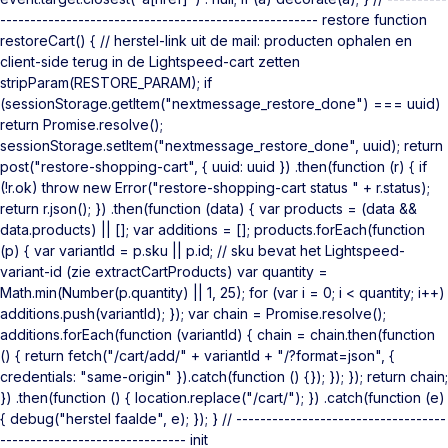
----------------------------------------------------- restore function
restoreCart() { // herstel-link uit de mail: producten ophalen en
client-side terug in de Lightspeed-cart zetten
stripParam(RESTORE_PARAM); if
(sessionStorage.getItem("nextmessage_restore_done") === uuid)
return Promise.resolve();
sessionStorage.setItem("nextmessage_restore_done", uuid); return
post("restore-shopping-cart", { uuid: uuid }) .then(function (r) { if
(!r.ok) throw new Error("restore-shopping-cart status " + r.status);
return r.json(); }) .then(function (data) { var products = (data &&
data.products) || []; var additions = []; products.forEach(function
(p) { var variantId = p.sku || p.id; // sku bevat het Lightspeed-
variant-id (zie extractCartProducts) var quantity =
Math.min(Number(p.quantity) || 1, 25); for (var i = 0; i < quantity; i++)
additions.push(variantId); }); var chain = Promise.resolve();
additions.forEach(function (variantId) { chain = chain.then(function
() { return fetch("/cart/add/" + variantId + "/?format=json", {
credentials: "same-origin" }).catch(function () {}); }); }); return chain;
}) .then(function () { location.replace("/cart/"); }) .catch(function (e)
{ debug("herstel faalde", e); }); } // -----------------------------------
------------------------------- init