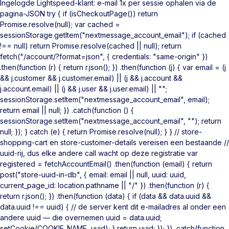
Ingelogde Lightspeed-klant: e-mail 1x per sessie ophalen via de
pagina-JSON try { if (isCheckoutPage()) return
Promise.resolve(null); var cached =
sessionStorage.getItem("nextmessage_account_email"); if (cached
!== null) return Promise.resolve(cached || null); return
fetch("/account/?format=json", { credentials: "same-origin" })
.then(function (r) { return r.json(); }) .then(function (j) { var email = (j
&& j.customer && j.customer.email) || (j && j.account &&
j.account.email) || (j && j.user && j.user.email) || "";
sessionStorage.setItem("nextmessage_account_email", email);
return email || null; }) .catch(function () {
sessionStorage.setItem("nextmessage_account_email", ""); return
null; }); } catch (e) { return Promise.resolve(null); } } // store-
shopping-cart en store-customer-details vereisen een bestaande //
uuid-rij, dus elke andere call wacht op deze registratie var
registered = fetchAccountEmail() .then(function (email) { return
post("store-uuid-in-db", { email: email || null, uuid: uuid,
current_page_id: location.pathname || "/" }) .then(function (r) {
return r.json(); }) .then(function (data) { if (data && data.uuid &&
data.uuid !== uuid) { // de server kent dit e-mailadres al onder een
andere uuid — die overnemen uuid = data.uuid;
setCookie(COOKIE_NAME, uuid); } return uuid; }); }) .catch(function