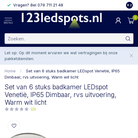
Vragen? Bel 079 711 21 48
2 weke
9.2
0
MENU
Let op: Op dit moment ervaren we wat vertragingen bij onze
pakketdiensten.
Home
/
Set van 6 stuks badkamer LEDspot Venetië, IP65
Dimbaar, rvs uitvoering, Warm wit licht
Set van 6 stuks badkamer LEDspot
Venetië, IP65 Dimbaar, rvs uitvoering,
Warm wit licht
(0)