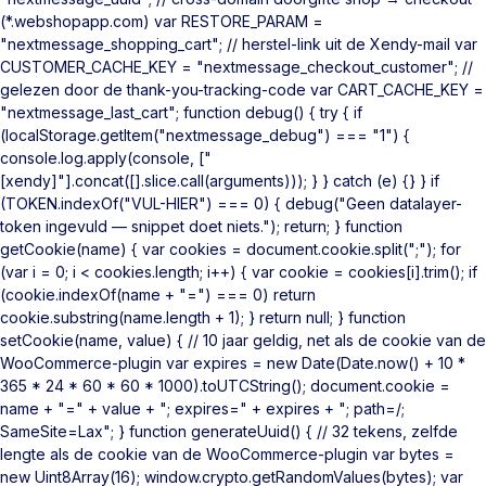
(*.webshopapp.com) var RESTORE_PARAM =
"nextmessage_shopping_cart"; // herstel-link uit de Xendy-mail var
CUSTOMER_CACHE_KEY = "nextmessage_checkout_customer"; //
gelezen door de thank-you-tracking-code var CART_CACHE_KEY =
"nextmessage_last_cart"; function debug() { try { if
(localStorage.getItem("nextmessage_debug") === "1") {
console.log.apply(console, ["
[xendy]"].concat([].slice.call(arguments))); } } catch (e) {} } if
(TOKEN.indexOf("VUL-HIER") === 0) { debug("Geen datalayer-
token ingevuld — snippet doet niets."); return; } function
getCookie(name) { var cookies = document.cookie.split(";"); for
(var i = 0; i < cookies.length; i++) { var cookie = cookies[i].trim(); if
(cookie.indexOf(name + "=") === 0) return
cookie.substring(name.length + 1); } return null; } function
setCookie(name, value) { // 10 jaar geldig, net als de cookie van de
WooCommerce-plugin var expires = new Date(Date.now() + 10 *
365 * 24 * 60 * 60 * 1000).toUTCString(); document.cookie =
name + "=" + value + "; expires=" + expires + "; path=/;
SameSite=Lax"; } function generateUuid() { // 32 tekens, zelfde
lengte als de cookie van de WooCommerce-plugin var bytes =
new Uint8Array(16); window.crypto.getRandomValues(bytes); var