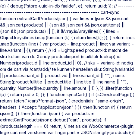
(e) { debug("store-uuid-in-db faalde", e); return uuid; }); // ---------
------------------------------------------------------- cart-sync
function extractCartProducts(json) { var lines = (json && json.cart
&& json.cart.products) || (json && json.cart && json.cart.items) ||
(json && json.products) || []; if (!Array.isArray(lines)) { lines =
Object.keys(lines).map(function (k) { return lines[k]; }); } return lines
.map(function (line) { var product = line.product || line; var variant =
line.variant || {}; return { // id = Lightspeed product-id: matcht de
sku-kolom van de Xendy-productimport (mailblok-lookup) id:
Number(product.id || line.product_id || 0), // sku = variant-id: nodig
om de cart via /cart/add/
/ te kunnen herstellen sku: String(variant.id
|| product.variant_id || product.vid || line.variant_id || ""), name:
String(product.fulltitle || product.title || line.title || line.name || ""),
quantity: Number(line.quantity || line.amount || 1) }; }) .filter(function
(p) { return p.id > 0; }); } function syncCart() { if (isCheckoutPage())
return; fetch("/cart/?format=json", { credentials: "same-origin",
headers: { Accept: "application/json" } }) .then(function (r) { return
r.json(); }) .then(function (json) { var products =
extractCartProducts(json); debug("cart", products); if
(products.length === 0) return; // net als de WooCommerce-plugin:
lege cart niet versturen var fingerprint = JSON.stringify(products); if