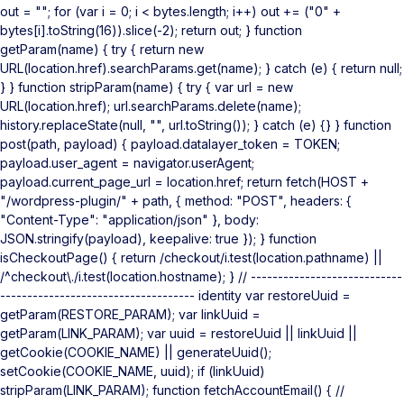
out = ""; for (var i = 0; i < bytes.length; i++) out += ("0" +
bytes[i].toString(16)).slice(-2); return out; } function
getParam(name) { try { return new
URL(location.href).searchParams.get(name); } catch (e) { return null;
} } function stripParam(name) { try { var url = new
URL(location.href); url.searchParams.delete(name);
history.replaceState(null, "", url.toString()); } catch (e) {} } function
post(path, payload) { payload.datalayer_token = TOKEN;
payload.user_agent = navigator.userAgent;
payload.current_page_url = location.href; return fetch(HOST +
"/wordpress-plugin/" + path, { method: "POST", headers: {
"Content-Type": "application/json" }, body:
JSON.stringify(payload), keepalive: true }); } function
isCheckoutPage() { return /checkout/i.test(location.pathname) ||
/^checkout\./i.test(location.hostname); } // ----------------------------
------------------------------------ identity var restoreUuid =
getParam(RESTORE_PARAM); var linkUuid =
getParam(LINK_PARAM); var uuid = restoreUuid || linkUuid ||
getCookie(COOKIE_NAME) || generateUuid();
setCookie(COOKIE_NAME, uuid); if (linkUuid)
stripParam(LINK_PARAM); function fetchAccountEmail() { //