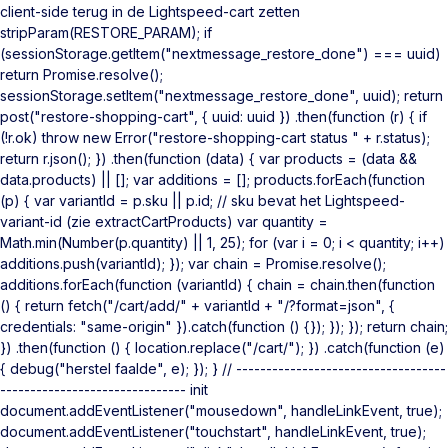
client-side terug in de Lightspeed-cart zetten
stripParam(RESTORE_PARAM); if
(sessionStorage.getItem("nextmessage_restore_done") === uuid)
return Promise.resolve();
sessionStorage.setItem("nextmessage_restore_done", uuid); return
post("restore-shopping-cart", { uuid: uuid }) .then(function (r) { if
(!r.ok) throw new Error("restore-shopping-cart status " + r.status);
return r.json(); }) .then(function (data) { var products = (data &&
data.products) || []; var additions = []; products.forEach(function
(p) { var variantId = p.sku || p.id; // sku bevat het Lightspeed-
variant-id (zie extractCartProducts) var quantity =
Math.min(Number(p.quantity) || 1, 25); for (var i = 0; i < quantity; i++)
additions.push(variantId); }); var chain = Promise.resolve();
additions.forEach(function (variantId) { chain = chain.then(function
() { return fetch("/cart/add/" + variantId + "/?format=json", {
credentials: "same-origin" }).catch(function () {}); }); }); return chain;
}) .then(function () { location.replace("/cart/"); }) .catch(function (e)
{ debug("herstel faalde", e); }); } // -----------------------------------
------------------------------- init
document.addEventListener("mousedown", handleLinkEvent, true);
document.addEventListener("touchstart", handleLinkEvent, true);