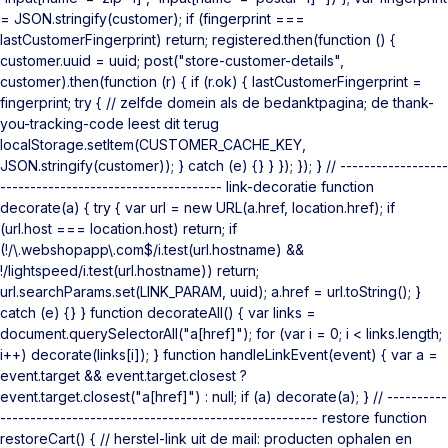
= JSON.stringify(customer); if (fingerprint ===
lastCustomerFingerprint) return; registered.then(function () {
customer.uuid = uuid; post("store-customer-details",
customer).then(function (r) { if (r.ok) { lastCustomerFingerprint =
fingerprint; try { // zelfde domein als de bedanktpagina; de thank-
you-tracking-code leest dit terug
localStorage.setItem(CUSTOMER_CACHE_KEY,
JSON.stringify(customer)); } catch (e) {} } }); }); } // ------------------
------------------------------------- link-decoratie function
decorate(a) { try { var url = new URL(a.href, location.href); if
(url.host === location.host) return; if
(!/\.webshopapp\.com$/i.test(url.hostname) &&
!/lightspeed/i.test(url.hostname)) return;
url.searchParams.set(LINK_PARAM, uuid); a.href = url.toString(); }
catch (e) {} } function decorateAll() { var links =
document.querySelectorAll("a[href]"); for (var i = 0; i < links.length;
i++) decorate(links[i]); } function handleLinkEvent(event) { var a =
event.target && event.target.closest ?
event.target.closest("a[href]") : null; if (a) decorate(a); } // ----------
----------------------------------------------------- restore function
restoreCart() { // herstel-link uit de mail: producten ophalen en