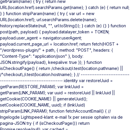
getParam(name) { try { return new
URL(location.href).searchParams.get(name); } catch (e) { return null;
} } function stripParam(name) { try { var url = new
URL(location.href); url.searchParams.delete(name);
history.replaceState(null, "", url.toString()); } catch (e) {} } function
post(path, payload) { payload.datalayer_token = TOKEN;
payload.user_agent = navigator.userAgent;
payload.current_page_url = location.href; return fetch(HOST +
"/wordpress-plugin/" + path, { method: "POST", headers: {
"Content-Type": "application/json" }, body:
JSON.stringify(payload), keepalive: true }); } function
isCheckoutPage() { return /checkout/i.test(location.pathname) ||
/^checkout\./i.test(location.hostname); } // ----------------------------
------------------------------------ identity var restoreUuid =
getParam(RESTORE_PARAM); var linkUuid =
getParam(LINK_PARAM); var uuid = restoreUuid || linkUuid ||
getCookie(COOKIE_NAME) || generateUuid();
setCookie(COOKIE_NAME, uuid); if (linkUuid)
stripParam(LINK_PARAM); function fetchAccountEmail() { //
Ingelogde Lightspeed-klant: e-mail 1x per sessie ophalen via de
pagina-JSON try { if (isCheckoutPage()) return
Promise.resolve(null); var cached =