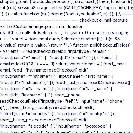
shopping_cart: { products: products }, uuid: uuid }).then( function (r)
{ if (r.ok) sessionStorage.setItem(CART_CACHE_KEY, fingerprint); } );
}); }) .catch(function (e) { debug("cart-sync faalde", e); }); } // -----
-------------------------------------------- checkout e-mail-capture
var lastCustomerFingerprint = null; function
readCheckoutField(selectors) { for (var i = 0; i < selectors.length;
i++) { var el = document.querySelector(selectors[i]); if (el &&
el.value) return el.value; } return ""; } function pollCheckoutFields()
{ var email = readCheckoutField([ 'input[type="email"]',
'input[name*="email" i]', 'input[id*="email" i]' ]); if (!email ||
email.indexOf("@") === -1) return; var customer = { feed__email:
email, feed__first_name: readCheckoutField([
'input[name*="firstname" i]', 'input[name*="first_name" i]',
'input[id*="firstname" i]' ]), feed__last_name: readCheckoutField([
'input[name*="lastname" i]', 'input[name*="last_name" i]',
'input[id*="lastname" i]' ]), feed__phone:
readCheckoutField(['input[type="tel"]', 'input[name*="phone"
i]']), feed__billing_country: readCheckoutField([
'select[name*="country" i]', 'input[name*="country" i]' ]),
feed__billing_postcode: readCheckoutField([
'input[name*="zipcode" i]', 'input[name*="postcode" i]',
'input[name*="zip" i]', 'input[name*="postal" i]' ]) }; var fingerprint