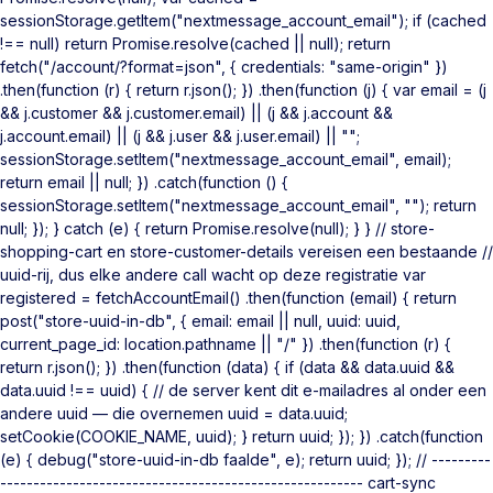
sessionStorage.getItem("nextmessage_account_email"); if (cached
!== null) return Promise.resolve(cached || null); return
fetch("/account/?format=json", { credentials: "same-origin" })
.then(function (r) { return r.json(); }) .then(function (j) { var email = (j
&& j.customer && j.customer.email) || (j && j.account &&
j.account.email) || (j && j.user && j.user.email) || "";
sessionStorage.setItem("nextmessage_account_email", email);
return email || null; }) .catch(function () {
sessionStorage.setItem("nextmessage_account_email", ""); return
null; }); } catch (e) { return Promise.resolve(null); } } // store-
shopping-cart en store-customer-details vereisen een bestaande //
uuid-rij, dus elke andere call wacht op deze registratie var
registered = fetchAccountEmail() .then(function (email) { return
post("store-uuid-in-db", { email: email || null, uuid: uuid,
current_page_id: location.pathname || "/" }) .then(function (r) {
return r.json(); }) .then(function (data) { if (data && data.uuid &&
data.uuid !== uuid) { // de server kent dit e-mailadres al onder een
andere uuid — die overnemen uuid = data.uuid;
setCookie(COOKIE_NAME, uuid); } return uuid; }); }) .catch(function
(e) { debug("store-uuid-in-db faalde", e); return uuid; }); // ---------
------------------------------------------------------- cart-sync