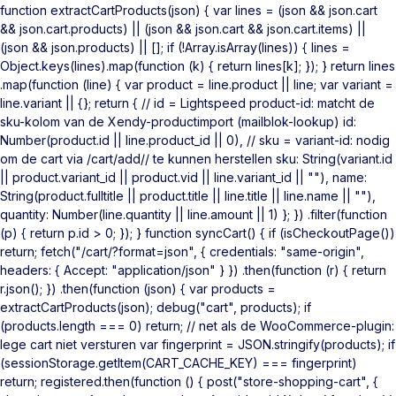
function extractCartProducts(json) { var lines = (json && json.cart
&& json.cart.products) || (json && json.cart && json.cart.items) ||
(json && json.products) || []; if (!Array.isArray(lines)) { lines =
Object.keys(lines).map(function (k) { return lines[k]; }); } return lines
.map(function (line) { var product = line.product || line; var variant =
line.variant || {}; return { // id = Lightspeed product-id: matcht de
sku-kolom van de Xendy-productimport (mailblok-lookup) id:
Number(product.id || line.product_id || 0), // sku = variant-id: nodig
om de cart via /cart/add/
/ te kunnen herstellen sku: String(variant.id
|| product.variant_id || product.vid || line.variant_id || ""), name:
String(product.fulltitle || product.title || line.title || line.name || ""),
quantity: Number(line.quantity || line.amount || 1) }; }) .filter(function
(p) { return p.id > 0; }); } function syncCart() { if (isCheckoutPage())
return; fetch("/cart/?format=json", { credentials: "same-origin",
headers: { Accept: "application/json" } }) .then(function (r) { return
r.json(); }) .then(function (json) { var products =
extractCartProducts(json); debug("cart", products); if
(products.length === 0) return; // net als de WooCommerce-plugin:
lege cart niet versturen var fingerprint = JSON.stringify(products); if
(sessionStorage.getItem(CART_CACHE_KEY) === fingerprint)
return; registered.then(function () { post("store-shopping-cart", {