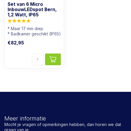
Set van 6 Micro
InbouwLEDspot Bern,
1,2 Watt, IP65
* Maar 17 mm diep
* Badkamer geschikt (IP65)
* Lichtkleur: Warm wit
€82,95
* Dimbaar
Meer informatie
Mocht je vragen of opmerkingen hebben, dan horen we dat
graag van je.