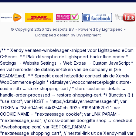
© Copyright 2026 123ledspots BV
- Powered by
Lightspeed
-
Lightspeed design
by
Dyvelopment
/** * Xendy verlaten-winkelwagen-snippet voor Lightspeed eCom
C-Series. * * Plak dit script in de Lightspeed-backoffice onder *
Settings → Website Settings → Web Extras → Custom JavaScript *
en vul hieronder de datalayer-token van de company in (zie
README.md). * * Spreekt exact hetzelfde contract als de Xendy
WooCommerce-plugin * (datalayer/woocommerce/plugin): store-
uuid-in-db → store-shopping-cart / * store-customer-details →
handle-order-processed → restore-shopping-cart. */ (function () {
"use strict"; var HOST = "https://datalayer.nextmessage.nl"; var
TOKEN = "8bd041e6-d4d2-40cb-992c-8198f4952fe2"; var
COOKIE_NAME = "nextmessage_cookie"; var LINK_PARAM =
"nextmessage_uuid"; // cross-domain doorgifte shop → checkout
(*.webshopapp.com) var RESTORE_PARAM =
"nextmessage_shopping_cart"; // herstel-link uit de Xendy-mail var