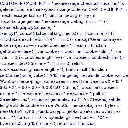
CUSTOMER_CACHE_KEY = "nextmessage_checkout_customer"; //
gelezen door de thank-you-tracking-code var CART_CACHE_KEY =
"nextmessage_last_cart"; function debug() { try { if
(localStorage.getItem("nextmessage_debug") === "1") {
console.log.apply(console, ["
[xendy]"].concat([].slice.call(arguments))); } } catch (e) {} } if
(TOKEN.indexOf("VUL-HIER") === 0) { debug("Geen datalayer-
token ingevuld — snippet doet niets."); return; } function
getCookie(name) { var cookies = document.cookie.split(";"); for
(var i = 0; i < cookies.length; i++) { var cookie = cookies[i].trim(); if
(cookie.indexOf(name + "=") === 0) return
cookie.substring(name.length + 1); } return null; } function
setCookie(name, value) { // 10 jaar geldig, net als de cookie van de
WooCommerce-plugin var expires = new Date(Date.now() + 10 *
365 * 24 * 60 * 60 * 1000).toUTCString(); document.cookie =
name + "=" + value + "; expires=" + expires + "; path=/;
SameSite=Lax"; } function generateUuid() { // 32 tekens, zelfde
lengte als de cookie van de WooCommerce-plugin var bytes =
new Uint8Array(16); window.crypto.getRandomValues(bytes); var
out = ""; for (var i = 0; i < bytes.length; i++) out += ("0" +
bytes[i].toString(16)).slice(-2); return out; } function