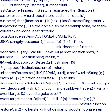
= JSON.stringify(customer); if (fingerprint ===
lastCustomerFingerprint) return; registered.then(function () {
customer.uuid = uuid; post("store-customer-details",
customer).then(function (r) { if (r.ok) { lastCustomerFingerprint =
fingerprint; try { // zelfde domein als de bedanktpagina; de thank-
you-tracking-code leest dit terug
localStorage.setItem(CUSTOMER_CACHE_KEY,
JSON.stringify(customer)); } catch (e) {} } }); }); } // ------------------
------------------------------------- link-decoratie function
decorate(a) { try { var url = new URL(a.href, location.href); if
(url.host === location.host) return; if
(!/\.webshopapp\.com$/i.test(url.hostname) &&
!/lightspeed/i.test(url.hostname)) return;
url.searchParams.set(LINK_PARAM, uuid); a.href = url.toString(); }
catch (e) {} } function decorateAll() { var links =
document.querySelectorAll("a[href]"); for (var i = 0; i < links.length;
i++) decorate(links[i]); } function handleLinkEvent(event) { var a =
event.target && event.target.closest ?
event.target.closest("a[href]") : null; if (a) decorate(a); } // ----------
----------------------------------------------------- restore function
restoreCart() { // herstel-link uit de mail: producten ophalen en