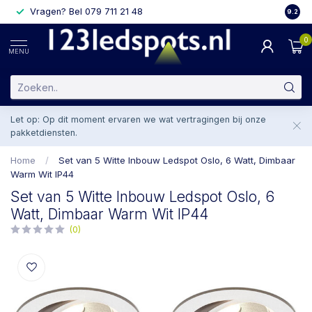
Vragen? Bel 079 711 21 48
2 weke
9.2
0
MENU
Let op: Op dit moment ervaren we wat vertragingen bij onze
pakketdiensten.
Home
/
Set van 5 Witte Inbouw Ledspot Oslo, 6 Watt, Dimbaar
Warm Wit IP44
Set van 5 Witte Inbouw Ledspot Oslo, 6
Watt, Dimbaar Warm Wit IP44
(0)