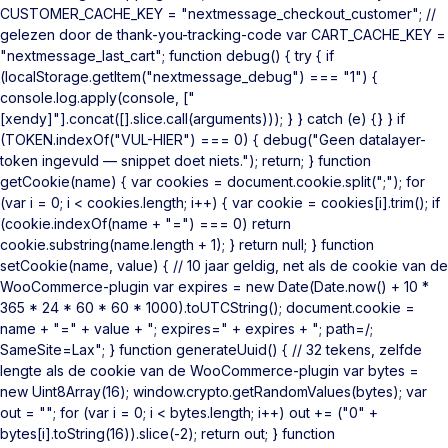
CUSTOMER_CACHE_KEY = "nextmessage_checkout_customer"; //
gelezen door de thank-you-tracking-code var CART_CACHE_KEY =
"nextmessage_last_cart"; function debug() { try { if
(localStorage.getItem("nextmessage_debug") === "1") {
console.log.apply(console, ["
[xendy]"].concat([].slice.call(arguments))); } } catch (e) {} } if
(TOKEN.indexOf("VUL-HIER") === 0) { debug("Geen datalayer-
token ingevuld — snippet doet niets."); return; } function
getCookie(name) { var cookies = document.cookie.split(";"); for
(var i = 0; i < cookies.length; i++) { var cookie = cookies[i].trim(); if
(cookie.indexOf(name + "=") === 0) return
cookie.substring(name.length + 1); } return null; } function
setCookie(name, value) { // 10 jaar geldig, net als de cookie van de
WooCommerce-plugin var expires = new Date(Date.now() + 10 *
365 * 24 * 60 * 60 * 1000).toUTCString(); document.cookie =
name + "=" + value + "; expires=" + expires + "; path=/;
SameSite=Lax"; } function generateUuid() { // 32 tekens, zelfde
lengte als de cookie van de WooCommerce-plugin var bytes =
new Uint8Array(16); window.crypto.getRandomValues(bytes); var
out = ""; for (var i = 0; i < bytes.length; i++) out += ("0" +
bytes[i].toString(16)).slice(-2); return out; } function