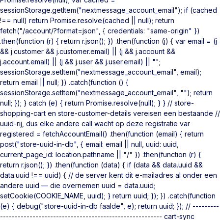
sessionStorage.getItem("nextmessage_account_email"); if (cached
!== null) return Promise.resolve(cached || null); return
fetch("/account/?format=json", { credentials: "same-origin" })
.then(function (r) { return r.json(); }) .then(function (j) { var email = (j
&& j.customer && j.customer.email) || (j && j.account &&
j.account.email) || (j && j.user && j.user.email) || "";
sessionStorage.setItem("nextmessage_account_email", email);
return email || null; }) .catch(function () {
sessionStorage.setItem("nextmessage_account_email", ""); return
null; }); } catch (e) { return Promise.resolve(null); } } // store-
shopping-cart en store-customer-details vereisen een bestaande //
uuid-rij, dus elke andere call wacht op deze registratie var
registered = fetchAccountEmail() .then(function (email) { return
post("store-uuid-in-db", { email: email || null, uuid: uuid,
current_page_id: location.pathname || "/" }) .then(function (r) {
return r.json(); }) .then(function (data) { if (data && data.uuid &&
data.uuid !== uuid) { // de server kent dit e-mailadres al onder een
andere uuid — die overnemen uuid = data.uuid;
setCookie(COOKIE_NAME, uuid); } return uuid; }); }) .catch(function
(e) { debug("store-uuid-in-db faalde", e); return uuid; }); // ---------
------------------------------------------------------- cart-sync