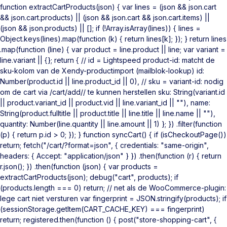
function extractCartProducts(json) { var lines = (json && json.cart
&& json.cart.products) || (json && json.cart && json.cart.items) ||
(json && json.products) || []; if (!Array.isArray(lines)) { lines =
Object.keys(lines).map(function (k) { return lines[k]; }); } return lines
.map(function (line) { var product = line.product || line; var variant =
line.variant || {}; return { // id = Lightspeed product-id: matcht de
sku-kolom van de Xendy-productimport (mailblok-lookup) id:
Number(product.id || line.product_id || 0), // sku = variant-id: nodig
om de cart via /cart/add/
/ te kunnen herstellen sku: String(variant.id
|| product.variant_id || product.vid || line.variant_id || ""), name:
String(product.fulltitle || product.title || line.title || line.name || ""),
quantity: Number(line.quantity || line.amount || 1) }; }) .filter(function
(p) { return p.id > 0; }); } function syncCart() { if (isCheckoutPage())
return; fetch("/cart/?format=json", { credentials: "same-origin",
headers: { Accept: "application/json" } }) .then(function (r) { return
r.json(); }) .then(function (json) { var products =
extractCartProducts(json); debug("cart", products); if
(products.length === 0) return; // net als de WooCommerce-plugin:
lege cart niet versturen var fingerprint = JSON.stringify(products); if
(sessionStorage.getItem(CART_CACHE_KEY) === fingerprint)
return; registered.then(function () { post("store-shopping-cart", {