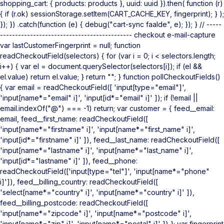
shopping_cart: { products: products }, uuid: uuid }).then( function (r)
{ if (r.ok) sessionStorage.setItem(CART_CACHE_KEY, fingerprint); } );
}); }) .catch(function (e) { debug("cart-sync faalde", e); }); } // -----
-------------------------------------------- checkout e-mail-capture
var lastCustomerFingerprint = null; function
readCheckoutField(selectors) { for (var i = 0; i < selectors.length;
i++) { var el = document.querySelector(selectors[i]); if (el &&
el.value) return el.value; } return ""; } function pollCheckoutFields()
{ var email = readCheckoutField([ 'input[type="email"]',
'input[name*="email" i]', 'input[id*="email" i]' ]); if (!email ||
email.indexOf("@") === -1) return; var customer = { feed__email:
email, feed__first_name: readCheckoutField([
'input[name*="firstname" i]', 'input[name*="first_name" i]',
'input[id*="firstname" i]' ]), feed__last_name: readCheckoutField([
'input[name*="lastname" i]', 'input[name*="last_name" i]',
'input[id*="lastname" i]' ]), feed__phone:
readCheckoutField(['input[type="tel"]', 'input[name*="phone"
i]']), feed__billing_country: readCheckoutField([
'select[name*="country" i]', 'input[name*="country" i]' ]),
feed__billing_postcode: readCheckoutField([
'input[name*="zipcode" i]', 'input[name*="postcode" i]',
'input[name*="zip" i]', 'input[name*="postal" i]' ]) }; var fingerprint