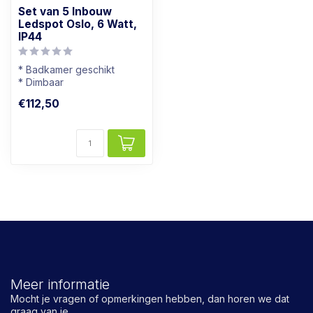
Set van 5 Inbouw
Ledspot Oslo, 6 Watt,
IP44
* Badkamer geschikt
* Dimbaar
* Lichtkleur: Warm wit
€112,50
* Wit Armatuur
Meer informatie
Mocht je vragen of opmerkingen hebben, dan horen we dat
graag van je.