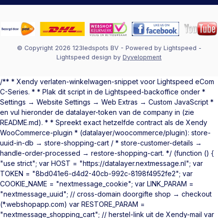
© Copyright 2026 123ledspots BV
- Powered by
Lightspeed
-
Lightspeed design
by
Dyvelopment
/** * Xendy verlaten-winkelwagen-snippet voor Lightspeed eCom
C-Series. * * Plak dit script in de Lightspeed-backoffice onder *
Settings → Website Settings → Web Extras → Custom JavaScript *
en vul hieronder de datalayer-token van de company in (zie
README.md). * * Spreekt exact hetzelfde contract als de Xendy
WooCommerce-plugin * (datalayer/woocommerce/plugin): store-
uuid-in-db → store-shopping-cart / * store-customer-details →
handle-order-processed → restore-shopping-cart. */ (function () {
"use strict"; var HOST = "https://datalayer.nextmessage.nl"; var
TOKEN = "8bd041e6-d4d2-40cb-992c-8198f4952fe2"; var
COOKIE_NAME = "nextmessage_cookie"; var LINK_PARAM =
"nextmessage_uuid"; // cross-domain doorgifte shop → checkout
(*.webshopapp.com) var RESTORE_PARAM =
"nextmessage_shopping_cart"; // herstel-link uit de Xendy-mail var