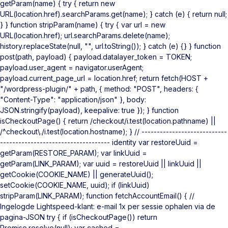
getParam(name) { try { return new
URL(location.href).searchParams.get(name); } catch (e) { return null;
} } function stripParam(name) { try { var url = new
URL(location.href); url.searchParams.delete(name);
history.replaceState(null, "", url.toString()); } catch (e) {} } function
post(path, payload) { payload.datalayer_token = TOKEN;
payload.user_agent = navigator.userAgent;
payload.current_page_url = location.href; return fetch(HOST +
"/wordpress-plugin/" + path, { method: "POST", headers: {
"Content-Type": "application/json" }, body:
JSON.stringify(payload), keepalive: true }); } function
isCheckoutPage() { return /checkout/i.test(location.pathname) ||
/^checkout\./i.test(location.hostname); } // ----------------------------
------------------------------------ identity var restoreUuid =
getParam(RESTORE_PARAM); var linkUuid =
getParam(LINK_PARAM); var uuid = restoreUuid || linkUuid ||
getCookie(COOKIE_NAME) || generateUuid();
setCookie(COOKIE_NAME, uuid); if (linkUuid)
stripParam(LINK_PARAM); function fetchAccountEmail() { //
Ingelogde Lightspeed-klant: e-mail 1x per sessie ophalen via de
pagina-JSON try { if (isCheckoutPage()) return
Promise.resolve(null); var cached =