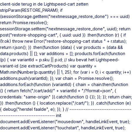
client-side terug in de Lightspeed-cart zetten
stripParam(RESTORE_PARAM); if
(sessionStorage.getItem("nextmessage_restore_done") === uuid)
return Promise.resolve();
sessionStorage.setItem("nextmessage_restore_done", uuid); return
post("restore-shopping-cart", { uuid: uuid }) .then(function (r) { if
(!r.ok) throw new Error("restore-shopping-cart status " + r.status);
return r.json(); }) .then(function (data) { var products = (data &&
data.products) || []; var additions = []; products.forEach(function
(p) { var variantId = p.sku || p.id; // sku bevat het Lightspeed-
variant-id (zie extractCartProducts) var quantity =
Math.min(Number(p.quantity) || 1, 25); for (var i = 0; i < quantity; i++)
additions.push(variantId); }); var chain = Promise.resolve();
additions.forEach(function (variantId) { chain = chain.then(function
() { return fetch("/cart/add/" + variantId + "/?format=json", {
credentials: "same-origin" }).catch(function () {}); }); }); return chain;
}) .then(function () { location.replace("/cart/"); }) .catch(function (e)
{ debug("herstel faalde", e); }); } // -----------------------------------
------------------------------- init
document.addEventListener("mousedown", handleLinkEvent, true);
document.addEventListener("touchstart", handleLinkEvent, true);