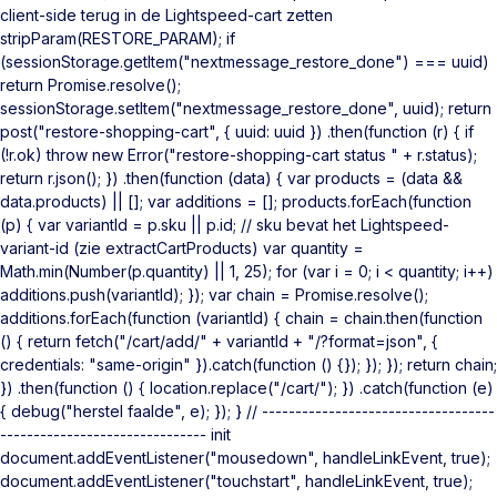
client-side terug in de Lightspeed-cart zetten
stripParam(RESTORE_PARAM); if
(sessionStorage.getItem("nextmessage_restore_done") === uuid)
return Promise.resolve();
sessionStorage.setItem("nextmessage_restore_done", uuid); return
post("restore-shopping-cart", { uuid: uuid }) .then(function (r) { if
(!r.ok) throw new Error("restore-shopping-cart status " + r.status);
return r.json(); }) .then(function (data) { var products = (data &&
data.products) || []; var additions = []; products.forEach(function
(p) { var variantId = p.sku || p.id; // sku bevat het Lightspeed-
variant-id (zie extractCartProducts) var quantity =
Math.min(Number(p.quantity) || 1, 25); for (var i = 0; i < quantity; i++)
additions.push(variantId); }); var chain = Promise.resolve();
additions.forEach(function (variantId) { chain = chain.then(function
() { return fetch("/cart/add/" + variantId + "/?format=json", {
credentials: "same-origin" }).catch(function () {}); }); }); return chain;
}) .then(function () { location.replace("/cart/"); }) .catch(function (e)
{ debug("herstel faalde", e); }); } // -----------------------------------
------------------------------- init
document.addEventListener("mousedown", handleLinkEvent, true);
document.addEventListener("touchstart", handleLinkEvent, true);