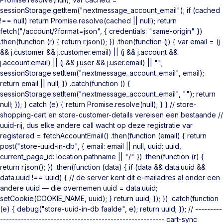
sessionStorage.getItem("nextmessage_account_email"); if (cached
!== null) return Promise.resolve(cached || null); return
fetch("/account/?format=json", { credentials: "same-origin" })
.then(function (r) { return r.json(); }) .then(function (j) { var email = (j
&& j.customer && j.customer.email) || (j && j.account &&
j.account.email) || (j && j.user && j.user.email) || "";
sessionStorage.setItem("nextmessage_account_email", email);
return email || null; }) .catch(function () {
sessionStorage.setItem("nextmessage_account_email", ""); return
null; }); } catch (e) { return Promise.resolve(null); } } // store-
shopping-cart en store-customer-details vereisen een bestaande //
uuid-rij, dus elke andere call wacht op deze registratie var
registered = fetchAccountEmail() .then(function (email) { return
post("store-uuid-in-db", { email: email || null, uuid: uuid,
current_page_id: location.pathname || "/" }) .then(function (r) {
return r.json(); }) .then(function (data) { if (data && data.uuid &&
data.uuid !== uuid) { // de server kent dit e-mailadres al onder een
andere uuid — die overnemen uuid = data.uuid;
setCookie(COOKIE_NAME, uuid); } return uuid; }); }) .catch(function
(e) { debug("store-uuid-in-db faalde", e); return uuid; }); // ---------
------------------------------------------------------- cart-sync