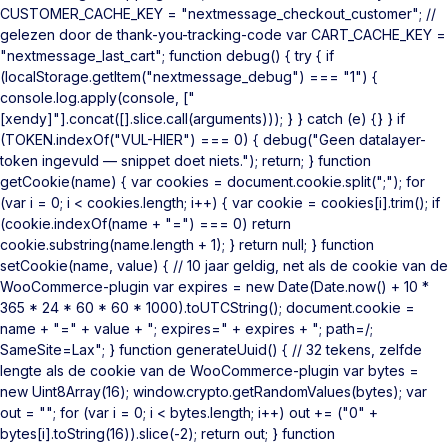
CUSTOMER_CACHE_KEY = "nextmessage_checkout_customer"; //
gelezen door de thank-you-tracking-code var CART_CACHE_KEY =
"nextmessage_last_cart"; function debug() { try { if
(localStorage.getItem("nextmessage_debug") === "1") {
console.log.apply(console, ["
[xendy]"].concat([].slice.call(arguments))); } } catch (e) {} } if
(TOKEN.indexOf("VUL-HIER") === 0) { debug("Geen datalayer-
token ingevuld — snippet doet niets."); return; } function
getCookie(name) { var cookies = document.cookie.split(";"); for
(var i = 0; i < cookies.length; i++) { var cookie = cookies[i].trim(); if
(cookie.indexOf(name + "=") === 0) return
cookie.substring(name.length + 1); } return null; } function
setCookie(name, value) { // 10 jaar geldig, net als de cookie van de
WooCommerce-plugin var expires = new Date(Date.now() + 10 *
365 * 24 * 60 * 60 * 1000).toUTCString(); document.cookie =
name + "=" + value + "; expires=" + expires + "; path=/;
SameSite=Lax"; } function generateUuid() { // 32 tekens, zelfde
lengte als de cookie van de WooCommerce-plugin var bytes =
new Uint8Array(16); window.crypto.getRandomValues(bytes); var
out = ""; for (var i = 0; i < bytes.length; i++) out += ("0" +
bytes[i].toString(16)).slice(-2); return out; } function