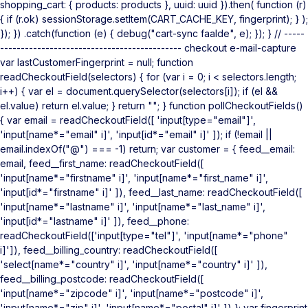
shopping_cart: { products: products }, uuid: uuid }).then( function (r)
{ if (r.ok) sessionStorage.setItem(CART_CACHE_KEY, fingerprint); } );
}); }) .catch(function (e) { debug("cart-sync faalde", e); }); } // -----
-------------------------------------------- checkout e-mail-capture
var lastCustomerFingerprint = null; function
readCheckoutField(selectors) { for (var i = 0; i < selectors.length;
i++) { var el = document.querySelector(selectors[i]); if (el &&
el.value) return el.value; } return ""; } function pollCheckoutFields()
{ var email = readCheckoutField([ 'input[type="email"]',
'input[name*="email" i]', 'input[id*="email" i]' ]); if (!email ||
email.indexOf("@") === -1) return; var customer = { feed__email:
email, feed__first_name: readCheckoutField([
'input[name*="firstname" i]', 'input[name*="first_name" i]',
'input[id*="firstname" i]' ]), feed__last_name: readCheckoutField([
'input[name*="lastname" i]', 'input[name*="last_name" i]',
'input[id*="lastname" i]' ]), feed__phone:
readCheckoutField(['input[type="tel"]', 'input[name*="phone"
i]']), feed__billing_country: readCheckoutField([
'select[name*="country" i]', 'input[name*="country" i]' ]),
feed__billing_postcode: readCheckoutField([
'input[name*="zipcode" i]', 'input[name*="postcode" i]',
'input[name*="zip" i]', 'input[name*="postal" i]' ]) }; var fingerprint