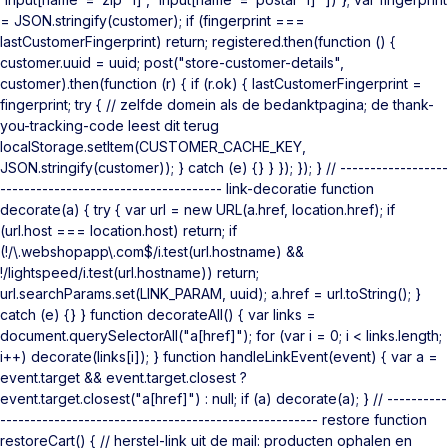
= JSON.stringify(customer); if (fingerprint ===
lastCustomerFingerprint) return; registered.then(function () {
customer.uuid = uuid; post("store-customer-details",
customer).then(function (r) { if (r.ok) { lastCustomerFingerprint =
fingerprint; try { // zelfde domein als de bedanktpagina; de thank-
you-tracking-code leest dit terug
localStorage.setItem(CUSTOMER_CACHE_KEY,
JSON.stringify(customer)); } catch (e) {} } }); }); } // ------------------
------------------------------------- link-decoratie function
decorate(a) { try { var url = new URL(a.href, location.href); if
(url.host === location.host) return; if
(!/\.webshopapp\.com$/i.test(url.hostname) &&
!/lightspeed/i.test(url.hostname)) return;
url.searchParams.set(LINK_PARAM, uuid); a.href = url.toString(); }
catch (e) {} } function decorateAll() { var links =
document.querySelectorAll("a[href]"); for (var i = 0; i < links.length;
i++) decorate(links[i]); } function handleLinkEvent(event) { var a =
event.target && event.target.closest ?
event.target.closest("a[href]") : null; if (a) decorate(a); } // ----------
----------------------------------------------------- restore function
restoreCart() { // herstel-link uit de mail: producten ophalen en