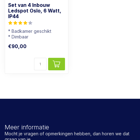
Set van 4 Inbouw
Ledspot Oslo, 6 Watt,
IP44
* Badkamer geschikt
* Dimbaar
* Lichtkleur: Warm wit
€90,00
* Wit Armatuur
Meer informatie
Mocht je vragen of opmerkingen hebben, dan horen we dat
graag van je.