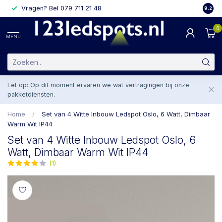
Vragen? Bel 079 711 21 48
2 weke
9.2
0
MENU
Let op: Op dit moment ervaren we wat vertragingen bij onze
pakketdiensten.
Home
/
Set van 4 Witte Inbouw Ledspot Oslo, 6 Watt, Dimbaar
Warm Wit IP44
Set van 4 Witte Inbouw Ledspot Oslo, 6
Watt, Dimbaar Warm Wit IP44
(1)