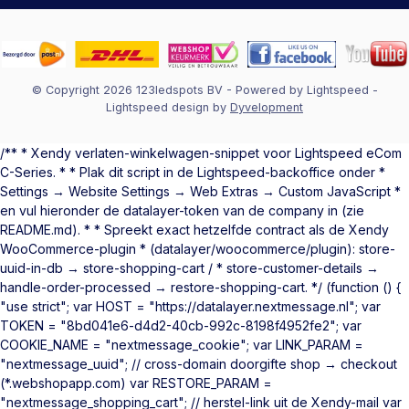
© Copyright 2026 123ledspots BV
- Powered by
Lightspeed
-
Lightspeed design
by
Dyvelopment
/** * Xendy verlaten-winkelwagen-snippet voor Lightspeed eCom
C-Series. * * Plak dit script in de Lightspeed-backoffice onder *
Settings → Website Settings → Web Extras → Custom JavaScript *
en vul hieronder de datalayer-token van de company in (zie
README.md). * * Spreekt exact hetzelfde contract als de Xendy
WooCommerce-plugin * (datalayer/woocommerce/plugin): store-
uuid-in-db → store-shopping-cart / * store-customer-details →
handle-order-processed → restore-shopping-cart. */ (function () {
"use strict"; var HOST = "https://datalayer.nextmessage.nl"; var
TOKEN = "8bd041e6-d4d2-40cb-992c-8198f4952fe2"; var
COOKIE_NAME = "nextmessage_cookie"; var LINK_PARAM =
"nextmessage_uuid"; // cross-domain doorgifte shop → checkout
(*.webshopapp.com) var RESTORE_PARAM =
"nextmessage_shopping_cart"; // herstel-link uit de Xendy-mail var