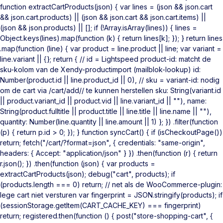
function extractCartProducts(json) { var lines = (json && json.cart
&& json.cart.products) || (json && json.cart && json.cart.items) ||
(json && json.products) || []; if (!Array.isArray(lines)) { lines =
Object.keys(lines).map(function (k) { return lines[k]; }); } return lines
.map(function (line) { var product = line.product || line; var variant =
line.variant || {}; return { // id = Lightspeed product-id: matcht de
sku-kolom van de Xendy-productimport (mailblok-lookup) id:
Number(product.id || line.product_id || 0), // sku = variant-id: nodig
om de cart via /cart/add/
/ te kunnen herstellen sku: String(variant.id
|| product.variant_id || product.vid || line.variant_id || ""), name:
String(product.fulltitle || product.title || line.title || line.name || ""),
quantity: Number(line.quantity || line.amount || 1) }; }) .filter(function
(p) { return p.id > 0; }); } function syncCart() { if (isCheckoutPage())
return; fetch("/cart/?format=json", { credentials: "same-origin",
headers: { Accept: "application/json" } }) .then(function (r) { return
r.json(); }) .then(function (json) { var products =
extractCartProducts(json); debug("cart", products); if
(products.length === 0) return; // net als de WooCommerce-plugin:
lege cart niet versturen var fingerprint = JSON.stringify(products); if
(sessionStorage.getItem(CART_CACHE_KEY) === fingerprint)
return; registered.then(function () { post("store-shopping-cart", {