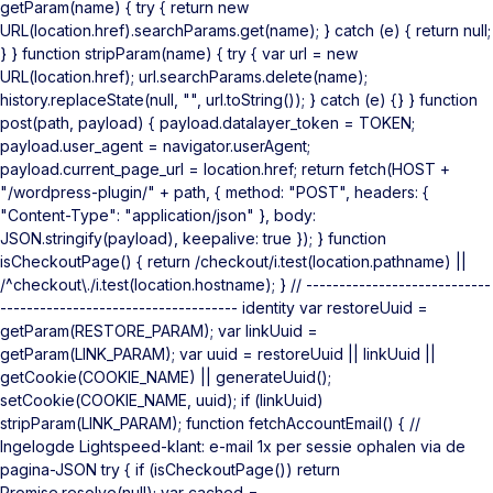
getParam(name) { try { return new
URL(location.href).searchParams.get(name); } catch (e) { return null;
} } function stripParam(name) { try { var url = new
URL(location.href); url.searchParams.delete(name);
history.replaceState(null, "", url.toString()); } catch (e) {} } function
post(path, payload) { payload.datalayer_token = TOKEN;
payload.user_agent = navigator.userAgent;
payload.current_page_url = location.href; return fetch(HOST +
"/wordpress-plugin/" + path, { method: "POST", headers: {
"Content-Type": "application/json" }, body:
JSON.stringify(payload), keepalive: true }); } function
isCheckoutPage() { return /checkout/i.test(location.pathname) ||
/^checkout\./i.test(location.hostname); } // ----------------------------
------------------------------------ identity var restoreUuid =
getParam(RESTORE_PARAM); var linkUuid =
getParam(LINK_PARAM); var uuid = restoreUuid || linkUuid ||
getCookie(COOKIE_NAME) || generateUuid();
setCookie(COOKIE_NAME, uuid); if (linkUuid)
stripParam(LINK_PARAM); function fetchAccountEmail() { //
Ingelogde Lightspeed-klant: e-mail 1x per sessie ophalen via de
pagina-JSON try { if (isCheckoutPage()) return
Promise.resolve(null); var cached =