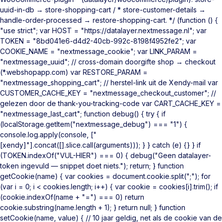
uuid-in-db → store-shopping-cart / * store-customer-details →
handle-order-processed → restore-shopping-cart. */ (function () {
"use strict"; var HOST = "https://datalayer.nextmessage.nl"; var
TOKEN = "8bd041e6-d4d2-40cb-992c-8198f4952fe2"; var
COOKIE_NAME = "nextmessage_cookie"; var LINK_PARAM =
"nextmessage_uuid"; // cross-domain doorgifte shop → checkout
(*.webshopapp.com) var RESTORE_PARAM =
"nextmessage_shopping_cart"; // herstel-link uit de Xendy-mail var
CUSTOMER_CACHE_KEY = "nextmessage_checkout_customer"; //
gelezen door de thank-you-tracking-code var CART_CACHE_KEY =
"nextmessage_last_cart"; function debug() { try { if
(localStorage.getItem("nextmessage_debug") === "1") {
console.log.apply(console, ["
[xendy]"].concat([].slice.call(arguments))); } } catch (e) {} } if
(TOKEN.indexOf("VUL-HIER") === 0) { debug("Geen datalayer-
token ingevuld — snippet doet niets."); return; } function
getCookie(name) { var cookies = document.cookie.split(";"); for
(var i = 0; i < cookies.length; i++) { var cookie = cookies[i].trim(); if
(cookie.indexOf(name + "=") === 0) return
cookie.substring(name.length + 1); } return null; } function
setCookie(name, value) { // 10 jaar geldig, net als de cookie van de