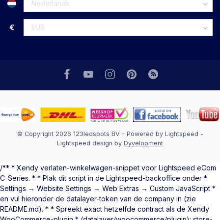
€
© Copyright 2026 123ledspots BV
- Powered by
Lightspeed
-
Lightspeed design
by
Dyvelopment
/** * Xendy verlaten-winkelwagen-snippet voor Lightspeed eCom
C-Series. * * Plak dit script in de Lightspeed-backoffice onder *
Settings → Website Settings → Web Extras → Custom JavaScript *
en vul hieronder de datalayer-token van de company in (zie
README.md). * * Spreekt exact hetzelfde contract als de Xendy
WooCommerce-plugin * (datalayer/woocommerce/plugin): store-