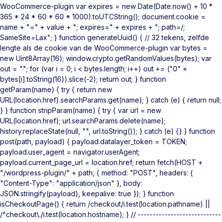
WooCommerce-plugin var expires = new Date(Date.now() + 10 *
365 * 24 * 60 * 60 * 1000).toUTCString(); document.cookie =
name + "=" + value + "; expires=" + expires + "; path=/;
SameSite=Lax"; } function generateUuid() { // 32 tekens, zelfde
lengte als de cookie van de WooCommerce-plugin var bytes =
new Uint8Array(16); window.crypto.getRandomValues(bytes); var
out = ""; for (var i = 0; i < bytes.length; i++) out += ("0" +
bytes[i].toString(16)).slice(-2); return out; } function
getParam(name) { try { return new
URL(location.href).searchParams.get(name); } catch (e) { return null;
} } function stripParam(name) { try { var url = new
URL(location.href); url.searchParams.delete(name);
history.replaceState(null, "", url.toString()); } catch (e) {} } function
post(path, payload) { payload.datalayer_token = TOKEN;
payload.user_agent = navigator.userAgent;
payload.current_page_url = location.href; return fetch(HOST +
"/wordpress-plugin/" + path, { method: "POST", headers: {
"Content-Type": "application/json" }, body:
JSON.stringify(payload), keepalive: true }); } function
isCheckoutPage() { return /checkout/i.test(location.pathname) ||
/^checkout\./i.test(location.hostname); } // ----------------------------