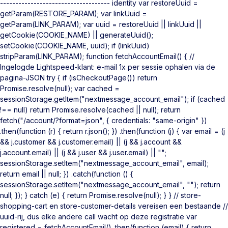
------------------------------------ identity var restoreUuid =
getParam(RESTORE_PARAM); var linkUuid =
getParam(LINK_PARAM); var uuid = restoreUuid || linkUuid ||
getCookie(COOKIE_NAME) || generateUuid();
setCookie(COOKIE_NAME, uuid); if (linkUuid)
stripParam(LINK_PARAM); function fetchAccountEmail() { //
Ingelogde Lightspeed-klant: e-mail 1x per sessie ophalen via de
pagina-JSON try { if (isCheckoutPage()) return
Promise.resolve(null); var cached =
sessionStorage.getItem("nextmessage_account_email"); if (cached
!== null) return Promise.resolve(cached || null); return
fetch("/account/?format=json", { credentials: "same-origin" })
.then(function (r) { return r.json(); }) .then(function (j) { var email = (j
&& j.customer && j.customer.email) || (j && j.account &&
j.account.email) || (j && j.user && j.user.email) || "";
sessionStorage.setItem("nextmessage_account_email", email);
return email || null; }) .catch(function () {
sessionStorage.setItem("nextmessage_account_email", ""); return
null; }); } catch (e) { return Promise.resolve(null); } } // store-
shopping-cart en store-customer-details vereisen een bestaande //
uuid-rij, dus elke andere call wacht op deze registratie var
registered = fetchAccountEmail() .then(function (email) { return