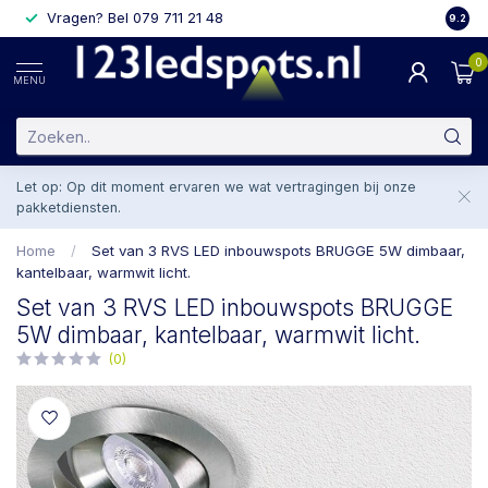
Vragen? Bel 079 711 21 48
2 weke
9.2
0
MENU
Let op: Op dit moment ervaren we wat vertragingen bij onze
pakketdiensten.
Home
/
Set van 3 RVS LED inbouwspots BRUGGE 5W dimbaar,
kantelbaar, warmwit licht.
Set van 3 RVS LED inbouwspots BRUGGE
5W dimbaar, kantelbaar, warmwit licht.
(0)