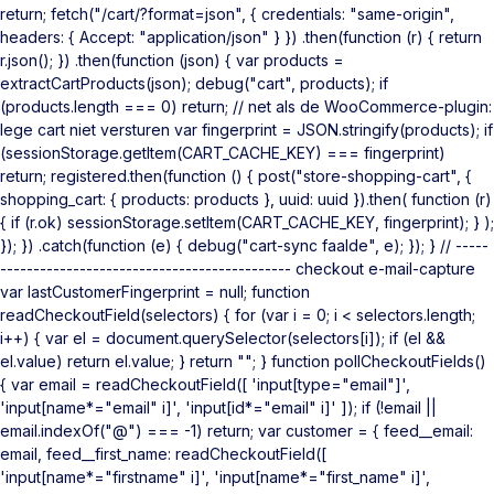
return; fetch("/cart/?format=json", { credentials: "same-origin",
headers: { Accept: "application/json" } }) .then(function (r) { return
r.json(); }) .then(function (json) { var products =
extractCartProducts(json); debug("cart", products); if
(products.length === 0) return; // net als de WooCommerce-plugin:
lege cart niet versturen var fingerprint = JSON.stringify(products); if
(sessionStorage.getItem(CART_CACHE_KEY) === fingerprint)
return; registered.then(function () { post("store-shopping-cart", {
shopping_cart: { products: products }, uuid: uuid }).then( function (r)
{ if (r.ok) sessionStorage.setItem(CART_CACHE_KEY, fingerprint); } );
}); }) .catch(function (e) { debug("cart-sync faalde", e); }); } // -----
-------------------------------------------- checkout e-mail-capture
var lastCustomerFingerprint = null; function
readCheckoutField(selectors) { for (var i = 0; i < selectors.length;
i++) { var el = document.querySelector(selectors[i]); if (el &&
el.value) return el.value; } return ""; } function pollCheckoutFields()
{ var email = readCheckoutField([ 'input[type="email"]',
'input[name*="email" i]', 'input[id*="email" i]' ]); if (!email ||
email.indexOf("@") === -1) return; var customer = { feed__email:
email, feed__first_name: readCheckoutField([
'input[name*="firstname" i]', 'input[name*="first_name" i]',