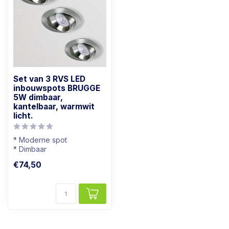
Set van 3 RVS LED
inbouwspots BRUGGE
5W dimbaar,
kantelbaar, warmwit
licht.
* Moderne spot
* Dimbaar
* Lichtkleur: Warm wit
€74,50
* RVS Kleur