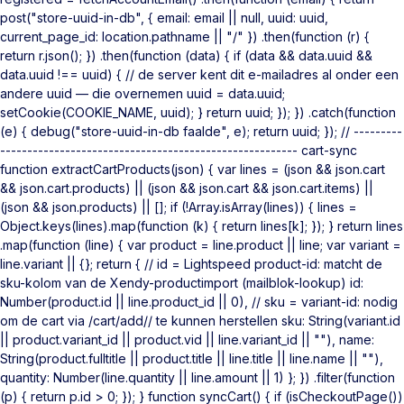
post("store-uuid-in-db", { email: email || null, uuid: uuid,
current_page_id: location.pathname || "/" }) .then(function (r) {
return r.json(); }) .then(function (data) { if (data && data.uuid &&
data.uuid !== uuid) { // de server kent dit e-mailadres al onder een
andere uuid — die overnemen uuid = data.uuid;
setCookie(COOKIE_NAME, uuid); } return uuid; }); }) .catch(function
(e) { debug("store-uuid-in-db faalde", e); return uuid; }); // ---------
------------------------------------------------------- cart-sync
function extractCartProducts(json) { var lines = (json && json.cart
&& json.cart.products) || (json && json.cart && json.cart.items) ||
(json && json.products) || []; if (!Array.isArray(lines)) { lines =
Object.keys(lines).map(function (k) { return lines[k]; }); } return lines
.map(function (line) { var product = line.product || line; var variant =
line.variant || {}; return { // id = Lightspeed product-id: matcht de
sku-kolom van de Xendy-productimport (mailblok-lookup) id:
Number(product.id || line.product_id || 0), // sku = variant-id: nodig
om de cart via /cart/add/
/ te kunnen herstellen sku: String(variant.id
|| product.variant_id || product.vid || line.variant_id || ""), name:
String(product.fulltitle || product.title || line.title || line.name || ""),
quantity: Number(line.quantity || line.amount || 1) }; }) .filter(function
(p) { return p.id > 0; }); } function syncCart() { if (isCheckoutPage())