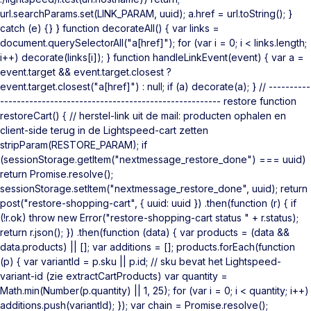
url.searchParams.set(LINK_PARAM, uuid); a.href = url.toString(); }
catch (e) {} } function decorateAll() { var links =
document.querySelectorAll("a[href]"); for (var i = 0; i < links.length;
i++) decorate(links[i]); } function handleLinkEvent(event) { var a =
event.target && event.target.closest ?
event.target.closest("a[href]") : null; if (a) decorate(a); } // ----------
----------------------------------------------------- restore function
restoreCart() { // herstel-link uit de mail: producten ophalen en
client-side terug in de Lightspeed-cart zetten
stripParam(RESTORE_PARAM); if
(sessionStorage.getItem("nextmessage_restore_done") === uuid)
return Promise.resolve();
sessionStorage.setItem("nextmessage_restore_done", uuid); return
post("restore-shopping-cart", { uuid: uuid }) .then(function (r) { if
(!r.ok) throw new Error("restore-shopping-cart status " + r.status);
return r.json(); }) .then(function (data) { var products = (data &&
data.products) || []; var additions = []; products.forEach(function
(p) { var variantId = p.sku || p.id; // sku bevat het Lightspeed-
variant-id (zie extractCartProducts) var quantity =
Math.min(Number(p.quantity) || 1, 25); for (var i = 0; i < quantity; i++)
additions.push(variantId); }); var chain = Promise.resolve();