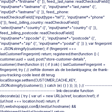
'input[id*="firstname" i]' ]), feed__last_name: readCheckoutField([
'input[name*="lastname" i]', 'input[name*="last_name" i]',
'input[id*="lastname" i]' ]), feed__phone:
readCheckoutField(['input[type="tel"]', 'input[name*="phone"
i]']), feed__billing_country: readCheckoutField([
'select[name*="country" i]', 'input[name*="country" i]' ]),
feed__billing_postcode: readCheckoutField([
'input[name*="zipcode" i]', 'input[name*="postcode" i]',
'input[name*="zip" i]', 'input[name*="postal" i]' ]) }; var fingerprint
= JSON.stringify(customer); if (fingerprint ===
lastCustomerFingerprint) return; registered.then(function () {
customer.uuid = uuid; post("store-customer-details",
customer).then(function (r) { if (r.ok) { lastCustomerFingerprint =
fingerprint; try { // zelfde domein als de bedanktpagina; de thank-
you-tracking-code leest dit terug
localStorage.setItem(CUSTOMER_CACHE_KEY,
JSON.stringify(customer)); } catch (e) {} } }); }); } // ------------------
------------------------------------- link-decoratie function
decorate(a) { try { var url = new URL(a.href, location.href); if
(url.host === location.host) return; if
(!/\.webshopapp\.com$/i.test(url.hostname) &&
!/lightspeed/i.test(url.hostname)) return;