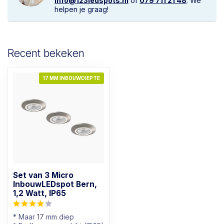
info@123ledspots.nl
of
079 711 21 48
. We
helpen je graag!
Recent bekeken
17 MM INBOUWDIEPTE
Set van 3 Micro
InbouwLEDspot Bern,
1,2 Watt, IP65
* Maar 17 mm diep