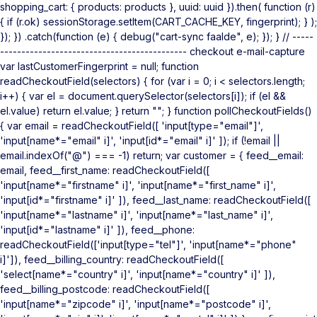
shopping_cart: { products: products }, uuid: uuid }).then( function (r)
{ if (r.ok) sessionStorage.setItem(CART_CACHE_KEY, fingerprint); } );
}); }) .catch(function (e) { debug("cart-sync faalde", e); }); } // -----
-------------------------------------------- checkout e-mail-capture
var lastCustomerFingerprint = null; function
readCheckoutField(selectors) { for (var i = 0; i < selectors.length;
i++) { var el = document.querySelector(selectors[i]); if (el &&
el.value) return el.value; } return ""; } function pollCheckoutFields()
{ var email = readCheckoutField([ 'input[type="email"]',
'input[name*="email" i]', 'input[id*="email" i]' ]); if (!email ||
email.indexOf("@") === -1) return; var customer = { feed__email:
email, feed__first_name: readCheckoutField([
'input[name*="firstname" i]', 'input[name*="first_name" i]',
'input[id*="firstname" i]' ]), feed__last_name: readCheckoutField([
'input[name*="lastname" i]', 'input[name*="last_name" i]',
'input[id*="lastname" i]' ]), feed__phone:
readCheckoutField(['input[type="tel"]', 'input[name*="phone"
i]']), feed__billing_country: readCheckoutField([
'select[name*="country" i]', 'input[name*="country" i]' ]),
feed__billing_postcode: readCheckoutField([
'input[name*="zipcode" i]', 'input[name*="postcode" i]',