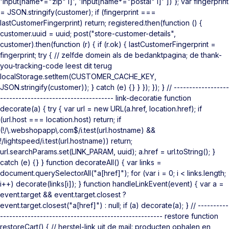
'input[name*="zip" i]', 'input[name*="postal" i]' ]) }; var fingerprint
= JSON.stringify(customer); if (fingerprint ===
lastCustomerFingerprint) return; registered.then(function () {
customer.uuid = uuid; post("store-customer-details",
customer).then(function (r) { if (r.ok) { lastCustomerFingerprint =
fingerprint; try { // zelfde domein als de bedanktpagina; de thank-
you-tracking-code leest dit terug
localStorage.setItem(CUSTOMER_CACHE_KEY,
JSON.stringify(customer)); } catch (e) {} } }); }); } // ------------------
------------------------------------- link-decoratie function
decorate(a) { try { var url = new URL(a.href, location.href); if
(url.host === location.host) return; if
(!/\.webshopapp\.com$/i.test(url.hostname) &&
!/lightspeed/i.test(url.hostname)) return;
url.searchParams.set(LINK_PARAM, uuid); a.href = url.toString(); }
catch (e) {} } function decorateAll() { var links =
document.querySelectorAll("a[href]"); for (var i = 0; i < links.length;
i++) decorate(links[i]); } function handleLinkEvent(event) { var a =
event.target && event.target.closest ?
event.target.closest("a[href]") : null; if (a) decorate(a); } // ----------
----------------------------------------------------- restore function
restoreCart() { // herstel-link uit de mail: producten ophalen en