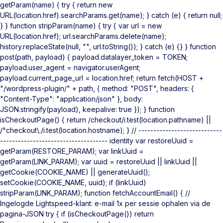
getParam(name) { try { return new
URL(location.href).searchParams.get(name); } catch (e) { return null;
} } function stripParam(name) { try { var url = new
URL(location.href); url.searchParams.delete(name);
history.replaceState(null, "", url.toString()); } catch (e) {} } function
post(path, payload) { payload.datalayer_token = TOKEN;
payload.user_agent = navigator.userAgent;
payload.current_page_url = location.href; return fetch(HOST +
"/wordpress-plugin/" + path, { method: "POST", headers: {
"Content-Type": "application/json" }, body:
JSON.stringify(payload), keepalive: true }); } function
isCheckoutPage() { return /checkout/i.test(location.pathname) ||
/^checkout\./i.test(location.hostname); } // ----------------------------
------------------------------------ identity var restoreUuid =
getParam(RESTORE_PARAM); var linkUuid =
getParam(LINK_PARAM); var uuid = restoreUuid || linkUuid ||
getCookie(COOKIE_NAME) || generateUuid();
setCookie(COOKIE_NAME, uuid); if (linkUuid)
stripParam(LINK_PARAM); function fetchAccountEmail() { //
Ingelogde Lightspeed-klant: e-mail 1x per sessie ophalen via de
pagina-JSON try { if (isCheckoutPage()) return