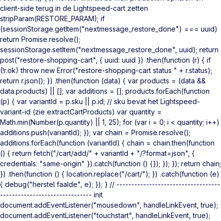
client-side terug in de Lightspeed-cart zetten
stripParam(RESTORE_PARAM); if
(sessionStorage.getItem("nextmessage_restore_done") === uuid)
return Promise.resolve();
sessionStorage.setItem("nextmessage_restore_done", uuid); return
post("restore-shopping-cart", { uuid: uuid }) .then(function (r) { if
(!r.ok) throw new Error("restore-shopping-cart status " + r.status);
return r.json(); }) .then(function (data) { var products = (data &&
data.products) || []; var additions = []; products.forEach(function
(p) { var variantId = p.sku || p.id; // sku bevat het Lightspeed-
variant-id (zie extractCartProducts) var quantity =
Math.min(Number(p.quantity) || 1, 25); for (var i = 0; i < quantity; i++)
additions.push(variantId); }); var chain = Promise.resolve();
additions.forEach(function (variantId) { chain = chain.then(function
() { return fetch("/cart/add/" + variantId + "/?format=json", {
credentials: "same-origin" }).catch(function () {}); }); }); return chain;
}) .then(function () { location.replace("/cart/"); }) .catch(function (e)
{ debug("herstel faalde", e); }); } // -----------------------------------
------------------------------- init
document.addEventListener("mousedown", handleLinkEvent, true);
document.addEventListener("touchstart", handleLinkEvent, true);