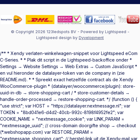
© Copyright 2026 123ledspots BV
- Powered by
Lightspeed
-
Lightspeed design
by
Dyvelopment
/** * Xendy verlaten-winkelwagen-snippet voor Lightspeed eCom
C-Series. * * Plak dit script in de Lightspeed-backoffice onder *
Settings → Website Settings → Web Extras → Custom JavaScript *
en vul hieronder de datalayer-token van de company in (zie
README.md). * * Spreekt exact hetzelfde contract als de Xendy
WooCommerce-plugin * (datalayer/woocommerce/plugin): store-
uuid-in-db → store-shopping-cart / * store-customer-details →
handle-order-processed → restore-shopping-cart. */ (function () {
"use strict"; var HOST = "https://datalayer.nextmessage.nl"; var
TOKEN = "8bd041e6-d4d2-40cb-992c-8198f4952fe2"; var
COOKIE_NAME = "nextmessage_cookie"; var LINK_PARAM =
"nextmessage_uuid"; // cross-domain doorgifte shop → checkout
(*.webshopapp.com) var RESTORE_PARAM =
"nextmessage_shopping_cart"; // herstel-link uit de Xendy-mail var