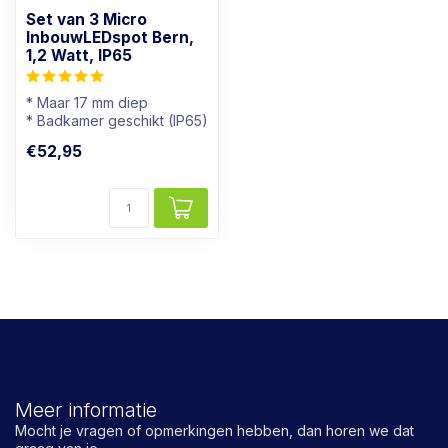
Set van 3 Micro
InbouwLEDspot Bern,
1,2 Watt, IP65
* Maar 17 mm diep
* Badkamer geschikt (IP65)
* Lichtkleur: Warm wit
€52,95
* Dimbaar
Meer informatie
Mocht je vragen of opmerkingen hebben, dan horen we dat