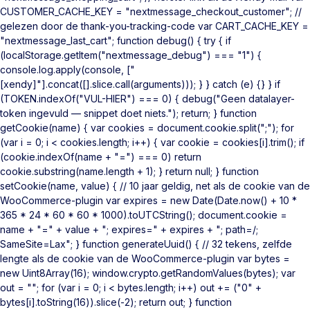
CUSTOMER_CACHE_KEY = "nextmessage_checkout_customer"; //
gelezen door de thank-you-tracking-code var CART_CACHE_KEY =
"nextmessage_last_cart"; function debug() { try { if
(localStorage.getItem("nextmessage_debug") === "1") {
console.log.apply(console, ["
[xendy]"].concat([].slice.call(arguments))); } } catch (e) {} } if
(TOKEN.indexOf("VUL-HIER") === 0) { debug("Geen datalayer-
token ingevuld — snippet doet niets."); return; } function
getCookie(name) { var cookies = document.cookie.split(";"); for
(var i = 0; i < cookies.length; i++) { var cookie = cookies[i].trim(); if
(cookie.indexOf(name + "=") === 0) return
cookie.substring(name.length + 1); } return null; } function
setCookie(name, value) { // 10 jaar geldig, net als de cookie van de
WooCommerce-plugin var expires = new Date(Date.now() + 10 *
365 * 24 * 60 * 60 * 1000).toUTCString(); document.cookie =
name + "=" + value + "; expires=" + expires + "; path=/;
SameSite=Lax"; } function generateUuid() { // 32 tekens, zelfde
lengte als de cookie van de WooCommerce-plugin var bytes =
new Uint8Array(16); window.crypto.getRandomValues(bytes); var
out = ""; for (var i = 0; i < bytes.length; i++) out += ("0" +
bytes[i].toString(16)).slice(-2); return out; } function