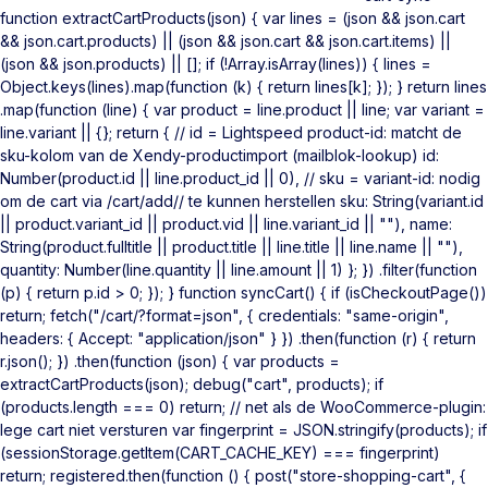
function extractCartProducts(json) { var lines = (json && json.cart
&& json.cart.products) || (json && json.cart && json.cart.items) ||
(json && json.products) || []; if (!Array.isArray(lines)) { lines =
Object.keys(lines).map(function (k) { return lines[k]; }); } return lines
.map(function (line) { var product = line.product || line; var variant =
line.variant || {}; return { // id = Lightspeed product-id: matcht de
sku-kolom van de Xendy-productimport (mailblok-lookup) id:
Number(product.id || line.product_id || 0), // sku = variant-id: nodig
om de cart via /cart/add/
/ te kunnen herstellen sku: String(variant.id
|| product.variant_id || product.vid || line.variant_id || ""), name:
String(product.fulltitle || product.title || line.title || line.name || ""),
quantity: Number(line.quantity || line.amount || 1) }; }) .filter(function
(p) { return p.id > 0; }); } function syncCart() { if (isCheckoutPage())
return; fetch("/cart/?format=json", { credentials: "same-origin",
headers: { Accept: "application/json" } }) .then(function (r) { return
r.json(); }) .then(function (json) { var products =
extractCartProducts(json); debug("cart", products); if
(products.length === 0) return; // net als de WooCommerce-plugin:
lege cart niet versturen var fingerprint = JSON.stringify(products); if
(sessionStorage.getItem(CART_CACHE_KEY) === fingerprint)
return; registered.then(function () { post("store-shopping-cart", {