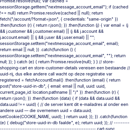
Promise.resolve(null); var cached =
sessionStorage.getItem("nextmessage_account_email"); if (cached
!== null) return Promise.resolve(cached || null); return
fetch("/account/?format=json", { credentials: "same-origin" })
.then(function (r) { return r.json(); }) .then(function (j) { var email = (j
&& j.customer && j.customer.email) || (j && j.account &&
j.account.email) || (j && j.user && j.user.email) || "";
sessionStorage.setItem("nextmessage_account_email", email);
return email || null; }) .catch(function () {
sessionStorage.setItem("nextmessage_account_email", ""); return
null; }); } catch (e) { return Promise.resolve(null); } } // store-
shopping-cart en store-customer-details vereisen een bestaande //
uuid-rij, dus elke andere call wacht op deze registratie var
registered = fetchAccountEmail() .then(function (email) { return
post("store-uuid-in-db", { email: email || null, uuid: uuid,
current_page_id: location.pathname || "/" }) .then(function (r) {
return r.json(); }) .then(function (data) { if (data && data.uuid &&
data.uuid !== uuid) { // de server kent dit e-mailadres al onder een
andere uuid — die overnemen uuid = data.uuid;
setCookie(COOKIE_NAME, uuid); } return uuid; }); }) .catch(function
(e) { debug("store-uuid-in-db faalde", e); return uuid; }); // ---------
------------------------------------------------------- cart-sync