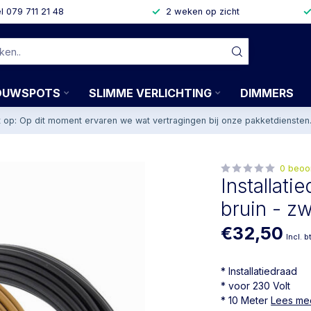
l 079 711 21 48
2 weken op zicht
OUWSPOTS
SLIMME VERLICHTING
DIMMERS
t op: Op dit moment ervaren we wat vertragingen bij onze pakketdiensten
0 beoo
Installati
bruin - zw
€32,50
Incl. b
* Installatiedraad
* voor 230 Volt
* 10 Meter
Lees me