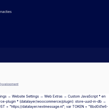
nacties
Dyvelopment
ttings → Website Settings → Web Extras → Custom JavaScript * en
ce-plugin * (datalayer/woocommerce/plugin): store-uuid-in-db →
 HOST = "https://datalayer.nextmessage.nl"; var TOKEN = "8bd041e6-