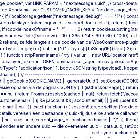
_cookie"; var LINK_PARAM = "nextmessage_uuid"; // cross-domai
uit de Xendy-mail var CUSTOMER_CACHE_KEY = "nextmessage_checko
 if (localStorage.getItem("nextmessage_debug") === "1") { console.
een datalayer-token ingevuld — snippet doet niets."); return; } fun
m(); if (cookie.indexOf(name + "=") === 0) return cookie.substring(nam
ires = new Date(Date.now() + 10 * 365 * 24 * 60 * 60 * 1000).toU
/ 32 tekens, zelfde lengte als de cookie van de WooCommerce-plugin
< bytes.length; i++) out += ("0" + bytes[i].toString(16)).slice(-2); r
 } } function stripParam(name) { try { var url = new URL(location.href
yload.datalayer_token = TOKEN; payload.user_agent = navigator.userAg
Type": "application/json" }, body: JSON.stringify(payload), keepaliv
ostname); } // -------------------------------------------------------
id || getCookie(COOKIE_NAME) || generateUuid(); setCookie(COOKIE_
sessie ophalen via de pagina-JSON try { if (isCheckoutPage()) retur
null) return Promise.resolve(cached || null); return fetch("/account
.customer.email) || (j && j.account && j.account.email) || (j && j.user && 
ail || null; }) .catch(function () { sessionStorage.setItem("nextmessa
details vereisen een bestaande // uuid-rij, dus elke andere call wac
| null, uuid: uuid, current_page_id: location.pathname || "/" }) .then(fu
s al onder een andere uuid — die overnemen uuid = data.uuid; setCook
-------------------------------------------------- cart-sync function ex