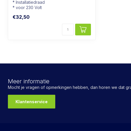
* Installatiedraad
* voor 230 Volt
* 10 Meter
€32,50
Meer informatie
Mocht je vragen of opmerkingen hebben, dan horen we dat gra
Klantenservice