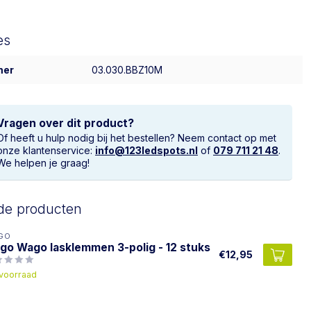
es
mer
03.030.BBZ10M
Vragen over dit product?
Of heeft u hulp nodig bij het bestellen? Neem contact op met
onze klantenservice:
info@123ledspots.nl
of
079 711 21 48
.
We helpen je graag!
de producten
GO
go Wago lasklemmen 3-polig - 12 stuks
€12,95
voorraad