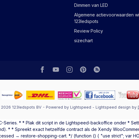
Dimmen van LED
Algemene actievoorwaarden wi
123ledspots
Review Policy
sizechart
 2026 123ledspots BV
- Powered by
Lightspeed
-
Lightspeed design
by
eries. * * Plak dit script in de Lightspeed-backoffice onder * Se
md). * * Spreekt exact hetzelfde contract als de Xendy WooCommer
essed → restore-shopping-cart. */ (function () { "use strict"; var