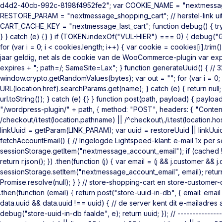
d4d2-40cb-992c-8198f4952fe2"; var COOKIE_NAME = "nextmessage
RESTORE_PARAM = "nextmessage_shopping_cart"; // herstel-link 
CART_CACHE_KEY = "nextmessage_last_cart"; function debug() { try {
} } catch (e) {} } if (TOKEN.indexOf("VUL-HIER") === 0) { debug("G
for (var i = 0; i < cookies.length; i++) { var cookie = cookies[i].tri
jaar geldig, net als de cookie van de WooCommerce-plugin var exp
expires + "; path=/; SameSite=Lax"; } function generateUuid() { /
window.crypto.getRandomValues(bytes); var out = ""; for (var i = 0; i 
URL(location.href).searchParams.get(name); } catch (e) { return null;
url.toString()); } catch (e) {} } function post(path, payload) { pa
"/wordpress-plugin/" + path, { method: "POST", headers: { "Content-
/checkout/i.test(location.pathname) || /^checkout\./i.test(location.h
linkUuid = getParam(LINK_PARAM); var uuid = restoreUuid || linkUu
fetchAccountEmail() { // Ingelogde Lightspeed-klant: e-mail 1x per 
sessionStorage.getItem("nextmessage_account_email"); if (cached !== 
return r.json(); }) .then(function (j) { var email = (j && j.customer && j
sessionStorage.setItem("nextmessage_account_email", email); return em
Promise.resolve(null); } } // store-shopping-cart en store-customer-
.then(function (email) { return post("store-uuid-in-db", { email: email |
data.uuid && data.uuid !== uuid) { // de server kent dit e-mailadre
debug("store-uuid-in-db faalde", e); return uuid; }); // --------------