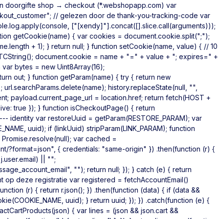
n doorgifte shop → checkout (*.webshopapp.com) var
ut_customer"; // gelezen door de thank-you-tracking-code var
log.apply(console, ["[xendy]"].concat([].slice.call(arguments)));
ction getCookie(name) { var cookies = document.cookie.split(";");
e.length + 1); } return null; } function setCookie(name, value) { // 10
TCString(); document.cookie = name + "=" + value + "; expires=" +
 var bytes = new Uint8Array(16);
eturn out; } function getParam(name) { try { return new
); url.searchParams.delete(name); history.replaceState(null, "",
ent; payload.current_page_url = location.href; return fetch(HOST +
e: true }); } function isCheckoutPage() { return
--------- identity var restoreUuid = getParam(RESTORE_PARAM); var
NAME, uuid); if (linkUuid) stripParam(LINK_PARAM); function
n Promise.resolve(null); var cached =
/?format=json", { credentials: "same-origin" }) .then(function (r) {
j.user.email) || "";
ge_account_email", ""); return null; }); } catch (e) { return
ht op deze registratie var registered = fetchAccountEmail()
nction (r) { return r.json(); }) .then(function (data) { if (data &&
ie(COOKIE_NAME, uuid); } return uuid; }); }) .catch(function (e) {
tractCartProducts(json) { var lines = (json && json.cart &&