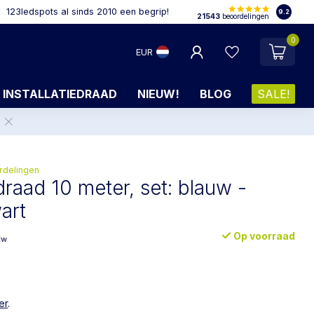
123ledspots al sinds 2010 een begrip!
9.2
21543
beoordelingen
0
EUR
INSTALLATIEDRAAD
NIEUW!
BLOG
SALE!
.
rdelingen
edraad 10 meter, set: blauw -
art
Op voorraad
tw
er
.