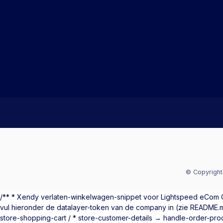
© Copyright
/** * Xendy verlaten-winkelwagen-snippet voor Lightspeed eCom C-S
vul hieronder de datalayer-token van de company in (zie README.
store-shopping-cart / * store-customer-details → handle-order-proc