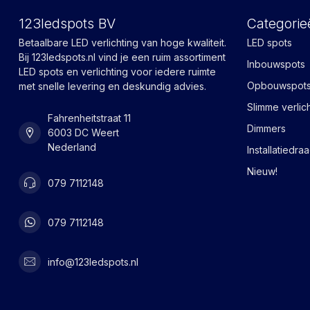
123ledspots BV
Categorie
Betaalbare LED verlichting van hoge kwaliteit.
LED spots
Bij 123ledspots.nl vind je een ruim assortiment
Inbouwspots
LED spots en verlichting voor iedere ruimte
Opbouwspot
met snelle levering en deskundig advies.
Slimme verlic
Fahrenheitstraat 11
Dimmers
6003 DC Weert
Nederland
Installatiedra
Nieuw!
079 7112148
079 7112148
info@123ledspots.nl