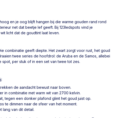
mhoog en je oog blijft hangen bij die warme gouden rand rond
erieur net dat beetje lef geeft. Bij 123ledspots vind je
t licht dat de goudtint laat leven.
e combinatie geeft diepte. Het zwart zorgt voor rust, het goud
 draaien twee series de hoofdrol: de Aruba en de Samos, allebei
 spot, per stuk of in een set van twee tot zes.
j:
trekken de aandacht bewust naar boven.
r in combinatie met warm wit van 2700 kelvin.
uit, tegen een donker plafond glimt het goud juist op.
ploos te dimmen naar de sfeer van het moment.
 lang van dit detail.