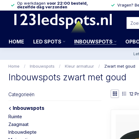
Op werkdagen
voor 22:00 besteld,
Vragen? Be
dezelfde dag verzonden
HOME
LED SPOTS
INBOUWSPOTS
OPB
Le
Home
/
Inbouwspots
/
Kleur armatuur
/
Zwart met goud
Inbouwspots zwart met goud
12
Pr
Categorieën
Inbouwspots
Ruimte
Zaagmaat
Inbouwdiepte