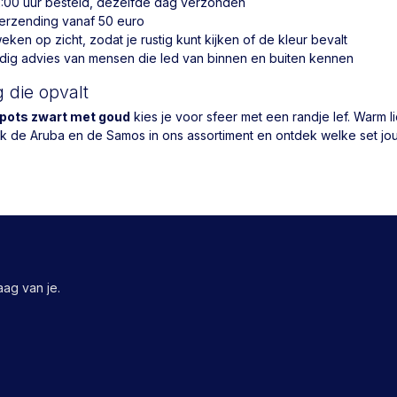
:00 uur besteld, dezelfde dag verzonden
verzending vanaf 50 euro
ken op zicht, zodat je rustig kunt kijken of de kleur bevalt
ig advies van mensen die led van binnen en buiten kennen
g die opvalt
pots zwart met goud
kies je voor sfeer met een randje lef. Warm l
jk de Aruba en de Samos in ons assortiment en ontdek welke set jou
ag van je.