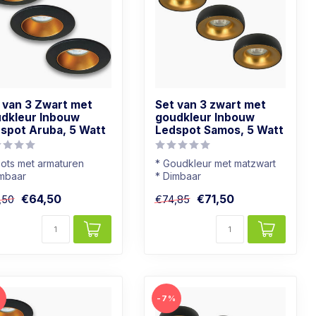
 van 3 Zwart met
Set van 3 zwart met
dkleur Inbouw
goudkleur Inbouw
spot Aruba, 5 Watt
Ledspot Samos, 5 Watt
ots met armaturen
* Goudkleur met matzwart
imbaar
* Dimbaar
chtkleur: Warm wit
* Warmwit (2700K)
€64,50
€71,50
,50
€74,85
wart met goudkleur
* Moderne uitstraling
%
-7%