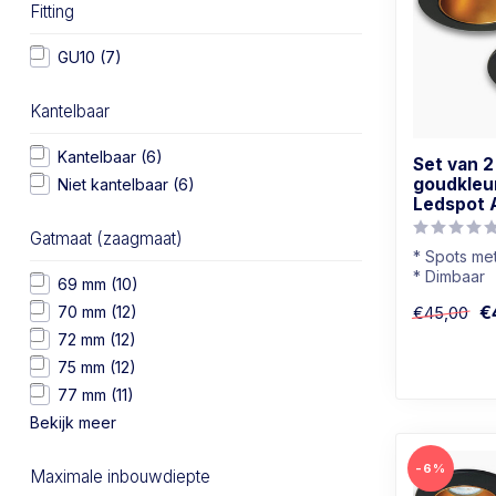
Fitting
GU10
(7)
Kantelbaar
Kantelbaar
(6)
Set van 
goudkleu
Niet kantelbaar
(6)
Ledspot 
Gatmaat (zaagmaat)
* Spots me
* Dimbaar
69 mm
(10)
* Lichtkleu
€
70 mm
(12)
€45,00
* Zwart me
72 mm
(12)
75 mm
(12)
77 mm
(11)
Bekijk meer
-6%
Maximale inbouwdiepte