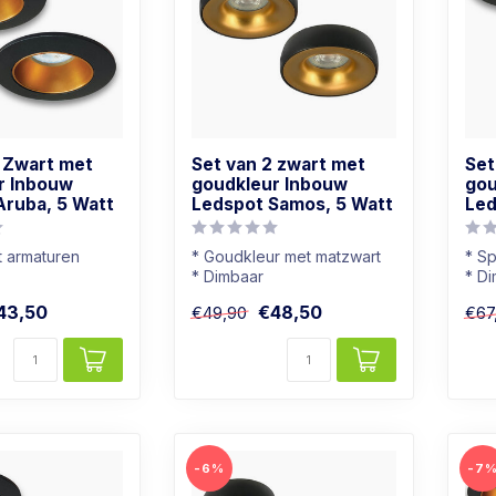
2 Zwart met
Set van 2 zwart met
Set
r Inbouw
goudkleur Inbouw
gou
Aruba, 5 Watt
Ledspot Samos, 5 Watt
Led
t armaturen
* Goudkleur met matzwart
* Sp
* Dimbaar
* D
r: Warm wit
* Warmwit (2700K)
* Li
43,50
€48,50
€49,90
€67
t goudkleur
* Moderne uitstraling
* Z
-6%
-7