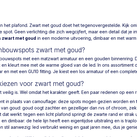
 in het plafond. Zwart met goud doet het tegenovergestelde. Kijk o
spot. Geen verlichting die zich wegcijfert, maar een detail dat je int
 zwart met goud
in een moderne uitvoering, dimbaar en met warm wi
 inbouwspots zwart met goud?
inbouwspots met een matzwart armatuur en een gouden binnenring. Di
ht en kleurt mee met de warme gloed van de led. In ons assortiment
ar en met een GU10 fitting. Je kiest een los armatuur of een complete
iezen voor zwart met goud?
t veilig is. Wel omdat het karakter geeft. Een paar redenen op een ri
nt in plaats van camouflage: deze spots mogen gezien worden en 
van goud: goud oogt zachter en gezelliger dan rvs of chroom, zeke
t dat werkt: tegen een licht plafond springt de zwarte rand er strak 
en dimbaar: de hele lijn heeft een eigentijdse uitstraling en is tra
n stil aanwezig: led verbruikt weinig en gaat jaren mee, dus je geniet