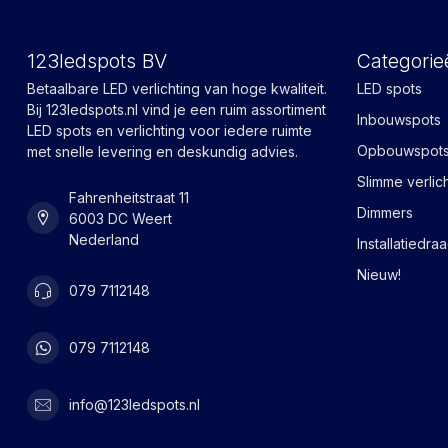
123ledspots BV
Categorie
Betaalbare LED verlichting van hoge kwaliteit.
LED spots
Bij 123ledspots.nl vind je een ruim assortiment
Inbouwspots
LED spots en verlichting voor iedere ruimte
Opbouwspot
met snelle levering en deskundig advies.
Slimme verlic
Fahrenheitstraat 11
Dimmers
6003 DC Weert
Nederland
Installatiedra
Nieuw!
079 7112148
079 7112148
info@123ledspots.nl