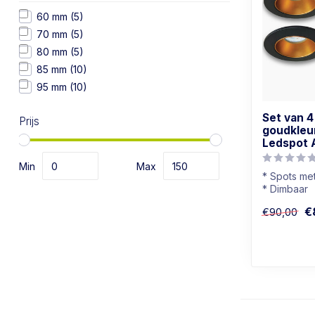
60 mm
(5)
70 mm
(5)
80 mm
(5)
85 mm
(10)
95 mm
(10)
Set van 
Prijs
goudkleu
Ledspot 
Min
Max
* Spots me
* Dimbaar
* Lichtkleu
€
€90,00
* Zwart me