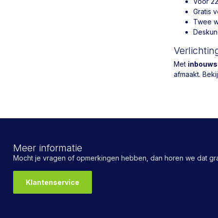
Voor 22
Gratis 
Twee we
Deskund
Verlichtin
Met
inbouws
afmaakt. Beki
Meer informatie
Mocht je vragen of opmerkingen hebben, dan horen we dat gra
Klantenservice