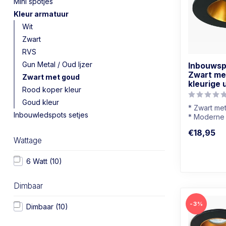
Mini spotjes
Kleur armatuur
Wit
Zwart
RVS
Gun Metal / Oud Ijzer
Inbouwsp
Zwart me
Zwart met goud
kleurige 
Rood koper kleur
Goud kleur
* Zwart me
Inbouwledspots setjes
* Moderne u
* Lamp nie
€18,95
Wattage
6 Watt
(10)
Dimbaar
-3%
Dimbaar
(10)