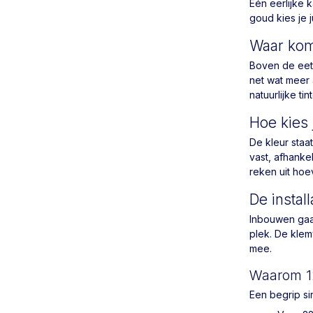
Eén eerlijke k
goud kies je j
Waar kome
Boven de eett
net wat meer 
natuurlijke t
Hoe kies 
De kleur staat
vast, afhankel
reken uit hoe
De install
Inbouwen gaat
plek. De klem
mee.
Waarom 1
Een begrip sin