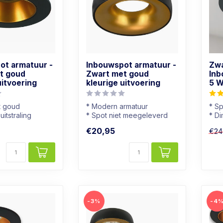
ot armatuur -
Inbouwspot armatuur -
Zwa
t goud
Zwart met goud
Inb
uitvoering
kleurige uitvoering
5 W
t goud
* Modern armatuur
* Sp
itstraling
* Spot niet meegeleverd
* D
t meegeleverd
* Zwart met goudkleur
* Li
€20,95
€24
* Z
-3%
-4