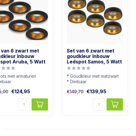
 van 6 zwart met
Set van 6 zwart met
dkleur Inbouw
goudkleur Inbouw
spot Aruba, 5 Watt
Ledspot Samos, 5 Watt
ots met armaturen
* Goudkleur met matzwart
imbaar
* Dimbaar
chtkleur: Warm wit
* Warmwit (2700K)
€124,95
€139,95
5,00
€149,70
wart met goudkleur
* Moderne uitstraling