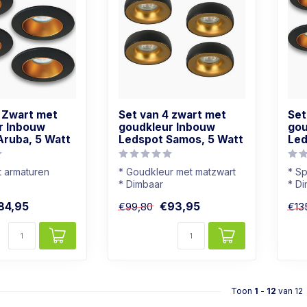
4 Zwart met
Set van 4 zwart met
Set
r Inbouw
goudkleur Inbouw
gou
Aruba, 5 Watt
Ledspot Samos, 5 Watt
Led
t armaturen
* Goudkleur met matzwart
* Sp
* Dimbaar
* D
r: Warm wit
* Warmwit (2700K)
* Li
84,95
€93,95
€99,80
€13
t goudkleur
* Moderne uitstraling
* Z
Toon
1
-
12
van 12