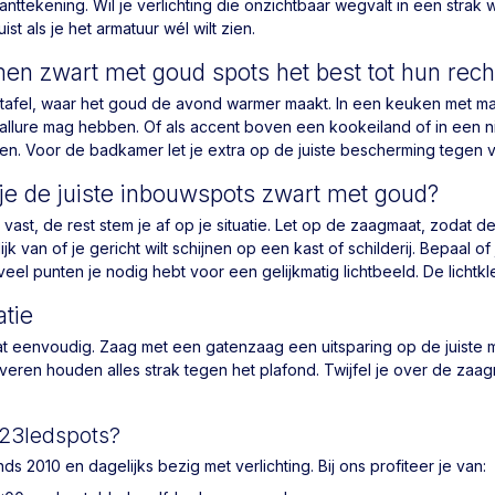
anttekening. Wil je verlichting die onzichtbaar wegvalt in een strak 
uist als je het armatuur wél wilt zien.
n zwart met goud spots het best tot hun rech
afel, waar het goud de avond warmer maakt. In een keuken met matzw
allure mag hebben. Of als accent boven een kookeiland of in een 
inten. Voor de badkamer let je extra op de juiste bescherming tegen 
je de juiste inbouwspots zwart met goud?
 vast, de rest stem je af op je situatie. Let op de zaagmaat, zodat d
ijk van of je gericht wilt schijnen op een kast of schilderij. Bepaal o
veel punten je nodig hebt voor een gelijkmatig lichtbeeld. De lichtk
atie
 eenvoudig. Zaag met een gatenzaag een uitsparing op de juiste ma
veren houden alles strak tegen het plafond. Twijfel je over de zaag
23ledspots?
ds 2010 en dagelijks bezig met verlichting. Bij ons profiteer je van: