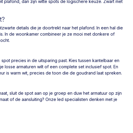
wit plafond, dan zijn witte spots de logischere keuze. Zwart met
t?
arte details die je doortrekt naar het plafond. In een hal die
nis. In de woonkamer combineer je ze mooi met donkere of
vocht.
e spot precies in de uitsparing past. Kies tussen kantelbaar en
f je losse armaturen wilt of een complete set inclusief spot. En
leur is warm wit, precies de toon die de goudrand laat spreken.
at, sluit de spot aan op je groep en duw het armatuur op zijn
maat of de aansluiting? Onze led specialisten denken met je