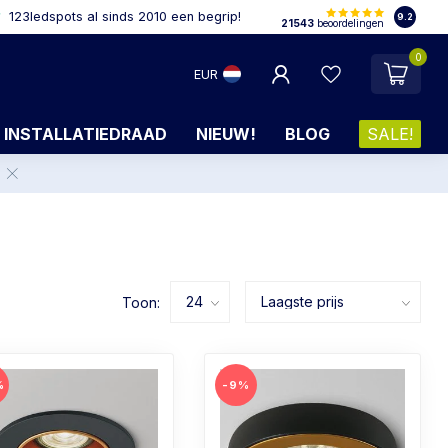
123ledspots al sinds 2010 een begrip!
9.2
21543
beoordelingen
0
EUR
INSTALLATIEDRAAD
NIEUW!
BLOG
SALE!
.
Toon:
%
-9%