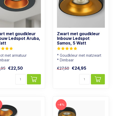
rt met goudkleur
Zwart met goudkleur
ouw Ledspot Aruba,
Inbouw Ledspot
att
Samos, 5 Watt
ot met armatuur
* Goudkleur met matzwart
imbaar
* Dimbaar
chtkleur: Warm wit
* Warmwit (2700K)
€22,50
€24,95
,95
€27,50
wart met goudkleur
* Moderne uitstraling
%
-4%