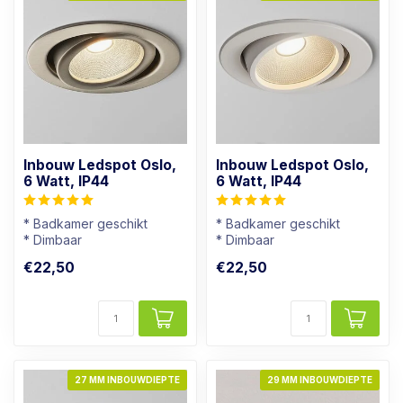
Inbouw Ledspot Oslo,
Inbouw Ledspot Oslo,
6 Watt, IP44
6 Watt, IP44
* Badkamer geschikt
* Badkamer geschikt
* Dimbaar
* Dimbaar
* Lichtkleur: Warm wit
* Lichtkleur: Warm wit
€22,50
€22,50
* Rvs kleur armatuur
* Wit Armatuur
27 MM INBOUWDIEPTE
29 MM INBOUWDIEPTE