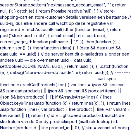
sessionStorage.setItem("nextmessage_account_email", ""); return
null; }); } catch (e) { return Promise.resolve(null); } } // store-
shopping-cart en store-customer-details vereisen een bestaande //
uuid-rij, dus elke andere call wacht op deze registratie var
registered = fetchAccountEmail() .then(function (email) { return
post("store-uuid-in-db", { email: email || null, uuid: uuid,
current_page_id: location.pathname || "/" }) .then(function (r) {
return r.json(); }) .then(function (data) { if (data && data.uuid &&
data.uuid !== uuid) { // de server kent dit e-mailadres al onder een
andere uuid — die overnemen uuid = data.uuid;
setCookie(COOKIE_NAME, uuid); } return uuid; }); }) .catch(function
(e) { debug("store-uuid-in-db faalde", e); return uuid; }); // ---------
------------------------------------------------------- cart-sync
function extractCartProducts(json) { var lines = (json && json.cart
&& json.cart.products) || (json && json.cart && json.cart.items) ||
(json && json.products) || []; if (!Array.isArray(lines)) { lines =
Object.keys(lines).map(function (k) { return lines[k]; }); } return lines
.map(function (line) { var product = line.product || line; var variant =
line.variant || {}; return { // id = Lightspeed product-id: matcht de
sku-kolom van de Xendy-productimport (mailblok-lookup) id:
Number(product.id || line.product_id || 0), // sku = variant-id: nodig