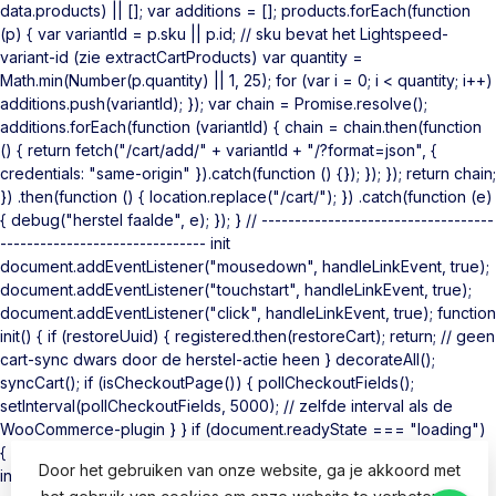
data.products) || []; var additions = []; products.forEach(function
(p) { var variantId = p.sku || p.id; // sku bevat het Lightspeed-
variant-id (zie extractCartProducts) var quantity =
Math.min(Number(p.quantity) || 1, 25); for (var i = 0; i < quantity; i++)
additions.push(variantId); }); var chain = Promise.resolve();
additions.forEach(function (variantId) { chain = chain.then(function
() { return fetch("/cart/add/" + variantId + "/?format=json", {
credentials: "same-origin" }).catch(function () {}); }); }); return chain;
}) .then(function () { location.replace("/cart/"); }) .catch(function (e)
{ debug("herstel faalde", e); }); } // -----------------------------------
------------------------------- init
document.addEventListener("mousedown", handleLinkEvent, true);
document.addEventListener("touchstart", handleLinkEvent, true);
document.addEventListener("click", handleLinkEvent, true); function
init() { if (restoreUuid) { registered.then(restoreCart); return; // geen
cart-sync dwars door de herstel-actie heen } decorateAll();
syncCart(); if (isCheckoutPage()) { pollCheckoutFields();
setInterval(pollCheckoutFields, 5000); // zelfde interval als de
WooCommerce-plugin } } if (document.readyState === "loading")
{ document.addEventListener("DOMContentLoaded", init); } else {
Door het gebruiken van onze website, ga je akkoord met
init(); } })();