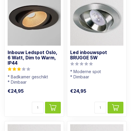
Inbouw Ledspot Oslo,
Led inbouwspot
6 Watt, Dim to Warm,
BRUGGE 5W
IP44
* Moderne spot
* Badkamer geschikt
* Dimbaar
* Dimbaar
* Lichtkleur: Warm wit
* Lichtkleur: Warm wit
* RVS Kleur
€24,95
€24,95
* Zwart armatuur