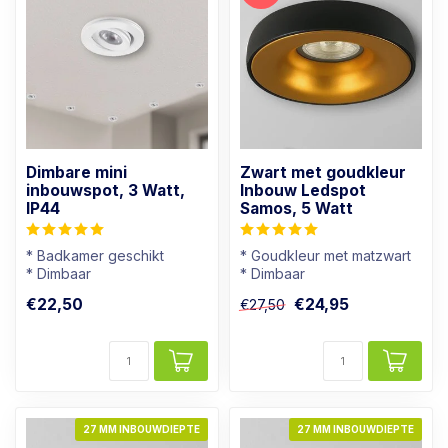
Dimbare mini
Zwart met goudkleur
inbouwspot, 3 Watt,
Inbouw Ledspot
IP44
Samos, 5 Watt
* Badkamer geschikt
* Goudkleur met matzwart
* Dimbaar
* Dimbaar
* Lichtkleur: Warm wit
* Warmwit (2700K)
€22,50
€24,95
€27,50
* Wit armatuur
* Moderne uitstraling
27 MM INBOUWDIEPTE
27 MM INBOUWDIEPTE