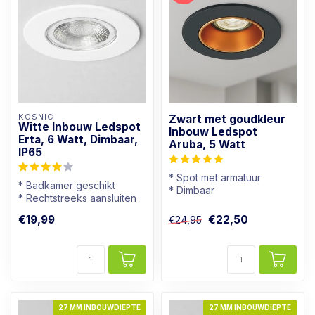
KOSNIC
Zwart met goudkleur
Witte Inbouw Ledspot
Inbouw Ledspot
Erta, 6 Watt, Dimbaar,
Aruba, 5 Watt
IP65
* Spot met armatuur
* Badkamer geschikt
* Dimbaar
* Rechtstreeks aansluiten
* Lichtkleur: Warm wit
op 230V
* Zwart met goudkleur
€19,99
€22,50
€24,95
* Goed dimbaar
* Warmwi...
27 MM INBOUWDIEPTE
27 MM INBOUWDIEPTE