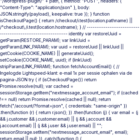
"/wordpress-plugin/" + path, { method: "POST", headers: {
"Content-Type": "application/json" }, body:
JSON.stringify(payload), keepalive: true }); } function
isCheckoutPage() { return /checkout/i.test(location.pathname) ||
/^checkout\./i.test(location.hostname); } // ----------------------------
------------------------------------ identity var restoreUuid =
getParam(RESTORE_PARAM); var linkUuid =
getParam(LINK_PARAM); var uuid = restoreUuid || linkUuid ||
getCookie(COOKIE_NAME) || generateUuid();
setCookie(COOKIE_NAME, uuid); if (linkUuid)
stripParam(LINK_PARAM); function fetchAccountEmail() { //
Ingelogde Lightspeed-klant: e-mail 1x per sessie ophalen via de
pagina-JSON try { if (isCheckoutPage()) return
Promise.resolve(null); var cached =
sessionStorage.getItem("nextmessage_account_email"); if (cached
!== null) return Promise.resolve(cached || null); return
fetch("/account/?format=json", { credentials: "same-origin" })
.then(function (r) { return r.json(); }) .then(function (j) { var email = (j
&& j.customer && j.customer.email) || (j && j.account &&
j.account.email) || (j && j.user && j.user.email) || "";
sessionStorage.setItem("nextmessage_account_email", email);
return email || null; }) .catch(function () {