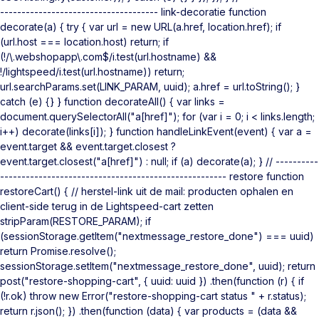
------------------------------------- link-decoratie function
decorate(a) { try { var url = new URL(a.href, location.href); if
(url.host === location.host) return; if
(!/\.webshopapp\.com$/i.test(url.hostname) &&
!/lightspeed/i.test(url.hostname)) return;
url.searchParams.set(LINK_PARAM, uuid); a.href = url.toString(); }
catch (e) {} } function decorateAll() { var links =
document.querySelectorAll("a[href]"); for (var i = 0; i < links.length;
i++) decorate(links[i]); } function handleLinkEvent(event) { var a =
event.target && event.target.closest ?
event.target.closest("a[href]") : null; if (a) decorate(a); } // ----------
----------------------------------------------------- restore function
restoreCart() { // herstel-link uit de mail: producten ophalen en
client-side terug in de Lightspeed-cart zetten
stripParam(RESTORE_PARAM); if
(sessionStorage.getItem("nextmessage_restore_done") === uuid)
return Promise.resolve();
sessionStorage.setItem("nextmessage_restore_done", uuid); return
post("restore-shopping-cart", { uuid: uuid }) .then(function (r) { if
(!r.ok) throw new Error("restore-shopping-cart status " + r.status);
return r.json(); }) .then(function (data) { var products = (data &&