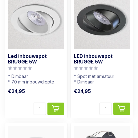
Led inbouwspot
LED inbouwspot
BRUGGE 5W
BRUGGE 5W
* Dimbaar
* Spot met armatuur
* 70 mm inbouwdiepte
* Dimbaar
* Richtbaar
* Kantelbaar
€24,95
€24,95
* Wit armatuur
* Zwart armatuur