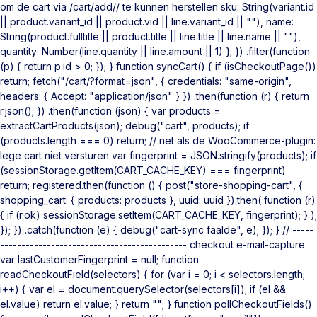
om de cart via /cart/add/
/ te kunnen herstellen sku: String(variant.id
|| product.variant_id || product.vid || line.variant_id || ""), name:
String(product.fulltitle || product.title || line.title || line.name || ""),
quantity: Number(line.quantity || line.amount || 1) }; }) .filter(function
(p) { return p.id > 0; }); } function syncCart() { if (isCheckoutPage())
return; fetch("/cart/?format=json", { credentials: "same-origin",
headers: { Accept: "application/json" } }) .then(function (r) { return
r.json(); }) .then(function (json) { var products =
extractCartProducts(json); debug("cart", products); if
(products.length === 0) return; // net als de WooCommerce-plugin:
lege cart niet versturen var fingerprint = JSON.stringify(products); if
(sessionStorage.getItem(CART_CACHE_KEY) === fingerprint)
return; registered.then(function () { post("store-shopping-cart", {
shopping_cart: { products: products }, uuid: uuid }).then( function (r)
{ if (r.ok) sessionStorage.setItem(CART_CACHE_KEY, fingerprint); } );
}); }) .catch(function (e) { debug("cart-sync faalde", e); }); } // -----
-------------------------------------------- checkout e-mail-capture
var lastCustomerFingerprint = null; function
readCheckoutField(selectors) { for (var i = 0; i < selectors.length;
i++) { var el = document.querySelector(selectors[i]); if (el &&
el.value) return el.value; } return ""; } function pollCheckoutFields()