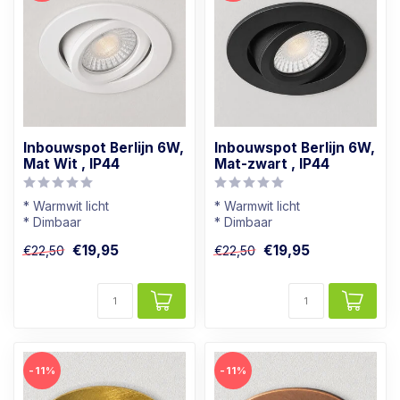
Inbouwspot Berlijn 6W,
Inbouwspot Berlijn 6W,
Mat Wit , IP44
Mat-zwart , IP44
* Warmwit licht
* Warmwit licht
* Dimbaar
* Dimbaar
* Badkamer geschikt
* Badkamer geschikt
€19,95
€19,95
€22,50
€22,50
* In mat-witte kleur
* In mat-zwarte kleur
-11%
-11%