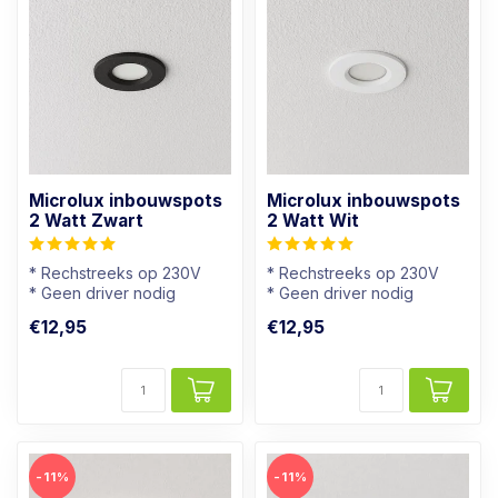
Microlux inbouwspots
Microlux inbouwspots
2 Watt Zwart
2 Watt Wit
* Rechstreeks op 230V
* Rechstreeks op 230V
* Geen driver nodig
* Geen driver nodig
* Dimbaar
* Dimbaar
€12,95
€12,95
* Mini spotje
* Mini spotje
-11%
-11%