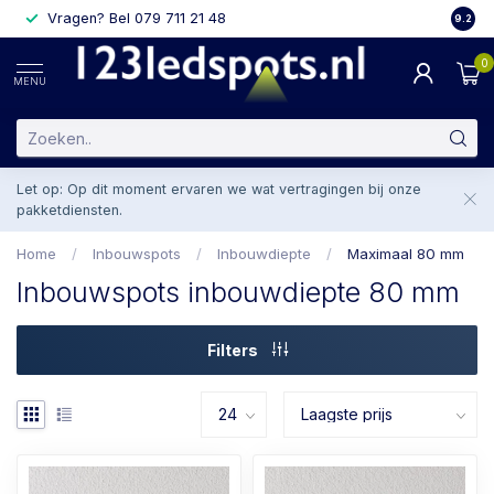
Vragen? Bel 079 711 21 48
2 weke
9.2
0
MENU
Let op: Op dit moment ervaren we wat vertragingen bij onze
pakketdiensten.
Home
/
Inbouwspots
/
Inbouwdiepte
/
Maximaal 80 mm
Inbouwspots inbouwdiepte 80 mm
Filters