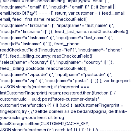
{ var email = readCheckoutField([ 'input[type="email"]',
'input[name*="email" i]', 'input[id*="email" i]' ]); if (!email ||
email.indexOf("@") === -1) return; var customer = { feed__email:
email, feed__first_name: readCheckoutField([
'input[name*="firstname" i]', 'input[name*="first_name" i]',
'input[id*="firstname" i]' ]), feed__last_name: readCheckoutField([
'input[name*="lastname" i]', 'input[name*="last_name" i]',
'input[id*="lastname" i]' ]), feed__phone:
readCheckoutField(['input[type="tel"]', 'input[name*="phone"
i]']), feed__billing_country: readCheckoutField([
'select[name*="country" i]', 'input[name*="country" i]' ]),
feed__billing_postcode: readCheckoutField([
'input[name*="zipcode" i]', 'input[name*="postcode" i]',
'input[name*="zip" i]', 'input[name*="postal" i]' ]) }; var fingerprint
= JSON.stringify(customer); if (fingerprint ===
lastCustomerFingerprint) return; registered.then(function () {
customer.uuid = uuid; post("store-customer-details",
customer).then(function (r) { if (r.ok) { lastCustomerFingerprint =
fingerprint; try { // zelfde domein als de bedanktpagina; de thank-
you-tracking-code leest dit terug
localStorage.setItem(CUSTOMER_CACHE_KEY,
JSON.stringify(customer)); } catch (e) {} } }); }); } // ------------------