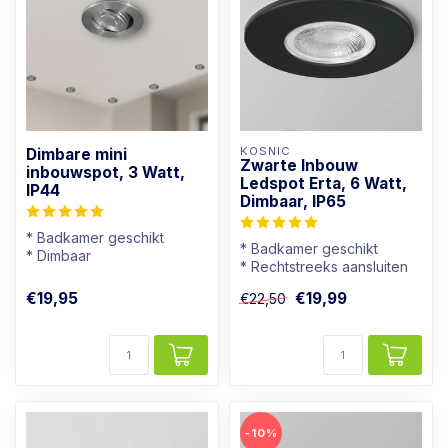
KOSNIC
Dimbare mini
Zwarte Inbouw
inbouwspot, 3 Watt,
Ledspot Erta, 6 Watt,
IP44
Dimbaar, IP65
* Badkamer geschikt
* Badkamer geschikt
* Dimbaar
* Rechtstreeks aansluiten
* Lichtkleur: Warm wit
op 230V
* Aluminium kleur
€19,95
€19,99
€22,50
* Goed dimbaar
* Warmwi...
-10%