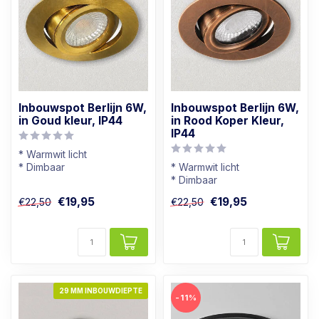
Inbouwspot Berlijn 6W,
Inbouwspot Berlijn 6W,
in Goud kleur, IP44
in Rood Koper Kleur,
IP44
* Warmwit licht
* Dimbaar
* Warmwit licht
* Badkamer geschikt
* Dimbaar
* In goud kleur
* Badkamer geschikt
€19,95
€19,95
€22,50
€22,50
* In rood koper kleur
29 MM INBOUWDIEPTE
-11%