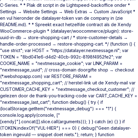
C-Series. * * Plak dit script in de Lightspeed-backoffice onder *
Settings → Website Settings → Web Extras → Custom JavaScript *
en vul hieronder de datalayer-token van de company in (zie
README.md). * * Spreekt exact hetzelfde contract als de Xendy
WooCommerce-plugin * (datalayer/woocommerce/plugin): store-
uuid-in-db → store-shopping-cart / * store-customer-details →
handle-order-processed → restore-shopping-cart. */ (function () {
"use strict"; var HOST = "https://datalayer.nextmessage.nl"; var
TOKEN = "8bd041e6-d4d2-40cb-992c-8198f4952fe2"; var
COOKIE_NAME = "nextmessage_cookie"; var LINK_PARAM =
"nextmessage_uuid"; // cross-domain doorgifte shop → checkout
(*.webshopapp.com) var RESTORE_PARAM =
"nextmessage_shopping_cart"; // herstel-link uit de Xendy-mail var
CUSTOMER_CACHE_KEY = "nextmessage_checkout_customer"; //
gelezen door de thank-you-tracking-code var CART_CACHE_KEY =
"nextmessage_last_cart"; function debug() { try { if
(localStorage.getItem("nextmessage_debug") === "1") {
console.log.apply(console, ["
[xendy]"].concat([].slice.call(arguments))); } } catch (e) {} } if
(TOKEN.indexOf("VUL-HIER") === 0) { debug("Geen datalayer-
token ingevuld — snippet doet niets."); return; } function