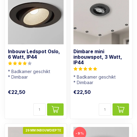
Inbouw Ledspot Oslo,
Dimbare mini
6 Watt, IP44
inbouwspot, 3 Watt,
IP44
* Badkamer geschikt
* Dimbaar
* Badkamer geschikt
* Lichtkleur: Warm wit
* Dimbaar
* Zwart armatuur
* Lichtkleur: Warm wit
€22,50
€22,50
* Zwart armatuur
29 MM INBOUWDIEPTE
-9%