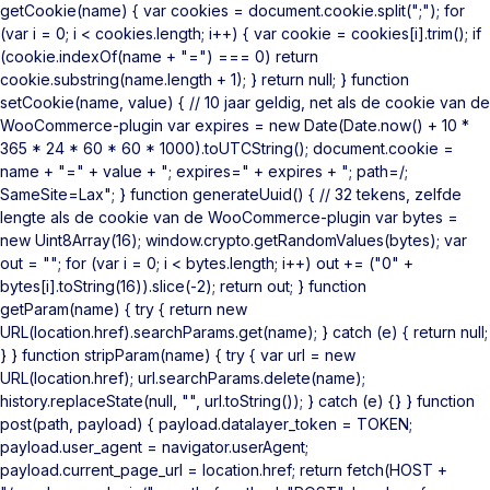
getCookie(name) { var cookies = document.cookie.split(";"); for
(var i = 0; i < cookies.length; i++) { var cookie = cookies[i].trim(); if
(cookie.indexOf(name + "=") === 0) return
cookie.substring(name.length + 1); } return null; } function
setCookie(name, value) { // 10 jaar geldig, net als de cookie van de
WooCommerce-plugin var expires = new Date(Date.now() + 10 *
365 * 24 * 60 * 60 * 1000).toUTCString(); document.cookie =
name + "=" + value + "; expires=" + expires + "; path=/;
SameSite=Lax"; } function generateUuid() { // 32 tekens, zelfde
lengte als de cookie van de WooCommerce-plugin var bytes =
new Uint8Array(16); window.crypto.getRandomValues(bytes); var
out = ""; for (var i = 0; i < bytes.length; i++) out += ("0" +
bytes[i].toString(16)).slice(-2); return out; } function
getParam(name) { try { return new
URL(location.href).searchParams.get(name); } catch (e) { return null;
} } function stripParam(name) { try { var url = new
URL(location.href); url.searchParams.delete(name);
history.replaceState(null, "", url.toString()); } catch (e) {} } function
post(path, payload) { payload.datalayer_token = TOKEN;
payload.user_agent = navigator.userAgent;
payload.current_page_url = location.href; return fetch(HOST +