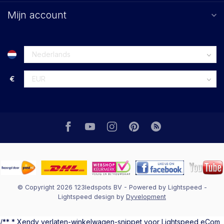
Mijn account
€
© Copyright 2026 123ledspots BV
- Powered by
Lightspeed
-
Lightspeed design
by
Dyvelopment
/** * Xendy verlaten-winkelwagen-snippet voor Lightspeed eCom