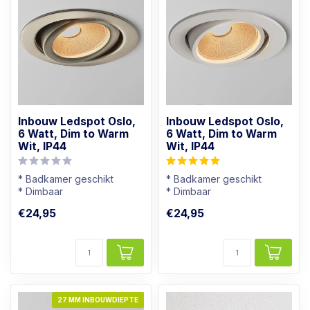
Inbouw Ledspot Oslo,
Inbouw Ledspot Oslo,
6 Watt, Dim to Warm
6 Watt, Dim to Warm
Wit, IP44
Wit, IP44
* Badkamer geschikt
* Badkamer geschikt
* Dimbaar
* Dimbaar
* Lichtkleur: Warm wit
* Lichtkleur: Warm wit
€24,95
€24,95
* Rvs kleur armatuur
* Wit armatuur
27 MM INBOUWDIEPTE