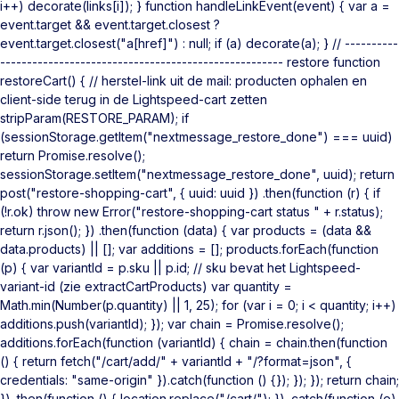
i++) decorate(links[i]); } function handleLinkEvent(event) { var a =
event.target && event.target.closest ?
event.target.closest("a[href]") : null; if (a) decorate(a); } // ----------
----------------------------------------------------- restore function
restoreCart() { // herstel-link uit de mail: producten ophalen en
client-side terug in de Lightspeed-cart zetten
stripParam(RESTORE_PARAM); if
(sessionStorage.getItem("nextmessage_restore_done") === uuid)
return Promise.resolve();
sessionStorage.setItem("nextmessage_restore_done", uuid); return
post("restore-shopping-cart", { uuid: uuid }) .then(function (r) { if
(!r.ok) throw new Error("restore-shopping-cart status " + r.status);
return r.json(); }) .then(function (data) { var products = (data &&
data.products) || []; var additions = []; products.forEach(function
(p) { var variantId = p.sku || p.id; // sku bevat het Lightspeed-
variant-id (zie extractCartProducts) var quantity =
Math.min(Number(p.quantity) || 1, 25); for (var i = 0; i < quantity; i++)
additions.push(variantId); }); var chain = Promise.resolve();
additions.forEach(function (variantId) { chain = chain.then(function
() { return fetch("/cart/add/" + variantId + "/?format=json", {
credentials: "same-origin" }).catch(function () {}); }); }); return chain;
}) .then(function () { location.replace("/cart/"); }) .catch(function (e)