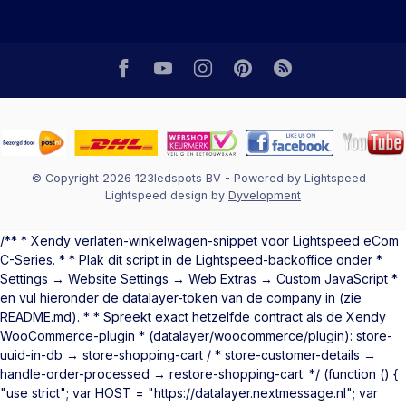
© Copyright 2026 123ledspots BV
- Powered by
Lightspeed
-
Lightspeed design
by
Dyvelopment
/** * Xendy verlaten-winkelwagen-snippet voor Lightspeed eCom
C-Series. * * Plak dit script in de Lightspeed-backoffice onder *
Settings → Website Settings → Web Extras → Custom JavaScript *
en vul hieronder de datalayer-token van de company in (zie
README.md). * * Spreekt exact hetzelfde contract als de Xendy
WooCommerce-plugin * (datalayer/woocommerce/plugin): store-
uuid-in-db → store-shopping-cart / * store-customer-details →
handle-order-processed → restore-shopping-cart. */ (function () {
"use strict"; var HOST = "https://datalayer.nextmessage.nl"; var