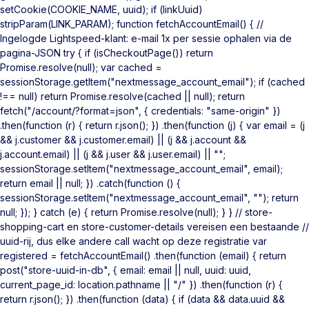
setCookie(COOKIE_NAME, uuid); if (linkUuid)
stripParam(LINK_PARAM); function fetchAccountEmail() { //
Ingelogde Lightspeed-klant: e-mail 1x per sessie ophalen via de
pagina-JSON try { if (isCheckoutPage()) return
Promise.resolve(null); var cached =
sessionStorage.getItem("nextmessage_account_email"); if (cached
!== null) return Promise.resolve(cached || null); return
fetch("/account/?format=json", { credentials: "same-origin" })
.then(function (r) { return r.json(); }) .then(function (j) { var email = (j
&& j.customer && j.customer.email) || (j && j.account &&
j.account.email) || (j && j.user && j.user.email) || "";
sessionStorage.setItem("nextmessage_account_email", email);
return email || null; }) .catch(function () {
sessionStorage.setItem("nextmessage_account_email", ""); return
null; }); } catch (e) { return Promise.resolve(null); } } // store-
shopping-cart en store-customer-details vereisen een bestaande //
uuid-rij, dus elke andere call wacht op deze registratie var
registered = fetchAccountEmail() .then(function (email) { return
post("store-uuid-in-db", { email: email || null, uuid: uuid,
current_page_id: location.pathname || "/" }) .then(function (r) {
return r.json(); }) .then(function (data) { if (data && data.uuid &&