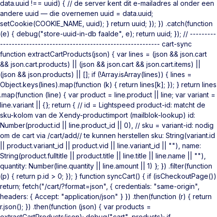
data.uuid !== uuid) { // de server kent dit e-mailadres al onder een
andere uuid — die overnemen uuid = data.uuid;
setCookie(COOKIE_NAME, uuid); } return uuid; }); }) .catch(function
(e) { debug("store-uuid-in-db faalde", e); return uuid; }); // ---------
------------------------------------------------------- cart-sync
function extractCartProducts(json) { var lines = (json && json.cart
&& json.cart.products) || (json && json.cart && json.cart.items) ||
(json && json.products) || []; if (!Array.isArray(lines)) { lines =
Object.keys(lines).map(function (k) { return lines[k]; }); } return lines
.map(function (line) { var product = line.product || line; var variant =
line.variant || {}; return { // id = Lightspeed product-id: matcht de
sku-kolom van de Xendy-productimport (mailblok-lookup) id:
Number(product.id || line.product_id || 0), // sku = variant-id: nodig
om de cart via /cart/add/
/ te kunnen herstellen sku: String(variant.id
|| product.variant_id || product.vid || line.variant_id || ""), name:
String(product.fulltitle || product.title || line.title || line.name || ""),
quantity: Number(line.quantity || line.amount || 1) }; }) .filter(function
(p) { return p.id > 0; }); } function syncCart() { if (isCheckoutPage())
return; fetch("/cart/?format=json", { credentials: "same-origin",
headers: { Accept: "application/json" } }) .then(function (r) { return
r.json(); }) .then(function (json) { var products =
extractCartProducts(json); debug("cart", products); if