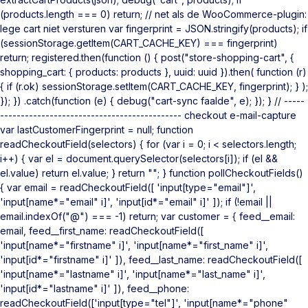
(products.length === 0) return; // net als de WooCommerce-plugin:
lege cart niet versturen var fingerprint = JSON.stringify(products); if
(sessionStorage.getItem(CART_CACHE_KEY) === fingerprint)
return; registered.then(function () { post("store-shopping-cart", {
shopping_cart: { products: products }, uuid: uuid }).then( function (r)
{ if (r.ok) sessionStorage.setItem(CART_CACHE_KEY, fingerprint); } );
}); }) .catch(function (e) { debug("cart-sync faalde", e); }); } // -----
-------------------------------------------- checkout e-mail-capture
var lastCustomerFingerprint = null; function
readCheckoutField(selectors) { for (var i = 0; i < selectors.length;
i++) { var el = document.querySelector(selectors[i]); if (el &&
el.value) return el.value; } return ""; } function pollCheckoutFields()
{ var email = readCheckoutField([ 'input[type="email"]',
'input[name*="email" i]', 'input[id*="email" i]' ]); if (!email ||
email.indexOf("@") === -1) return; var customer = { feed__email:
email, feed__first_name: readCheckoutField([
'input[name*="firstname" i]', 'input[name*="first_name" i]',
'input[id*="firstname" i]' ]), feed__last_name: readCheckoutField([
'input[name*="lastname" i]', 'input[name*="last_name" i]',
'input[id*="lastname" i]' ]), feed__phone:
readCheckoutField(['input[type="tel"]', 'input[name*="phone"