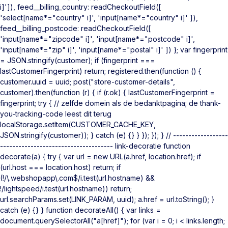
i]']), feed__billing_country: readCheckoutField([
'select[name*="country" i]', 'input[name*="country" i]' ]),
feed__billing_postcode: readCheckoutField([
'input[name*="zipcode" i]', 'input[name*="postcode" i]',
'input[name*="zip" i]', 'input[name*="postal" i]' ]) }; var fingerprint
= JSON.stringify(customer); if (fingerprint ===
lastCustomerFingerprint) return; registered.then(function () {
customer.uuid = uuid; post("store-customer-details",
customer).then(function (r) { if (r.ok) { lastCustomerFingerprint =
fingerprint; try { // zelfde domein als de bedanktpagina; de thank-
you-tracking-code leest dit terug
localStorage.setItem(CUSTOMER_CACHE_KEY,
JSON.stringify(customer)); } catch (e) {} } }); }); } // ------------------
------------------------------------- link-decoratie function
decorate(a) { try { var url = new URL(a.href, location.href); if
(url.host === location.host) return; if
(!/\.webshopapp\.com$/i.test(url.hostname) &&
!/lightspeed/i.test(url.hostname)) return;
url.searchParams.set(LINK_PARAM, uuid); a.href = url.toString(); }
catch (e) {} } function decorateAll() { var links =
document.querySelectorAll("a[href]"); for (var i = 0; i < links.length;