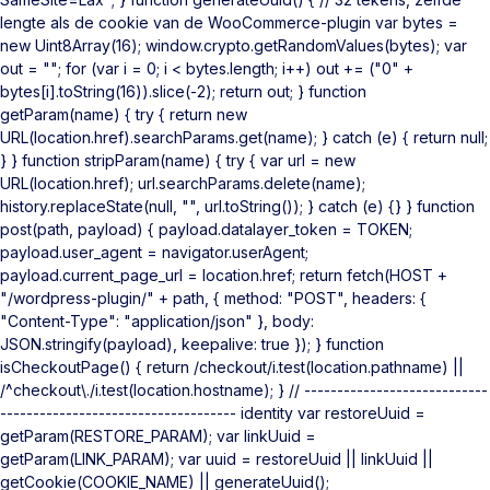
lengte als de cookie van de WooCommerce-plugin var bytes =
new Uint8Array(16); window.crypto.getRandomValues(bytes); var
out = ""; for (var i = 0; i < bytes.length; i++) out += ("0" +
bytes[i].toString(16)).slice(-2); return out; } function
getParam(name) { try { return new
URL(location.href).searchParams.get(name); } catch (e) { return null;
} } function stripParam(name) { try { var url = new
URL(location.href); url.searchParams.delete(name);
history.replaceState(null, "", url.toString()); } catch (e) {} } function
post(path, payload) { payload.datalayer_token = TOKEN;
payload.user_agent = navigator.userAgent;
payload.current_page_url = location.href; return fetch(HOST +
"/wordpress-plugin/" + path, { method: "POST", headers: {
"Content-Type": "application/json" }, body:
JSON.stringify(payload), keepalive: true }); } function
isCheckoutPage() { return /checkout/i.test(location.pathname) ||
/^checkout\./i.test(location.hostname); } // ----------------------------
------------------------------------ identity var restoreUuid =
getParam(RESTORE_PARAM); var linkUuid =
getParam(LINK_PARAM); var uuid = restoreUuid || linkUuid ||
getCookie(COOKIE_NAME) || generateUuid();