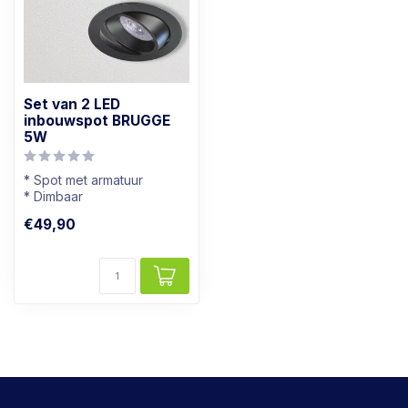
Set van 2 LED
inbouwspot BRUGGE
5W
* Spot met armatuur
* Dimbaar
* Kantelbaar
€49,90
* Zwart armatuur