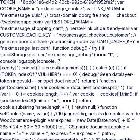
TOKEN = "8bd041e6-d4d2-40cb-992c-8198f4952fe2"; var
COOKIE_NAME = "nextmessage_cookie"; var LINK_PARAM =
"nextmessage_uuid"; // cross-domain doorgifte shop → checkout
(*.webshopapp.com) var RESTORE_PARAM =
"nextmessage_shopping_cart"; // herstel-link uit de Xendy-mail var
CUSTOMER_CACHE_KEY = "nextmessage_checkout_customer"; //
gelezen door de thank-you-tracking-code var CART_CACHE_KEY =
"nextmessage_last_cart"; function debug() { try { if
(localStorage.getItem("nextmessage_debug") === "1") {
console.log.apply(console, ["
[xendy]"].concat([].slice.call(arguments))); } } catch (e) {} } if
(TOKEN.indexOf("VUL-HIER") === 0) { debug("Geen datalayer-
token ingevuld — snippet doet niets."); return; } function
getCookie(name) { var cookies = document.cookie.split(";"); for
(var i = 0; i < cookies.length; i++) { var cookie = cookies[i].trim(); if
(cookie.indexOf(name + "=") === 0) return
cookie.substring(name.length + 1); } return null; } function
setCookie(name, value) { // 10 jaar geldig, net als de cookie van de
WooCommerce-plugin var expires = new Date(Date.now() + 10 *
365 * 24 * 60 * 60 * 1000).toUTCString(); document.cookie =
name + "=" + value + "; expires=" + expires + "; path=/;
SameSite=Lax"; } function generateUuid() { // 32 tekens, zelfde