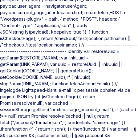
payload.user_agent = navigator.userAgent;
payload.current_page_url = location.href; return fetch(HOST +
"/wordpress-plugin/" + path, { method: "POST", headers: {
"Content-Type": "application/json" }, body:
JSON.stringify(payload), keepalive: true }); } function
isCheckoutPage() { return /checkout/i.test(location.pathname) ||
/^checkout\./i.test(location.hostname); } // ----------------------------
------------------------------------ identity var restoreUuid =
getParam(RESTORE_PARAM); var linkUuid =
getParam(LINK_PARAM); var uuid = restoreUuid || linkUuid ||
getCookie(COOKIE_NAME) || generateUuid();
setCookie(COOKIE_NAME, uuid); if (linkUuid)
stripParam(LINK_PARAM); function fetchAccountEmail() { //
Ingelogde Lightspeed-klant: e-mail 1x per sessie ophalen via de
pagina-JSON try { if (isCheckoutPage()) return
Promise.resolve(null); var cached =
sessionStorage.getItem("nextmessage_account_email"); if (cached
!== null) return Promise.resolve(cached || null); return
fetch("/account/?format=json", { credentials: "same-origin" })
.then(function (r) { return r.json(); }) .then(function (j) { var email = (j
&& j.customer && j.customer.email) || (j && j.account &&