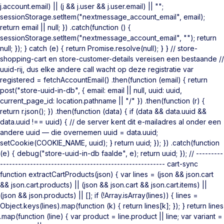
j.account.email) || (j && j.user && j.user.email) || "";
sessionStorage.setItem("nextmessage_account_email", email);
return email || null; }) .catch(function () {
sessionStorage.setItem("nextmessage_account_email", ""); return
null; }); } catch (e) { return Promise.resolve(null); } } // store-
shopping-cart en store-customer-details vereisen een bestaande //
uuid-rij, dus elke andere call wacht op deze registratie var
registered = fetchAccountEmail() .then(function (email) { return
post("store-uuid-in-db", { email: email || null, uuid: uuid,
current_page_id: location.pathname || "/" }) .then(function (r) {
return r.json(); }) .then(function (data) { if (data && data.uuid &&
data.uuid !== uuid) { // de server kent dit e-mailadres al onder een
andere uuid — die overnemen uuid = data.uuid;
setCookie(COOKIE_NAME, uuid); } return uuid; }); }) .catch(function
(e) { debug("store-uuid-in-db faalde", e); return uuid; }); // ---------
------------------------------------------------------- cart-sync
function extractCartProducts(json) { var lines = (json && json.cart
&& json.cart.products) || (json && json.cart && json.cart.items) ||
(json && json.products) || []; if (!Array.isArray(lines)) { lines =
Object.keys(lines).map(function (k) { return lines[k]; }); } return lines
.map(function (line) { var product = line.product || line; var variant =