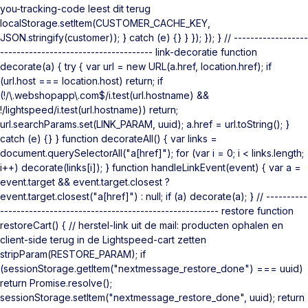
you-tracking-code leest dit terug
localStorage.setItem(CUSTOMER_CACHE_KEY,
JSON.stringify(customer)); } catch (e) {} } }); }); } // ------------------
------------------------------------- link-decoratie function
decorate(a) { try { var url = new URL(a.href, location.href); if
(url.host === location.host) return; if
(!/\.webshopapp\.com$/i.test(url.hostname) &&
!/lightspeed/i.test(url.hostname)) return;
url.searchParams.set(LINK_PARAM, uuid); a.href = url.toString(); }
catch (e) {} } function decorateAll() { var links =
document.querySelectorAll("a[href]"); for (var i = 0; i < links.length;
i++) decorate(links[i]); } function handleLinkEvent(event) { var a =
event.target && event.target.closest ?
event.target.closest("a[href]") : null; if (a) decorate(a); } // ----------
----------------------------------------------------- restore function
restoreCart() { // herstel-link uit de mail: producten ophalen en
client-side terug in de Lightspeed-cart zetten
stripParam(RESTORE_PARAM); if
(sessionStorage.getItem("nextmessage_restore_done") === uuid)
return Promise.resolve();
sessionStorage.setItem("nextmessage_restore_done", uuid); return