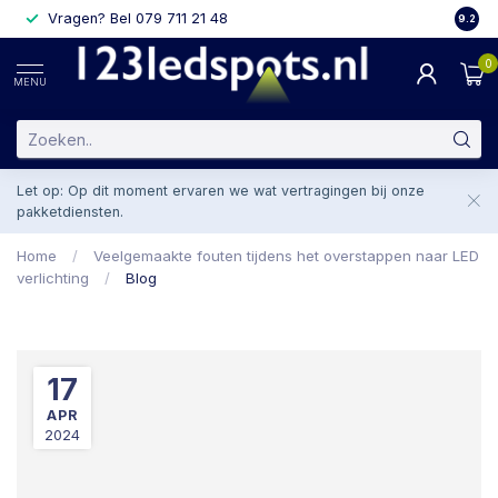
Vragen? Bel 079 711 21 48
2 weke
9.2
0
MENU
Let op: Op dit moment ervaren we wat vertragingen bij onze
pakketdiensten.
Home
/
Veelgemaakte fouten tijdens het overstappen naar LED
verlichting
/
Blog
17
APR
2024