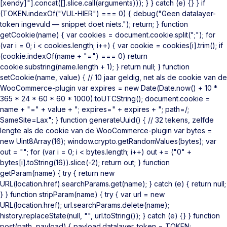
[xendy]"].concat([].slice.call(arguments))); } } catch (e) {} } if
(TOKEN.indexOf("VUL-HIER") === 0) { debug("Geen datalayer-
token ingevuld — snippet doet niets."); return; } function
getCookie(name) { var cookies = document.cookie.split(";"); for
(var i = 0; i < cookies.length; i++) { var cookie = cookies[i].trim(); if
(cookie.indexOf(name + "=") === 0) return
cookie.substring(name.length + 1); } return null; } function
setCookie(name, value) { // 10 jaar geldig, net als de cookie van de
WooCommerce-plugin var expires = new Date(Date.now() + 10 *
365 * 24 * 60 * 60 * 1000).toUTCString(); document.cookie =
name + "=" + value + "; expires=" + expires + "; path=/;
SameSite=Lax"; } function generateUuid() { // 32 tekens, zelfde
lengte als de cookie van de WooCommerce-plugin var bytes =
new Uint8Array(16); window.crypto.getRandomValues(bytes); var
out = ""; for (var i = 0; i < bytes.length; i++) out += ("0" +
bytes[i].toString(16)).slice(-2); return out; } function
getParam(name) { try { return new
URL(location.href).searchParams.get(name); } catch (e) { return null;
} } function stripParam(name) { try { var url = new
URL(location.href); url.searchParams.delete(name);
history.replaceState(null, "", url.toString()); } catch (e) {} } function
post(path, payload) { payload.datalayer_token = TOKEN;