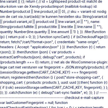
line.variant || {}; return { // id = Lightspeed product-id: matcht de
sku-kolom van de Xendy-productimport (mailblok-lookup) id:
Number(product.id || line.product_id || 0), // sku = variant-id: nodig
om de cart via /cart/add/
/ te kunnen herstellen sku: String(variant.id
|| product.variant_id || product.vid || line.variant_id || ""), name:
String(product.fulltitle || product.title || line.title || line.name || ""),
quantity: Number(line.quantity || line.amount || 1) }; }) .filter(function
(p) { return p.id > 0; }); } function syncCart() { if (isCheckoutPage())
return; fetch("/cart/?format=json", { credentials: "same-origin",
headers: { Accept: "application/json" } }) .then(function (r) { return
r.json(); }) .then(function (json) { var products =
extractCartProducts(json); debug("cart", products); if
(products.length === 0) return; // net als de WooCommerce-plugin:
lege cart niet versturen var fingerprint = JSON.stringify(products); if
(sessionStorage.getItem(CART_CACHE_KEY) === fingerprint)
return; registered.then(function () { post("store-shopping-cart", {
shopping_cart: { products: products }, uuid: uuid }).then( function (r)
{ if (r.ok) sessionStorage.setItem(CART_CACHE_KEY, fingerprint); } );
}); }) .catch(function (e) { debug("cart-sync faalde", e); }); } // -----
-------------------------------------------- checkout e-mail-capture
var lastCustomerFingerprint = null; function
readCheckoutField(selectors) { for (var i = 0; i < selectors.length;