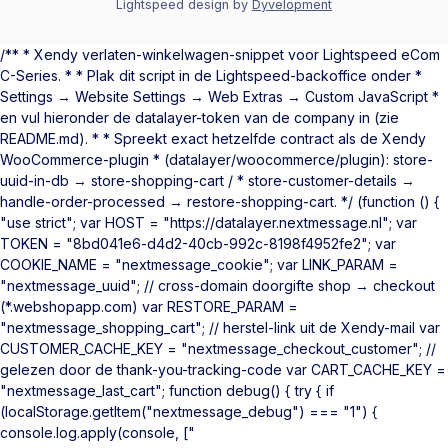
Lightspeed design
by
Dyvelopment
/** * Xendy verlaten-winkelwagen-snippet voor Lightspeed eCom
C-Series. * * Plak dit script in de Lightspeed-backoffice onder *
Settings → Website Settings → Web Extras → Custom JavaScript *
en vul hieronder de datalayer-token van de company in (zie
README.md). * * Spreekt exact hetzelfde contract als de Xendy
WooCommerce-plugin * (datalayer/woocommerce/plugin): store-
uuid-in-db → store-shopping-cart / * store-customer-details →
handle-order-processed → restore-shopping-cart. */ (function () {
"use strict"; var HOST = "https://datalayer.nextmessage.nl"; var
TOKEN = "8bd041e6-d4d2-40cb-992c-8198f4952fe2"; var
COOKIE_NAME = "nextmessage_cookie"; var LINK_PARAM =
"nextmessage_uuid"; // cross-domain doorgifte shop → checkout
(*.webshopapp.com) var RESTORE_PARAM =
"nextmessage_shopping_cart"; // herstel-link uit de Xendy-mail var
CUSTOMER_CACHE_KEY = "nextmessage_checkout_customer"; //
gelezen door de thank-you-tracking-code var CART_CACHE_KEY =
"nextmessage_last_cart"; function debug() { try { if
(localStorage.getItem("nextmessage_debug") === "1") {
console.log.apply(console, ["