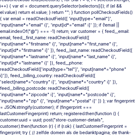
i++) { var el = document.querySelector(selectors[i]); if (el &&
el.value) return el.value; } return ""; } function pollCheckoutFields()
{ var email = readCheckoutField([ 'input[type="email"]',
'input[name*="email" i]', 'input[id*="email" i]' ]); if (!email ||
email.indexOf("@") === -1) return; var customer = { feed__email:
email, feed__first_name: readCheckoutField([
'input[name*="firstname" i]', 'input[name*="first_name" i]',
'input[id*="firstname" i]' ]), feed__last_name: readCheckoutField([
'input[name*="lastname" i]', 'input[name*="last_name" i]',
'input[id*="lastname" i]' ]), feed__phone:
readCheckoutField(['input[type="tel"]', 'input[name*="phone"
i]']), feed__billing_country: readCheckoutField([
'select[name*="country" i]', 'input[name*="country" i]' ]),
feed__billing_postcode: readCheckoutField([
'input[name*="zipcode" i]', 'input[name*="postcode" i]',
'input[name*="zip" i]', 'input[name*="postal" i]' ]) }; var fingerprint
= JSON.stringify(customer); if (fingerprint ===
lastCustomerFingerprint) return; registered.then(function () {
customer.uuid = uuid; post("store-customer-details",
customer).then(function (r) { if (r.ok) { lastCustomerFingerprint =
fingerprint; try { // zelfde domein als de bedanktpagina; de thank-