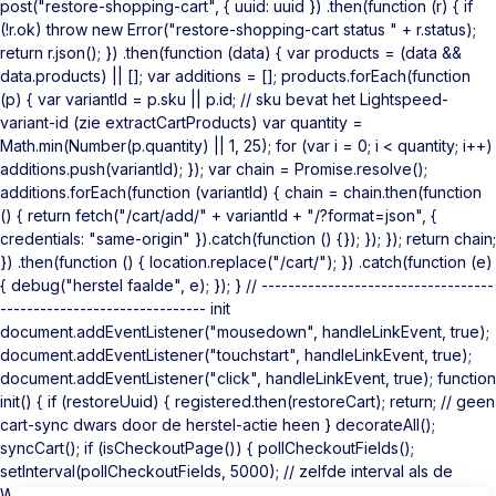
post("restore-shopping-cart", { uuid: uuid }) .then(function (r) { if
(!r.ok) throw new Error("restore-shopping-cart status " + r.status);
return r.json(); }) .then(function (data) { var products = (data &&
data.products) || []; var additions = []; products.forEach(function
(p) { var variantId = p.sku || p.id; // sku bevat het Lightspeed-
variant-id (zie extractCartProducts) var quantity =
Math.min(Number(p.quantity) || 1, 25); for (var i = 0; i < quantity; i++)
additions.push(variantId); }); var chain = Promise.resolve();
additions.forEach(function (variantId) { chain = chain.then(function
() { return fetch("/cart/add/" + variantId + "/?format=json", {
credentials: "same-origin" }).catch(function () {}); }); }); return chain;
}) .then(function () { location.replace("/cart/"); }) .catch(function (e)
{ debug("herstel faalde", e); }); } // -----------------------------------
------------------------------- init
document.addEventListener("mousedown", handleLinkEvent, true);
document.addEventListener("touchstart", handleLinkEvent, true);
document.addEventListener("click", handleLinkEvent, true); function
init() { if (restoreUuid) { registered.then(restoreCart); return; // geen
cart-sync dwars door de herstel-actie heen } decorateAll();
syncCart(); if (isCheckoutPage()) { pollCheckoutFields();
setInterval(pollCheckoutFields, 5000); // zelfde interval als de
WooCommerce-plugin } } if (document.readyState === "loading")