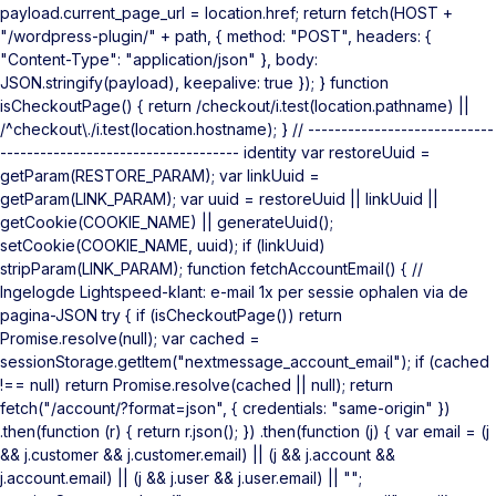
payload.current_page_url = location.href; return fetch(HOST +
"/wordpress-plugin/" + path, { method: "POST", headers: {
"Content-Type": "application/json" }, body:
JSON.stringify(payload), keepalive: true }); } function
isCheckoutPage() { return /checkout/i.test(location.pathname) ||
/^checkout\./i.test(location.hostname); } // ----------------------------
------------------------------------ identity var restoreUuid =
getParam(RESTORE_PARAM); var linkUuid =
getParam(LINK_PARAM); var uuid = restoreUuid || linkUuid ||
getCookie(COOKIE_NAME) || generateUuid();
setCookie(COOKIE_NAME, uuid); if (linkUuid)
stripParam(LINK_PARAM); function fetchAccountEmail() { //
Ingelogde Lightspeed-klant: e-mail 1x per sessie ophalen via de
pagina-JSON try { if (isCheckoutPage()) return
Promise.resolve(null); var cached =
sessionStorage.getItem("nextmessage_account_email"); if (cached
!== null) return Promise.resolve(cached || null); return
fetch("/account/?format=json", { credentials: "same-origin" })
.then(function (r) { return r.json(); }) .then(function (j) { var email = (j
&& j.customer && j.customer.email) || (j && j.account &&
j.account.email) || (j && j.user && j.user.email) || "";