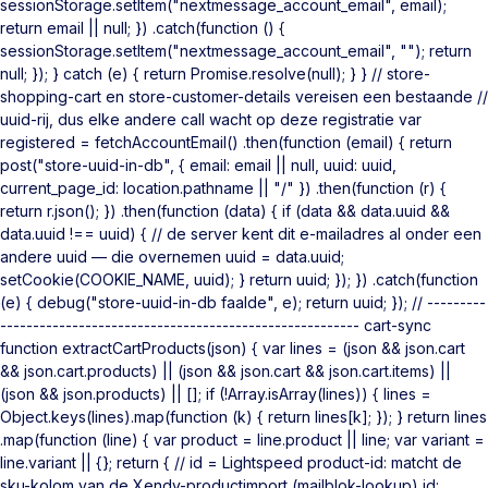
sessionStorage.setItem("nextmessage_account_email", email);
return email || null; }) .catch(function () {
sessionStorage.setItem("nextmessage_account_email", ""); return
null; }); } catch (e) { return Promise.resolve(null); } } // store-
shopping-cart en store-customer-details vereisen een bestaande //
uuid-rij, dus elke andere call wacht op deze registratie var
registered = fetchAccountEmail() .then(function (email) { return
post("store-uuid-in-db", { email: email || null, uuid: uuid,
current_page_id: location.pathname || "/" }) .then(function (r) {
return r.json(); }) .then(function (data) { if (data && data.uuid &&
data.uuid !== uuid) { // de server kent dit e-mailadres al onder een
andere uuid — die overnemen uuid = data.uuid;
setCookie(COOKIE_NAME, uuid); } return uuid; }); }) .catch(function
(e) { debug("store-uuid-in-db faalde", e); return uuid; }); // ---------
------------------------------------------------------- cart-sync
function extractCartProducts(json) { var lines = (json && json.cart
&& json.cart.products) || (json && json.cart && json.cart.items) ||
(json && json.products) || []; if (!Array.isArray(lines)) { lines =
Object.keys(lines).map(function (k) { return lines[k]; }); } return lines
.map(function (line) { var product = line.product || line; var variant =
line.variant || {}; return { // id = Lightspeed product-id: matcht de
sku-kolom van de Xendy-productimport (mailblok-lookup) id: