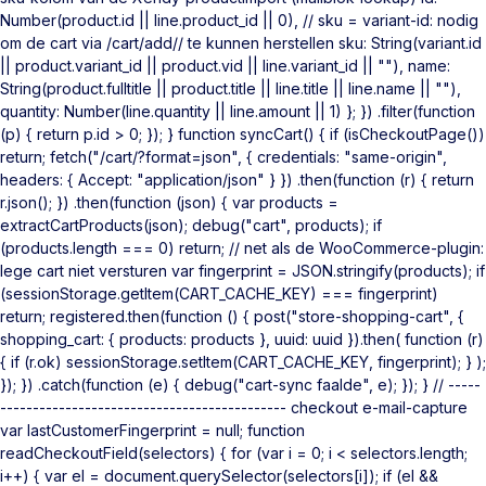
Number(product.id || line.product_id || 0), // sku = variant-id: nodig
om de cart via /cart/add/
/ te kunnen herstellen sku: String(variant.id
|| product.variant_id || product.vid || line.variant_id || ""), name:
String(product.fulltitle || product.title || line.title || line.name || ""),
quantity: Number(line.quantity || line.amount || 1) }; }) .filter(function
(p) { return p.id > 0; }); } function syncCart() { if (isCheckoutPage())
return; fetch("/cart/?format=json", { credentials: "same-origin",
headers: { Accept: "application/json" } }) .then(function (r) { return
r.json(); }) .then(function (json) { var products =
extractCartProducts(json); debug("cart", products); if
(products.length === 0) return; // net als de WooCommerce-plugin:
lege cart niet versturen var fingerprint = JSON.stringify(products); if
(sessionStorage.getItem(CART_CACHE_KEY) === fingerprint)
return; registered.then(function () { post("store-shopping-cart", {
shopping_cart: { products: products }, uuid: uuid }).then( function (r)
{ if (r.ok) sessionStorage.setItem(CART_CACHE_KEY, fingerprint); } );
}); }) .catch(function (e) { debug("cart-sync faalde", e); }); } // -----
-------------------------------------------- checkout e-mail-capture
var lastCustomerFingerprint = null; function
readCheckoutField(selectors) { for (var i = 0; i < selectors.length;
i++) { var el = document.querySelector(selectors[i]); if (el &&