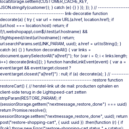
localStorage.setItem(CUSTOMER_CACHE_KEY,
JSON.stringify(customer)); } catch (e) {} } }); }); } // ------------------
------------------------------------- link-decoratie function
decorate(a) { try { var url = new URL(a.href, location.href); if
(url.host === location.host) return; if
(!/\.webshopapp\.com$/i.test(url.hostname) &&
!/lightspeed/i.test(url.hostname)) return;
url.searchParams.set(LINK_PARAM, uuid); a.href = url.toString(); }
catch (e) {} } function decorateAll() { var links =
document.querySelectorAll("a[href]"); for (var i = 0; i < links.length;
i++) decorate(links[i]); } function handleLinkEvent(event) { var a =
event.target && event.target.closest ?
event.target.closest("a[href]") : null; if (a) decorate(a); } // ----------
----------------------------------------------------- restore function
restoreCart() { // herstel-link uit de mail: producten ophalen en
client-side terug in de Lightspeed-cart zetten
stripParam(RESTORE_PARAM); if
(sessionStorage.getItem("nextmessage_restore_done") === uuid)
return Promise.resolve();
sessionStorage.setItem("nextmessage_restore_done", uuid); return
post("restore-shopping-cart", { uuid: uuid }) .then(function (r) { if
(!r.ok) throw new Error("restore-shopping-cart status " + r.status);