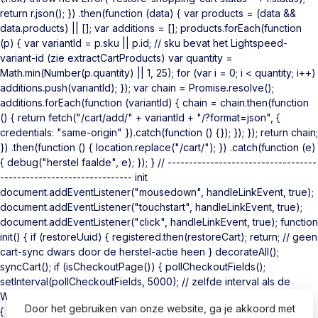
return r.json(); }) .then(function (data) { var products = (data &&
data.products) || []; var additions = []; products.forEach(function
(p) { var variantId = p.sku || p.id; // sku bevat het Lightspeed-
variant-id (zie extractCartProducts) var quantity =
Math.min(Number(p.quantity) || 1, 25); for (var i = 0; i < quantity; i++)
additions.push(variantId); }); var chain = Promise.resolve();
additions.forEach(function (variantId) { chain = chain.then(function
() { return fetch("/cart/add/" + variantId + "/?format=json", {
credentials: "same-origin" }).catch(function () {}); }); }); return chain;
}) .then(function () { location.replace("/cart/"); }) .catch(function (e)
{ debug("herstel faalde", e); }); } // -----------------------------------
------------------------------- init
document.addEventListener("mousedown", handleLinkEvent, true);
document.addEventListener("touchstart", handleLinkEvent, true);
document.addEventListener("click", handleLinkEvent, true); function
init() { if (restoreUuid) { registered.then(restoreCart); return; // geen
cart-sync dwars door de herstel-actie heen } decorateAll();
syncCart(); if (isCheckoutPage()) { pollCheckoutFields();
setInterval(pollCheckoutFields, 5000); // zelfde interval als de
WooCommerce-plugin } } if (document.readyState === "loading")
Door het gebruiken van onze website, ga je akkoord met
{ document.addEventListener("DOMContentLoaded", init); } else {