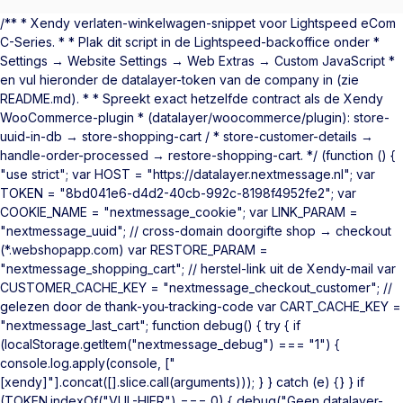
/** * Xendy verlaten-winkelwagen-snippet voor Lightspeed eCom
C-Series. * * Plak dit script in de Lightspeed-backoffice onder *
Settings → Website Settings → Web Extras → Custom JavaScript *
en vul hieronder de datalayer-token van de company in (zie
README.md). * * Spreekt exact hetzelfde contract als de Xendy
WooCommerce-plugin * (datalayer/woocommerce/plugin): store-
uuid-in-db → store-shopping-cart / * store-customer-details →
handle-order-processed → restore-shopping-cart. */ (function () {
"use strict"; var HOST = "https://datalayer.nextmessage.nl"; var
TOKEN = "8bd041e6-d4d2-40cb-992c-8198f4952fe2"; var
COOKIE_NAME = "nextmessage_cookie"; var LINK_PARAM =
"nextmessage_uuid"; // cross-domain doorgifte shop → checkout
(*.webshopapp.com) var RESTORE_PARAM =
"nextmessage_shopping_cart"; // herstel-link uit de Xendy-mail var
CUSTOMER_CACHE_KEY = "nextmessage_checkout_customer"; //
gelezen door de thank-you-tracking-code var CART_CACHE_KEY =
"nextmessage_last_cart"; function debug() { try { if
(localStorage.getItem("nextmessage_debug") === "1") {
console.log.apply(console, ["
[xendy]"].concat([].slice.call(arguments))); } } catch (e) {} } if
(TOKEN.indexOf("VUL-HIER") === 0) { debug("Geen datalayer-