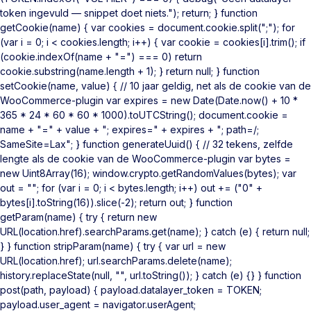
token ingevuld — snippet doet niets."); return; } function
getCookie(name) { var cookies = document.cookie.split(";"); for
(var i = 0; i < cookies.length; i++) { var cookie = cookies[i].trim(); if
(cookie.indexOf(name + "=") === 0) return
cookie.substring(name.length + 1); } return null; } function
setCookie(name, value) { // 10 jaar geldig, net als de cookie van de
WooCommerce-plugin var expires = new Date(Date.now() + 10 *
365 * 24 * 60 * 60 * 1000).toUTCString(); document.cookie =
name + "=" + value + "; expires=" + expires + "; path=/;
SameSite=Lax"; } function generateUuid() { // 32 tekens, zelfde
lengte als de cookie van de WooCommerce-plugin var bytes =
new Uint8Array(16); window.crypto.getRandomValues(bytes); var
out = ""; for (var i = 0; i < bytes.length; i++) out += ("0" +
bytes[i].toString(16)).slice(-2); return out; } function
getParam(name) { try { return new
URL(location.href).searchParams.get(name); } catch (e) { return null;
} } function stripParam(name) { try { var url = new
URL(location.href); url.searchParams.delete(name);
history.replaceState(null, "", url.toString()); } catch (e) {} } function
post(path, payload) { payload.datalayer_token = TOKEN;
payload.user_agent = navigator.userAgent;