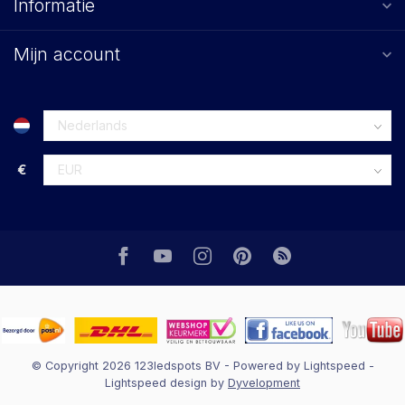
Informatie
Mijn account
€
© Copyright 2026 123ledspots BV
- Powered by
Lightspeed
-
Lightspeed design
by
Dyvelopment