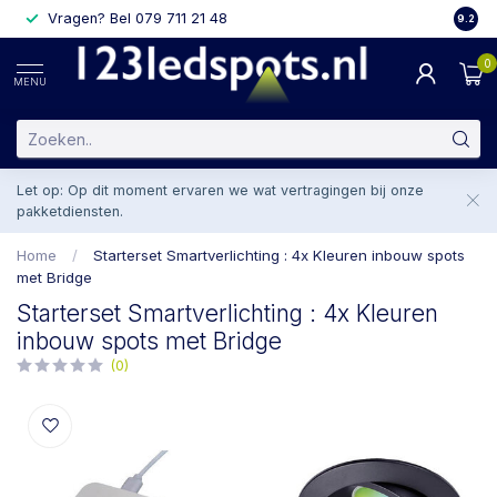
Vragen? Bel 079 711 21 48
2 weke
9.2
0
MENU
Let op: Op dit moment ervaren we wat vertragingen bij onze
pakketdiensten.
Home
/
Starterset Smartverlichting : 4x Kleuren inbouw spots
met Bridge
Starterset Smartverlichting : 4x Kleuren
inbouw spots met Bridge
(0)