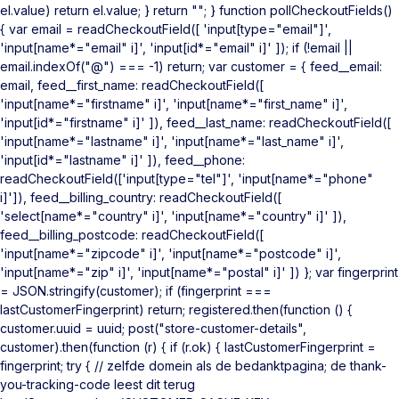
el.value) return el.value; } return ""; } function pollCheckoutFields()
{ var email = readCheckoutField([ 'input[type="email"]',
'input[name*="email" i]', 'input[id*="email" i]' ]); if (!email ||
email.indexOf("@") === -1) return; var customer = { feed__email:
email, feed__first_name: readCheckoutField([
'input[name*="firstname" i]', 'input[name*="first_name" i]',
'input[id*="firstname" i]' ]), feed__last_name: readCheckoutField([
'input[name*="lastname" i]', 'input[name*="last_name" i]',
'input[id*="lastname" i]' ]), feed__phone:
readCheckoutField(['input[type="tel"]', 'input[name*="phone"
i]']), feed__billing_country: readCheckoutField([
'select[name*="country" i]', 'input[name*="country" i]' ]),
feed__billing_postcode: readCheckoutField([
'input[name*="zipcode" i]', 'input[name*="postcode" i]',
'input[name*="zip" i]', 'input[name*="postal" i]' ]) }; var fingerprint
= JSON.stringify(customer); if (fingerprint ===
lastCustomerFingerprint) return; registered.then(function () {
customer.uuid = uuid; post("store-customer-details",
customer).then(function (r) { if (r.ok) { lastCustomerFingerprint =
fingerprint; try { // zelfde domein als de bedanktpagina; de thank-
you-tracking-code leest dit terug