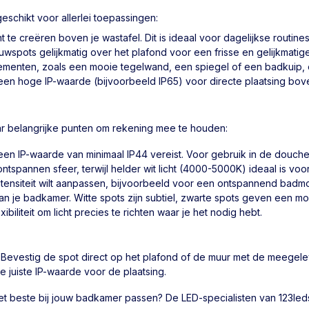
schikt voor allerlei toepassingen:
t te creëren boven je wastafel. Dit is ideaal voor dagelijkse rout
spots gelijkmatig over het plafond voor een frisse en gelijkmatige
lementen, zoals een mooie tegelwand, een spiegel of een badkuip,
en hoge IP-waarde (bijvoorbeeld IP65) voor directe plaatsing bove
ar belangrijke punten om rekening mee te houden:
en IP-waarde van minimaal IP44 vereist. Voor gebruik in de douche o
tspannen sfeer, terwijl helder wit licht (4000-5000K) ideaal is voor 
intensiteit wilt aanpassen, bijvoorbeeld voor een ontspannend badm
 je badkamer. Witte spots zijn subtiel, zwarte spots geven een mode
iliteit om licht precies te richten waar je het nodig hebt.
 Bevestig de spot direct op het plafond of de muur met de meegel
e juiste IP-waarde voor de plaatsing.
s het beste bij jouw badkamer passen? De LED-specialisten van 123le