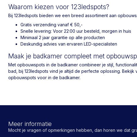
Waarom kiezen voor 123ledspots?
Bij 123ledspots bieden we een breed assortiment aan opbouwspot
Gratis verzending vanaf € 50,-
Snelle levering: Voor 22:00 uur besteld, morgen in huis
Minimaal 2 jaar garantie op alle producten
Deskundig advies van ervaren LED-specialisten
Maak je badkamer compleet met opbouwspo
Met opbouwspots in de badkamer combineer je stijl, functionalite
bad, bij 123ledspots vind je altijd de perfecte oplossing. Be
opbouwspots voor in de badkamer.
Meer informatie
Mocht je vragen of opmerkingen hebben, dan horen we dat gra