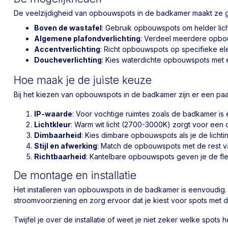
De veelzijdigheid van opbouwspots in de badkamer maakt ze ge
Boven de wastafel
: Gebruik opbouwspots om helder lich
Algemene plafondverlichting
: Verdeel meerdere opbouw
Accentverlichting
: Richt opbouwspots op specifieke e
Doucheverlichting
: Kies waterdichte opbouwspots met e
Hoe maak je de juiste keuze
Bij het kiezen van opbouwspots in de badkamer zijn er een pa
IP-waarde
: Voor vochtige ruimtes zoals de badkamer is e
Lichtkleur
: Warm wit licht (2700-3000K) zorgt voor een on
Dimbaarheid
: Kies dimbare opbouwspots als je de licht
Stijl en afwerking
: Match de opbouwspots met de rest van
Richtbaarheid
: Kantelbare opbouwspots geven je de flexib
De montage en installatie
Het installeren van opbouwspots in de badkamer is eenvoudig.
stroomvoorziening en zorg ervoor dat je kiest voor spots met d
Twijfel je over de installatie of weet je niet zeker welke spot