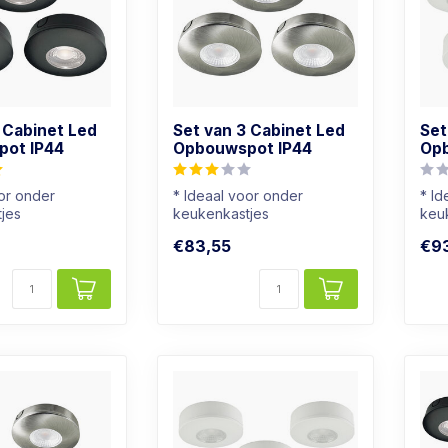
 Cabinet Led
Set van 3 Cabinet Led
Set
ot IP44
Opbouwspot IP44
Opb
oor onder
* Ideaal voor onder
* Id
jes
keukenkastjes
keu
hikt voor
* Ook geschikt voor
* O
€83,55
€9
badkamers
bad
...
* Lichtkleur: ...
* Lic