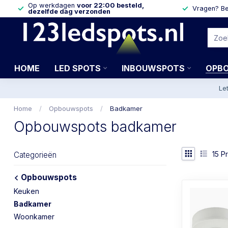
Op werkdagen
voor 22:00 besteld,
Vragen? Be
dezelfde dag verzonden
HOME
LED SPOTS
INBOUWSPOTS
OPB
Le
Home
/
Opbouwspots
/
Badkamer
Opbouwspots badkamer
15
Pr
Categorieën
Opbouwspots
Keuken
Badkamer
Woonkamer