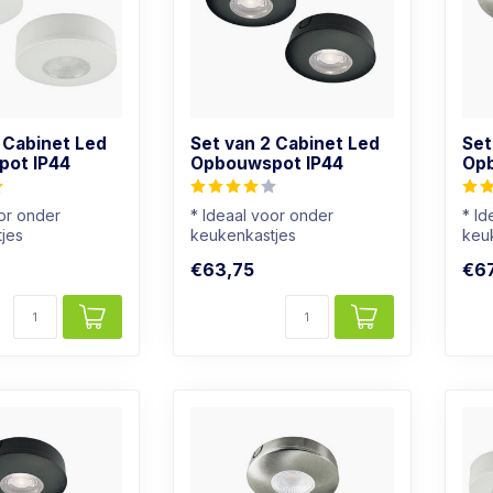
 Cabinet Led
Set van 2 Cabinet Led
Set
ot IP44
Opbouwspot IP44
Opb
oor onder
* Ideaal voor onder
* Id
jes
keukenkastjes
keu
hikt voor
* Ook geschikt voor
* O
€63,75
€67
badkamers
bad
: Wa...
* Lichtkleur: ...
* Lic