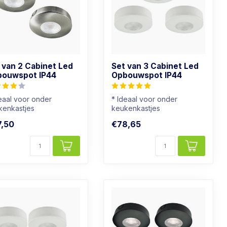
 van 2 Cabinet Led
Set van 3 Cabinet Led
ouwspot IP44
Opbouwspot IP44
eaal voor onder
* Ideaal voor onder
kenkastjes
keukenkastjes
ok geschikt voor
* Ook geschikt voor
,50
€78,65
kamers
badkamers
htkleur: ...
* Lichtkleur: Wa...