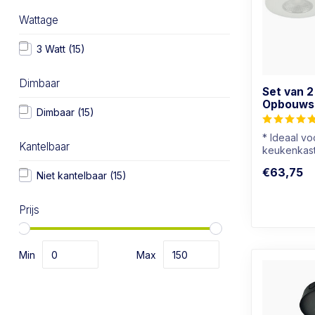
Wattage
3 Watt
(15)
Dimbaar
Set van 2
Opbouwsp
Dimbaar
(15)
* Ideaal v
Kantelbaar
keukenkast
* Ook gesc
€63,75
badkamers
Niet kantelbaar
(15)
* Lichtkleur
Prijs
Min
Max