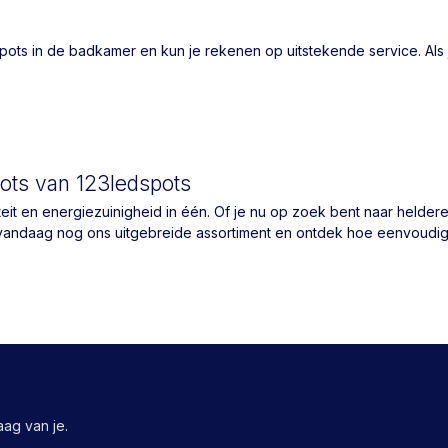
s in de badkamer en kun je rekenen op uitstekende service. Als je b
ts van 123ledspots
it en energiezuinigheid in één. Of je nu op zoek bent naar heldere v
kijk vandaag nog ons uitgebreide assortiment en ontdek hoe eenvoud
ag van je.