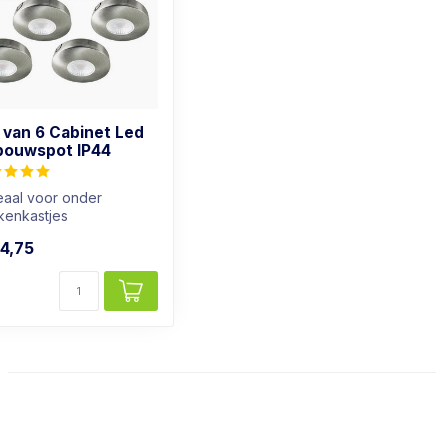
 van 6 Cabinet Led
ouwspot IP44
eaal voor onder
kenkastjes
ok geschikt voor
4,75
kamers
htkleur: ...