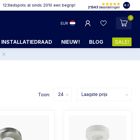
123ledspots al sinds 2010 een begrip!
9.2
21543
beoordelingen
0
EUR
INSTALLATIEDRAAD
NIEUW!
BLOG
SALE!
.
Toon: