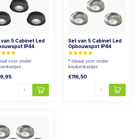
 van 5 Cabinet Led
Set van 5 Cabinet Led
ouwspot IP44
Opbouwspot IP44
eaal voor onder
* Ideaal voor onder
kenkastjes
keukenkastjes
ok geschikt voor
* Ook geschikt voor
9,95
€116,50
kamers
badkamers
chtkleur: Wa...
* Lichtkleur: ...