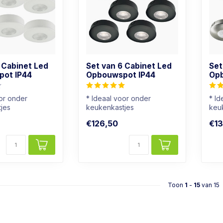
 Cabinet Led
Set van 6 Cabinet Led
Set
ot IP44
Opbouwspot IP44
Opb
oor onder
* Ideaal voor onder
* Id
jes
keukenkastjes
keu
hikt voor
* Ook geschikt voor
* O
€126,50
€13
badkamers
bad
: Wa...
* Lichtkleur: Wa...
* Lic
Toon
1
-
15
van 15