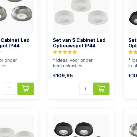
 Cabinet Led
Set van 5 Cabinet Led
Set
ot IP44
Opbouwspot IP44
Opb
oor onder
* Ideaal voor onder
* Id
jes
keukenkastjes
keu
hikt voor
* Ook geschikt voor
* O
€109,95
€10
badkamers
bad
...
* Lichtkleur: Wa...
* Li