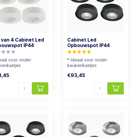
 van 4 Cabinet Led
Cabinet Led
ouwspot IP44
Opbouwspot IP44
eaal voor onder
* Ideaal voor onder
kenkastjes
keukenkastjes
ok geschikt voor
* Ook geschikt voor
3,45
€93,45
kamers
badkamers
htkleur: ...
* Lichtkleur: ...