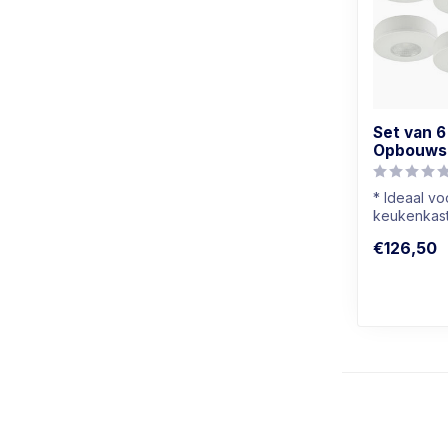
Set van 6
Opbouwsp
* Ideaal v
keukenkast
* Ook gesc
€126,50
badkamers
* Lichtkleur