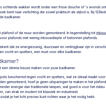
's ochtends wakker wordt onder een frisse douche of 's avonds ontsp
 bent naar verlichting die zowel praktisch als stijlvol is. Bij 123
 de badkamer.
 plafond of de muur worden gemonteerd. In tegenstelling tot
inbou
 voor plafonds met weinig inbouwdiepte of betonnen plafonds.
ekent dat ze energiezuinig, duurzaam en verkrijgbaar zijn in versc
en vocht en spetters, een must voor elke badkamer.
adkamer?
ot een slimme keuze maken voor jouw badkamer:
pots beschermd tegen vocht en spetters, wat ze ideaal maakt voor g
den gemonteerd, hoef je geen uitsparingen te maken in het plafond
minder energie dan traditionele lampen, wat goed is voor het milie
ren, van strak en modern tot klassiek en industrieel.
zodat je het licht precies kunt richten waar je het nodig hebt.