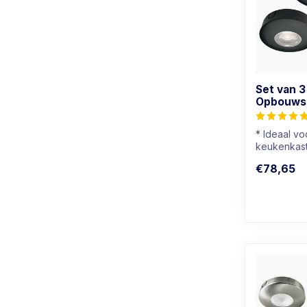
Set van 3
Opbouwsp
* Ideaal v
keukenkast
* Ook gesc
€78,65
badkamers
* Lichtkleur: 