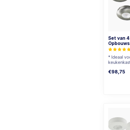
Set van 4
Opbouwsp
* Ideaal v
keukenkast
* Ook gesc
€98,75
badkamers
* Lichtkleur: 