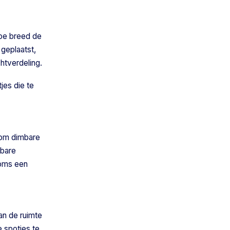
hoe breed de
 geplaatst,
htverdeling.
jes die te
e om dimbare
mbare
soms een
an de ruimte
e spotjes te