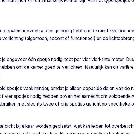
 richtlijnen zijn en afhankelijk kunnen zijn van het type spotjes 
 te bepalen hoeveel spotjes je nodig hebt om de ruimte voldoende
pe verlichting (algemeen, accent of functioneel) en de lichtopbren
 je ongeveer één spotje nodig hebt per vier vierkante meter. Dus
 hebben om de kamer goed te verlichten. Natuurlijk kan dit variëre
.
heid spotjes vaak minder, omdat je alleen bepaalde delen van de ru
e of vier spotjes nodig hebben boven het aanrecht om voldoende w
ebruiken met slechts twee of drie spotjes gericht op specifieke 
e dicht bij elkaar worden geplaatst, wat kan leiden tot overbelich
es te ver uit elkaar staan, kan dit zorgen voor donkere hoeken en