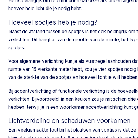
Het is belangrijk om te onthouden dat deze afstanden algemene
hoeveelheid licht die je nodig hebt.
Hoeveel spotjes heb je nodig?
Naast de afstand tussen de spotjes is het ook belangrijk om
verlichten. Dit hangt af van de grootte van de ruimte, het ty
spotjes.
Voor algemene verlichting kun je als vuistregel aanhouden dat
ruimte van 16 vierkante meter hebt, zou je vier spotjes nodig
van de sterkte van de spotjes en hoeveel licht je wilt hebben
Bij accentverlichting of functionele verlichting is de hoeveel
verlichten. Bijvoorbeeld, in een keuken zou je misschien dri
hebben, terwijl je in een woonkamer accentverlichting kunt g
Lichtverdeling en schaduwen voorkomen
Een veelgemaakte fout bij het plaatsen van spotjes is dat ze t
klinische sfeer in de ruimte. Aan de andere kant, als de spotj