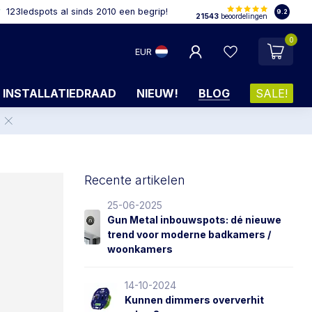
123ledspots al sinds 2010 een begrip!
9.2
21543
beoordelingen
0
EUR
INSTALLATIEDRAAD
NIEUW!
BLOG
SALE!
.
Recente artikelen
25-06-2025
Gun Metal inbouwspots: dé nieuwe
trend voor moderne badkamers /
woonkamers
14-10-2024
Kunnen dimmers oververhit