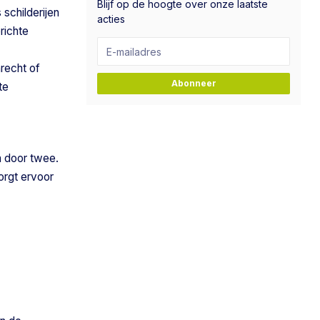
Blijf op de hoogte over onze laatste
 schilderijen
acties
richte
nrecht of
Abonneer
te
n door twee.
orgt ervoor