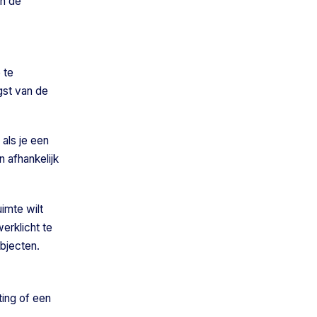
en de
 te
gst van de
 als je een
n afhankelijk
imte wilt
erklicht te
objecten.
ting of een