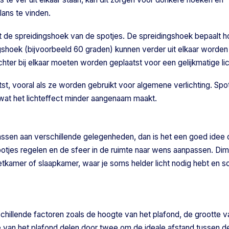
alans te vinden.
et de spreidingshoek van de spotjes. De spreidingshoek bepaalt 
ingshoek (bijvoorbeeld 60 graden) kunnen verder uit elkaar worden
hter bij elkaar moeten worden geplaatst voor een gelijkmatige lic
atst, vooral als ze worden gebruikt voor algemene verlichting. Spot
wat het lichteffect minder aangenaam maakt.
 passen aan verschillende gelegenheden, dan is het een goed ide
spotjes regelen en de sfeer in de ruimte naar wens aanpassen. Di
eetkamer of slaapkamer, waar je soms helder licht nodig hebt en 
schillende factoren zoals de hoogte van het plafond, de grootte v
gte van het plafond delen door twee om de ideale afstand tussen d