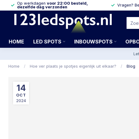
Op werkdagen
voor 22:00 besteld,
Vragen? Be
dezelfde dag verzonden
HOME
LED SPOTS
INBOUWSPOTS
OPB
Le
Home
/
Hoe ver plaats je spotjes eigenlijk uit elkaar?
/
Blog
14
OCT
2024