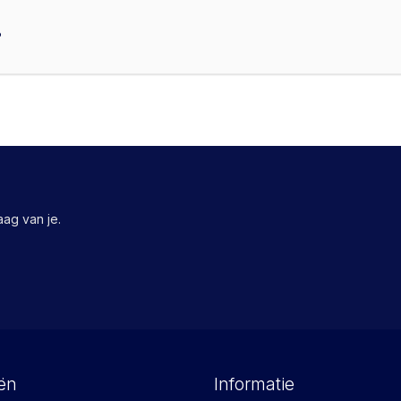
?
ag van je.
ën
Informatie