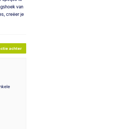
ingshoek van
s, creëer je
ctie achter
enkele